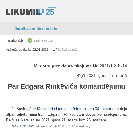
Darbības ar dokumentu
Tiesību akts:
spēkā esošs
Attēlotā redakcija: 22.03.2021. - ... /
Spēkā esošā
Ministru prezidenta rīkojums Nr. 2021/1.2.1.-14
Rīgā 2021. gada 17. martā
Par Edgara Rinkēviča komandējumu
1. Saskaņā ar
Ministru kabineta iekārtas likuma
34. panta
otro daļu
atļaut ārlietu ministram Edgaram Rinkēvičam doties komandējumā uz
Beļģijas Karalisti no 2021. gada 21. marta līdz 25. martam.
(Mp
22.03.2021.
rīkojuma Nr. 2021/1.2.1.-15 redakcijā)