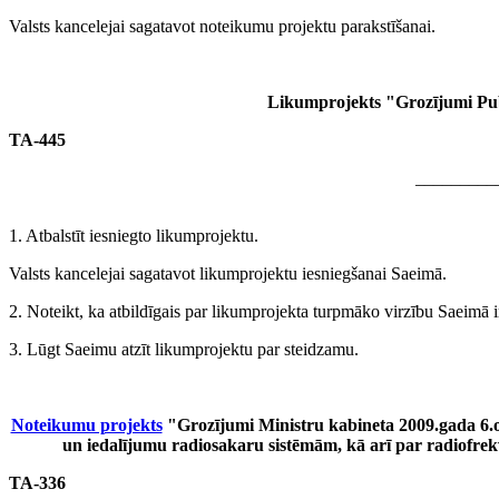
Valsts kancelejai sagatavot noteikumu projektu parakstīšanai.
Likumprojekts "Grozījumi Publ
TA-445
_________
1. Atbalstīt iesniegto likumprojektu.
Valsts kancelejai sagatavot likumprojektu iesniegšanai Saeimā.
2. Noteikt, ka atbildīgais par likumprojekta turpmāko virzību Saeimā i
3. Lūgt Saeimu atzīt likumprojektu par steidzamu.
Noteikumu projekts
"Grozījumi Ministru kabineta 2009.gada 6.
un iedalījumu radiosakaru sistēmām, kā arī par radiofre
TA-336