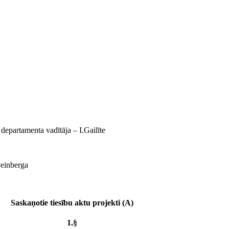
 departamenta vadītāja ‒ I.Gailīte
Peinberga
Saskaņotie tiesību aktu projekti (A)
1.§