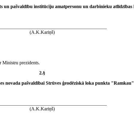
 un pašvaldību institūciju amatpersonu un darbinieku atlīdzības
_____________________________________________
(A.K.Kariņš)
r Ministru prezidents.
2.§
es novada pašvaldībai Strūves ģeodēziskā loka punkta "Ramkau" 
_____________________________________________
(A.K.Kariņš)