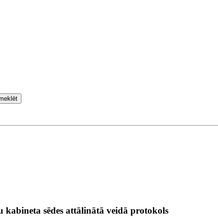
meklēt
u kabineta sēdes attālinātā veidā protokols