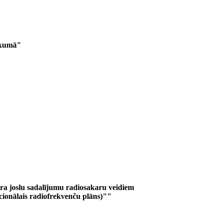
ikumā"
a joslu sadalījumu radiosakaru veidiem
cionālais radiofrekvenču plāns)""