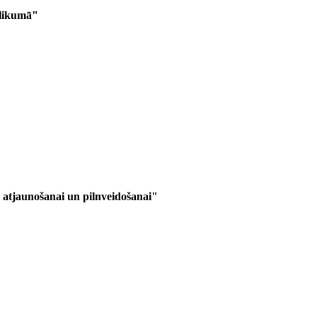
 likumā"
atjaunošanai un pilnveidošanai"