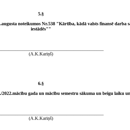
5.§
augusta noteikumos Nr.538 "Kārtība, kādā valsts finansē darba s
iestādēs""
_____________________________________________
(A.K.Kariņš)
6.§
/2022.mācību gada un mācību semestru sākuma un beigu laiku un
_____________________________________________
(A.K.Kariņš)