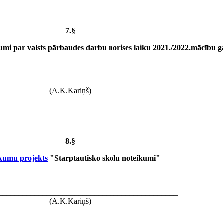
7.§
mi par valsts pārbaudes darbu norises laiku 2021./2022.mācību 
_____________________________________________
(A.K.Kariņš)
8.§
kumu projekts
"Starptautisko skolu noteikumi"
_____________________________________________
(A.K.Kariņš)