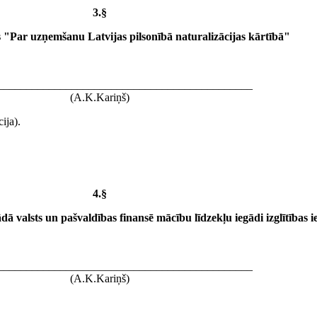
3.§
"Par uzņemšanu Latvijas pilsonībā naturalizācijas kārtībā"
_____________________________________________
(A.K.Kariņš)
ija).
4.§
ā valsts un pašvaldības finansē mācību līdzekļu iegādi izglītības 
_____________________________________________
(A.K.Kariņš)