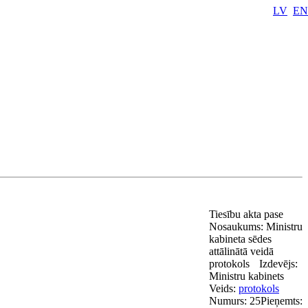
LV
EN
Tiesību akta pase
Nosaukums:
Ministru
kabineta sēdes
attālinātā veidā
protokols
Izdevējs:
Ministru kabinets
Veids:
protokols
Numurs:
25
Pieņemts: