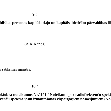
9.§
iskas personas kapitāla daļu un kapitālsabiedrību pārvaldības l
_____________________________________________
(A.K.Kariņš)
r satiksmes ministrs.
10.§
oktobra noteikumos Nr.1151 "Noteikumi par radiofrekvenču spektr
kvenču spektra joslu izmantošanas vispārīgajiem nosacījumiem (Na