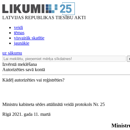
LATVIJAS REPUBLIKAS TIESĪBU AKTI
veidi
tēmas
visvairāk skatītie
jaunākie
uz sākumu
Izvērstā meklēšana
Autorizēties savā kontā
Kādēļ autorizēties vai reģistrēties?
Ministru kabineta sēdes attālinātā veidā protokols Nr. 25
Rīgā 2021. gada 11. martā
Ministr