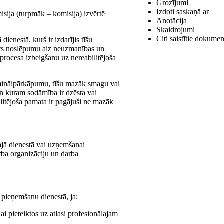
Grozījumi
Izdoti saskaņā ar
isija (turpmāk – komisija) izvērtē
Anotācija
Skaidrojumi
Citi saistītie dokumen
ienestā, kurš ir izdarījis tīšu
sts noslēpumu aiz neuzmanības un
rocesa izbeigšanu uz nereabilitējoša
riminālpārkāpumu, tīšu mazāk smagu vai
n kuram sodāmība ir dzēsta vai
itējoša pamata ir pagājuši ne mazāk
ajā dienestā vai uzņemšanai
ba organizāciju un darba
 pieņemšanu dienestā, ja:
 lai pieteiktos uz atlasi profesionālajam