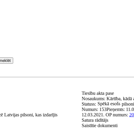
meklēt
Tiesību akta pase
Nosaukums:
Kārtība, kādā 
Spēkā esošs
Statuss:
pilsoni
Numurs:
153
Pieņemts:
11.
Latvijas pilsoni, kas izdarījis
12.03.2021.
OP numurs:
20
Satura rādītājs
Saistītie dokumenti