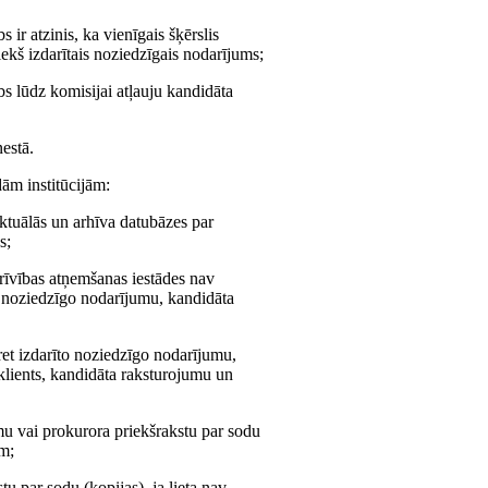
ir atzinis, ka vienīgais šķērslis
ekš izdarītais noziedzīgais nodarījums;
s lūdz komisijai atļauju kandidāta
estā.
dām institūcijām:
 aktuālās un arhīva datubāzes par
s;
brīvības atņemšanas iestādes nav
to noziedzīgo nodarījumu, kandidāta
pret izdarīto noziedzīgo nodarījumu,
 klients, kandidāta raksturojumu un
umu vai prokurora priekšrakstu par sodu
am;
u par sodu (kopijas), ja lieta nav