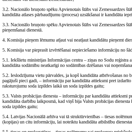
3.2. Nacionālo bruņoto spēku Apvienotais štābs vai Zemessardzes štābs 
kandidāta atlases pārbaudījumu (procesa) uzsākšanai ir kandidāta iepri
3.3. Nacionālo bruņoto spēku Apvienotais štābs vai Zemessardzes štāb
pieņemšanai dienestā.
4. Komisija pieņem lēmumu atļaut vai neatļaut kandidātu pieņemt dien
5. Komisija var pieprasīt izvērtēšanai nepieciešamo informāciju no šā
5.1. Iekšlietu ministrijas Informācijas centra – ziņas no Sodu reģistra
kandidāta sodāmību neatkarīgi no sodāmības dzēšanas vai noņemšana
5.2. Ieslodzījuma vietu pārvaldes, ja kopš kandidāta atbrīvošanas no 
pagājuši pieci gadi, – informāciju par kandidāta attieksmi pret izdarī
raksturojumu soda izpildes laikā un soda izpildes gaitu;
5.3. Valsts probācijas dienesta – informāciju par kandidāta attieksmi 
kandidāta darbību laikposmā, kad viņš bija Valsts probācijas dienesta
soda izpildes gaitu;
5.4. Latvijas Nacionālā arhīva vai tā struktūrvienības – tiesas nolēm
(kopijas) un citu informāciju, lai noteiktu kandidāta atbilstību dienest
5.5. tiesas un prokuratūras – tiesas nolēmumu vai prokurora priekšrakst