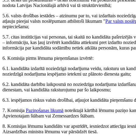
nodota Latvijas Nacionālajā arhīvā vai tā struktūrvienībā;
5.6. valsts drošības iestādes – atzinumu par to, vai izdarītais noziedzī
atļauju pieejai valsts noslēpumam atbilstoši likumam "
Par valsts nosl
nepieciešama;
5.7. citas institūcijas vai personas, tai skaitā no kandidāta pašreizējās 
– informāciju, kas ļauj izvērtēt kandidāta attieksmi pret izdarīto nozie
informācija par kandidāta sodāmību netiek atklāta personām, kuras par
6. Komisija pirms lēmuma pieņemšanas izvērtē:
6.1. kandidāta izdarītā noziedzīgā nodarījuma veidu, raksturu un kandid
noziedzīgā nodarījuma iespējamo ietekmi uz plānoto dienesta gaitu;
6.2. kandidāta darbību laikposmā no noziedzīga nodarījuma izdarīšanas
dienestam, vai kandidāta raksturojumu par šo laikposmu;
6.3. iespējamos riskus valsts drošībai, atļaujot kandidāta pieņemšanu d
7. Komisija
Paziņošanas likumā
noteiktajā kārtībā lēmumu paziņo ka
Apvienotajam štābam vai Zemessardzes štābam.
8. Komisijas lēmumu kandidāts var apstrīdēt, iesniedzot attiecīgu ies
Aizsardzības ministra lēmumu var pārsūdzēt tiesā.