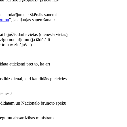
gais nodarījums ir šķērslis saņemt
ēpumu
", ja atļaujas saņemšana ir
vai bijušās darbavietas (dienesta vietas),
dzīgo nodarījumu (ja tādējādi
 to nav zinājušas).
āta attieksmi pret to, kā arī
 līdz dienai, kad kandidāts pieteicies
ienestā.
ndidātam un Nacionālo bruņoto spēku
niegumu aizsardzības ministram.