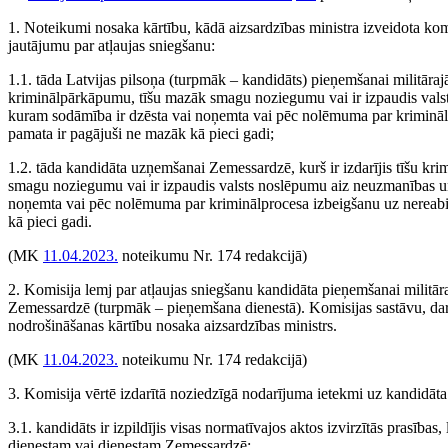
1. Noteikumi nosaka kārtību, kādā aizsardzības ministra izveidota kom
jautājumu par atļaujas sniegšanu:
1.1. tāda Latvijas pilsoņa (turpmāk – kandidāts) pieņemšanai militārajā d
kriminālpārkāpumu, tīšu mazāk smagu noziegumu vai ir izpaudis val
kuram sodāmība ir dzēsta vai noņemta vai pēc nolēmuma par kriminālp
pamata ir pagājuši ne mazāk kā pieci gadi;
1.2. tāda kandidāta uzņemšanai Zemessardzē, kurš ir izdarījis tīšu k
smagu noziegumu vai ir izpaudis valsts noslēpumu aiz neuzmanības u
noņemta vai pēc nolēmuma par kriminālprocesa izbeigšanu uz nereabil
kā pieci gadi.
(MK
11.04.2023.
noteikumu Nr. 174 redakcijā)
2. Komisija lemj par atļaujas sniegšanu kandidāta pieņemšanai militār
Zemessardzē (turpmāk – pieņemšana dienestā). Komisijas sastāvu, dar
nodrošināšanas kārtību nosaka aizsardzības ministrs.
(MK
11.04.2023.
noteikumu Nr. 174 redakcijā)
3. Komisija vērtē izdarītā noziedzīgā nodarījuma ietekmi uz kandidāta
3.1. kandidāts ir izpildījis visas normatīvajos aktos izvirzītās prasības,
dienestam vai dienestam Zemessardzē;