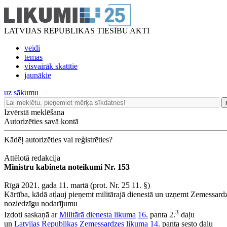
LATVIJAS REPUBLIKAS TIESĪBU AKTI
veidi
tēmas
visvairāk skatītie
jaunākie
uz sākumu
Izvērstā meklēšana
Autorizēties savā kontā
Kādēļ autorizēties vai reģistrēties?
Attēlotā redakcija
Ministru kabineta noteikumi Nr. 153
Rīgā 2021. gada 11. martā (prot. Nr. 25 11. §)
Kārtība, kādā atļauj pieņemt militārajā dienestā un uzņemt Zemessardzē 
noziedzīgu nodarījumu
3
Izdoti saskaņā ar
Militārā dienesta likuma
16.
panta 2.
daļu
un
Latvijas Republikas Zemessardzes likuma
14.
panta sesto daļu