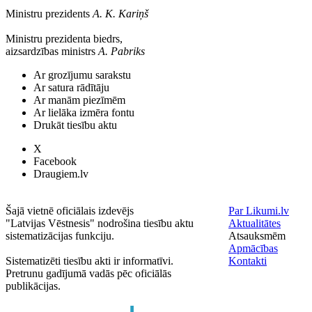
Ministru prezidents
A. K. Kariņš
Ministru prezidenta biedrs,
aizsardzības ministrs
A. Pabriks
Ar grozījumu sarakstu
Ar satura rādītāju
Ar manām piezīmēm
Ar lielāka izmēra fontu
Drukāt tiesību aktu
X
Facebook
Draugiem.lv
Šajā vietnē oficiālais izdevējs
Par Likumi.lv
"Latvijas Vēstnesis" nodrošina tiesību aktu
Aktualitātes
sistematizācijas funkciju.
Atsauksmēm
Apmācības
Sistematizēti tiesību akti ir informatīvi.
Kontakti
Pretrunu gadījumā vadās pēc oficiālās
publikācijas.