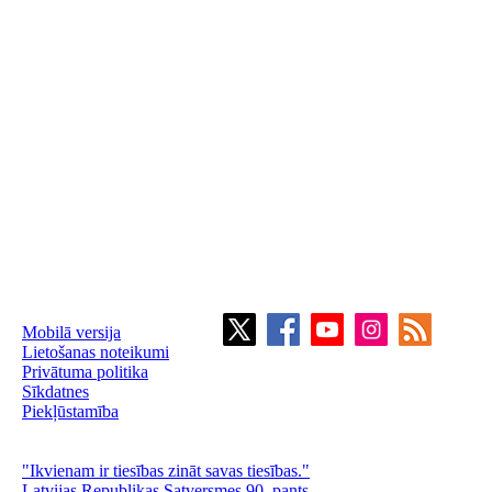
Mobilā versija
Lietošanas noteikumi
Privātuma politika
Sīkdatnes
Piekļūstamība
"Ikvienam ir tiesības zināt savas tiesības."
Latvijas Republikas Satversmes 90. pants