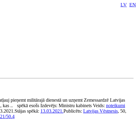
LV
EN
atļauj pieņemt militārajā dienestā un uzņemt Zemessardzē Latvijas
, kas ..
spēkā esošs
Izdevējs:
Ministru kabinets
Veids:
noteikumi
03.2021.
Stājas spēkā:
13.03.2021.
Publicēts:
Latvijas Vēstnesis
, 50,
21/50.4