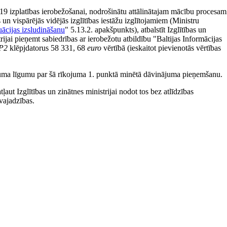
vid-19 izplatības ierobežošanai, nodrošinātu attālinātajam mācību procesam
un vispārējās vidējās izglītības iestāžu izglītojamiem (Ministru
tuācijas izsludināšanu
" 5.13.2. apakšpunkts), atbalstīt Izglītības un
trijai pieņemt sabiedrības ar ierobežotu atbildību "Baltijas Informācijas
 P2
klēpjdatorus 58 331, 68
euro
vērtībā (ieskaitot pievienotās vērtības
inājuma līgumu par šā rīkojuma 1. punktā minētā dāvinājuma pieņemšanu.
ut Izglītības un zinātnes ministrijai nodot tos bez atlīdzības
vajadzības.