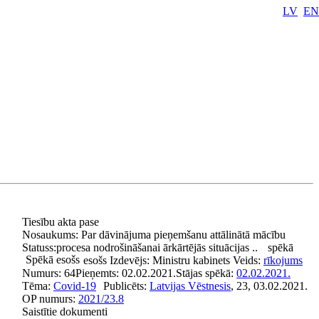
LV
EN
Tiesību akta pase
Nosaukums:
Par dāvinājuma pieņemšanu attālinātā mācību
Statuss:
procesa nodrošināšanai ārkārtējās situācijas ..
spēkā
Spēkā esošs
esošs
Izdevējs:
Ministru kabinets
Veids:
rīkojums
Numurs:
64
Pieņemts:
02.02.2021.
Stājas spēkā:
02.02.2021.
Tēma:
Covid-19
Publicēts:
Latvijas Vēstnesis
, 23, 03.02.2021.
OP numurs:
2021/23.8
Saistītie dokumenti