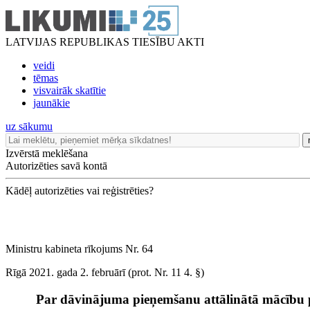
LATVIJAS REPUBLIKAS TIESĪBU AKTI
veidi
tēmas
visvairāk skatītie
jaunākie
uz sākumu
Izvērstā meklēšana
Autorizēties savā kontā
Kādēļ autorizēties vai reģistrēties?
Ministru kabineta rīkojums Nr. 64
Rīgā 2021. gada 2. februārī (prot. Nr. 11 4. §)
Par dāvinājuma pieņemšanu attālinātā mācību pr