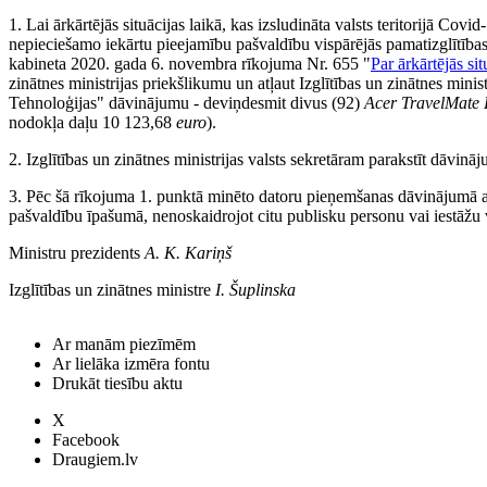
1. Lai ārkārtējās situācijas laikā, kas izsludināta valsts teritorijā Co
nepieciešamo iekārtu pieejamību pašvaldību vispārējās pamatizglītības 
kabineta 2020. gada 6. novembra rīkojuma Nr. 655 "
Par ārkārtējās si
zinātnes ministrijas priekšlikumu un atļaut Izglītības un zinātnes minis
Tehnoloģijas" dāvinājumu - deviņdesmit divus (92)
Acer TravelMate
nodokļa daļu 10 123,68
euro
).
2. Izglītības un zinātnes ministrijas valsts sekretāram parakstīt dāv
3. Pēc šā rīkojuma 1. punktā minēto datoru pieņemšanas dāvinājumā atļa
pašvaldību īpašumā, nenoskaidrojot citu publisku personu vai iestāžu 
Ministru prezidents
A. K. Kariņš
Izglītības un zinātnes ministre
I. Šuplinska
Ar manām piezīmēm
Ar lielāka izmēra fontu
Drukāt tiesību aktu
X
Facebook
Draugiem.lv