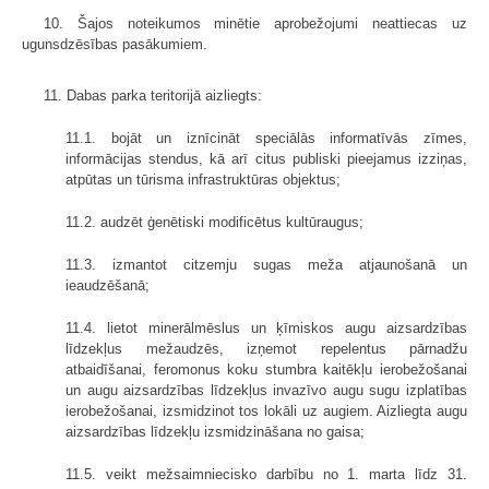
10. Šajos noteikumos minētie aprobežojumi neattiecas uz
ugunsdzēsības pasākumiem.
11. Dabas parka teritorijā aizliegts:
11.1. bojāt un iznīcināt speciālās informatīvās zīmes,
informācijas stendus, kā arī citus publiski pieejamus izziņas,
atpūtas un tūrisma infrastruktūras objektus;
11.2. audzēt ģenētiski modificētus kultūraugus;
11.3. izmantot citzemju sugas meža atjaunošanā un
ieaudzēšanā;
11.4. lietot minerālmēslus un ķīmiskos augu aizsardzības
līdzekļus mežaudzēs, izņemot repelentus pārnadžu
atbaidīšanai, feromonus koku stumbra kaitēkļu ierobežošanai
un augu aizsardzības līdzekļus invazīvo augu sugu izplatības
ierobežošanai, izsmidzinot tos lokāli uz augiem. Aizliegta augu
aizsardzības līdzekļu izsmidzināšana no gaisa;
11.5. veikt mežsaimniecisko darbību no 1. marta līdz 31.