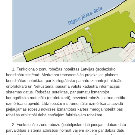
1. Funkcionālo zonu robežas noteiktas Latvijas ģeodēzisko
koordinātu sistēmā. Merkatora transversālās projekcijas plaknes
koordinātas noteiktas, par kartogrāfisko pamatu izmantojot aktuālo
ortofotokarti un Nekustamā īpašuma valsts kadastra informācijas
sistēmas datus. Robežas noteiktas, par pamatu izmantojot
kartogrāfisko materiālu (ortofotokarti), neveicot robežu instrumentālu
uzmērīšanu apvidū. Līdz robežu instrumentālai uzmērīšanai apvidū
pieļaujamas robežu novirzes izmantotās kartes mēroga noteiktības
robežās atbilstoši dabā esošajām faktiskajām robežām.
2. Funkcionālo zonu robežu ģeotelpiskie dati pieejami dabas datu
pārvaldības sistēmā atbilstoši normatīvajiem aktiem par dabas datu