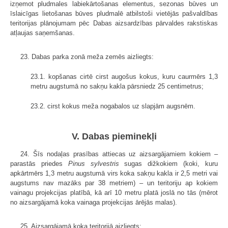
izņemot pludmales labiekārtošanas elementus, sezonas būves un
īslaicīgas lietošanas būves pludmalē atbilstoši vietējās pašvaldības
teritorijas plānojumam pēc Dabas aizsardzības pārvaldes rakstiskas
atļaujas saņemšanas.
23. Dabas parka zonā meža zemēs aizliegts:
23.1. kopšanas cirtē cirst augošus kokus, kuru caurmērs 1,3
metru augstumā no sakņu kakla pārsniedz 25 centimetrus;
23.2. cirst kokus meža nogabalos uz slapjām augsnēm.
V. Dabas pieminekļi
24. Šīs nodaļas prasības attiecas uz aizsargājamiem kokiem –
parastās priedes
Pinus sylvestris
sugas dižkokiem (koki, kuru
apkārtmērs 1,3 metru augstumā virs koka sakņu kakla ir 2,5 metri vai
augstums nav mazāks par 38 metriem) – un teritoriju ap kokiem
vainagu projekcijas platībā, kā arī 10 metru platā joslā no tās (mērot
no aizsargājamā koka vainaga projekcijas ārējās malas).
25. Aizsargājamā koka teritorijā aizliegts: