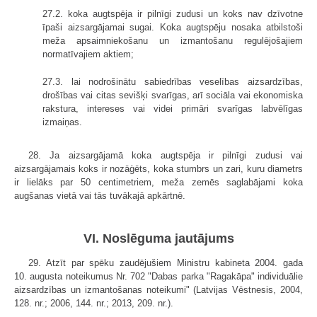
27.2. koka augtspēja ir pilnīgi zudusi un koks nav dzīvotne
īpaši aizsargājamai sugai. Koka augtspēju nosaka atbilstoši
meža apsaimniekošanu un izmantošanu regulējošajiem
normatīvajiem aktiem;
27.3. lai nodrošinātu sabiedrības veselības aizsardzības,
drošības vai citas sevišķi svarīgas, arī sociāla vai ekonomiska
rakstura, intereses vai videi primāri svarīgas labvēlīgas
izmaiņas.
28. Ja aizsargājamā koka augtspēja ir pilnīgi zudusi vai
aizsargājamais koks ir nozāģēts, koka stumbrs un zari, kuru diametrs
ir lielāks par 50 centimetriem, meža zemēs saglabājami koka
augšanas vietā vai tās tuvākajā apkārtnē.
VI. Noslēguma jautājums
29. Atzīt par spēku zaudējušiem Ministru kabineta 2004. gada
10. augusta noteikumus Nr. 702 "Dabas parka "Ragakāpa" individuālie
aizsardzības un izmantošanas noteikumi" (Latvijas Vēstnesis, 2004,
128. nr.; 2006, 144. nr.; 2013, 209. nr.).