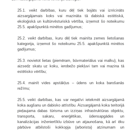
25.1. veikt darbības, kuru dēļ tiek bojāts vai iznīcināts
aizsargājamais koks vai mazināta tā dabiskā estētiskā,
ekoloģiskā un kultūrvēsturiskā vērtība, izņemot šo noteikumu
25.5. apakšpunktā minētos gadījumus;
25.2. veikt darbības, kuru dēļ tiek mainīta zemes lietošanas
kategorija, izņemot šo noteikumu 25.5. apakšpunktā minētos
gadījumus;
25.3. novietot lietas (piemēram, būvmateriālus vai malku), kas
aizsedz skatu uz koku, ierobežo piekļuvi tam vai mazina tā
estētisko vērtību;
25.4. mainīt vides apstākļus – ūdens un koka barošanās
režīmu;
25.5. veikt darbības, kas var negatīvi ietekmēt aizsargājamā
koka augšanu un dabisko attīstību. Aizsargājamā koka teritorijā
pieļaujama dabas tūrisma un izziņas infrastruktūras objektu,
transporta, sakaru, enerģētikas, ūdensapgādes un
kanalizācijas inženiertīklu izbūve un atjaunošana, kā arī ēku
pārbūve atbilstoši kokkopja (arborista) atzinumam un