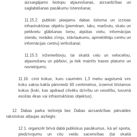
aizsargājamo biotopu atjaunošanas, aizsardzības un
saglabāšanas pasākumu īstenošanai;
11.15.2. publiski pieejamu dabas tūrisma un izziņas
infrastruktūras objektu (piemēram, taku, maršrutu, skatu un
peldvietu glābšanas torņu, atpūtas vietu, informācijas
stendu, norādes zīmju, stāvlaukumu, apmeklētāju centru un
informācijas centru) ierīkošanai;
11.15.3. inženierbūvju, tai skaitā ceļu un veloceliņu,
atjaunošanu un pārbūvi, ja tiek mainīts trases platums un
novietojums;
11.16. cirst kokus, kuru caurmērs 1,3 metru augstumā virs
koku sakņu kakla pārsniedz 60 centimetrus, izņemot bīstamos
kokus (koki, kas apdraud cilvēku dzīvību un veselību, tuvumā
esošās ēkas vai infrastruktūras objektus).
12. Dabas parka teritorijā bez Dabas aizsardzības pārvaldes
rakstiskas atļaujas aizliegts:
12.1. organizēt brīvā dabā publiskus pasākumus, kā arī sporta,
piedzīvojumu un citu veidu sacensības (tai skaitā