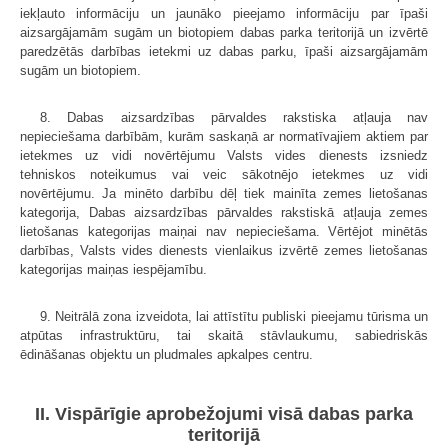
iekļauto informāciju un jaunāko pieejamo informāciju par īpaši
aizsargājamām sugām un biotopiem dabas parka teritorijā un izvērtē
paredzētās darbības ietekmi uz dabas parku, īpaši aizsargājamām
sugām un biotopiem.
8. Dabas aizsardzības pārvaldes rakstiska atļauja nav
nepieciešama darbībām, kurām saskaņā ar normatīvajiem aktiem par
ietekmes uz vidi novērtējumu Valsts vides dienests izsniedz
tehniskos noteikumus vai veic sākotnējo ietekmes uz vidi
novērtējumu. Ja minēto darbību dēļ tiek mainīta zemes lietošanas
kategorija, Dabas aizsardzības pārvaldes rakstiskā atļauja zemes
lietošanas kategorijas maiņai nav nepieciešama. Vērtējot minētās
darbības, Valsts vides dienests vienlaikus izvērtē zemes lietošanas
kategorijas maiņas iespējamību.
9. Neitrālā zona izveidota, lai attīstītu publiski pieejamu tūrisma un
atpūtas infrastruktūru, tai skaitā stāvlaukumu, sabiedriskās
ēdināšanas objektu un pludmales apkalpes centru.
II. Vispārīgie aprobežojumi visā dabas parka
teritorijā