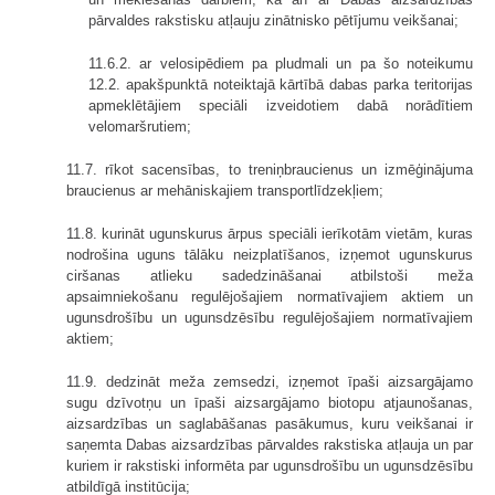
pārvaldes rakstisku atļauju zinātnisko pētījumu veikšanai;
11.6.2. ar velosipēdiem pa pludmali un pa šo noteikumu
12.2. apakšpunktā noteiktajā kārtībā dabas parka teritorijas
apmeklētājiem speciāli izveidotiem dabā norādītiem
velomaršrutiem;
11.7. rīkot sacensības, to treniņbraucienus un izmēģinājuma
braucienus ar mehāniskajiem transportlīdzekļiem;
11.8. kurināt ugunskurus ārpus speciāli ierīkotām vietām, kuras
nodrošina uguns tālāku neizplatīšanos, izņemot ugunskurus
ciršanas atlieku sadedzināšanai atbilstoši meža
apsaimniekošanu regulējošajiem normatīvajiem aktiem un
ugunsdrošību un ugunsdzēsību regulējošajiem normatīvajiem
aktiem;
11.9. dedzināt meža zemsedzi, izņemot īpaši aizsargājamo
sugu dzīvotņu un īpaši aizsargājamo biotopu atjaunošanas,
aizsardzības un saglabāšanas pasākumus, kuru veikšanai ir
saņemta Dabas aizsardzības pārvaldes rakstiska atļauja un par
kuriem ir rakstiski informēta par ugunsdrošību un ugunsdzēsību
atbildīgā institūcija;