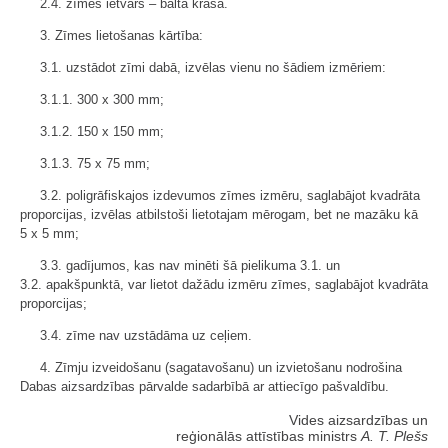
2.4. zīmes ietvars – baltā krāsā.
3. Zīmes lietošanas kārtība:
3.1. uzstādot zīmi dabā, izvēlas vienu no šādiem izmēriem:
3.1.1. 300 x 300 mm;
3.1.2. 150 x 150 mm;
3.1.3. 75 x 75 mm;
3.2. poligrāfiskajos izdevumos zīmes izmēru, saglabājot kvadrāta
proporcijas, izvēlas atbilstoši lietotajam mērogam, bet ne mazāku kā
5 x 5 mm;
3.3. gadījumos, kas nav minēti šā pielikuma 3.1. un
3.2. apakšpunktā, var lietot dažādu izmēru zīmes, saglabājot kvadrāta
proporcijas;
3.4. zīme nav uzstādāma uz ceļiem.
4. Zīmju izveidošanu (sagatavošanu) un izvietošanu nodrošina
Dabas aizsardzības pārvalde sadarbībā ar attiecīgo pašvaldību.
Vides aizsardzības un
reģionālās attīstības ministrs
A. T. Plešs