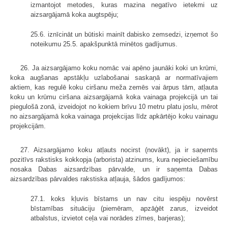
izmantojot metodes, kuras mazina negatīvo ietekmi uz
aizsargājamā koka augtspēju;
25.6. iznīcināt un būtiski mainīt dabisko zemsedzi, izņemot šo
noteikumu 25.5. apakšpunktā minētos gadījumus.
26. Ja aizsargājamo koku nomāc vai apēno jaunāki koki un krūmi,
koka augšanas apstākļu uzlabošanai saskaņā ar normatīvajiem
aktiem, kas regulē koku ciršanu meža zemēs vai ārpus tām, atļauta
koku un krūmu ciršana aizsargājamā koka vainaga projekcijā un tai
piegulošā zonā, izveidojot no kokiem brīvu 10 metru platu joslu, mērot
no aizsargājamā koka vainaga projekcijas līdz apkārtējo koku vainagu
projekcijām.
27. Aizsargājamo koku atļauts nocirst (novākt), ja ir saņemts
pozitīvs rakstisks kokkopja (arborista) atzinums, kura nepieciešamību
nosaka Dabas aizsardzības pārvalde, un ir saņemta Dabas
aizsardzības pārvaldes rakstiska atļauja, šādos gadījumos:
27.1. koks kļuvis bīstams un nav citu iespēju novērst
bīstamības situāciju (piemēram, apzāģēt zarus, izveidot
atbalstus, izvietot ceļa vai norādes zīmes, barjeras);