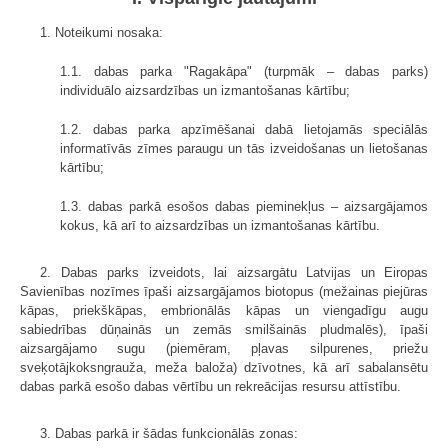
1. Noteikumi nosaka:
1.1. dabas parka "Ragakāpa" (turpmāk – dabas parks)
individuālo aizsardzības un izmantošanas kārtību;
1.2. dabas parka apzīmēšanai dabā lietojamās speciālās
informatīvās zīmes paraugu un tās izveidošanas un lietošanas
kārtību;
1.3. dabas parkā esošos dabas pieminekļus – aizsargājamos
kokus, kā arī to aizsardzības un izmantošanas kārtību.
2. Dabas parks izveidots, lai aizsargātu Latvijas un Eiropas
Savienības nozīmes īpaši aizsargājamos biotopus (mežainas piejūras
kāpas, priekškāpas, embrionālās kāpas un viengadīgu augu
sabiedrības dūņainās un zemās smilšainās pludmalēs), īpaši
aizsargājamo sugu (piemēram, pļavas silpurenes, priežu
sveķotājkoksngrauža, meža baloža) dzīvotnes, kā arī sabalansētu
dabas parkā esošo dabas vērtību un rekreācijas resursu attīstību.
3. Dabas parkā ir šādas funkcionālās zonas: