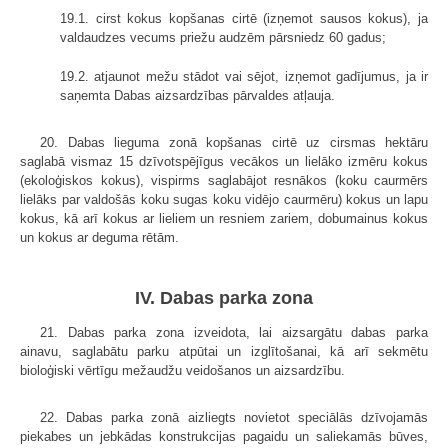
19.1. cirst kokus kopšanas cirtē (izņemot sausos kokus), ja
valdaudzes vecums priežu audzēm pārsniedz 60 gadus;
19.2. atjaunot mežu stādot vai sējot, izņemot gadījumus, ja ir
saņemta Dabas aizsardzības pārvaldes atļauja.
20. Dabas lieguma zonā kopšanas cirtē uz cirsmas hektāru
saglabā vismaz 15 dzīvotspējīgus vecākos un lielāko izmēru kokus
(ekoloģiskos kokus), vispirms saglabājot resnākos (koku caurmērs
lielāks par valdošās koku sugas koku vidējo caurmēru) kokus un lapu
kokus, kā arī kokus ar lieliem un resniem zariem, dobumainus kokus
un kokus ar deguma rētām.
IV. Dabas parka zona
21. Dabas parka zona izveidota, lai aizsargātu dabas parka
ainavu, saglabātu parku atpūtai un izglītošanai, kā arī sekmētu
bioloģiski vērtīgu mežaudžu veidošanos un aizsardzību.
22. Dabas parka zonā aizliegts novietot speciālās dzīvojamās
piekabes un jebkādas konstrukcijas pagaidu un saliekamās būves,