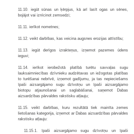
11.10. iegūt sūnas un ķērpjus, kā arī lasīt ogas un sēnes,
bojājot vai iznīcinot zemsedzi;
11.11. ierīkot nometnes;
11.12. veikt darbības, kas veicina augsnes erozijas attīstību;
11.13. iegūt derīgos izrakteņus, izņemot pazemes ūdens
ieguvi;
11.14. ierīkot ierobežotā platībā turētu savvaļas sugu
lauksaimniecības dzīvnieku audzētavas un iežogotas platības
to turēšanai nebrīvē, izņemot gadījumu, ja tas nepieciešams
īpaši aizsargājamo sugu dzīvotņu un īpaši aizsargājamo
biotopu atjaunošanai un saglabāšanai, saņemot Dabas
aizsardzības pārvaldes rakstisku atļauju;
11.15. veikt darbības, kuru rezultātā tiek mainīta zemes
lietošanas kategorija, izņemot ar Dabas aizsardzības pārvaldes
rakstisku atļauju:
11.15.1. īpaši aizsargājamo sugu dzīvotņu un īpaši