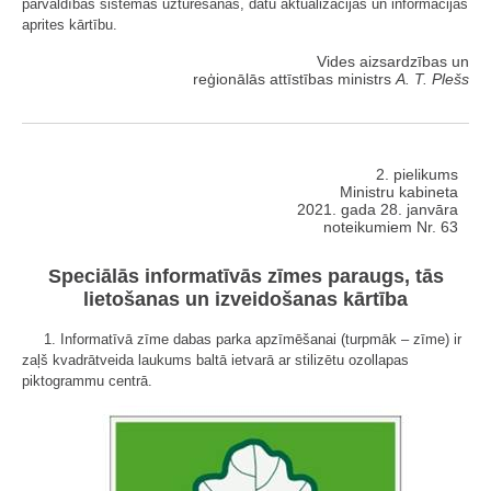
pārvaldības sistēmas uzturēšanas, datu aktualizācijas un informācijas
aprites kārtību.
Vides aizsardzības un
reģionālās attīstības ministrs
A. T. Plešs
2. pielikums
Ministru kabineta
2021. gada 28. janvāra
noteikumiem Nr. 63
Speciālās informatīvās zīmes paraugs, tās
lietošanas un izveidošanas kārtība
1. Informatīvā zīme dabas parka apzīmēšanai (turpmāk – zīme) ir
zaļš kvadrātveida laukums baltā ietvarā ar stilizētu ozollapas
piktogrammu centrā.