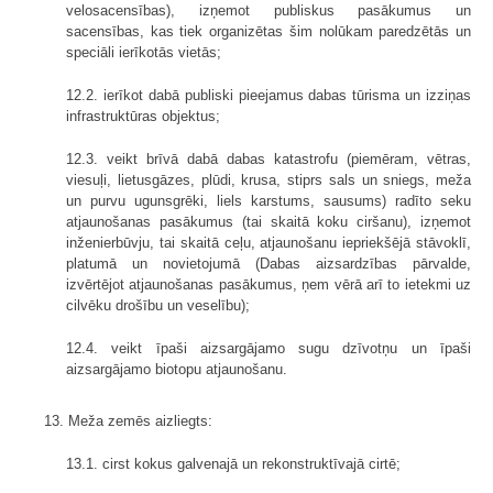
velosacensības), izņemot publiskus pasākumus un
sacensības, kas tiek organizētas šim nolūkam paredzētās un
speciāli ierīkotās vietās;
12.2. ierīkot dabā publiski pieejamus dabas tūrisma un izziņas
infrastruktūras objektus;
12.3. veikt brīvā dabā dabas katastrofu (piemēram, vētras,
viesuļi, lietusgāzes, plūdi, krusa, stiprs sals un sniegs, meža
un purvu ugunsgrēki, liels karstums, sausums) radīto seku
atjaunošanas pasākumus (tai skaitā koku ciršanu), izņemot
inženierbūvju, tai skaitā ceļu, atjaunošanu iepriekšējā stāvoklī,
platumā un novietojumā (Dabas aizsardzības pārvalde,
izvērtējot atjaunošanas pasākumus, ņem vērā arī to ietekmi uz
cilvēku drošību un veselību);
12.4. veikt īpaši aizsargājamo sugu dzīvotņu un īpaši
aizsargājamo biotopu atjaunošanu.
13. Meža zemēs aizliegts:
13.1. cirst kokus galvenajā un rekonstruktīvajā cirtē;