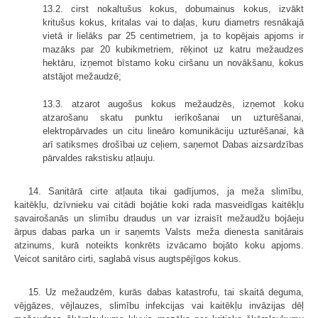
13.2. cirst nokaltušus kokus, dobumainus kokus, izvākt
kritušus kokus, kritalas vai to daļas, kuru diametrs resnākajā
vietā ir lielāks par 25 centimetriem, ja to kopējais apjoms ir
mazāks par 20 kubikmetriem, rēķinot uz katru mežaudzes
hektāru, izņemot bīstamo koku ciršanu un novākšanu, kokus
atstājot mežaudzē;
13.3. atzarot augošus kokus mežaudzēs, izņemot koku
atzarošanu skatu punktu ierīkošanai un uzturēšanai,
elektropārvades un citu lineāro komunikāciju uzturēšanai, kā
arī satiksmes drošībai uz ceļiem, saņemot Dabas aizsardzības
pārvaldes rakstisku atļauju.
14. Sanitārā cirte atļauta tikai gadījumos, ja meža slimību,
kaitēkļu, dzīvnieku vai citādi bojātie koki rada masveidīgas kaitēkļu
savairošanās un slimību draudus un var izraisīt mežaudžu bojāeju
ārpus dabas parka un ir saņemts Valsts meža dienesta sanitārais
atzinums, kurā noteikts konkrēts izvācamo bojāto koku apjoms.
Veicot sanitāro cirti, saglabā visus augtspējīgos kokus.
15. Uz mežaudzēm, kurās dabas katastrofu, tai skaitā deguma,
vējgāzes, vējlauzes, slimību infekcijas vai kaitēkļu invāzijas dēļ