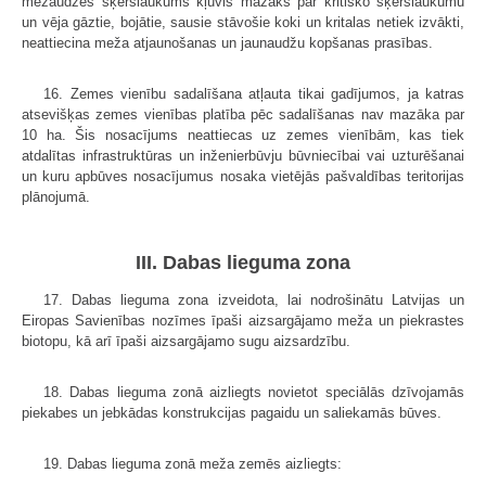
mežaudzes šķērslaukums kļuvis mazāks par kritisko šķērslaukumu
un vēja gāztie, bojātie, sausie stāvošie koki un kritalas netiek izvākti,
neattiecina meža atjaunošanas un jaunaudžu kopšanas prasības.
16. Zemes vienību sadalīšana atļauta tikai gadījumos, ja katras
atsevišķas zemes vienības platība pēc sadalīšanas nav mazāka par
10 ha. Šis nosacījums neattiecas uz zemes vienībām, kas tiek
atdalītas infrastruktūras un inženierbūvju būvniecībai vai uzturēšanai
un kuru apbūves nosacījumus nosaka vietējās pašvaldības teritorijas
plānojumā.
III. Dabas lieguma zona
17. Dabas lieguma zona izveidota, lai nodrošinātu Latvijas un
Eiropas Savienības nozīmes īpaši aizsargājamo meža un piekrastes
biotopu, kā arī īpaši aizsargājamo sugu aizsardzību.
18. Dabas lieguma zonā aizliegts novietot speciālās dzīvojamās
piekabes un jebkādas konstrukcijas pagaidu un saliekamās būves.
19. Dabas lieguma zonā meža zemēs aizliegts: