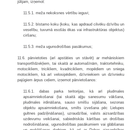
jūlijam, izņemot:
11.5.1. meža nekoksnes vērtību ieguvi;
11.5.2. bīstamo koku (koku, kas apdraud cilvēku dzīvību un
veselību, tuvumā esošās ēkas vai infrastruktūras objektus)
ciršanu;
11.5.3. meža ugunsdrošības pasākumus;
11.6. pārvietoties (arī apstāties un stāvēt) ar mehāniskiem
transportlīdzekļiem, tai skaitā ar automašīnām, traktortehniku,
motocikliem, tricikliem, kvadricikliem, mopēdiem un sniega
motocikliem, kā arī velosipēdiem, dzīvniekiem un dzīvnieku
pajūgiem ārpus ceļiem, izņemot pārvietošanos:
11.6.1. dabas parka teritorijas, kā arī pludmales
apsaimniekošanai (tai skaitā aļģu sanesumu vākšana,
pludmales irdināšana, sauso smilšu sijāšana, sezonas
objektu apsaimniekošana, smilts izvešana pēc Lielupes
gultnes padziļināšanas), uzraudzībai, valsts aizsardzības
uzdevumu veikšanai, sabiedriskās kārtības un drošības
nodrošināšanai, ugunsdrošības pasākumiem vai glābšanas
un meklēšanas darbiem, kā arī ar Dabas aizsardzības