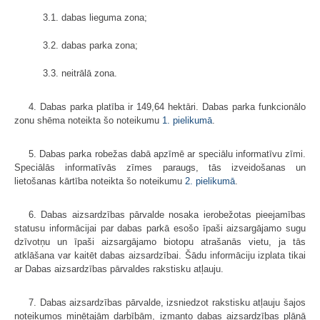
3.1. dabas lieguma zona;
3.2. dabas parka zona;
3.3. neitrālā zona.
4. Dabas parka platība ir 149,64 hektāri. Dabas parka funkcionālo
zonu shēma noteikta šo noteikumu
1. pielikumā
.
5. Dabas parka robežas dabā apzīmē ar speciālu informatīvu zīmi.
Speciālās informatīvās zīmes paraugs, tās izveidošanas un
lietošanas kārtība noteikta šo noteikumu
2. pielikumā
.
6. Dabas aizsardzības pārvalde nosaka ierobežotas pieejamības
statusu informācijai par dabas parkā esošo īpaši aizsargājamo sugu
dzīvotņu un īpaši aizsargājamo biotopu atrašanās vietu, ja tās
atklāšana var kaitēt dabas aizsardzībai. Šādu informāciju izplata tikai
ar Dabas aizsardzības pārvaldes rakstisku atļauju.
7. Dabas aizsardzības pārvalde, izsniedzot rakstisku atļauju šajos
noteikumos minētajām darbībām, izmanto dabas aizsardzības plānā