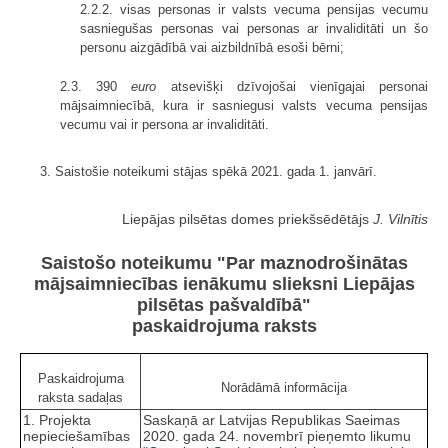
2.2.2. visas personas ir valsts vecuma pensijas vecumu
sasniegušas personas vai personas ar invaliditāti un šo
personu aizgādībā vai aizbildnībā esoši bērni;
2.3. 390
euro
atsevišķi dzīvojošai vienīgajai personai
mājsaimniecībā, kura ir sasniegusi valsts vecuma pensijas
vecumu vai ir persona ar invaliditāti.
3. Saistošie noteikumi stājas spēkā 2021. gada 1. janvārī.
Liepājas pilsētas domes priekšsēdētājs
J. Vilnītis
Saistošo noteikumu "Par maznodrošinātas
mājsaimniecības ienākumu slieksni Liepājas
pilsētas pašvaldībā"
paskaidrojuma raksts
Paskaidrojuma
Norādāmā informācija
raksta sadaļas
1. Projekta
Saskaņā ar Latvijas Republikas Saeimas
nepieciešamības
2020. gada 24. novembrī pieņemto likumu