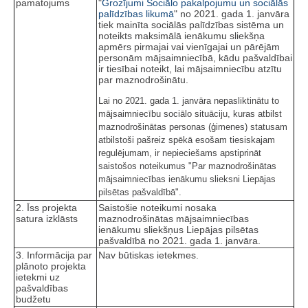
pamatojums
"
Grozījumi Sociālo pakalpojumu un sociālās
palīdzības likumā
" no 2021. gada 1. janvāra
tiek mainīta sociālās palīdzības sistēma un
noteikts maksimālā ienākumu sliekšņa
apmērs pirmajai vai vienīgajai un pārējām
personām mājsaimniecībā, kādu pašvaldībai
ir tiesībai noteikt, lai mājsaimniecību atzītu
par maznodrošinātu.
Lai no 2021. gada 1. janvāra nepasliktinātu to
mājsaimniecību sociālo situāciju, kuras atbilst
maznodrošinātas personas (ģimenes) statusam
atbilstoši pašreiz spēkā esošam tiesiskajam
regulējumam, ir nepieciešams apstiprināt
saistošos noteikumus "Par maznodrošinātas
mājsaimniecības ienākumu slieksni Liepājas
pilsētas pašvaldībā".
2. Īss projekta
Saistošie noteikumi nosaka
satura izklāsts
maznodrošinātas mājsaimniecības
ienākumu sliekšņus Liepājas pilsētas
pašvaldībā no 2021. gada 1. janvāra.
3. Informācija par
Nav būtiskas ietekmes.
plānoto projekta
ietekmi uz
pašvaldības
budžetu