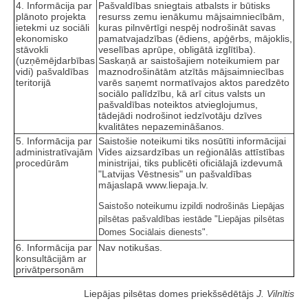
4. Informācija par
Pašvaldības sniegtais atbalsts ir būtisks
plānoto projekta
resurss zemu ienākumu mājsaimniecībām,
ietekmi uz sociāli
kuras pilnvērtīgi nespēj nodrošināt savas
ekonomisko
pamatvajadzības (ēdiens, apģērbs, mājoklis,
stāvokli
veselības aprūpe, obligātā izglītība).
(uzņēmējdarbības
Saskaņā ar saistošajiem noteikumiem par
vidi) pašvaldības
maznodrošinātām atzītās mājsaimniecības
teritorijā
varēs saņemt normatīvajos aktos paredzēto
sociālo palīdzību, kā arī citus valsts un
pašvaldības noteiktos atvieglojumus,
tādejādi nodrošinot iedzīvotāju dzīves
kvalitātes nepazemināšanos.
5. Informācija par
Saistošie noteikumi tiks nosūtīti informācijai
administratīvajām
Vides aizsardzības un reģionālās attīstības
procedūrām
ministrijai, tiks publicēti oficiālajā izdevumā
"Latvijas Vēstnesis" un pašvaldības
mājaslapā www.liepaja.lv.
Saistošo noteikumu izpildi nodrošinās Liepājas
pilsētas pašvaldības iestāde "Liepājas pilsētas
Domes Sociālais dienests".
6. Informācija par
Nav notikušas.
konsultācijām ar
privātpersonām
Liepājas pilsētas domes priekšsēdētājs
J. Vilnītis