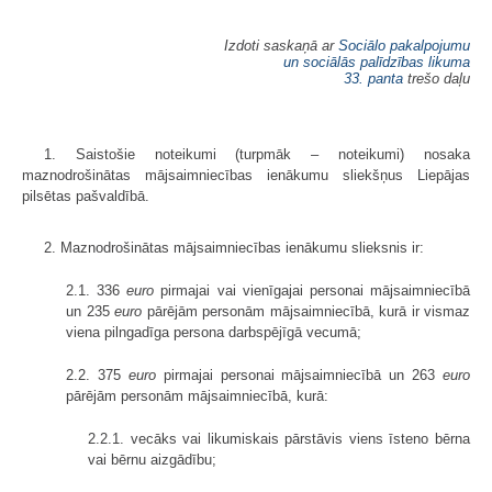
Izdoti saskaņā ar
Sociālo pakalpojumu
un sociālās palīdzības likuma
33. panta
trešo daļu
1. Saistošie noteikumi (turpmāk – noteikumi) nosaka
maznodrošinātas mājsaimniecības ienākumu sliekšņus Liepājas
pilsētas pašvaldībā.
2. Maznodrošinātas mājsaimniecības ienākumu slieksnis ir:
2.1. 336
euro
pirmajai vai vienīgajai personai mājsaimniecībā
un 235
euro
pārējām personām mājsaimniecībā, kurā ir vismaz
viena pilngadīga persona darbspējīgā vecumā;
2.2. 375
euro
pirmajai personai mājsaimniecībā un 263
euro
pārējām personām mājsaimniecībā, kurā:
2.2.1. vecāks vai likumiskais pārstāvis viens īsteno bērna
vai bērnu aizgādību;