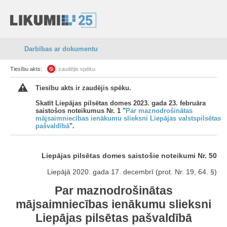
Darbības ar dokumentu
Tiesību akts:
zaudējis spēku
Tiesību akts ir zaudējis spēku.
Skatīt Liepājas pilsētas domes 2023. gada 23. februāra
saistošos noteikumus Nr. 1 "
Par maznodrošinātas
mājsaimniecības ienākumu slieksni Liepājas valstspilsētas
pašvaldībā
".
Liepājas pilsētas domes saistošie noteikumi Nr. 50
Liepājā 2020. gada 17. decembrī (prot. Nr. 19, 64. §)
Par maznodrošinātas
mājsaimniecības ienākumu slieksni
Liepājas pilsētas pašvaldībā