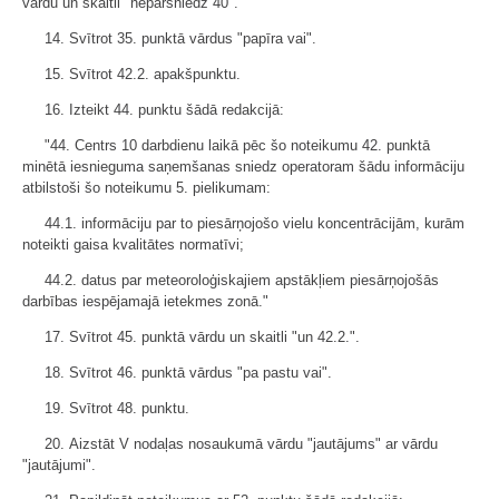
vārdu un skaitli "nepārsniedz 40".
14. Svītrot 35. punktā vārdus "papīra vai".
15. Svītrot 42.2. apakšpunktu.
16. Izteikt 44. punktu šādā redakcijā:
"44. Centrs 10 darbdienu laikā pēc šo noteikumu 42. punktā
minētā iesnieguma saņemšanas sniedz operatoram šādu informāciju
atbilstoši šo noteikumu 5. pielikumam:
44.1. informāciju par to piesārņojošo vielu koncentrācijām, kurām
noteikti gaisa kvalitātes normatīvi;
44.2. datus par meteoroloģiskajiem apstākļiem piesārņojošās
darbības iespējamajā ietekmes zonā."
17. Svītrot 45. punktā vārdu un skaitli "un 42.2.".
18. Svītrot 46. punktā vārdus "pa pastu vai".
19. Svītrot 48. punktu.
20. Aizstāt V nodaļas nosaukumā vārdu "jautājums" ar vārdu
"jautājumi".