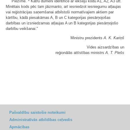
Piezīme.
Katru dūmeni identificē ar iekšēju kodu A1, A2, A3 utt.
Minētais kods pēc tam jāizmanto, arī iesniedzot iesniegumu atļaujas
vai reģistrācijas saņemšanai atbilstoši normatīvajiem aktiem par
kārtību, kādā piesakāmas A, B un C kategorijas piesārņojošas
darbības un izsniedzamas atļaujas A un B kategorijas piesārņojošo
darbību veikšanai."
Ministru prezidents
A. K. Kariņš
Vides aizsardzības un
reģionālās attīstības ministrs
A. T. Plešs
Pašvaldību saistošie noteikumi
Administratīvās atbildības ceļvedis
Apmācības