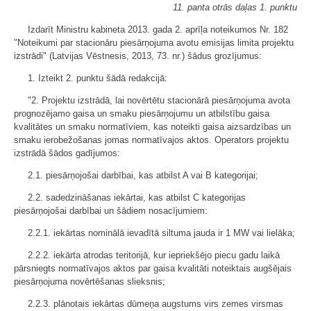
11. panta otrās daļas 1. punktu
Izdarīt Ministru kabineta 2013. gada 2. aprīļa noteikumos Nr. 182
"Noteikumi par stacionāru piesārņojuma avotu emisijas limita projektu
izstrādi" (Latvijas Vēstnesis, 2013, 73. nr.) šādus grozījumus:
1. Izteikt 2. punktu šādā redakcijā:
"2. Projektu izstrādā, lai novērtētu stacionārā piesārņojuma avota
prognozējamo gaisa un smaku piesārņojumu un atbilstību gaisa
kvalitātes un smaku normatīviem, kas noteikti gaisa aizsardzības un
smaku ierobežošanas jomas normatīvajos aktos. Operators projektu
izstrādā šādos gadījumos:
2.1. piesārņojošai darbībai, kas atbilst A vai B kategorijai;
2.2. sadedzināšanas iekārtai, kas atbilst C kategorijas
piesārņojošai darbībai un šādiem nosacījumiem:
2.2.1. iekārtas nominālā ievadītā siltuma jauda ir 1 MW vai lielāka;
2.2.2. iekārta atrodas teritorijā, kur iepriekšējo piecu gadu laikā
pārsniegts normatīvajos aktos par gaisa kvalitāti noteiktais augšējais
piesārņojuma novērtēšanas slieksnis;
2.2.3. plānotais iekārtas dūmeņa augstums virs zemes virsmas