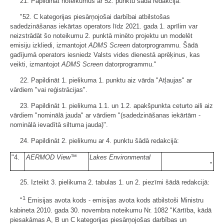
21. Papildināt noteikumus ar 52. punktu šādā redakcijā:
"52. C kategorijas piesārņojošai darbībai atbilstošas
sadedzināšanas iekārtas operators līdz 2021. gada 1. aprīlim var
neizstrādāt šo noteikumu 2. punktā minēto projektu un modelēt
emisiju izkliedi, izmantojot
ADMS Screen
datorprogrammu. Šādā
gadījumā operators iesniedz Valsts vides dienestā aprēķinus, kas
veikti, izmantojot
ADMS Screen
datorprogrammu."
22. Papildināt 1. pielikuma 1. punktu aiz vārda "Atļaujas" ar
vārdiem "vai reģistrācijas".
23. Papildināt 1. pielikuma 1.1. un 1.2. apakšpunkta ceturto aili aiz
vārdiem "nominālā jauda" ar vārdiem "(sadedzināšanas iekārtām -
nominālā ievadītā siltuma jauda)".
24. Papildināt 2. pielikumu ar 4. punktu šādā redakcijā:
"4.
AERMOD View™
Lakes Environmental
"
25. Izteikt 3. pielikuma 2. tabulas 1. un 2. piezīmi šādā redakcijā:
1
"
Emisijas avota kods - emisijas avota kods atbilstoši Ministru
kabineta 2010. gada 30. novembra noteikumu Nr. 1082 "Kārtība, kādā
piesakāmas A, B un C kategorijas piesārņojošas darbības un