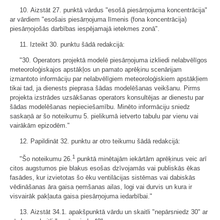
10. Aizstāt 27. punktā vārdus "esošā piesārņojuma koncentrācija"
ar vārdiem "esošais piesārņojuma līmenis (fona koncentrācija)
piesārņojošās darbības iespējamajā ietekmes zonā".
11. Izteikt 30. punktu šādā redakcijā:
"30. Operators projektā modelē piesārņojuma izkliedi nelabvēlīgos
meteoroloģiskajos apstākļos un pamato aprēķinu scenārijam
izmantoto informāciju par nelabvēlīgiem meteoroloģiskiem apstākļiem
tikai tad, ja dienests pieprasa šādas modelēšanas veikšanu. Pirms
projekta izstrādes uzsākšanas operators konsultējas ar dienestu par
šādas modelēšanas nepieciešamību. Minēto informāciju sniedz
saskaņā ar šo noteikumu 5. pielikumā ietverto tabulu par vienu vai
vairākām epizodēm."
12. Papildināt 32. punktu ar otro teikumu šādā redakcijā:
1
"Šo noteikumu 26.
punktā minētajām iekārtām aprēķinus veic arī
citos augstumos pie blakus esošas dzīvojamās vai publiskās ēkas
fasādes, kur izvietotas šo ēku ventilācijas sistēmas vai dabiskās
vēdināšanas āra gaisa ņemšanas ailas, logi vai durvis un kura ir
visvairāk pakļauta gaisa piesārņojuma iedarbībai."
13. Aizstāt 34.1. apakšpunktā vārdu un skaitli "nepārsniedz 30" ar