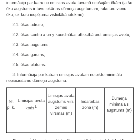
informācija par katru no emisijas avota tuvumā esošajām ēkām (ja šo
ēku augstums ir tuvs iekārtas dūmeņa augstumam, raksturo vienu
ēku, uz kuru iespējama vislielākā ietekme):
2.1. ēkas adrese;
2.2. ēkas centra x un y koordinātas attiecībā pret emisijas avotu;
2.3. ēkas augstums;
2.4. ēkas garums;
2.5. ēkas platums.
3. Informācija par katram emisijas avotam noteikto minimālo
nepieciešamo dūmeņa augstumu:
Emisijas avota
Dūmeņa
Emisijas avota
Nr.
augstums virs
Iedarbības
minimālais
1
p. k.
zemes
zona (m)
kods
augstums (m)
virsmas (m)
1