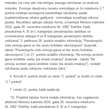
metodes vai citas tām līdzvērtīgas paraugu ņemšanas un analīzes
1
metodes. Emisijas daudzumu nosaka nominālajai un šo noteikumu 2.
punktā minētajā iesniegumā paredzētajai ražošanas jaudai
(sadedzināšanas iekārtu gadījumā - nominālajai ievadītajai siltuma
jaudai). Rezultātus apkopo tabulas formā, izmantojot Ministru kabineta
2010. gada 30. novembra noteikumu Nr. 1082 "Kārtība, kādā
piesakāmas A, B un C kategorijas piesārņojošas darbības un
izsniedzamas atļaujas A un B kategorijas piesārņojošo darbību
veikšanai" 3. pielikuma 26. punktā norādīto informāciju "Piesārņojošo
vielu emisija gaisā un tās avotu fizikālais raksturojums" (turpmāk -
tabula "Piesārņojošo vielu emisija gaisā un tās avotu fizikālais
raksturojums") un 27. punktā norādīto informāciju "No emisiju avotiem
gaisā emitētās vielas (tai skaitā smakas)" (turpmāk - tabula "No
emisiju avotiem gaisā emitētās vielas (tai skaitā smakas)"), norādot
ražošanas jaudu mērījumu veikšanas laikā."
6. Aizstāt 9. punktā skaitli un vārdu "2. punktā" ar skaitli un vārdu
1
"2.
punktā".
7. Izteikt 21. punktu šādā redakcijā:
"21. Projektā tabulas formā norāda informāciju, kas sagatavota
atbilstoši Ministru kabineta 2010. gada 30. novembra noteikumu
Nr. 1082 "Kārtība, kādā piesakāmas A, B un C kategorijas