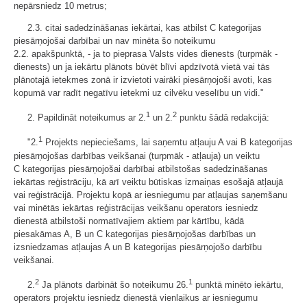
nepārsniedz 10 metrus;
2.3. citai sadedzināšanas iekārtai, kas atbilst C kategorijas
piesārņojošai darbībai un nav minēta šo noteikumu
2.2. apakšpunktā, - ja to pieprasa Valsts vides dienests (turpmāk -
dienests) un ja iekārtu plānots būvēt blīvi apdzīvotā vietā vai tās
plānotajā ietekmes zonā ir izvietoti vairāki piesārņojoši avoti, kas
kopumā var radīt negatīvu ietekmi uz cilvēku veselību un vidi."
1
2
2. Papildināt noteikumus ar 2.
un 2.
punktu šādā redakcijā:
1
"2.
Projekts nepieciešams, lai saņemtu atļauju A vai B kategorijas
piesārņojošas darbības veikšanai (turpmāk - atļauja) un veiktu
C kategorijas piesārņojošai darbībai atbilstošas sadedzināšanas
iekārtas reģistrāciju, kā arī veiktu būtiskas izmaiņas esošajā atļaujā
vai reģistrācijā. Projektu kopā ar iesniegumu par atļaujas saņemšanu
vai minētās iekārtas reģistrācijas veikšanu operators iesniedz
dienestā atbilstoši normatīvajiem aktiem par kārtību, kādā
piesakāmas A, B un C kategorijas piesārņojošas darbības un
izsniedzamas atļaujas A un B kategorijas piesārņojošo darbību
veikšanai.
2
1
2.
Ja plānots darbināt šo noteikumu 26.
punktā minēto iekārtu,
operators projektu iesniedz dienestā vienlaikus ar iesniegumu