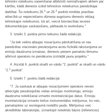
tehnisko noteikumu saņemšanai atbilstoši normatīvajiem aktiem par
kārtību, kādā dienests izdod tehniskos noteikumus paredzētajai
1
2
darbībai. Šo noteikumu 26.
un 26.
punktā minētās prasības
attiecībā uz nepieciešamo dūmeņa augstumu dienests iekļauj
tehniskajos noteikumos, kā arī, veicot būvniecības ieceres
dokumentācijas saskaņošanu, pārbauda to ievērošanu."
3. Izteikt 3. punkta pirmo teikumu šādā redakcijā:
"Ja tiek veikta atļaujas nosacījumu pārskatīšana un nav
paredzētas stacionāro piesārņojuma avotu fizikālā raksturojuma un
emisiju daudzuma izmaiņas, dienests pieņem pamatotu lēmumu
atbrīvot operatoru no pienākuma izstrādāt jaunu projektu."
4. Aizstāt 6. punktā skaitli un vārdu "2. punktā" ar skaitli un vārdu
1
"2.
punktā".
5. Izteikt 7. punktu šādā redakcijā:
"7. Ja saskaņā ar atļaujas nosacījumiem operators neveic
attiecīgās piesārņojošās vielas emisijas monitoringu, emisiju
daudzuma noteikšanai izmanto inventarizācijas datus. Emisiju
inventarizācijai izmanto tiešos instrumentālos mērījumus, ko veic,
pamatojoties uz iesniegumā norādīto jaudu. Mērījumus veic
akreditētās laboratorijās, izmantojot noteiktās bāzes (references)