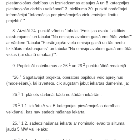
piesārņojošas darbības un izsniedzamas atļaujas A un B kategorijas
piesārņojošo darbību veikšanai" 3. pielikuma 30. punktā norādītajai
informācijai "Informācija par piesārņojošo vielu emisijas limitu
projektu"."
8. Aizstāt 24. punktā vārdus "tabulai "Emisijas avotu fizikālais
raksturojums" un tabulai "No emisijas avotiem gaisā emitētās vielas""
ar vārdiem "tabulai "Piesārņojošo vielu emisija gaisā un tās avotu
fizikālais raksturojums" un tabulai "No emisiju avotiem gaisā emitētās
vielas (tai skaitā smakas)"".
1
2
9. Papildināt noteikumus ar 26.
un 26.
punktu šādā redakcijā:
1
"26.
Sagatavojot projektu, operators papildus veic aprēķinus
(modelēšanu), lai izvērtētu, cik augstam jābūt iekārtas dūmenim, ja:
1
26.
1. plānots darbināt kādu no šādām iekārtām:
1
26.
1.1. iekārtu A vai B kategorijas piesārņojošas darbības
veikšanai, kas nav sadedzināšanas iekārta;
1
26.
1.2. sadedzināšanas iekārtu ar nominālo ievadīto siltuma
jaudu 5 MW vai lielāku;
1