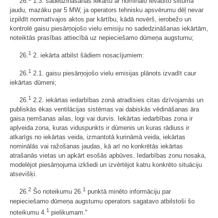
26.
1.3. sadedzināšanas iekārtu ar nominālo ievadīto siltuma
jaudu, mazāku par 5 MW, ja operators tehnisku apsvērumu dēļ nevar
izpildīt normatīvajos aktos par kārtību, kādā novērš, ierobežo un
kontrolē gaisu piesārņojošo vielu emisiju no sadedzināšanas iekārtām,
noteiktās prasības attiecībā uz nepieciešamo dūmeņa augstumu;
1
26.
2. iekārta atbilst šādiem nosacījumiem:
1
26.
2.1. gaisu piesārņojošo vielu emisijas plānots izvadīt caur
iekārtas dūmeni;
1
26.
2.2. iekārtas iedarbības zonā atradīsies citas dzīvojamās un
publiskās ēkas ventilācijas sistēmas vai dabiskās vēdināšanas āra
gaisa ņemšanas ailas, logi vai durvis. Iekārtas iedarbības zona ir
apļveida zona, kuras viduspunkts ir dūmenis un kuras rādiuss ir
atkarīgs no iekārtas veida, izmantotā kurināmā veida, iekārtas
nominālās vai ražošanas jaudas, kā arī no konkrētās iekārtas
atrašanās vietas un apkārt esošās apbūves. Iedarbības zonu nosaka,
modelējot piesārņojuma izkliedi un izvērtējot katru konkrēto situāciju
atsevišķi.
2
1
26.
Šo noteikumu 26.
punktā minēto informāciju par
nepieciešamo dūmeņa augstumu operators sagatavo atbilstoši šo
1
noteikumu 4.
pielikumam."