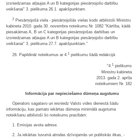
izsniedzamas atļaujas A un B kategorijas piesārņojošo darbību
veikšanai" 3. pielikuma 26.1. apakšpunktam.
2
Piesārņojošā viela - piesārņojošās vielas kods atbilstoši Ministru
kabineta 2010. gada 30. novembra noteikumu Nr. 1082 "Kārtība, kādā
piesakāmas A, B un C kategorijas piesārņojošas darbības un
izsniedzamas atļaujas A un B kategorijas piesārņojošo darbību
veikšanai" 3. pielikuma 27.7. apakšpunktam."
1
26. Papildināt noteikumus ar 4.
pielikumu šādā redakcijā:
1
"4.
pielikums
Ministru kabineta
2013. gada 2. aprīļa
noteikumiem Nr. 182
Informācija par nepieciešamo dūmeņa augstumu
Operators sagatavo un iesniedz Valsts vides dienestā šādu
informāciju, kas pamato iekārtas dūmeņa minimālā augstuma
noteikšanu atbilstoši šo noteikumu prasībām:
1. Emisijas avota adrese.
2. Ja iekārtas tuvumā atrodas dzīvojamās un publiskās ēkas, -