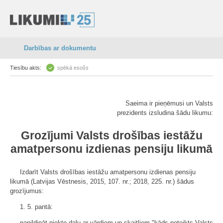
Darbības ar dokumentu
Tiesību akts:
spēkā esošs
Saeima ir pieņēmusi un Valsts
prezidents izsludina šādu likumu:
Grozījumi Valsts drošības iestāžu
amatpersonu izdienas pensiju likumā
Izdarīt Valsts drošības iestāžu amatpersonu izdienas pensiju
likumā (Latvijas Vēstnesis, 2015, 107. nr.; 2018, 225. nr.) šādus
grozījumus:
1. 5. pantā:
papildināt piekto daļu ar vārdiem un skaitļiem "kāds noteikts Valsts