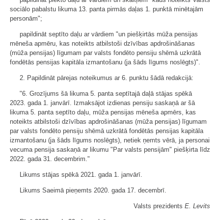
sociālo pabalstu likuma 13. panta pirmās daļas 1. punktā minētajām
personām";
papildināt septīto daļu ar vārdiem "un piešķirtās mūža pensijas
mēneša apmēru, kas noteikts atbilstoši dzīvības apdrošināšanas
(mūža pensijas) līgumam par valsts fondēto pensiju shēmā uzkrātā
fondētās pensijas kapitāla izmantošanu (ja šāds līgums noslēgts)".
2. Papildināt pārejas noteikumus ar 6. punktu šādā redakcijā:
"6. Grozījums šā likuma 5. panta septītajā daļā stājas spēkā
2023. gada 1. janvārī. Izmaksājot izdienas pensiju saskaņā ar šā
likuma 5. panta septīto daļu, mūža pensijas mēneša apmērs, kas
noteikts atbilstoši dzīvības apdrošināšanas (mūža pensijas) līgumam
par valsts fondēto pensiju shēmā uzkrātā fondētās pensijas kapitāla
izmantošanu (ja šāds līgums noslēgts), netiek ņemts vērā, ja personai
vecuma pensija saskaņā ar likumu "Par valsts pensijām" piešķirta līdz
2022. gada 31. decembrim."
Likums stājas spēkā 2021. gada 1. janvārī.
Likums Saeimā pieņemts 2020. gada 17. decembrī.
Valsts prezidents
E. Levits