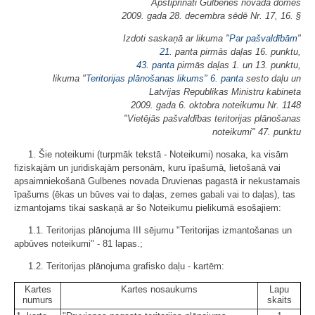
Apstiprināti Gulbenes novada domes
2009. gada 28. decembra sēdē Nr. 17, 16. §
Izdoti saskaņā ar likuma "
Par pašvaldībām
"
21.
panta pirmās daļas 16. punktu,
43. panta
pirmās daļas 1. un 13. punktu,
likuma "
Teritorijas plānošanas likums
"
6. panta
sesto daļu un
Latvijas Republikas Ministru kabineta
2009. gada 6. oktobra noteikumu Nr. 1148
"Vietējās pašvaldības teritorijas plānošanas
noteikumi" 47. punktu
1. Šie noteikumi (turpmāk tekstā - Noteikumi) nosaka, ka visām
fiziskajām un juridiskajām personām, kuru īpašumā, lietošanā vai
apsaimniekošanā Gulbenes novada Druvienas pagastā ir nekustamais
īpašums (ēkas un būves vai to daļas, zemes gabali vai to daļas), tas
izmantojams tikai saskaņā ar šo Noteikumu pielikumā esošajiem:
1.1. Teritorijas plānojuma III sējumu "Teritorijas izmantošanas un
apbūves noteikumi" - 81 lapas.;
1.2. Teritorijas plānojuma grafisko daļu - kartēm:
Kartes
Kartes nosaukums
Lapu
numurs
skaits