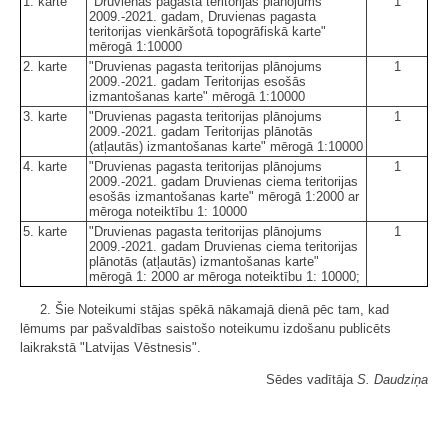
1. karte
"Druvienas pagasta teritorijas plānojums
1
2009.-2021. gadam, Druvienas pagasta
teritorijas vienkāršotā topogrāfiskā karte"
mērogā 1:10000
2. karte
"Druvienas pagasta teritorijas plānojums
1
2009.-2021. gadam Teritorijas esošās
izmantošanas karte" mērogā 1:10000
3. karte
"Druvienas pagasta teritorijas plānojums
1
2009.-2021. gadam Teritorijas plānotās
(atļautās) izmantošanas karte" mērogā 1:10000
4. karte
"Druvienas pagasta teritorijas plānojums
1
2009.-2021. gadam Druvienas ciema teritorijas
esošās izmantošanas karte" mērogā 1:2000 ar
mēroga noteiktību 1: 10000
5. karte
"Druvienas pagasta teritorijas plānojums
1
2009.-2021. gadam Druvienas ciema teritorijas
plānotās (atļautās) izmantošanas karte"
mērogā 1: 2000 ar mēroga noteiktību 1: 10000;
2. Šie Noteikumi stājas spēkā nākamajā dienā pēc tam, kad
lēmums par pašvaldības saistošo noteikumu izdošanu publicēts
laikrakstā "Latvijas Vēstnesis".
Sēdes vadītāja
S. Daudziņa