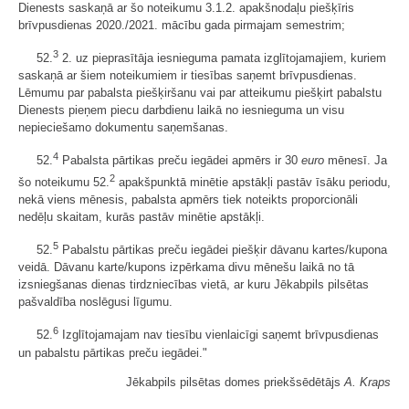
Dienests saskaņā ar šo noteikumu 3.1.2. apakšnodaļu piešķīris
brīvpusdienas 2020./2021. mācību gada pirmajam semestrim;
3
52.
2. uz pieprasītāja iesnieguma pamata izglītojamajiem, kuriem
saskaņā ar šiem noteikumiem ir tiesības saņemt brīvpusdienas.
Lēmumu par pabalsta piešķiršanu vai par atteikumu piešķirt pabalstu
Dienests pieņem piecu darbdienu laikā no iesnieguma un visu
nepieciešamo dokumentu saņemšanas.
4
52.
Pabalsta pārtikas preču iegādei apmērs ir 30
euro
mēnesī. Ja
2
šo noteikumu 52.
apakšpunktā minētie apstākļi pastāv īsāku periodu,
nekā viens mēnesis, pabalsta apmērs tiek noteikts proporcionāli
nedēļu skaitam, kurās pastāv minētie apstākļi.
5
52.
Pabalstu pārtikas preču iegādei piešķir dāvanu kartes/kupona
veidā. Dāvanu karte/kupons izpērkama divu mēnešu laikā no tā
izsniegšanas dienas tirdzniecības vietā, ar kuru Jēkabpils pilsētas
pašvaldība noslēgusi līgumu.
6
52.
Izglītojamajam nav tiesību vienlaicīgi saņemt brīvpusdienas
un pabalstu pārtikas preču iegādei."
Jēkabpils pilsētas domes priekšsēdētājs
A. Kraps