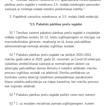
"4.
Tiesības saņemt noteikumu 3.5. apakšpunktā minēto pabalstu
pārtikas preču iegādei ir noteikumu 3.5. nodaļā noteiktajām personām
saskaņā ar minētajā nodaļā noteikto piešķiršanas kārtību."
3. Papildināt saistošos noteikumus ar 3.5. nodaļu šādā redakcijā:
"
3.5. Pabalsts pārtikas preču iegādei
1
52.
Tiesības saņemt pabalstu pārtikas preču iegādei ir vispārējās
vidējās izglītības iestāžu 10.-12. klašu izglītojamajiem no trūcīgas vai
maznodrošinātas ģimenes, neatkarīgi no tā, kuras pašvaldības
administratīvajā teritorijā atrodas izglītības iestāde.
2
52.
Pabalstu pārtikas preču iegādei var piešķirt 2020./2021.
mācību gadā sākot ar 2020. gada 16. novembri, ja Covid-19 infekcijas
izplatības ierobežošanai saskaņā ar normatīvajiem aktiem vai
attiecīgās pašvaldības domes lēmumu ir noteikts attālināts mācību
process izglītības iestādē vai atbilstoši Slimību profilakses un
kontroles centra attiecīgi noteiktiem pretepidēmijas pasākumiem
klasei noteikta pašizolācija vai mājas karantīna, bet mācību process
tiek turpināts attālināti.
3
52.
Pabalstu pārtikas preču iegādei piešķir vienu reizi mēnesī:
3
52.
1. uz iestādes iniciatīvas pamata izglītojamajiem, kuriem