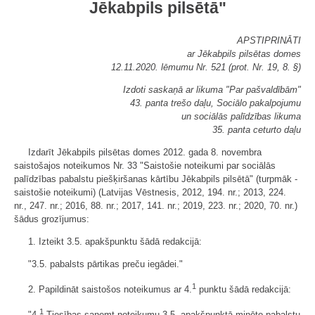
Jēkabpils pilsētā"
APSTIPRINĀTI
ar Jēkabpils pilsētas domes
12.11.2020. lēmumu Nr. 521 (prot. Nr. 19, 8. §)
Izdoti saskaņā ar likuma "Par pašvaldībām"
43. panta trešo daļu, Sociālo pakalpojumu
un sociālās palīdzības likuma
35. panta ceturto daļu
Izdarīt Jēkabpils pilsētas domes 2012. gada 8. novembra
saistošajos noteikumos Nr. 33 "Saistošie noteikumi par sociālās
palīdzības pabalstu piešķiršanas kārtību Jēkabpils pilsētā" (turpmāk -
saistošie noteikumi) (Latvijas Vēstnesis, 2012, 194. nr.; 2013, 224.
nr., 247. nr.; 2016, 88. nr.; 2017, 141. nr.; 2019, 223. nr.; 2020, 70. nr.)
šādus grozījumus:
1. Izteikt 3.5. apakšpunktu šādā redakcijā:
"3.5. pabalsts pārtikas preču iegādei."
1
2. Papildināt saistošos noteikumus ar 4.
punktu šādā redakcijā:
1