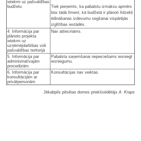
ietekmi uz pašvaldības
budžetu
Tiek pieņemts, ka pabalstu izmaksu apmērs
būs tādā līmenī, kā budžetā ir plānoti līdzekļi
ēdināšanas izdevumu segšanai vispārējās
izglītības iestādēs.
4. Informācija par
Nav attiecināms.
plānoto projekta
ietekmi uz
uzņēmējdarbības vidi
pašvaldības teritorijā
5. Informācija par
Pabalsta saņemšanai nepieciešams iesniegt
administratīvajām
iesniegumu.
procedūrām
6. Informācija par
Konsultācijas nav veiktas.
konsultācijām ar
privātpersonām
Jēkabpils pilsētas domes priekšsēdētājs
A. Kraps