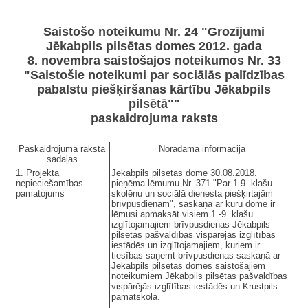
Saistošo noteikumu Nr. 24 "Grozījumi
Jēkabpils pilsētas domes 2012. gada
8. novembra saistošajos noteikumos Nr. 33
"Saistošie noteikumi par sociālās palīdzības
pabalstu piešķiršanas kārtību Jēkabpils
pilsētā""
paskaidrojuma raksts
Paskaidrojuma raksta
Norādāmā informācija
sadaļas
1. Projekta
Jēkabpils pilsētas dome 30.08.2018.
nepieciešamības
pieņēma lēmumu Nr. 371 "Par 1-9. klašu
pamatojums
skolēnu un sociālā dienesta piešķirtajām
brīvpusdienām", saskaņā ar kuru dome ir
lēmusi apmaksāt visiem 1.-9. klašu
izglītojamajiem brīvpusdienas Jēkabpils
pilsētas pašvaldības vispārējās izglītības
iestādēs un izglītojamajiem, kuriem ir
tiesības saņemt brīvpusdienas saskaņā ar
Jēkabpils pilsētas domes saistošajiem
noteikumiem Jēkabpils pilsētas pašvaldības
vispārējās izglītības iestādēs un Krustpils
pamatskolā.