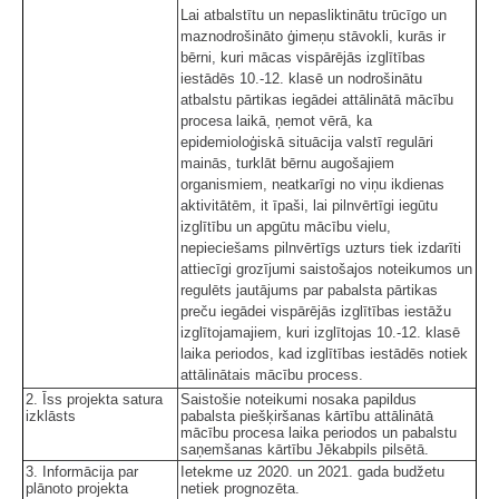
Lai atbalstītu un nepasliktinātu trūcīgo un
maznodrošināto ģimeņu stāvokli, kurās ir
bērni, kuri mācas vispārējās izglītības
iestādēs 10.-12. klasē un nodrošinātu
atbalstu pārtikas iegādei attālinātā mācību
procesa laikā, ņemot vērā, ka
epidemioloģiskā situācija valstī regulāri
mainās, turklāt bērnu augošajiem
organismiem, neatkarīgi no viņu ikdienas
aktivitātēm, it īpaši, lai pilnvērtīgi iegūtu
izglītību un apgūtu mācību vielu,
nepieciešams pilnvērtīgs uzturs tiek izdarīti
attiecīgi grozījumi saistošajos noteikumos un
regulēts jautājums par pabalsta pārtikas
preču iegādei vispārējās izglītības iestāžu
izglītojamajiem, kuri izglītojas 10.-12. klasē
laika periodos, kad izglītības iestādēs notiek
attālinātais mācību process.
2. Īss projekta satura
Saistošie noteikumi nosaka papildus
izklāsts
pabalsta piešķiršanas kārtību attālinātā
mācību procesa laika periodos un pabalstu
saņemšanas kārtību Jēkabpils pilsētā.
3. Informācija par
Ietekme uz 2020. un 2021. gada budžetu
plānoto projekta
netiek prognozēta.