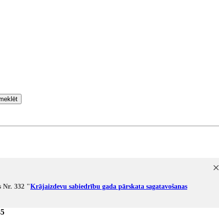
meklēt
 Nr. 332 "
Krājaizdevu sabiedrību gada pārskata sagatavošanas
45