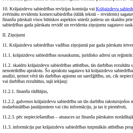
10. Krājaizdevu sabiedrības revīzijas komisija vai
Krājaizdevu sabied
zvērinātu revidentu komercsabiedrība (tālāk tekstā – revidents) sagata
finanšu pārskati visos būtiskos aspektos sniedz patiesu un skaidru prie
sabiedrības gada pārskatu revidē un revidenta ziņojumu sagatavo sas
II. Ziņojumi
11. Krājaizdevu sabiedrības vadības ziņojumā par gada pārskatu ietver
11.1. krājaizdevu sabiedrības nosaukumu, juridisko adresi un reģistr
11.2. skaidru krājaizdevu sabiedrības attīstības, tās darbības rezultātu 
nenoteiktību aprakstu. Šo aprakstu sagatavo kā krājaizdevu sabiedrības 
analīzi, ņemot vērā tās darbības apjomu un sarežģītību, un, cik nepiecie
vai darbības rezultātus, tajā iekļauj:
11.2.1. finanšu rādītājus,
11.2.2. galvenos krājaizdevu sabiedrību un tās darbību raksturojošos n
nodarbinātības jautājumiem vai citu informāciju, ja tas ir piemēroti,
11.2.3. pēc nepieciešamības – atsauces uz finanšu pārskatos norādīt
11.3. informāciju par krājaizdevu sabiedrības turpmākās attīstības pro