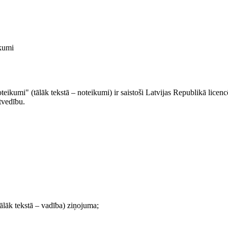
ikumi
eikumi" (tālāk tekstā – noteikumi) ir saistoši Latvijas Republikā licen
tvedību.
tālāk tekstā – vadība) ziņojuma;