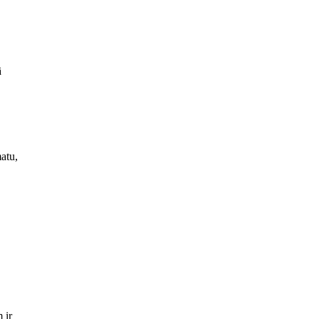
ā
atu,
 ir