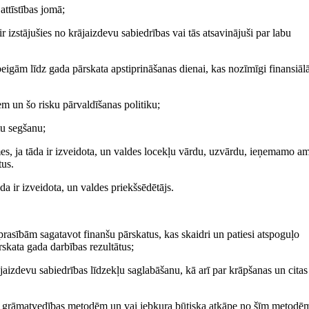
ttīstības jomā;
r izstājušies no krājaizdevu sabiedrības vai tās atsavinājuši par labu
igām līdz gada pārskata apstiprināšanas dienai, kas nozīmīgi finansiāl
em un šo risku pārvaldīšanas politiku;
mu segšanu;
mes, ja tāda ir izveidota, un valdes locekļu vārdu, uzvārdu, ieņemamo am
tus.
a ir izveidota, un valdes priekšsēdētājs.
rasībām sagatavot finanšu pārskatus, kas skaidri un patiesi atspoguļo
rskata gada darbības rezultātus;
jaizdevu sabiedrības līdzekļu saglabāšanu, kā arī par krāpšanas un citas
jām grāmatvedības metodēm un vai jebkura būtiska atkāpe no šīm metodēm