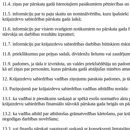
11.4. ziņas par pārskata gadā īstenotajiem pasākumiem pētniecības un a
11.5. informāciju par to paju skaitu un nominālvērtību, kuru īpašnieki i
krājaizdevu sabiedrībai pārskata gada laikā;
11.6. informāciju par visiem svarīgiem notikumiem no pārskata gada be
stāvokļa un darbības rezultātu izpratnei;
11.7. informāciju par krājaizdevu sabiedrības darbības būtiskiem riski
11.8. priekšlikumus par peļņas sadali, dividenžu lielumu vai zaudēju
11.9. padomes, ja tāda ir izveidota, un valdes priekšsēdētāja un pado
kā arī ziņas par personām, kuras pārskata gadā atstājušas minētos ama
12. Krājaizdevu sabiedrības vadības ziņojumu paraksta padomes, ja tād
13. Paziņojumā par krājaizdevu sabiedrības vadības atbildību norāda:
13.1. ka vadībai ir pienākums saskaņā ar spēkā esošo normatīvo aktu p
krājaizdevu sabiedrības finansiālo stāvokli pārskata gada beigās un pā
13.2. ka vadība atbild par atbilstošas grāmatvedības kārtošanu, par krā
negodīgas darbības novēršanu;
13.3. vai finanšu pārskati sagatavoti saskaņā ar konsekventi lietota