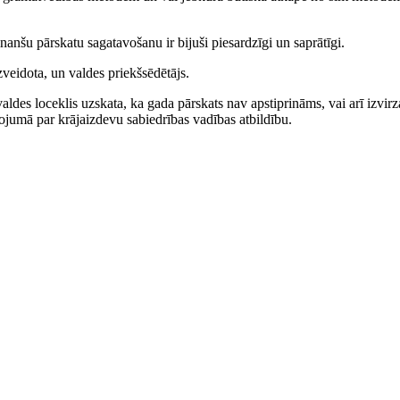
anšu pārskatu sagatavošanu ir bijuši piesardzīgi un saprātīgi.
veidota, un valdes priekšsēdētājs.
valdes loceklis uzskata, ka gada pārskats nav apstiprināms, vai arī izvirz
ņojumā par krājaizdevu sabiedrības vadības atbildību.