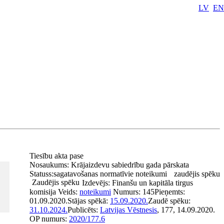
LV
EN
Tiesību akta pase
Nosaukums:
Krājaizdevu sabiedrību gada pārskata
Statuss:
sagatavošanas normatīvie noteikumi
zaudējis spēku
Zaudējis spēku
Izdevējs:
Finanšu un kapitāla tirgus
komisija
Veids:
noteikumi
Numurs:
145
Pieņemts:
01.09.2020.
Stājas spēkā:
15.09.2020.
Zaudē spēku:
31.10.2024.
Publicēts:
Latvijas Vēstnesis
, 177, 14.09.2020.
OP numurs:
2020/177.6