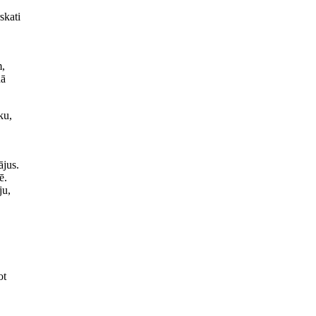
skati
m,
dā
ku,
ājus.
ē.
ju,
ot