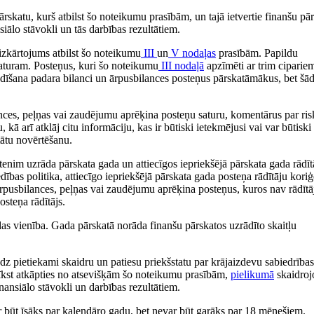
skatu, kurš atbilst šo noteikumu prasībām, un tajā ietvertie finanšu pār
siālo stāvokli un tās darbības rezultātiem.
izkārtojums atbilst šo noteikumu
III
un
V nodaļas
prasībām. Papildu
 saturam. Posteņus, kuri šo noteikumu
III nodaļā
apzīmēti ar trim ciparie
zrādīšana padara bilanci un ārpusbilances posteņus pārskatāmākus, bet šā
ances, peļņas vai zaudējumu aprēķina posteņu saturu, komentārus par ris
 kā arī atklāj citu informāciju, kas ir būtiski ietekmējusi vai var būtiski
tātu novērtēšanu.
enim uzrāda pārskata gada un attiecīgos iepriekšējā pārskata gada rādīt
ības politika, attiecīgo iepriekšējā pārskata gada posteņa rādītāju koriģ
ārpusbilances, peļņas vai zaudējumu aprēķina posteņus, kuros nav rādītā
posteņa rādītājs.
as vienība. Gada pārskatā norāda finanšu pārskatos uzrādīto skaitļu
dz pietiekami skaidru un patiesu priekšstatu par krājaizdevu sabiedrības
rīkst atkāpties no atsevišķām šo noteikumu prasībām,
pielikumā
skaidroj
nansiālo stāvokli un darbības rezultātiem.
ar būt īsāks par kalendāro gadu, bet nevar būt garāks par 18 mēnešiem.