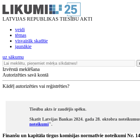
LATVIJAS REPUBLIKAS TIESĪBU AKTI
veidi
tēmas
visvairāk skatītie
jaunākie
uz sākumu
Izvērstā meklēšana
Autorizēties savā kontā
Kādēļ autorizēties vai reģistrēties?
Tiesību akts ir zaudējis spēku.
Skatīt Latvijas Bankas 2024. gada 28. oktobra noteikumus
noteikumi
".
Finanšu un kapitāla tirgus komisijas normatīvie noteikumi Nr. 1