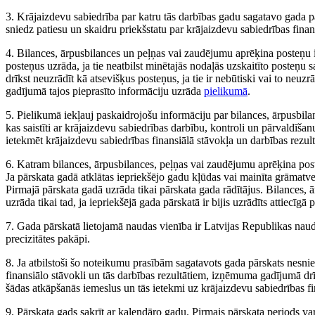
3. Krājaizdevu sabiedrība par katru tās darbības gadu sagatavo gada pār
sniedz patiesu un skaidru priekšstatu par krājaizdevu sabiedrības finan
4. Bilances, ārpusbilances un peļņas vai zaudējumu aprēķina posteņu 
posteņus uzrāda, ja tie neatbilst minētajās nodaļās uzskaitīto posteņu
drīkst neuzrādīt kā atsevišķus posteņus, ja tie ir nebūtiski vai to neu
gadījumā tajos pieprasīto informāciju uzrāda
pielikumā
.
5. Pielikumā iekļauj paskaidrojošu informāciju par bilances, ārpusbil
kas saistīti ar krājaizdevu sabiedrības darbību, kontroli un pārvaldīšanu,
ietekmēt krājaizdevu sabiedrības finansiālā stāvokļa un darbības rezul
6. Katram bilances, ārpusbilances, peļņas vai zaudējumu aprēķina post
Ja pārskata gadā atklātas iepriekšējo gadu kļūdas vai mainīta grāmatved
Pirmajā pārskata gadā uzrāda tikai pārskata gada rādītājus. Bilances, 
uzrāda tikai tad, ja iepriekšējā gada pārskatā ir bijis uzrādīts attiecīgā 
7. Gada pārskatā lietojamā naudas vienība ir Latvijas Republikas naud
precizitātes pakāpi.
8. Ja atbilstoši šo noteikumu prasībām sagatavots gada pārskats nesnie
finansiālo stāvokli un tās darbības rezultātiem, izņēmuma gadījumā d
šādas atkāpšanās iemeslus un tās ietekmi uz krājaizdevu sabiedrības fi
9. Pārskata gads sakrīt ar kalendāro gadu. Pirmais pārskata periods v