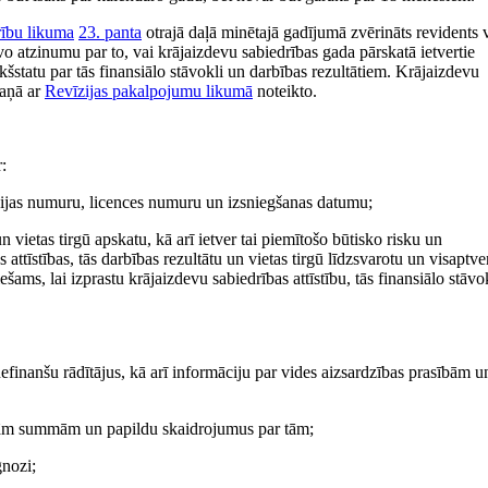
rību likuma
23. panta
otrajā daļā minētajā gadījumā zvērināts revidents 
vo atzinumu par to, vai krājaizdevu sabiedrības gada pārskatā ietvertie
kšstatu par tās finansiālo stāvokli un darbības rezultātiem. Krājaizdevu
kaņā ar
Revīzijas pakalpojumu likumā
noteikto.
:
ācijas numuru, licences numuru un izsniegšanas datumu;
un vietas tirgū apskatu, kā arī ietver tai piemītošo būtisko risku un
attīstības, tās darbības rezultātu un vietas tirgū līdzsvarotu un visaptv
šams, lai izprastu krājaizdevu sabiedrības attīstību, tās finansiālo stāvo
efinanšu rādītājus, kā arī informāciju par vides aizsardzības prasībām u
ajām summām un papildu skaidrojumus par tām;
gnozi;