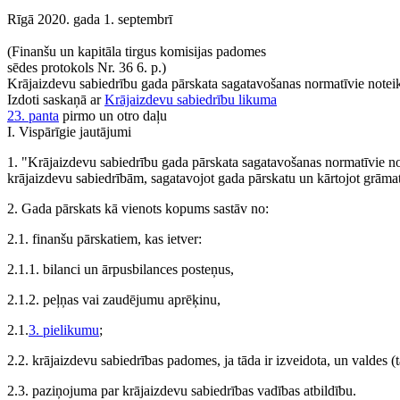
Rīgā 2020. gada 1. septembrī
(Finanšu un kapitāla tirgus komisijas padomes
sēdes protokols Nr. 36 6. p.)
Krājaizdevu sabiedrību gada pārskata sagatavošanas normatīvie note
Izdoti saskaņā ar
Krājaizdevu sabiedrību likuma
23. panta
pirmo un otro daļu
I. Vispārīgie jautājumi
1. "Krājaizdevu sabiedrību gada pārskata sagatavošanas normatīvie not
krājaizdevu sabiedrībām, sagatavojot gada pārskatu un kārtojot grāma
2. Gada pārskats kā vienots kopums sastāv no:
2.1. finanšu pārskatiem, kas ietver:
2.1.1. bilanci un ārpusbilances posteņus,
2.1.2. peļņas vai zaudējumu aprēķinu,
2.1.
3. pielikumu
;
2.2. krājaizdevu sabiedrības padomes, ja tāda ir izveidota, un valdes (
2.3. paziņojuma par krājaizdevu sabiedrības vadības atbildību.