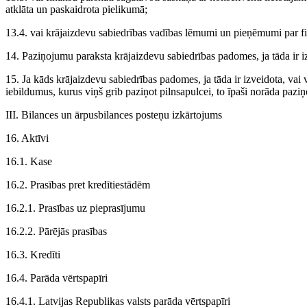
atklāta un paskaidrota pielikumā;
13.4. vai krājaizdevu sabiedrības vadības lēmumi un pieņēmumi par fin
14. Paziņojumu paraksta krājaizdevu sabiedrības padomes, ja tāda ir iz
15. Ja kāds krājaizdevu sabiedrības padomes, ja tāda ir izveidota, vai 
iebildumus, kurus viņš grib paziņot pilnsapulcei, to īpaši norāda pazi
III. Bilances un ārpusbilances posteņu izkārtojums
16. Aktīvi
16.1. Kase
16.2. Prasības pret kredītiestādēm
16.2.1. Prasības uz pieprasījumu
16.2.2. Pārējās prasības
16.3. Kredīti
16.4. Parāda vērtspapīri
16.4.1. Latvijas Republikas valsts parāda vērtspapīri