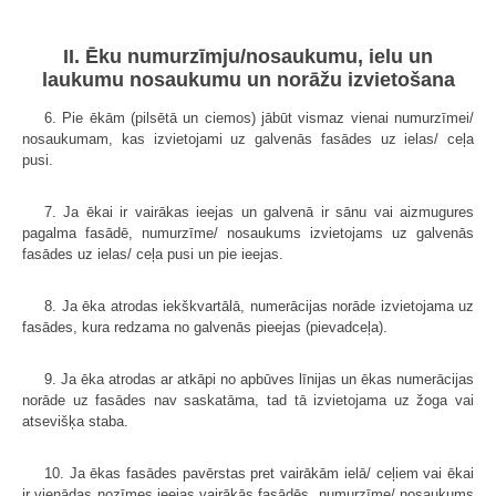
II. Ēku numurzīmju/nosaukumu, ielu un
laukumu nosaukumu un norāžu izvietošana
6. Pie ēkām (pilsētā un ciemos) jābūt vismaz vienai numurzīmei/
nosaukumam, kas izvietojami uz galvenās fasādes uz ielas/ ceļa
pusi.
7. Ja ēkai ir vairākas ieejas un galvenā ir sānu vai aizmugures
pagalma fasādē, numurzīme/ nosaukums izvietojams uz galvenās
fasādes uz ielas/ ceļa pusi un pie ieejas.
8. Ja ēka atrodas iekškvartālā, numerācijas norāde izvietojama uz
fasādes, kura redzama no galvenās pieejas (pievadceļa).
9. Ja ēka atrodas ar atkāpi no apbūves līnijas un ēkas numerācijas
norāde uz fasādes nav saskatāma, tad tā izvietojama uz žoga vai
atsevišķa staba.
10. Ja ēkas fasādes pavērstas pret vairākām ielā/ ceļiem vai ēkai
ir vienādas nozīmes ieejas vairākās fasādēs, numurzīme/ nosaukums