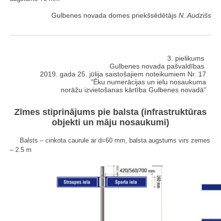
Gulbenes novada domes priekšsēdētājs
N. Audzišs
3. pielikums
Gulbenes novada pašvaldības
2019. gada 25. jūlija saistošajiem noteikumiem Nr. 17
"Ēku numerācijas un ielu nosaukuma
norāžu izvietošanas kārtība Gulbenes novadā"
Zīmes stiprinājums pie balsta (infrastruktūras
objekti un māju nosaukumi)
Balsts – cinkota caurule ar d=60 mm, balsta augstums virs zemes
– 2.5 m