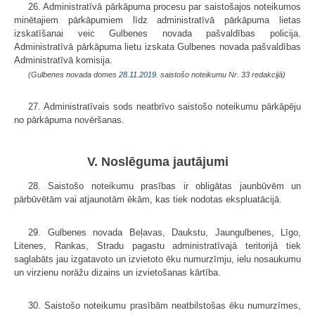
26. Administratīvā pārkāpuma procesu par saistošajos noteikumos
minētajiem pārkāpumiem līdz administratīvā pārkāpuma lietas
izskatīšanai veic Gulbenes novada pašvaldības policija.
Administratīvā pārkāpuma lietu izskata Gulbenes novada pašvaldības
Administratīvā komisija.
(Gulbenes novada domes
28.11.2019.
saistošo noteikumu Nr. 33 redakcijā)
27. Administratīvais sods neatbrīvo saistošo noteikumu pārkāpēju
no pārkāpuma novēršanas.
V. Noslēguma jautājumi
28. Saistošo noteikumu prasības ir obligātas jaunbūvēm un
pārbūvētām vai atjaunotām ēkām, kas tiek nodotas ekspluatācijā.
29. Gulbenes novada Beļavas, Daukstu, Jaungulbenes, Līgo,
Litenes, Rankas, Stradu pagastu administratīvajā teritorijā tiek
saglabāts jau izgatavoto un izvietoto ēku numurzīmju, ielu nosaukumu
un virzienu norāžu dizains un izvietošanas kārtība.
30. Saistošo noteikumu prasībām neatbilstošas ēku numurzīmes,