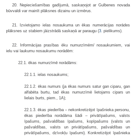
20. Nepieciešamības gadījumā, saskaņojot ar Gulbenes novada
būvvaldi var mainīt plāksnes dizainu un izmērus.
21. Izvietojamo ielas nosaukuma un ēkas numerācijas norādes
plāksnes uz stabiem jāizstrādā saskaņā ar paraugu (
3.
pielikums).
22. Informācijas prasības ēku numurzīmēm/ nosaukumiem, vai
ielu vai laukumu nosaukumu norādēm:
22.1. ēkas numurzīmē norādāms:
22.1.1. ielas nosaukums;
22.1.2. ēkas numurs (ja ēkas numurs satur gan ciparu, gan
alfabēta burtu, tad ēkas numurzīmē lietojams cipars un
lielais burts, piem., 1A);
22.1.3. ēkas piederība – nekonkretizējot īpašnieka personu,
ēkas piederība norādāma šādi – privātīpašums, valsts
īpašums, pašvaldības īpašums, kopīpašums (valsts un
pašvaldības, valsts un privātīpašums, pašvaldības un
privātīpašums, dzīvokļu īpašumi). Konkretizējot īpašnieka