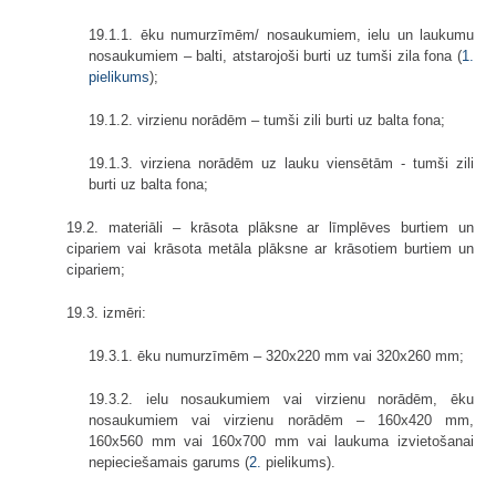
19.1.1. ēku numurzīmēm/ nosaukumiem, ielu un laukumu
nosaukumiem – balti, atstarojoši burti uz tumši zila fona (
1.
pielikums
);
19.1.2. virzienu norādēm – tumši zili burti uz balta fona;
19.1.3. virziena norādēm uz lauku viensētām - tumši zili
burti uz balta fona;
19.2. materiāli – krāsota plāksne ar līmplēves burtiem un
cipariem vai krāsota metāla plāksne ar krāsotiem burtiem un
cipariem;
19.3. izmēri:
19.3.1. ēku numurzīmēm – 320x220 mm vai 320x260 mm;
19.3.2. ielu nosaukumiem vai virzienu norādēm, ēku
nosaukumiem vai virzienu norādēm – 160x420 mm,
160x560 mm vai 160x700 mm vai laukuma izvietošanai
nepieciešamais garums (
2.
pielikums).