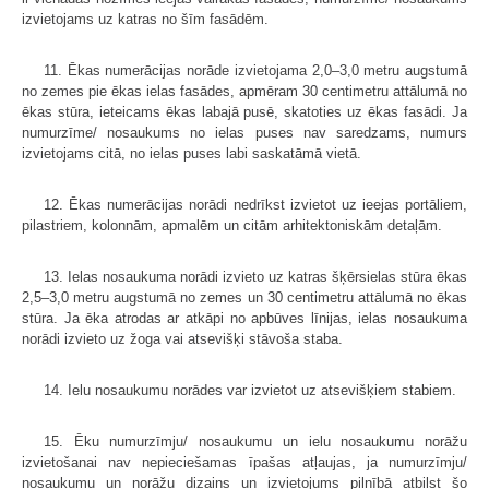
izvietojams uz katras no šīm fasādēm.
11. Ēkas numerācijas norāde izvietojama 2,0–3,0 metru augstumā
no zemes pie ēkas ielas fasādes, apmēram 30 centimetru attālumā no
ēkas stūra, ieteicams ēkas labajā pusē, skatoties uz ēkas fasādi. Ja
numurzīme/ nosaukums no ielas puses nav saredzams, numurs
izvietojams citā, no ielas puses labi saskatāmā vietā.
12. Ēkas numerācijas norādi nedrīkst izvietot uz ieejas portāliem,
pilastriem, kolonnām, apmalēm un citām arhitektoniskām detaļām.
13. Ielas nosaukuma norādi izvieto uz katras šķērsielas stūra ēkas
2,5–3,0 metru augstumā no zemes un 30 centimetru attālumā no ēkas
stūra. Ja ēka atrodas ar atkāpi no apbūves līnijas, ielas nosaukuma
norādi izvieto uz žoga vai atsevišķi stāvoša staba.
14. Ielu nosaukumu norādes var izvietot uz atsevišķiem stabiem.
15. Ēku numurzīmju/ nosaukumu un ielu nosaukumu norāžu
izvietošanai nav nepieciešamas īpašas atļaujas, ja numurzīmju/
nosaukumu un norāžu dizains un izvietojums pilnībā atbilst šo