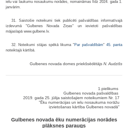
ielu vai laukumu nosaukumu norādes, nomaināmas līdz 2024. gada 1.
janvārim.
31. Saistošie noteikumi tiek publicēti pašvaldības informatīvajā
izdevumā "Gulbenes Novada Ziņas" un ievietoti pašvaldības
mājaslapā www.gulbene.lv.
32. Noteikumi stājas spēkā likuma "
Par pašvaldībām
"
45. panta
noteiktajā kārtībā.
Gulbenes novada domes priekšsēdētājs
N. Audzišs
1.pielikums
Gulbenes novada pašvaldības
2019. gada 25. jūlija saistošajiem noteikumiem Nr. 17
"Ēku numerācijas un ielu nosaukuma norāžu
izvietošanas kārtība Gulbenes novadā"
Gulbenes novada ēku numerācijas norādes
plāksnes paraugs