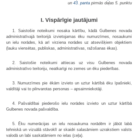
un
43. panta
pirmās daļas 5. punktu
I. Vispārīgie jautājumi
1. Saistošie noteikumi nosaka kārtību, kādā Gulbenes novada
administratīvajā teritorijā izvietojamas ēku numurzīmes, nosaukumi
un ielu norādes, kā arī virziena norādes uz atsevišķiem objektiem
(lauku viensētas, publiskas, administratīvas, ražošanas ēkas).
2. Saistošie noteikumi attiecas uz visu Gulbenes novada
administratīvo teritoriju, neatkarīgi no zemes un ēku piederības.
3. Numurzīmes pie ēkām izvieto un uztur kārtībā ēku īpašnieki,
valdītāji vai to pilnvarotas personas – apsaimniekotāji.
4. Pašvaldībai piederošo ielu norādes izvieto un uztur kārtībā
Gulbenes novada pašvaldība.
5. Ēku numerācijas un ielu nosaukuma norādēm ir jābūt labā
tehniskā un vizuālā stāvoklī ar skaidri salasāmiem uzrakstiem valsts
valodā un labi saskatāmiem no ielas (ceļa).