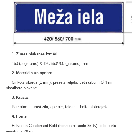
1. Zīmes plāksnes izmēri
160 (augstums) X 420/560/700 (garums) mm
2. Materiāls un apdare
Cinkots skārds (1 mm), presēts reljefs, četri urbumi Ø 4 mm,
plastikāta plāksne
3. Krāsas
Pamatne – tumši zila, apmale, teksts – balta atstarojoša
4. Fonts
Helvetica Condensed Bold (horizontal scale 85 %), lielo burtu
augstums 70 mm