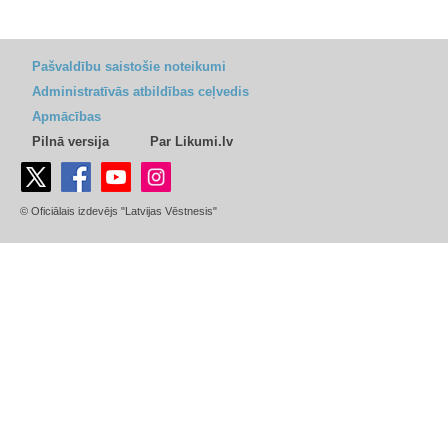
Pašvaldību saistošie noteikumi
Administratīvās atbildības ceļvedis
Apmācības
Pilnā versija
Par Likumi.lv
© Oficiālais izdevējs "Latvijas Vēstnesis"