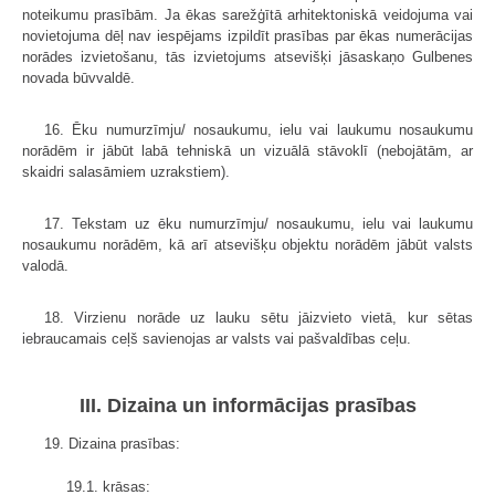
noteikumu prasībām. Ja ēkas sarežģītā arhitektoniskā veidojuma vai
novietojuma dēļ nav iespējams izpildīt prasības par ēkas numerācijas
norādes izvietošanu, tās izvietojums atsevišķi jāsaskaņo Gulbenes
novada būvvaldē.
16. Ēku numurzīmju/ nosaukumu, ielu vai laukumu nosaukumu
norādēm ir jābūt labā tehniskā un vizuālā stāvoklī (nebojātām, ar
skaidri salasāmiem uzrakstiem).
17. Tekstam uz ēku numurzīmju/ nosaukumu, ielu vai laukumu
nosaukumu norādēm, kā arī atsevišķu objektu norādēm jābūt valsts
valodā.
18. Virzienu norāde uz lauku sētu jāizvieto vietā, kur sētas
iebraucamais ceļš savienojas ar valsts vai pašvaldības ceļu.
III. Dizaina un informācijas prasības
19. Dizaina prasības:
19.1. krāsas: