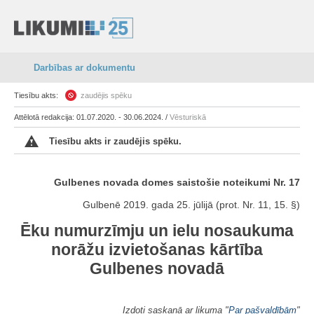
Darbības ar dokumentu
Tiesību akts:
zaudējis spēku
Attēlotā redakcija: 01.07.2020. - 30.06.2024. /
Vēsturiskā
Tiesību akts ir zaudējis spēku.
Gulbenes novada domes saistošie noteikumi Nr. 17
Gulbenē 2019. gada 25. jūlijā (prot. Nr. 11, 15. §)
Ēku numurzīmju un ielu nosaukuma
norāžu izvietošanas kārtība
Gulbenes novadā
Izdoti saskaņā ar likuma "
Par pašvaldībām
"