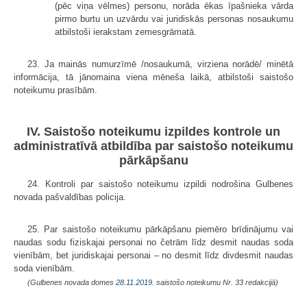
(pēc viņa vēlmes) personu, norāda ēkas īpašnieka vārda
pirmo burtu un uzvārdu vai juridiskās personas nosaukumu
atbilstoši ierakstam zemesgrāmatā.
23. Ja mainās numurzīmē /nosaukumā, virziena norādē/ minētā
informācija, tā jānomaina viena mēneša laikā, atbilstoši saistošo
noteikumu prasībām.
IV. Saistošo noteikumu izpildes kontrole un
administratīvā atbildība par saistošo noteikumu
pārkāpšanu
24. Kontroli par saistošo noteikumu izpildi nodrošina Gulbenes
novada pašvaldības policija.
25. Par saistošo noteikumu pārkāpšanu piemēro brīdinājumu vai
naudas sodu fiziskajai personai no četrām līdz desmit naudas soda
vienībām, bet juridiskajai personai – no desmit līdz divdesmit naudas
soda vienībām.
(Gulbenes novada domes
28.11.2019.
saistošo noteikumu Nr. 33 redakcijā)