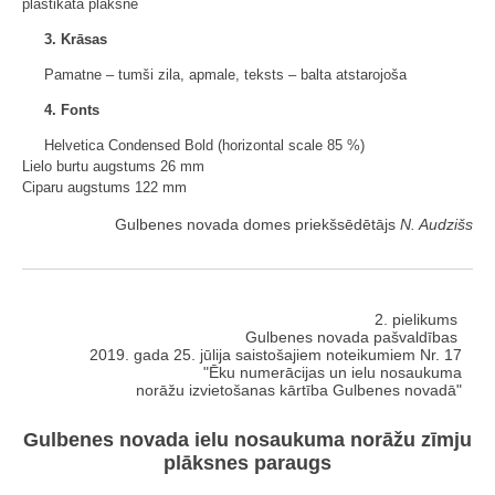
plastikāta plāksne
3. Krāsas
Pamatne – tumši zila, apmale, teksts – balta atstarojoša
4. Fonts
Helvetica Condensed Bold (horizontal scale 85 %)
Lielo burtu augstums 26 mm
Ciparu augstums 122 mm
Gulbenes novada domes priekšsēdētājs
N. Audzišs
2. pielikums
Gulbenes novada pašvaldības
2019. gada 25. jūlija saistošajiem noteikumiem Nr. 17
"Ēku numerācijas un ielu nosaukuma
norāžu izvietošanas kārtība Gulbenes novadā"
Gulbenes novada ielu nosaukuma norāžu zīmju
plāksnes paraugs