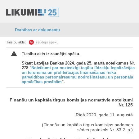
Darbības ar dokumentu
Tiesību akts:
zaudējis spēku
Tiesību akts ir zaudējis spēku.
Skatīt Latvijas Bankas 2024. gada 25. marta noteikumus Nr.
278 "
Noteikumi par noziedzīgi iegūtu līdzekļu legalizācijas
un terorisma un proliferācijas finansēšanas risku
pārvaldības personālresursu nodrošināšanu un personāla
apmācības prasībām
".
Finanšu un kapitāla tirgus komisijas normatīvie noteikumi
Nr. 125
Rīgā 2020. gada 11. augustā
(Finanšu un kapitāla tirgus komisijas padomes
sēdes protokols Nr. 33 2. p.)