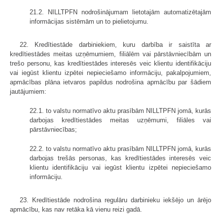
21.2. NILLTPFN nodrošinājumam lietotajām automatizētajām
informācijas sistēmām un to pielietojumu.
22. Kredītiestāde darbiniekiem, kuru darbība ir saistīta ar
kredītiestādes meitas uzņēmumiem, filiālēm vai pārstāvniecībām un
trešo personu, kas kredītiestādes interesēs veic klientu identifikāciju
vai iegūst klientu izpētei nepieciešamo informāciju, pakalpojumiem,
apmācības plāna ietvaros papildus nodrošina apmācību par šādiem
jautājumiem:
22.1. to valstu normatīvo aktu prasībām NILLTPFN jomā, kurās
darbojas kredītiestādes meitas uzņēmumi, filiāles vai
pārstāvniecības;
22.2. to valstu normatīvo aktu prasībām NILLTPFN jomā, kurās
darbojas trešās personas, kas kredītiestādes interesēs veic
klientu identifikāciju vai iegūst klientu izpētei nepieciešamo
informāciju.
23. Kredītiestāde nodrošina regulāru darbinieku iekšējo un ārējo
apmācību, kas nav retāka kā vienu reizi gadā.