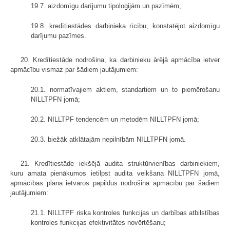
19.7. aizdomīgu darījumu tipoloģijām un pazīmēm;
19.8. kredītiestādes darbinieka rīcību, konstatējot aizdomīgu
darījumu pazīmes.
20. Kredītiestāde nodrošina, ka darbinieku ārējā apmācība ietver
apmācību vismaz par šādiem jautājumiem:
20.1. normatīvajiem aktiem, standartiem un to piemērošanu
NILLTPFN jomā;
20.2. NILLTPF tendencēm un metodēm NILLTPFN jomā;
20.3. biežāk atklātajām nepilnībām NILLTPFN jomā.
21. Kredītiestāde iekšējā audita struktūrvienības darbiniekiem,
kuru amata pienākumos ietilpst audita veikšana NILLTPFN jomā,
apmācības plāna ietvaros papildus nodrošina apmācību par šādiem
jautājumiem:
21.1. NILLTPF riska kontroles funkcijas un darbības atbilstības
kontroles funkcijas efektivitātes novērtēšanu;