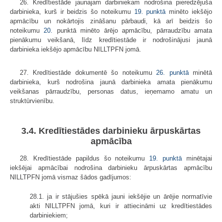
26. Kredītiestāde jaunajam darbiniekam nodrošina pieredzējuša
darbinieka, kurš ir beidzis šo noteikumu
19. punktā
minēto iekšējo
apmācību un nokārtojis zināšanu pārbaudi, kā arī beidzis šo
noteikumu
20.
punktā minēto ārējo apmācību, pārraudzību amata
pienākumu veikšanā, līdz kredītiestāde ir nodrošinājusi jaunā
darbinieka iekšējo apmācību NILLTPFN jomā.
27. Kredītiestāde dokumentē šo noteikumu
26. punktā
minētā
darbinieka, kurš nodrošina jaunā darbinieka amata pienākumu
veikšanas pārraudzību, personas datus, ieņemamo amatu un
struktūrvienību.
3.4. Kredītiestādes darbinieku ārpuskārtas
apmācība
28. Kredītiestāde papildus šo noteikumu
19. punktā
minētajai
iekšējai apmācībai nodrošina darbinieku ārpuskārtas apmācību
NILLTPFN jomā vismaz šādos gadījumos:
28.1. ja ir stājušies spēkā jauni iekšējie un ārējie normatīvie
akti NILLTPFN jomā, kuri ir attiecināmi uz kredītiestādes
darbiniekiem;