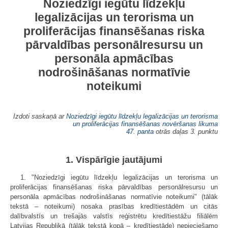
Noziedzīgi iegūtu līdzekļu
legalizācijas un terorisma un
proliferācijas finansēšanas riska
pārvaldības personālresursu un
personāla apmācības
nodrošināšanas normatīvie
noteikumi
Izdoti saskaņā ar
Noziedzīgi iegūtu līdzekļu legalizācijas un terorisma
un proliferācijas finansēšanas novēršanas likuma
47. panta
otrās daļas 3. punktu
1. Vispārīgie jautājumi
1. "Noziedzīgi iegūtu līdzekļu legalizācijas un terorisma un
proliferācijas finansēšanas riska pārvaldības personālresursu un
personāla apmācības nodrošināšanas normatīvie noteikumi" (tālāk
tekstā – noteikumi) nosaka prasības kredītiestādēm un citās
dalībvalstīs un trešajās valstīs reģistrētu kredītiestāžu filiālēm
Latvijas Republikā (tālāk tekstā kopā – kredītiestāde) nepieciešamo