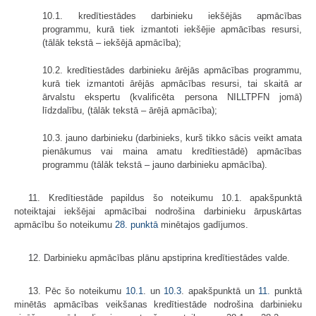
10.1. kredītiestādes darbinieku iekšējās apmācības
programmu, kurā tiek izmantoti iekšējie apmācības resursi,
(tālāk tekstā – iekšējā apmācība);
10.2. kredītiestādes darbinieku ārējās apmācības programmu,
kurā tiek izmantoti ārējās apmācības resursi, tai skaitā ar
ārvalstu ekspertu (kvalificēta persona NILLTPFN jomā)
līdzdalību, (tālāk tekstā – ārējā apmācība);
10.3. jauno darbinieku (darbinieks, kurš tikko sācis veikt amata
pienākumus vai maina amatu kredītiestādē) apmācības
programmu (tālāk tekstā – jauno darbinieku apmācība).
11. Kredītiestāde papildus šo noteikumu 10.1. apakšpunktā
noteiktajai iekšējai apmācībai nodrošina darbinieku ārpuskārtas
apmācību šo noteikumu
28. punktā
minētajos gadījumos.
12. Darbinieku apmācības plānu apstiprina kredītiestādes valde.
13. Pēc šo noteikumu
10.1
. un
10.3
. apakšpunktā un
11.
punktā
minētās apmācības veikšanas kredītiestāde nodrošina darbinieku