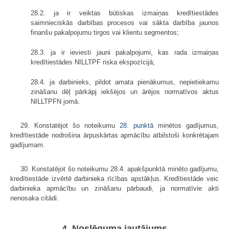
28.2. ja ir veiktas būtiskas izmaiņas kredītiestādes
saimnieciskās darbības procesos vai sākta darbība jaunos
finanšu pakalpojumu tirgos vai klientu segmentos;
28.3. ja ir ieviesti jauni pakalpojumi, kas rada izmaiņas
kredītiestādes NILLTPF riska ekspozīcijā;
28.4. ja darbinieks, pildot amata pienākumus, nepietiekamu
zināšanu dēļ pārkāpj iekšējos un ārējos normatīvos aktus
NILLTPFN jomā.
29. Konstatējot šo noteikumu
28. punktā
minētos gadījumus,
kredītiestāde nodrošina ārpuskārtas apmācību atbilstoši konkrētajam
gadījumam.
30. Konstatējot šo noteikumu 28.4. apakšpunktā minēto gadījumu,
kredītiestāde izvērtē darbinieka rīcības apstākļus. Kredītiestāde veic
darbinieka apmācību un zināšanu pārbaudi, ja normatīvie akti
nenosaka citādi.
4. Noslēguma jautājums