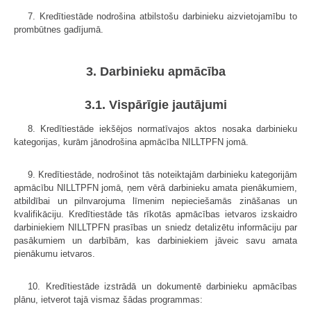
7. Kredītiestāde nodrošina atbilstošu darbinieku aizvietojamību to
prombūtnes gadījumā.
3. Darbinieku apmācība
3.1. Vispārīgie jautājumi
8. Kredītiestāde iekšējos normatīvajos aktos nosaka darbinieku
kategorijas, kurām jānodrošina apmācība NILLTPFN jomā.
9. Kredītiestāde, nodrošinot tās noteiktajām darbinieku kategorijām
apmācību NILLTPFN jomā, ņem vērā darbinieku amata pienākumiem,
atbildībai un pilnvarojuma līmenim nepieciešamās zināšanas un
kvalifikāciju. Kredītiestāde tās rīkotās apmācības ietvaros izskaidro
darbiniekiem NILLTPFN prasības un sniedz detalizētu informāciju par
pasākumiem un darbībām, kas darbiniekiem jāveic savu amata
pienākumu ietvaros.
10. Kredītiestāde izstrādā un dokumentē darbinieku apmācības
plānu, ietverot tajā vismaz šādas programmas: