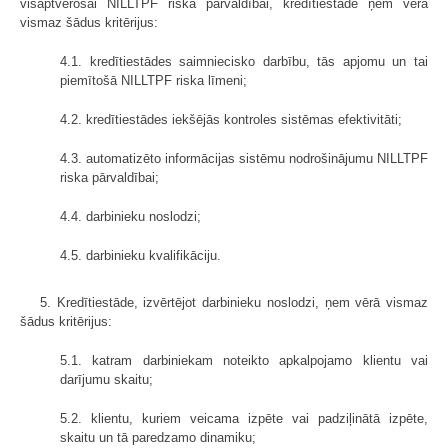
visaptverošai NILLTPF riska pārvaldībai, kredītiestāde ņem vērā
vismaz šādus kritērijus:
4.1. kredītiestādes saimniecisko darbību, tās apjomu un tai
piemītošā NILLTPF riska līmeni;
4.2. kredītiestādes iekšējās kontroles sistēmas efektivitāti;
4.3. automatizēto informācijas sistēmu nodrošinājumu NILLTPF
riska pārvaldībai;
4.4. darbinieku noslodzi;
4.5. darbinieku kvalifikāciju.
5. Kredītiestāde, izvērtējot darbinieku noslodzi, ņem vērā vismaz
šādus kritērijus:
5.1. katram darbiniekam noteikto apkalpojamo klientu vai
darījumu skaitu;
5.2. klientu, kuriem veicama izpēte vai padziļinātā izpēte,
skaitu un tā paredzamo dinamiku;