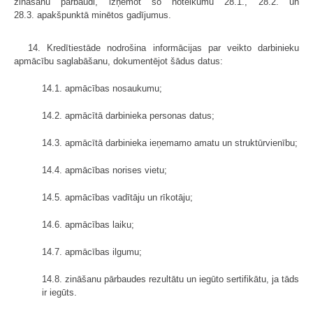
zināšanu pārbaudi, izņemot šo noteikumu 28.1., 28.2. un
28.3. apakšpunktā minētos gadījumus.
14. Kredītiestāde nodrošina informācijas par veikto darbinieku
apmācību saglabāšanu, dokumentējot šādus datus:
14.1. apmācības nosaukumu;
14.2. apmācītā darbinieka personas datus;
14.3. apmācītā darbinieka ieņemamo amatu un struktūrvienību;
14.4. apmācības norises vietu;
14.5. apmācības vadītāju un rīkotāju;
14.6. apmācības laiku;
14.7. apmācības ilgumu;
14.8. zināšanu pārbaudes rezultātu un iegūto sertifikātu, ja tāds
ir iegūts.