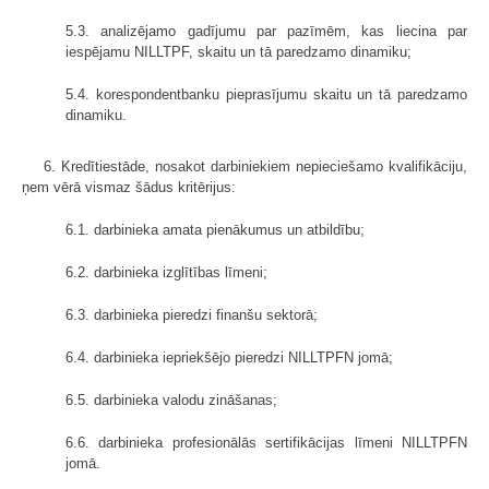
5.3. analizējamo gadījumu par pazīmēm, kas liecina par
iespējamu NILLTPF, skaitu un tā paredzamo dinamiku;
5.4. korespondentbanku pieprasījumu skaitu un tā paredzamo
dinamiku.
6. Kredītiestāde, nosakot darbiniekiem nepieciešamo kvalifikāciju,
ņem vērā vismaz šādus kritērijus:
6.1. darbinieka amata pienākumus un atbildību;
6.2. darbinieka izglītības līmeni;
6.3. darbinieka pieredzi finanšu sektorā;
6.4. darbinieka iepriekšējo pieredzi NILLTPFN jomā;
6.5. darbinieka valodu zināšanas;
6.6. darbinieka profesionālās sertifikācijas līmeni NILLTPFN
jomā.