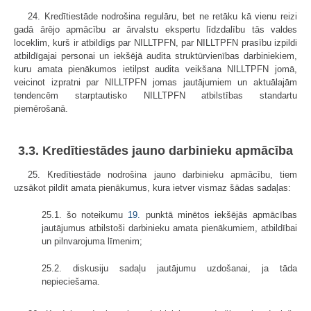
24. Kredītiestāde nodrošina regulāru, bet ne retāku kā vienu reizi
gadā ārējo apmācību ar ārvalstu ekspertu līdzdalību tās valdes
loceklim, kurš ir atbildīgs par NILLTPFN, par NILLTPFN prasību izpildi
atbildīgajai personai un iekšējā audita struktūrvienības darbiniekiem,
kuru amata pienākumos ietilpst audita veikšana NILLTPFN jomā,
veicinot izpratni par NILLTPFN jomas jautājumiem un aktuālajām
tendencēm starptautisko NILLTPFN atbilstības standartu
piemērošanā.
3.3. Kredītiestādes jauno darbinieku apmācība
25. Kredītiestāde nodrošina jauno darbinieku apmācību, tiem
uzsākot pildīt amata pienākumus, kura ietver vismaz šādas sadaļas:
25.1. šo noteikumu
19.
punktā minētos iekšējās apmācības
jautājumus atbilstoši darbinieku amata pienākumiem, atbildībai
un pilnvarojuma līmenim;
25.2. diskusiju sadaļu jautājumu uzdošanai, ja tāda
nepieciešama.