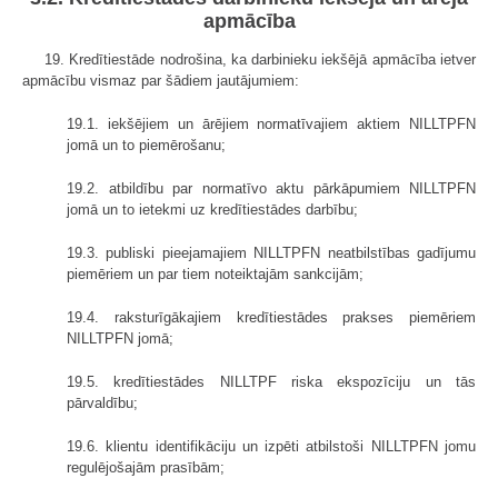
apmācība
19. Kredītiestāde nodrošina, ka darbinieku iekšējā apmācība ietver
apmācību vismaz par šādiem jautājumiem:
19.1. iekšējiem un ārējiem normatīvajiem aktiem NILLTPFN
jomā un to piemērošanu;
19.2. atbildību par normatīvo aktu pārkāpumiem NILLTPFN
jomā un to ietekmi uz kredītiestādes darbību;
19.3. publiski pieejamajiem NILLTPFN neatbilstības gadījumu
piemēriem un par tiem noteiktajām sankcijām;
19.4. raksturīgākajiem kredītiestādes prakses piemēriem
NILLTPFN jomā;
19.5. kredītiestādes NILLTPF riska ekspozīciju un tās
pārvaldību;
19.6. klientu identifikāciju un izpēti atbilstoši NILLTPFN jomu
regulējošajām prasībām;