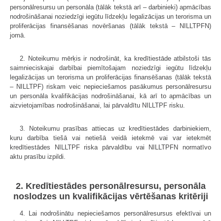
personālresursu un personāla (tālāk tekstā arī – darbinieki) apmācības
nodrošināšanai noziedzīgi iegūtu līdzekļu legalizācijas un terorisma un
proliferācijas finansēšanas novēršanas (tālāk tekstā – NILLTPFN)
jomā.
2. Noteikumu mērķis ir nodrošināt, ka kredītiestāde atbilstoši tās
saimnieciskajai darbībai piemītošajam noziedzīgi iegūtu līdzekļu
legalizācijas un terorisma un proliferācijas finansēšanas (tālāk tekstā
– NILLTPF) riskam veic nepieciešamos pasākumus personālresursu
un personāla kvalifikācijas nodrošināšanai, kā arī to apmācības un
aizvietojamības nodrošināšanai, lai pārvaldītu NILLTPF risku.
3. Noteikumu prasības attiecas uz kredītiestādes darbiniekiem,
kuru darbība tiešā vai netiešā veidā ietekmē vai var ietekmēt
kredītiestādes NILLTPF riska pārvaldību vai NILLTPFN normatīvo
aktu prasību izpildi.
2. Kredītiestādes personālresursu, personāla
noslodzes un kvalifikācijas vērtēšanas kritēriji
4. Lai nodrošinātu nepieciešamos personālresursus efektīvai un