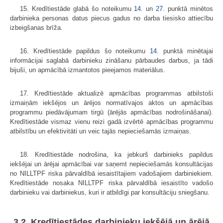
15. Kredītiestāde glabā šo noteikumu
14.
un
27.
punktā minētos
darbinieka personas datus piecus gadus no darba tiesisko attiecību
izbeigšanas brīža.
16. Kredītiestāde papildus šo noteikumu
14.
punktā minētajai
informācijai saglabā darbinieku zināšanu pārbaudes darbus, ja tādi
bijuši, un apmācībā izmantotos pieejamos materiālus.
17. Kredītiestāde aktualizē apmācības programmas atbilstoši
izmaiņām iekšējos un ārējos normatīvajos aktos un apmācības
programmu piedāvājumam tirgū (ārējās apmācības nodrošināšanai).
Kredītiestāde vismaz vienu reizi gadā izvērtē apmācības programmu
atbilstību un efektivitāti un veic tajās nepieciešamās izmaiņas.
18. Kredītiestāde nodrošina, ka jebkurš darbinieks papildus
iekšējai un ārējai apmācībai var saņemt nepieciešamās konsultācijas
no NILLTPF riska pārvaldībā iesaistītajiem vadošajiem darbiniekiem.
Kredītiestāde nosaka NILLTPF riska pārvaldībā iesaistīto vadošo
darbinieku vai darbiniekus, kuri ir atbildīgi par konsultāciju sniegšanu.
3.2. Kredītiestādes darbinieku iekšējā un ārējā