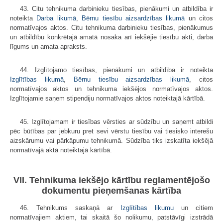
43. Citu tehnikuma darbinieku tiesības, pienākumi un atbildība ir
noteikta
Darba likumā
,
Bērnu tiesību aizsardzības likumā
un citos
normatīvajos aktos. Citu tehnikuma darbinieku tiesības, pienākumus
un atbildību konkrētajā amatā nosaka arī iekšējie tiesību akti, darba
līgums un amata apraksts.
44. Izglītojamo tiesības, pienākumi un atbildība ir noteikta
Izglītības likumā
,
Bērnu tiesību aizsardzības likumā
, citos
normatīvajos aktos un tehnikuma iekšējos normatīvajos aktos.
Izglītojamie saņem stipendiju normatīvajos aktos noteiktajā kārtībā.
45. Izglītojamam ir tiesības vērsties ar sūdzību un saņemt atbildi
pēc būtības par jebkuru pret sevi vērstu tiesību vai tiesisko interešu
aizskārumu vai pārkāpumu tehnikumā. Sūdzība tiks izskatīta iekšējā
normatīvajā aktā noteiktajā kārtībā.
VII. Tehnikuma iekšējo kārtību reglamentējošo
dokumentu pieņemšanas kārtība
46. Tehnikums saskaņā ar
Izglītības likumu
un citiem
normatīvajiem aktiem, tai skaitā šo nolikumu, patstāvīgi izstrādā