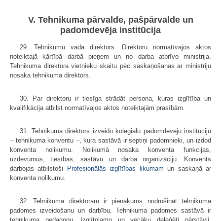
V. Tehnikuma pārvalde, pašpārvalde un
padomdevēja institūcija
29. Tehnikumu vada direktors. Direktoru normatīvajos aktos
noteiktajā kārtībā darbā pieņem un no darba atbrīvo ministrija.
Tehnikuma direktora vietnieku skaitu pēc saskaņošanas ar ministriju
nosaka tehnikuma direktors.
30. Par direktoru ir tiesīga strādāt persona, kuras izglītība un
kvalifikācija atbilst normatīvajos aktos noteiktajām prasībām.
31. Tehnikuma direktors izveido koleģiālu padomdevēju institūciju
– tehnikuma konventu –, kura sastāvā ir septiņi padomnieki, un izdod
konventa nolikumu. Nolikumā nosaka konventa funkcijas,
uzdevumus, tiesības, sastāvu un darba organizāciju. Konvents
darbojas atbilstoši
Profesionālās izglītības likumam
un saskaņā ar
konventa nolikumu.
32. Tehnikuma direktoram ir pienākums nodrošināt tehnikuma
padomes izveidošanu un darbību. Tehnikuma padomes sastāvā ir
tehnikuma pedagogu, izglītojamo un vecāku deleģēti pārstāvji.