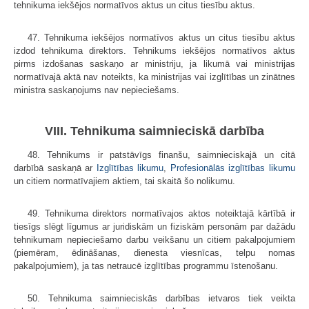
tehnikuma iekšējos normatīvos aktus un citus tiesību aktus.
47. Tehnikuma iekšējos normatīvos aktus un citus tiesību aktus
izdod tehnikuma direktors. Tehnikums iekšējos normatīvos aktus
pirms izdošanas saskaņo ar ministriju, ja likumā vai ministrijas
normatīvajā aktā nav noteikts, ka ministrijas vai izglītības un zinātnes
ministra saskaņojums nav nepieciešams.
VIII. Tehnikuma saimnieciskā darbība
48. Tehnikums ir patstāvīgs finanšu, saimnieciskajā un citā
darbībā saskaņā ar
Izglītības likumu
,
Profesionālās izglītības likumu
un citiem normatīvajiem aktiem, tai skaitā šo nolikumu.
49. Tehnikuma direktors normatīvajos aktos noteiktajā kārtībā ir
tiesīgs slēgt līgumus ar juridiskām un fiziskām personām par dažādu
tehnikumam nepieciešamo darbu veikšanu un citiem pakalpojumiem
(piemēram, ēdināšanas, dienesta viesnīcas, telpu nomas
pakalpojumiem), ja tas netraucē izglītības programmu īstenošanu.
50. Tehnikuma saimnieciskās darbības ietvaros tiek veikta