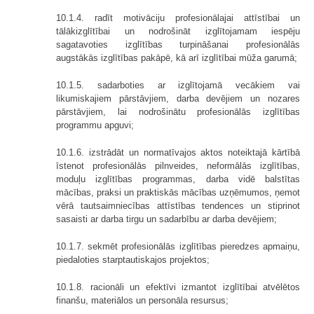
10.1.4. radīt motivāciju profesionālajai attīstībai un
tālākizglītībai un nodrošināt izglītojamam iespēju
sagatavoties izglītības turpināšanai profesionālās
augstākās izglītības pakāpē, kā arī izglītībai mūža garumā;
10.1.5. sadarboties ar izglītojamā vecākiem vai
likumiskajiem pārstāvjiem, darba devējiem un nozares
pārstāvjiem, lai nodrošinātu profesionālās izglītības
programmu apguvi;
10.1.6. izstrādāt un normatīvajos aktos noteiktajā kārtībā
īstenot profesionālās pilnveides, neformālās izglītības,
moduļu izglītības programmas, darba vidē balstītas
mācības, praksi un praktiskās mācības uzņēmumos, ņemot
vērā tautsaimniecības attīstības tendences un stiprinot
sasaisti ar darba tirgu un sadarbību ar darba devējiem;
10.1.7. sekmēt profesionālās izglītības pieredzes apmaiņu,
piedaloties starptautiskajos projektos;
10.1.8. racionāli un efektīvi izmantot izglītībai atvēlētos
finanšu, materiālos un personāla resursus;