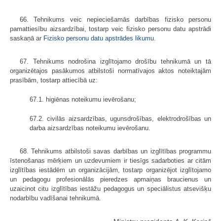
66. Tehnikums veic nepieciešamās darbības fizisko personu
pamattiesību aizsardzībai, tostarp veic fizisko personu datu apstrādi
saskaņā ar
Fizisko personu datu apstrādes likumu
.
67. Tehnikums nodrošina izglītojamo drošību tehnikumā un tā
organizētajos pasākumos atbilstoši normatīvajos aktos noteiktajām
prasībām, tostarp attiecībā uz:
67.1. higiēnas noteikumu ievērošanu;
67.2. civilās aizsardzības, ugunsdrošības, elektrodrošības un
darba aizsardzības noteikumu ievērošanu.
68. Tehnikums atbilstoši savas darbības un izglītības programmu
īstenošanas mērķiem un uzdevumiem ir tiesīgs sadarboties ar citām
izglītības iestādēm un organizācijām, tostarp organizējot izglītojamo
un pedagogu profesionālās pieredzes apmaiņas braucienus un
uzaicinot citu izglītības iestāžu pedagogus un speciālistus atsevišķu
nodarbību vadīšanai tehnikumā.