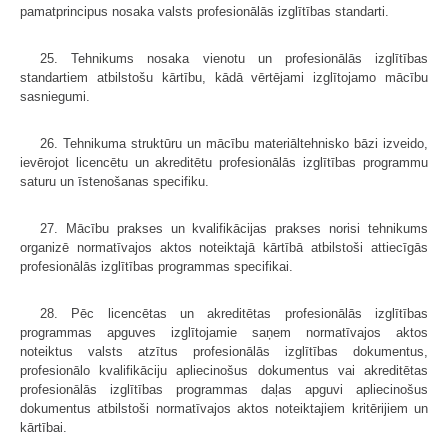
pamatprincipus nosaka valsts profesionālās izglītības standarti.
25. Tehnikums nosaka vienotu un profesionālās izglītības
standartiem atbilstošu kārtību, kādā vērtējami izglītojamo mācību
sasniegumi.
26. Tehnikuma struktūru un mācību materiāltehnisko bāzi izveido,
ievērojot licencētu un akreditētu profesionālās izglītības programmu
saturu un īstenošanas specifiku.
27. Mācību prakses un kvalifikācijas prakses norisi tehnikums
organizē normatīvajos aktos noteiktajā kārtībā atbilstoši attiecīgās
profesionālās izglītības programmas specifikai.
28. Pēc licencētas un akreditētas profesionālās izglītības
programmas apguves izglītojamie saņem normatīvajos aktos
noteiktus valsts atzītus profesionālās izglītības dokumentus,
profesionālo kvalifikāciju apliecinošus dokumentus vai akreditētas
profesionālās izglītības programmas daļas apguvi apliecinošus
dokumentus atbilstoši normatīvajos aktos noteiktajiem kritērijiem un
kārtībai.