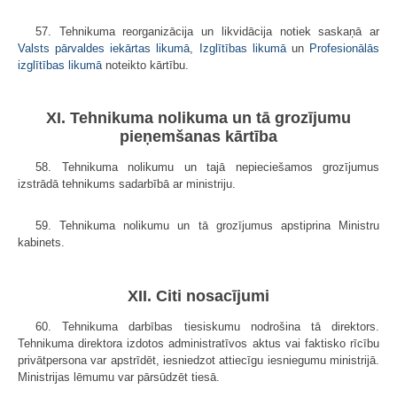
57. Tehnikuma reorganizācija un likvidācija notiek saskaņā ar
Valsts pārvaldes iekārtas likumā
,
Izglītības likumā
un
Profesionālās
izglītības likumā
noteikto kārtību.
XI. Tehnikuma nolikuma un tā grozījumu
pieņemšanas kārtība
58. Tehnikuma nolikumu un tajā nepieciešamos grozījumus
izstrādā tehnikums sadarbībā ar ministriju.
59. Tehnikuma nolikumu un tā grozījumus apstiprina Ministru
kabinets.
XII. Citi nosacījumi
60. Tehnikuma darbības tiesiskumu nodrošina tā direktors.
Tehnikuma direktora izdotos administratīvos aktus vai faktisko rīcību
privātpersona var apstrīdēt, iesniedzot attiecīgu iesniegumu ministrijā.
Ministrijas lēmumu var pārsūdzēt tiesā.