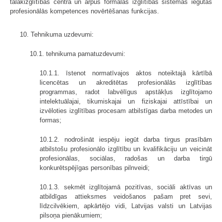
tālākizglītības centra un ārpus formālās izglītības sistēmas iegūtās
profesionālās kompetences novērtēšanas funkcijas.
10. Tehnikuma uzdevumi:
10.1. tehnikuma pamatuzdevumi:
10.1.1. īstenot normatīvajos aktos noteiktajā kārtībā
licencētas un akreditētas profesionālās izglītības
programmas, radot labvēlīgus apstākļus izglītojamo
intelektuālajai, tikumiskajai un fiziskajai attīstībai un
izvēloties izglītības procesam atbilstīgas darba metodes un
formas;
10.1.2. nodrošināt iespēju iegūt darba tirgus prasībām
atbilstošu profesionālo izglītību un kvalifikāciju un veicināt
profesionālas, sociālas, radošas un darba tirgū
konkurētspējīgas personības pilnveidi;
10.1.3. sekmēt izglītojamā pozitīvas, sociāli aktīvas un
atbildīgas attieksmes veidošanos pašam pret sevi,
līdzcilvēkiem, apkārtējo vidi, Latvijas valsti un Latvijas
pilsoņa pienākumiem;