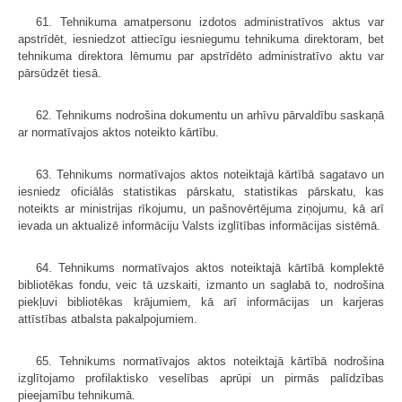
61. Tehnikuma amatpersonu izdotos administratīvos aktus var
apstrīdēt, iesniedzot attiecīgu iesniegumu tehnikuma direktoram, bet
tehnikuma direktora lēmumu par apstrīdēto administratīvo aktu var
pārsūdzēt tiesā.
62. Tehnikums nodrošina dokumentu un arhīvu pārvaldību saskaņā
ar normatīvajos aktos noteikto kārtību.
63. Tehnikums normatīvajos aktos noteiktajā kārtībā sagatavo un
iesniedz oficiālās statistikas pārskatu, statistikas pārskatu, kas
noteikts ar ministrijas rīkojumu, un pašnovērtējuma ziņojumu, kā arī
ievada un aktualizē informāciju Valsts izglītības informācijas sistēmā.
64. Tehnikums normatīvajos aktos noteiktajā kārtībā komplektē
bibliotēkas fondu, veic tā uzskaiti, izmanto un saglabā to, nodrošina
piekļuvi bibliotēkas krājumiem, kā arī informācijas un karjeras
attīstības atbalsta pakalpojumiem.
65. Tehnikums normatīvajos aktos noteiktajā kārtībā nodrošina
izglītojamo profilaktisko veselības aprūpi un pirmās palīdzības
pieejamību tehnikumā.