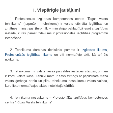
I. Vispārīgie jautājumi
1. Profesionālās izglītības kompetences centrs "Rīgas Valsts
tehnikums" (turpmāk – tehnikums) ir valsts dibināta Izglītības un
zinātnes ministrijas (turpmāk – ministrija) pakļautībā esoša izglītības
iestāde, kuras pamatuzdevums ir profesionālās izglītības programmu
īstenošana.
2. Tehnikuma darbības tiesiskais pamats ir
Izglītības likums
,
Profesionālās izglītības likums
un citi normatīvie akti, kā arī šis
nolikums.
3. Tehnikumam ir valsts tiešās pārvaldes iestādes statuss, un tam
ir konti Valsts kasē. Tehnikumam ir savs zīmogs ar papildinātā mazā
valsts ģerboņa attēlu un pilnu tehnikuma nosaukumu valsts valodā,
kuru lieto normatīvajos aktos noteiktajā kārtībā.
4. Tehnikuma nosaukums – Profesionālās izglītības kompetences
centrs "Rīgas Valsts tehnikums".