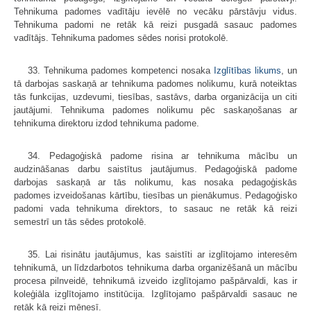
Tehnikuma padomes vadītāju ievēlē no vecāku pārstāvju vidus.
Tehnikuma padomi ne retāk kā reizi pusgadā sasauc padomes
vadītājs. Tehnikuma padomes sēdes norisi protokolē.
33. Tehnikuma padomes kompetenci nosaka
Izglītības likums
, un
tā darbojas saskaņā ar tehnikuma padomes nolikumu, kurā noteiktas
tās funkcijas, uzdevumi, tiesības, sastāvs, darba organizācija un citi
jautājumi. Tehnikuma padomes nolikumu pēc saskaņošanas ar
tehnikuma direktoru izdod tehnikuma padome.
34. Pedagoģiskā padome risina ar tehnikuma mācību un
audzināšanas darbu saistītus jautājumus. Pedagoģiskā padome
darbojas saskaņā ar tās nolikumu, kas nosaka pedagoģiskās
padomes izveidošanas kārtību, tiesības un pienākumus. Pedagoģisko
padomi vada tehnikuma direktors, to sasauc ne retāk kā reizi
semestrī un tās sēdes protokolē.
35. Lai risinātu jautājumus, kas saistīti ar izglītojamo interesēm
tehnikumā, un līdzdarbotos tehnikuma darba organizēšanā un mācību
procesa pilnveidē, tehnikumā izveido izglītojamo pašpārvaldi, kas ir
koleģiāla izglītojamo institūcija. Izglītojamo pašpārvaldi sasauc ne
retāk kā reizi mēnesī.