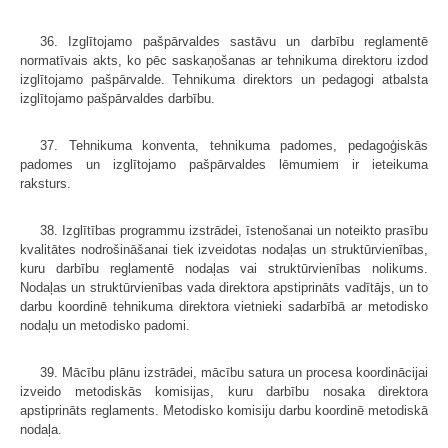
36. Izglītojamo pašpārvaldes sastāvu un darbību reglamentē
normatīvais akts, ko pēc saskaņošanas ar tehnikuma direktoru izdod
izglītojamo pašpārvalde. Tehnikuma direktors un pedagogi atbalsta
izglītojamo pašpārvaldes darbību.
37. Tehnikuma konventa, tehnikuma padomes, pedagoģiskās
padomes un izglītojamo pašpārvaldes lēmumiem ir ieteikuma
raksturs.
38. Izglītības programmu izstrādei, īstenošanai un noteikto prasību
kvalitātes nodrošināšanai tiek izveidotas nodaļas un struktūrvienības,
kuru darbību reglamentē nodaļas vai struktūrvienības nolikums.
Nodaļas un struktūrvienības vada direktora apstiprināts vadītājs, un to
darbu koordinē tehnikuma direktora vietnieki sadarbībā ar metodisko
nodaļu un metodisko padomi.
39. Mācību plānu izstrādei, mācību satura un procesa koordinācijai
izveido metodiskās komisijas, kuru darbību nosaka direktora
apstiprināts reglaments. Metodisko komisiju darbu koordinē metodiskā
nodaļa.