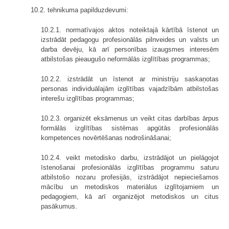
10.2. tehnikuma papilduzdevumi:
10.2.1. normatīvajos aktos noteiktajā kārtībā īstenot un
izstrādāt pedagogu profesionālās pilnveides un valsts un
darba devēju, kā arī personības izaugsmes interesēm
atbilstošas pieaugušo neformālās izglītības programmas;
10.2.2. izstrādāt un īstenot ar ministriju saskaņotas
personas individuālajām izglītības vajadzībām atbilstošas
interešu izglītības programmas;
10.2.3. organizēt eksāmenus un veikt citas darbības ārpus
formālās izglītības sistēmas apgūtās profesionālās
kompetences novērtēšanas nodrošināšanai;
10.2.4. veikt metodisko darbu, izstrādājot un pielāgojot
īstenošanai profesionālās izglītības programmu saturu
atbilstošo nozaru profesijās, izstrādājot nepieciešamos
mācību un metodiskos materiālus izglītojamiem un
pedagogiem, kā arī organizējot metodiskos un citus
pasākumus.