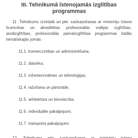
III. Tehnikumā īstenojamās izglītības
programmas
11. Tehnikums izstrādā un pēc saskaņošanas ar ministriju īsteno
licencētas un akreditētas profesionālās vidējās izglītības,
arodizglītības, profesionālās pamatizglītības programmas šādās
tematiskajās jomās:
11.1. komerczinības un administrēšana;
11.2. datorika;
11.3. inženierzinātnes un tehnoloģijas;
11.4. ražošana un pārstrāde;
11.5. arhitektūra un būvniecība;
11.6. individuālie pakalpojumi;
11.7. transporta pakalpojumi.
12. Tehnikums pēc saskaņošanas ar ministriju īsteno