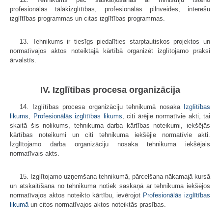
profesionālās tālākizglītības, profesionālās pilnveides, interešu
izglītības programmas un citas izglītības programmas.
13. Tehnikums ir tiesīgs piedalīties starptautiskos projektos un
normatīvajos aktos noteiktajā kārtībā organizēt izglītojamo praksi
ārvalstīs.
IV. Izglītības procesa organizācija
14. Izglītības procesa organizāciju tehnikumā nosaka
Izglītības
likums
,
Profesionālās izglītības likums
, citi ārējie normatīvie akti, tai
skaitā šis nolikums, tehnikuma darba kārtības noteikumi, iekšējās
kārtības noteikumi un citi tehnikuma iekšējie normatīvie akti.
Izglītojamo darba organizāciju nosaka tehnikuma iekšējais
normatīvais akts.
15. Izglītojamo uzņemšana tehnikumā, pārcelšana nākamajā kursā
un atskaitīšana no tehnikuma notiek saskaņā ar tehnikuma iekšējos
normatīvajos aktos noteikto kārtību, ievērojot
Profesionālās izglītības
likumā
un citos normatīvajos aktos noteiktās prasības.