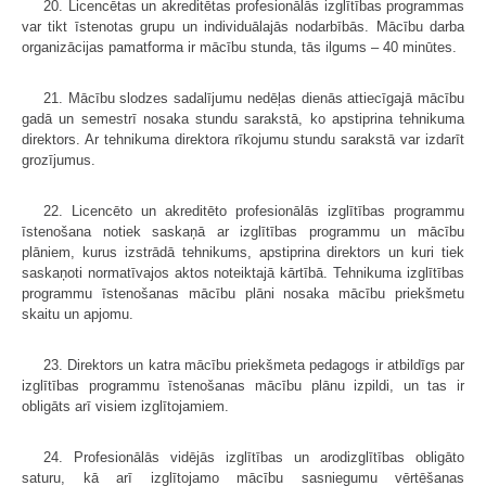
20. Licencētas un akreditētas profesionālās izglītības programmas
var tikt īstenotas grupu un individuālajās nodarbībās. Mācību darba
organizācijas pamatforma ir mācību stunda, tās ilgums – 40 minūtes.
21. Mācību slodzes sadalījumu nedēļas dienās attiecīgajā mācību
gadā un semestrī nosaka stundu sarakstā, ko apstiprina tehnikuma
direktors. Ar tehnikuma direktora rīkojumu stundu sarakstā var izdarīt
grozījumus.
22. Licencēto un akreditēto profesionālās izglītības programmu
īstenošana notiek saskaņā ar izglītības programmu un mācību
plāniem, kurus izstrādā tehnikums, apstiprina direktors un kuri tiek
saskaņoti normatīvajos aktos noteiktajā kārtībā. Tehnikuma izglītības
programmu īstenošanas mācību plāni nosaka mācību priekšmetu
skaitu un apjomu.
23. Direktors un katra mācību priekšmeta pedagogs ir atbildīgs par
izglītības programmu īstenošanas mācību plānu izpildi, un tas ir
obligāts arī visiem izglītojamiem.
24. Profesionālās vidējās izglītības un arodizglītības obligāto
saturu, kā arī izglītojamo mācību sasniegumu vērtēšanas