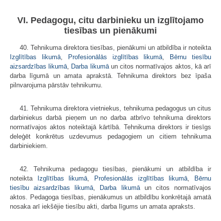
VI. Pedagogu, citu darbinieku un izglītojamo
tiesības un pienākumi
40. Tehnikuma direktora tiesības, pienākumi un atbildība ir noteikta
Izglītības likumā
,
Profesionālās izglītības likumā
,
Bērnu tiesību
aizsardzības likumā
,
Darba likumā
un citos normatīvajos aktos, kā arī
darba līgumā un amata aprakstā. Tehnikuma direktors bez īpaša
pilnvarojuma pārstāv tehnikumu.
41. Tehnikuma direktora vietniekus, tehnikuma pedagogus un citus
darbiniekus darbā pieņem un no darba atbrīvo tehnikuma direktors
normatīvajos aktos noteiktajā kārtībā. Tehnikuma direktors ir tiesīgs
deleģēt konkrētus uzdevumus pedagogiem un citiem tehnikuma
darbiniekiem.
42. Tehnikuma pedagogu tiesības, pienākumi un atbildība ir
noteikta
Izglītības likumā
,
Profesionālās izglītības likumā
,
Bērnu
tiesību aizsardzības likumā
,
Darba likumā
un citos normatīvajos
aktos. Pedagoga tiesības, pienākumus un atbildību konkrētajā amatā
nosaka arī iekšējie tiesību akti, darba līgums un amata apraksts.