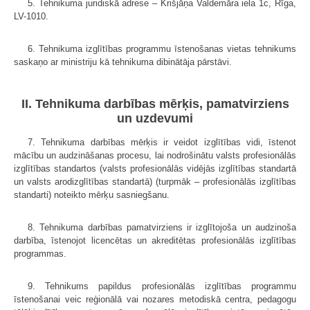
5. Tehnikuma juridiskā adrese – Krišjāņa Valdemāra iela 1c, Rīga,
LV-1010.
6. Tehnikuma izglītības programmu īstenošanas vietas tehnikums
saskaņo ar ministriju kā tehnikuma dibinātāja pārstāvi.
II. Tehnikuma darbības mērķis, pamatvirziens
un uzdevumi
7. Tehnikuma darbības mērķis ir veidot izglītības vidi, īstenot
mācību un audzināšanas procesu, lai nodrošinātu valsts profesionālās
izglītības standartos (valsts profesionālās vidējās izglītības standartā
un valsts arodizglītības standartā) (turpmāk – profesionālās izglītības
standarti) noteikto mērķu sasniegšanu.
8. Tehnikuma darbības pamatvirziens ir izglītojoša un audzinoša
darbība, īstenojot licencētas un akreditētas profesionālās izglītības
programmas.
9. Tehnikums papildus profesionālās izglītības programmu
īstenošanai veic reģionālā vai nozares metodiskā centra, pedagogu