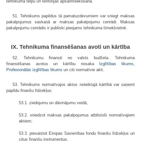
tehnikuma telpu un teritorijas apsaimniekošana.
51. Tehnikums papildus tā pamatuzdevumiem var sniegt maksas
pakalpojumus saskaņā ar maksas pakalpojumu cenrādi. Maksas
pakalpojumu cenrādis ir publiski pieejams tehnikuma tīmekļvietnē.
IX. Tehnikuma finansēšanas avoti un kārtība
52. Tehnikumu finansē no valsts budžeta. Tehnikuma
finansēšanas avotus un kārtību nosaka
Izglītības likums
,
Profesionālās izglītības likums
un citi normatīvie akti.
53. Tehnikums normatīvajos aktos noteiktajā kārtībā var saņemt
papildu finanšu līdzekļus:
53.1. ziedojumu un dāvinājumu veidā;
53.2. sniedzot maksas pakalpojumus atbilstoši normatīvajiem
aktiem;
53.3. piesaistot Eiropas Savienības fondu finanšu līdzekļus un
citus finanšu instrumentus.