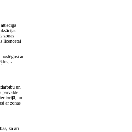
attiecīgā
taksācijas
ās zonas
s licencētai
 noslēgusi ar
ķins, -
cdarbību un
s pārvalde
ritorijā, un
usi ar zonas
bas, kā arī