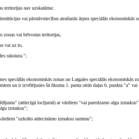
s teritorijas nav uzskatāma:
 institūcijas vai pārstāvniecības atrašanās ārpus speciālās ekonomiskās z
zonas vai brīvostas teritorijas,
as vai uz to,
des rakstura.";
eknes speciālās ekonomiskās zonas un Latgales speciālās ekonomiskās z
umiem un ir izvēlējusies šā likuma 1. panta otrās daļas 6. punkta "a" vai
dījumu" (attiecīgā locījumā) ar vārdiem "vai paredzamo algu izmaksu"
algu izmaksu";
r vārdiem "uzkrāto attiecināmo izmaksu summu";