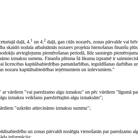
1
2
eturtajā daļā, 4.
un 4.
daļā, gan citās nozarēs, zonas pārvalde vai brī
rība skaidri nodala atbalstāmās nozares projekta īstenošanas finanšu plū
 nodokļu atvieglojumu piemērošanas periodā, līdz sasniegts piemērojama
ecināmo izmaksu summu. Finanšu plūsma šā likuma izpratnē ir saimnieci
 licencētas kapitālsabiedrības pamatdarbības, ieguldīšanas darbības u
bas nozaru kapitālsabiedrības ieņēmumiem un izdevumiem."
u" ar vārdiem "vai paredzamo algu izmaksu" un pēc vārdiem "līgumā pa
 algu izmaksu veikšanu paredzētajām algu izmaksām";
 vārdiem "uzkrāto attiecināmo izmaksu summu";
itālsabiedrību un zonas pārvaldi noslēgta vienošanās par paredzamo a
āda informācija: