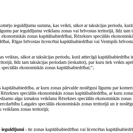
ākotnējo ieguldījumu summa, kas veikti, sākot ar taksācijas periodu, kurā 
līgumu par ieguldījumu veikšanu zonas vai brīvostas teritorijā, līdz tam 
ālās ekonomiskās zonas kapitālsabiedrībai, Rēzeknes speciālās ekonomisk
bai, Rīgas brīvostas licencētai kapitālsabiedrībai vai Ventspils brīvosta
veiktas, sākot ar taksācijas periodu, kurā attiecīgā kapitālsabiedrība ir
ijā, līdz tam taksācijas periodam (ieskaitot), par kuru tiek veikts aprē
 speciālās ekonomiskās zonas kapitālsabiedrībai;";
 kapitālsabiedrība, ar kuru zonas pārvalde noslēgusi līgumu par komer
, Rēzeknes speciālās ekonomiskās zonas kapitālsabiedrība, ar kuru zona
edzamo algu izmaksu veikšanu Rēzeknes speciālās ekonomiskās zonas te
rcdarbību Latgales speciālās ekonomiskās zonas teritorijā un ir noslēg
veikšanu zonas teritorijā;
e ieguldījumi
- tie zonas kapitālsabiedrības vai licencētas kapitālsabiedrī