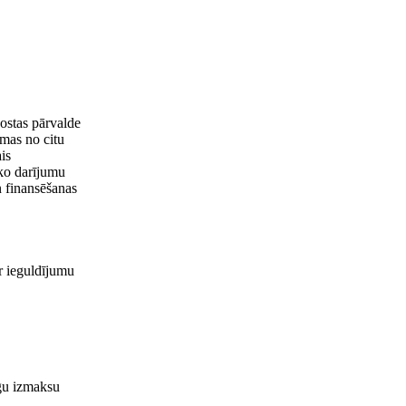
vostas pārvalde
smas no citu
is
sko darījumu
n finansēšanas
r ieguldījumu
lgu izmaksu