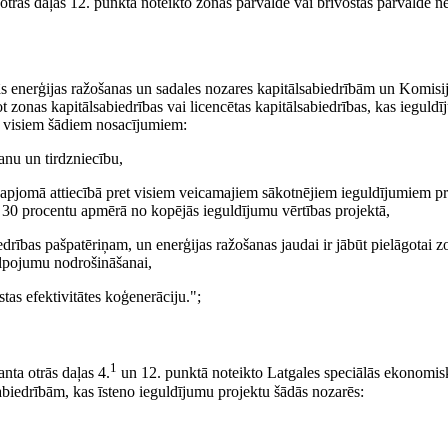
otrās daļas 12. punktā noteikto zonas pārvalde vai brīvostas pārvalde n
 enerģijas ražošanas un sadales nozares kapitālsabiedrībām un Komisij
t zonas kapitālsabiedrības vai licencētas kapitālsabiedrības, kas iegul
lst visiem šādiem nosacījumiem:
anu un tirdzniecību,
kā apjomā attiecībā pret visiem veicamajiem sākotnējiem ieguldījumiem p
ā 30 procentu apmērā no kopējās ieguldījumu vērtības projektā,
iedrības pašpatēriņam, un enerģijas ražošanas jaudai ir jābūt pielāgotai z
kalpojumu nodrošināšanai,
tas efektivitātes koģenerāciju.";
1
nta otrās daļas 4.
un 12. punktā noteikto Latgales speciālās ekonomis
abiedrībām, kas īsteno ieguldījumu projektu šādās nozarēs: