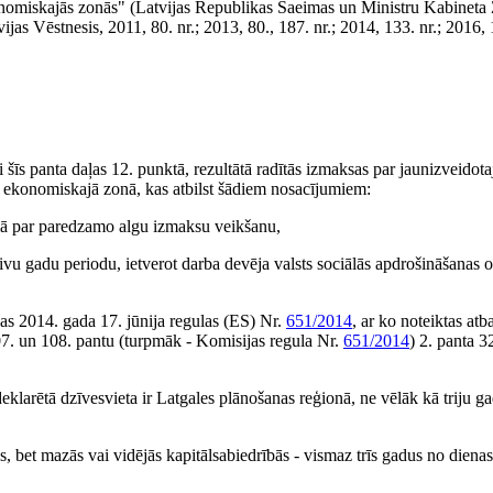
onomiskajās zonās" (Latvijas Republikas Saeimas un Ministru Kabineta 
tvijas Vēstnesis, 2011, 80. nr.; 2013, 80., 187. nr.; 2014, 133. nr.; 2016,
i šīs panta daļas 12. punktā, rezultātā radītās izmaksas par jaunizveidot
 ekonomiskajā zonā, kas atbilst šādiem nosacījumiem:
umā par paredzamo algu izmaksu veikšanu,
vu gadu periodu, ietverot darba devēja valsts sociālās apdrošināšanas o
as 2014. gada 17. jūnija regulas (ES) Nr.
651/2014
, ar ko noteiktas atba
107. un 108. pantu (turpmāk - Komisijas regula Nr.
651/2014
) 2. panta 3
eklarētā dzīvesvieta ir Latgales plānošanas reģionā, ne vēlāk kā triju g
s, bet mazās vai vidējās kapitālsabiedrībās - vismaz trīs gadus no dienas