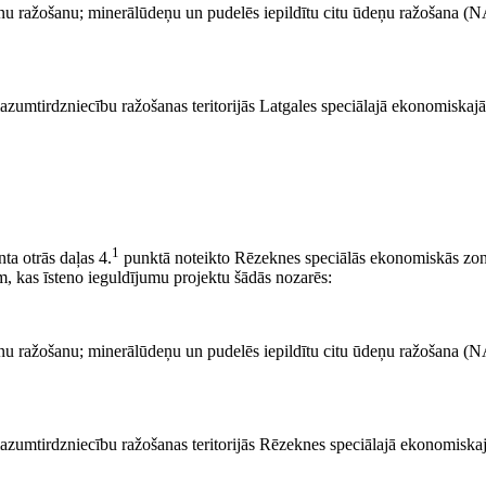
nu ražošanu; minerālūdeņu un pudelēs iepildītu citu ūdeņu ražošana 
umtirdzniecību ražošanas teritorijās Latgales speciālajā ekonomiskajā
1
ta otrās daļas 4.
punktā noteikto Rēzeknes speciālās ekonomiskās zon
m, kas īsteno ieguldījumu projektu šādās nozarēs:
nu ražošanu; minerālūdeņu un pudelēs iepildītu citu ūdeņu ražošana 
umtirdzniecību ražošanas teritorijās Rēzeknes speciālajā ekonomiskaj