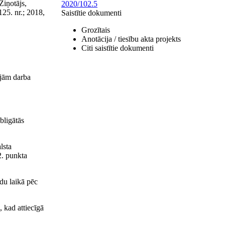
Ziņotājs,
2020/102.5
 125. nr.; 2018,
Saistītie dokumenti
Grozītais
Anotācija / tiesību akta projekts
Citi saistītie dokumenti
ajām darba
bligātās
lsta
2. punkta
adu laikā pēc
, kad attiecīgā