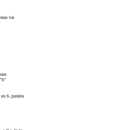
onas vai
onas
 "b"
 un 6. punktu