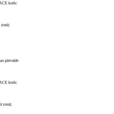
(NACE kods:
 zonā;
as pārvalde
(NACE kods:
ā zonā;