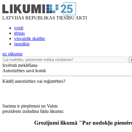
LATVIJAS REPUBLIKAS TIESĪBU AKTI
veidi
tēmas
visvairāk skatītie
jaunākie
uz sākumu
Izvērstā meklēšana
Autorizēties savā kontā
Kādēļ autorizēties vai reģistrēties?
Saeima ir pieņēmusi un Valsts
prezidents izsludina šādu likumu:
Grozījumi likumā "Par nodokļu piemēro