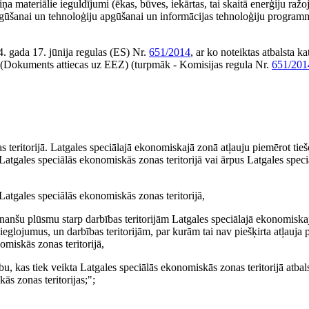
a materiālie ieguldījumi (ēkas, būves, iekārtas, tai skaitā enerģiju ražo
egūšanai un tehnoloģiju apgūšanai un informācijas tehnoloģiju program
. gada 17. jūnija regulas (ES) Nr.
651/2014
, ar ko noteiktas atbalsta ka
u (Dokuments attiecas uz EEZ) (turpmāk - Komisijas regula Nr.
651/201
s teritorijā. Latgales speciālajā ekonomiskajā zonā atļauju piemērot tie
Latgales speciālās ekonomiskās zonas teritorijā vai ārpus Latgales speci
 Latgales speciālās ekonomiskās zonas teritorijā,
a finanšu plūsmu starp darbības teritorijām Latgales speciālajā ekonomiska
ieglojumus, un darbības teritorijām, par kurām tai nav piešķirta atļauja 
miskās zonas teritorijā,
bu, kas tiek veikta Latgales speciālās ekonomiskās zonas teritorijā atba
ās zonas teritorijas;";