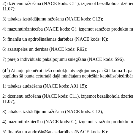
2) dzērienu ražošana (NACE kods: C11), izņemot bezalkohola dzērie
11.07);
3) tabakas izstrādājumu ražošana (NACE kods: C12);
4) mazumtirdzniecība (NACE kods: G), izņemot saražoto produktu maz
5) finanšu un apdrošināšanas darbības (NACE kods: K);
6) azartspēles un derības (NACE kods: R92);
7) pārējo individuālo pakalpojumu sniegšana (NACE kods: S96).
2
(4
) Atļauju piemērot tiešo nodokļu atvieglojumus par šā likuma 1. pan
papildus šā panta ceturtajā daļā minētajam nepiešķir kapitālsabiedrībā
1) tabakas audzēšana (NACE kods: A01.15);
2) dzērienu ražošana (NACE kods: C11), izņemot bezalkohola dzērie
11.07);
3) tabakas izstrādājumu ražošana (NACE kods: C12);
4) mazumtirdzniecība (NACE kods: G), izņemot saražoto produktu maz
5) finanšu un apdrošināšanas darbības (NACE kods: K);