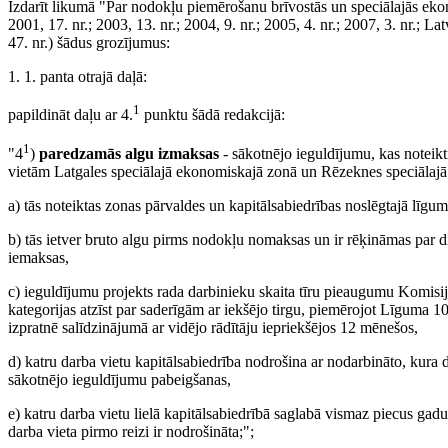
Izdarīt likumā "Par nodokļu piemērošanu brīvostās un speciālajās ek
2001, 17. nr.; 2003, 13. nr.; 2004, 9. nr.; 2005, 4. nr.; 2007, 3. nr.; La
47. nr.) šādus grozījumus:
1. 1. panta otrajā daļā:
1
papildināt daļu ar 4.
punktu šādā redakcijā:
1
"4
)
paredzamās algu izmaksas
- sākotnējo ieguldījumu, kas noteikt
vietām Latgales speciālajā ekonomiskajā zonā un Rēzeknes speciālajā
a) tās noteiktas zonas pārvaldes un kapitālsabiedrības noslēgtajā līg
b) tās ietver bruto algu pirms nodokļu nomaksas un ir rēķināmas par di
iemaksas,
c) ieguldījumu projekts rada darbinieku skaita tīru pieaugumu Komisij
kategorijas atzīst par saderīgām ar iekšējo tirgu, piemērojot Līguma 
izpratnē salīdzinājumā ar vidējo rādītāju iepriekšējos 12 mēnešos,
d) katru darba vietu kapitālsabiedrība nodrošina ar nodarbināto, kura d
sākotnējo ieguldījumu pabeigšanas,
e) katru darba vietu lielā kapitālsabiedrībā saglabā vismaz piecus gadu
darba vieta pirmo reizi ir nodrošināta;";