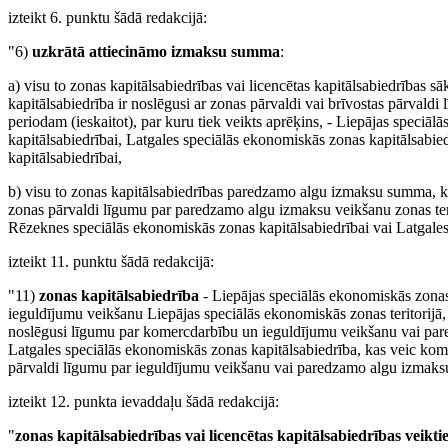
izteikt 6. punktu šādā redakcijā:
"6)
uzkrātā attiecināmo izmaksu summa
:
a) visu to zonas kapitālsabiedrības vai licencētas kapitālsabiedrības s
kapitālsabiedrība ir noslēgusi ar zonas pārvaldi vai brīvostas pārvaldi 
periodam (ieskaitot), par kuru tiek veikts aprēķins, - Liepājas speci
kapitālsabiedrībai, Latgales speciālās ekonomiskās zonas kapitālsabiedrī
kapitālsabiedrībai,
b) visu to zonas kapitālsabiedrības paredzamo algu izmaksu summa, kas 
zonas pārvaldi līgumu par paredzamo algu izmaksu veikšanu zonas teritor
Rēzeknes speciālās ekonomiskās zonas kapitālsabiedrībai vai Latgales
izteikt 11. punktu šādā redakcijā:
"11)
zonas kapitālsabiedrība
- Liepājas speciālās ekonomiskās zonas
ieguldījumu veikšanu Liepājas speciālās ekonomiskās zonas teritorijā
noslēgusi līgumu par komercdarbību un ieguldījumu veikšanu vai par
Latgales speciālās ekonomiskās zonas kapitālsabiedrība, kas veic kome
pārvaldi līgumu par ieguldījumu veikšanu vai paredzamo algu izmaksu 
izteikt 12. punkta ievaddaļu šādā redakcijā:
"
zonas kapitālsabiedrības vai licencētas kapitālsabiedrības veikti