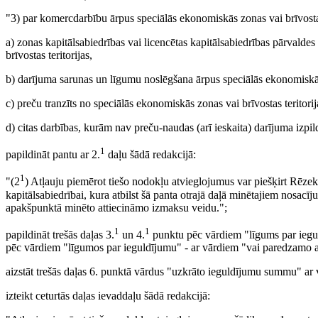
"3) par komercdarbību ārpus speciālās ekonomiskās zonas vai brīvosta
a) zonas kapitālsabiedrības vai licencētas kapitālsabiedrības pārvaldes
brīvostas teritorijas,
b) darījuma sarunas un līgumu noslēgšana ārpus speciālās ekonomiskās 
c) preču tranzīts no speciālās ekonomiskās zonas vai brīvostas teritorij
d) citas darbības, kurām nav preču-naudas (arī ieskaita) darījuma izpil
1
papildināt pantu ar 2.
daļu šādā redakcijā:
1
"(2
) Atļauju piemērot tiešo nodokļu atvieglojumus var piešķirt Rēz
kapitālsabiedrībai, kura atbilst šā panta otrajā daļā minētajiem nosacīj
apakšpunktā minēto attiecināmo izmaksu veidu.";
1
1
papildināt trešās daļas 3.
un 4.
punktu pēc vārdiem "līgums par iegul
pēc vārdiem "līgumos par ieguldījumu" - ar vārdiem "vai paredzamo 
aizstāt trešās daļas 6. punktā vārdus "uzkrāto ieguldījumu summu" a
izteikt ceturtās daļas ievaddaļu šādā redakcijā: