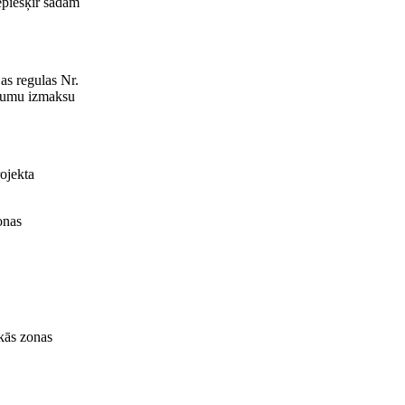
epiešķir šādām
as regulas Nr.
dījumu izmaksu
rojekta
onas
kās zonas