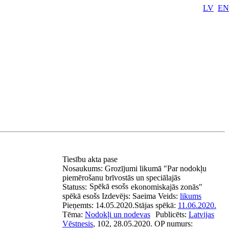
LV
EN
Tiesību akta pase
Nosaukums:
Grozījumi likumā "Par nodokļu
piemērošanu brīvostās un speciālajās
Spēkā esošs
Statuss:
ekonomiskajās zonās"
spēkā esošs
Izdevējs:
Saeima
Veids:
likums
Pieņemts:
14.05.2020.
Stājas spēkā:
11.06.2020.
Tēma:
Nodokļi un nodevas
Publicēts:
Latvijas
Vēstnesis
, 102, 28.05.2020.
OP numurs: