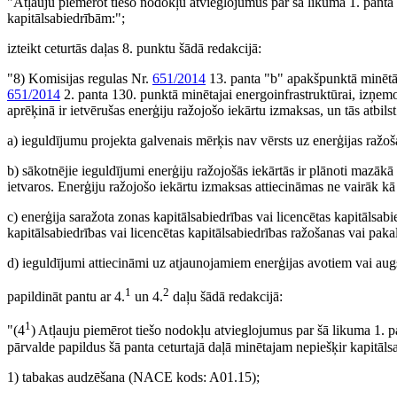
"Atļauju piemērot tiešo nodokļu atvieglojumus par šā likuma 1. panta 
kapitālsabiedrībām:";
izteikt ceturtās daļas 8. punktu šādā redakcijā:
"8) Komisijas regulas Nr.
651/2014
13. panta "b" apakšpunktā minētās
651/2014
2. panta 130. punktā minētajai energoinfrastruktūrai, izņemo
aprēķinā ir ietvērušas enerģiju ražojošo iekārtu izmaksas, un tās atbi
a) ieguldījumu projekta galvenais mērķis nav vērsts uz enerģijas ražoš
b) sākotnējie ieguldījumi enerģiju ražojošās iekārtās ir plānoti mazā
ietvaros. Enerģiju ražojošo iekārtu izmaksas attiecināmas ne vairāk k
c) enerģija saražota zonas kapitālsabiedrības vai licencētas kapitālsab
kapitālsabiedrības vai licencētas kapitālsabiedrības ražošanas vai pa
d) ieguldījumi attiecināmi uz atjaunojamiem enerģijas avotiem vai augs
1
2
papildināt pantu ar 4.
un 4.
daļu šādā redakcijā:
1
"(4
) Atļauju piemērot tiešo nodokļu atvieglojumus par šā likuma 1. pa
pārvalde papildus šā panta ceturtajā daļā minētajam nepiešķir kapitāls
1) tabakas audzēšana (NACE kods: A01.15);