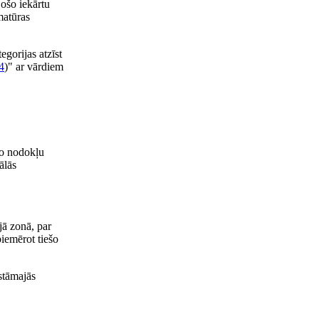
jošo iekārtu
matūras
tegorijas atzīst
4
)" ar vārdiem
šo nodokļu
ālās
jā zonā, par
piemērot tiešo
lstāmajās