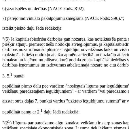
6) azartspēles un derības (NACE kods: R92);
7) pārējo individuālo pakalpojumu sniegšana (NACE kods: S96).";
izteikt piekto daļu šādā redakcijā:
"(5) Ja kapitālsabiedrība darbojas gan nozarēs, kas noteiktas šā panta c
piešķir atļauju piemērot tiešo nodokļu atvieglojumus, ja kapitālsabied
darbības nozaru finanšu plūsmas ieguldījumu veikšanas laikā un visā
maksimālais tiešo nodokļu atlaižu apmērs attiecībā pret uzkrāto atti
izmaksu un ieņēmumu plūsma, kurā nodala zonas kapitālsabiedrības vai
darbības ieņēmumus un izdevumus atbalstāmajā nozarē no citu darbī
1
3. 5.
pantā:
papildināt pirmo daļu pēc vārdiem "noslēgtais līgums par ieguldījum
veikšanu paredzētajiem ieguldījumiem" - ar vārdiem "vai paredzamo
aizstāt otrās daļas 7. punktā vārdus "uzkrāto ieguldījumu summu" ar
1
papildināt pantu ar 2.
daļu šādā redakcijā:
1
"(2
) Līgums par paredzamo algu izmaksu veikšanu ir starp zonas kap
veikšanu speciālajā ekonomiskajā zonā. Līgumā tiek iekļauta vismaz š