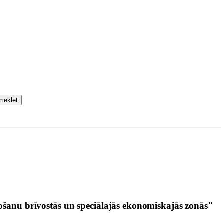
meklēt
šanu brīvostās un speciālajās ekonomiskajās zonās"