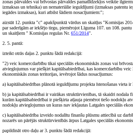
zonas pārvaldes vai brīvostas pārvaldes pamatlīdzekļos veiktie ilgtermiņ
izmaksas un tehnika) un nemateriālie ieguldījumi (izmaksas patentu i
iegādes izmaksas), kuri atbilst šādiem nosacījumiem:";
aizstāt 12. punkta "c" apakšpunktā vārdus un skaitļus "Komisijas 2014
par saderīgām ar iekšējo tirgu, piemērojot Līguma 107. un 108. pant
un skaitļiem " Komisijas regulas Nr.
651/2014
".
2. 5. pantā:
izteikt otrās daļas 2. punktu šādā redakcijā:
"2) veic komercdarbību tikai speciālās ekonomiskās zonas vai brīvosta
atvieglojumus var piešķirt kapitālsabiedrībai, kas komercdarbību veic 
ekonomiskās zonas teritorijas, ievērojot šādus nosacījumus:
a) kapitālsabiedrības plānotā ieguldījumu projekta īstenošanas vieta ir
b) ja kapitālsabiedrībai ir vairākas struktūrvienības, tā skaidri nodal
kurām kapitālsabiedrībai ir piešķirta atļauja piemērot tiešo nodokļu atv
nodokļu atvieglojumus un kuras nav iekļautas Latgales speciālās ekono
c) kapitālsabiedrība izveido nodalītu finanšu plūsmu attiecībā uz darbī
nozarēs un pārējās struktūrvienībās ārpus Latgales speciālās ekonomisk
papildināt otro daļu ar 3. punktu šādā redakcijā: