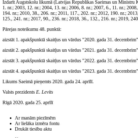
Izdarīt Augstskolu likumā (Latvijas Republikas Saeimas un Ministru Ka
1. nr.; 2003, 12. nr.; 2004, 13. nr.; 2006, 8. nr.; 2007, 6., 11. nr.; 2008
194. nr.; 2010, 38., 206. nr.; 2011, 117., 202. nr.; 2012, 190. nr.; 2013
125., 241. nr.; 2017, 90., 236. nr.; 2018, 36., 132., 216. nr.; 2019, 24
Pārejas noteikumu 48. punktā:
aizstāt 1. apakšpunktā skaitļus un vārdus "2020. gada 31. decembrim"
aizstāt 2. apakšpunktā skaitļus un vārdus "2021. gada 31. decembrim"
aizstāt 3. apakšpunktā skaitļus un vārdus "2022. gada 31. decembrim"
aizstāt 4. apakšpunktā skaitļus un vārdus "2023. gada 31. decembrim"
Likums Saeimā pieņemts 2020. gada 24. aprīlī.
Valsts prezidents
E. Levits
Rīgā 2020. gada 25. aprīlī
Ar manām piezīmēm
Ar lielāka izmēra fontu
Drukāt tiesību aktu