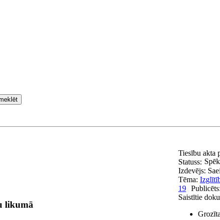
meklēt
Tiesību akta
Spēk
Statuss:
Izdevējs:
Sae
Tēma:
Izglītī
19
Publicēts
Saistītie dok
u likumā
Grozīta