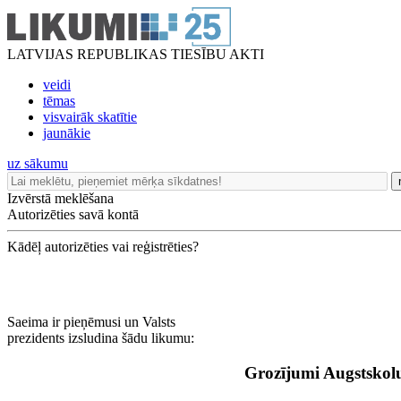
LATVIJAS REPUBLIKAS TIESĪBU AKTI
veidi
tēmas
visvairāk skatītie
jaunākie
uz sākumu
Izvērstā meklēšana
Autorizēties savā kontā
Kādēļ autorizēties vai reģistrēties?
Saeima ir pieņēmusi un Valsts
prezidents izsludina šādu likumu:
Grozījumi Augstskol