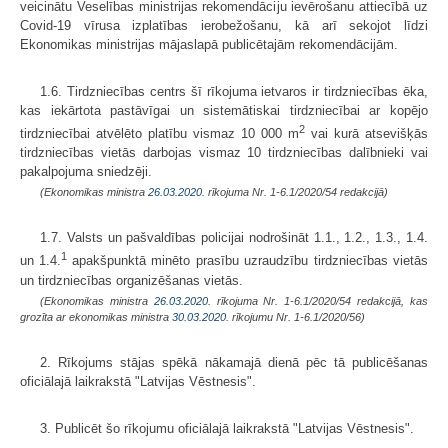
veicinātu Veselības ministrijas rekomendāciju ievērošanu attiecībā uz
Covid-19 vīrusa izplatības ierobežošanu, kā arī sekojot līdzi
Ekonomikas ministrijas mājaslapā publicētajām rekomendācijām.
1.6. Tirdzniecības centrs šī rīkojuma ietvaros ir tirdzniecības ēka,
kas iekārtota pastāvīgai un sistemātiskai tirdzniecībai ar kopējo
2
tirdzniecībai atvēlēto platību vismaz 10 000 m
vai kurā atsevišķās
tirdzniecības vietās darbojas vismaz 10 tirdzniecības dalībnieki vai
pakalpojuma sniedzēji.
(Ekonomikas ministra
26.03.2020.
rīkojuma Nr. 1-6.1/2020/54 redakcijā)
1.7. Valsts un pašvaldības policijai nodrošināt 1.1., 1.2., 1.3., 1.4.
1
un 1.4.
apakšpunktā minēto prasību uzraudzību tirdzniecības vietās
un tirdzniecības organizēšanas vietās.
(Ekonomikas ministra
26.03.2020.
rīkojuma Nr. 1-6.1/2020/54 redakcijā, kas
grozīta ar ekonomikas ministra
30.03.2020.
rīkojumu Nr. 1-6.1/2020/56)
2. Rīkojums stājas spēkā nākamajā dienā pēc tā publicēšanas
oficiālajā laikrakstā "Latvijas Vēstnesis".
3. Publicēt šo rīkojumu oficiālajā laikrakstā "Latvijas Vēstnesis".