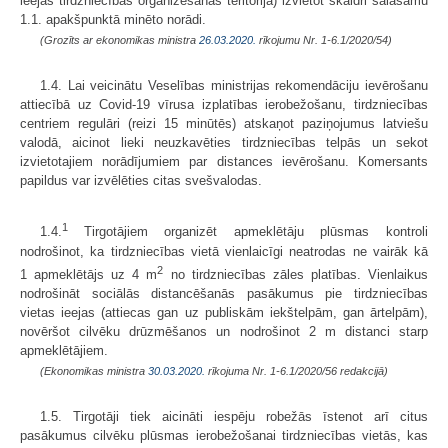
ieejas tirdzniecības organizēšanas teritorijā) izvietot skaidri salasāmu
1.1. apakšpunktā minēto norādi.
(Grozīts ar ekonomikas ministra
26.03.2020.
rīkojumu Nr. 1-6.1/2020/54)
1.4. Lai veicinātu Veselības ministrijas rekomendāciju ievērošanu
attiecībā uz Covid-19 vīrusa izplatības ierobežošanu, tirdzniecības
centriem regulāri (reizi 15 minūtēs) atskaņot paziņojumus latviešu
valodā, aicinot lieki neuzkavēties tirdzniecības telpās un sekot
izvietotajiem norādījumiem par distances ievērošanu. Komersants
papildus var izvēlēties citas svešvalodas.
1
1.4.
Tirgotājiem organizēt apmeklētāju plūsmas kontroli
nodrošinot, ka tirdzniecības vietā vienlaicīgi neatrodas ne vairāk kā
2
1 apmeklētājs uz 4 m
no tirdzniecības zāles platības. Vienlaikus
nodrošināt sociālās distancēšanās pasākumus pie tirdzniecības
vietas ieejas (attiecas gan uz publiskām iekštelpām, gan ārtelpām),
novēršot cilvēku drūzmēšanos un nodrošinot 2 m distanci starp
apmeklētājiem.
(Ekonomikas ministra
30.03.2020.
rīkojuma Nr. 1-6.1/2020/56 redakcijā)
1.5. Tirgotāji tiek aicināti iespēju robežās īstenot arī citus
pasākumus cilvēku plūsmas ierobežošanai tirdzniecības vietās, kas