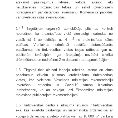
atskaņot paziņojumus latviešu valodā, aicinot lieki
neuzkavēties tirdzniecības telpās un sekot izvietotajiem
norādījumiem par distances ievērošanu. Komersants papildus
var izvēlēties citas svešvalodas.
1
1.4.
Tirgotājiem organizēt apmeklētāju plūsmas kontroli
nodrošinot, ka tirdzniecības vietā vienlaicīgi neatrodas ne
2
vairāk kā 1 apmeklētājs uz 4 m
no tirdzniecības zāles
platības. Vienlaikus nodrošināt sociālās distancēšanās
pasākumus pie tirdzniecības vietas ieejas (attiecas gan uz
publiskām iekštelpām, gan ārtelpām), novēršot cilvēku
drūzmēšanos un nodrošinot 2 m distanci starp apmeklētājiem.
1.5. Tirgotāji tiek aicināti iespēju robežās īstenot arī citus
pasākumus cilvēku plūsmas ierobežošanai tirdzniecības
vietās, kas veicinātu Veselības ministrijas rekomendāciju
ievērošanu attiecībā uz Covid-19 vīrusa izplatības
ierobežošanu, kā arī sekojot līdzi Ekonomikas ministrijas
mājaslapā publicētajām rekomendācijām.
1.6. Tirdzniecības centrs šī rīkojuma ietvaros ir tirdzniecības
ēka, kas iekārtota pastāvīgai un sistemātiskai tirdzniecībai ar
2
kopējo tirdzniecībai atvēlēto platību vismaz 10 000 m
vai kurā