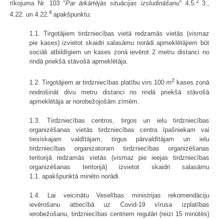
2
rīkojuma Nr. 103 "
Par ārkārtējās situācijas izsludināšanu
" 4.5.
3.,
4
4.22. un 4.22.
apakšpunktu:
1.1. Tirgotājiem tirdzniecības vietā redzamās vietās (vismaz
pie kases) izvietot skaidri salasāmu norādi apmeklētājiem būt
sociāli atbildīgiem un kases zonā ievērot 2 metru distanci no
rindā priekšā stāvošā apmeklētāja.
2
1.2. Tirgotājiem ar tirdzniecības platību virs 100 m
kases zonā
nodrošināt divu metru distanci no rindā priekšā stāvošā
apmeklētāja ar norobežojošām zīmēm.
1.3. Tirdzniecības centros, tirgos un ielu tirdzniecības
organizēšanas vietās tirdzniecības centra īpašniekam vai
tiesiskajam valdītājam, tirgus pārvaldītājam un ielu
tirdzniecības organizatoram tirdzniecības organizēšanas
teritorijā redzamās vietās (vismaz pie ieejas tirdzniecības
organizēšanas teritorijā) izvietot skaidri salasāmu
1.1. apakšpunktā minēto norādi.
1.4. Lai veicinātu Veselības ministrijas rekomendāciju
ievērošanu attiecībā uz Covid-19 vīrusa izplatības
ierobežošanu, tirdzniecības centriem regulāri (reizi 15 minūtēs)