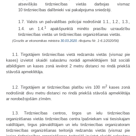
atsevišķās tirdzniecības vietās darbojas vismaz
10 tirdzniecības dalībnieki vai pakalpojuma sniedzēji.
1.7. Valsts un pašvaldības policijai nodrošināt 1.1., 1.2., 1.3.,
1
1.4. un 1.4.
apakšpunktā minēto prasību uzraudzību
tirdzniecības vietās un tirdzniecības organizēšanas vietās.
(Grozīts ar ekonomikas ministra
30.03.2020.
rīkojumu Nr. 1-6.1/2020/56)
1.1. Tirgotājiem tirdzniecības vietā redzamās vietās (vismaz pie
kases) izvietot skaidri salasāmu norādi apmeklētājiem būt sociāli
atbildīgiem un kases zonā ievērot 2 metru distanci no rindā priekšā
stāvošā apmeklētāja.
2
1.2. Tirgotājiem ar tirdzniecības platību virs 100 m
kases zonā
nodrošināt divu metru distanci no rindā priekšā stāvošā apmeklētāja
ar norobežojošām zīmēm.
1.3. Tirdzniecības centros, tirgos un ielu tirdzniecības
organizēšanas vietās tirdzniecības centra īpašniekam vai tiesiskajam
valdītājam, tirgus pārvaldītājam un ielu tirdzniecības organizatoram
tirdzniecības organizēšanas teritorijā redzamās vietās (vismaz pie