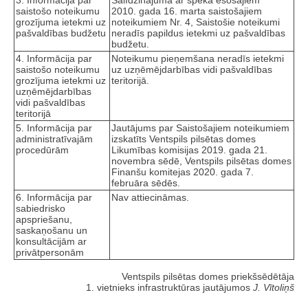
saistošo noteikumu
2010. gada 16. marta saistošajiem
grozījuma ietekmi uz
noteikumiem Nr. 4, Saistošie noteikumi
pašvaldības budžetu
neradīs papildus ietekmi uz pašvaldības
budžetu.
4. Informācija par
Noteikumu pieņemšana neradīs ietekmi
saistošo noteikumu
uz uzņēmējdarbības vidi pašvaldības
grozījuma ietekmi uz
teritorijā.
uzņēmējdarbības
vidi pašvaldības
teritorijā
5. Informācija par
Jautājums par Saistošajiem noteikumiem
administratīvajām
izskatīts Ventspils pilsētas domes
procedūrām
Likumības komisijas 2019. gada 21.
novembra sēdē, Ventspils pilsētas domes
Finanšu komitejas 2020. gada 7.
februāra sēdēs.
6. Informācija par
Nav attiecināmas.
sabiedrisko
apspriešanu,
saskaņošanu un
konsultācijām ar
privātpersonām
Ventspils pilsētas domes priekšsēdētāja
1. vietnieks infrastruktūras jautājumos
J. Vītoliņš