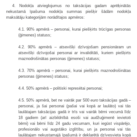
4. Nodokļa atvieglojumus no taksācijas gadam aprēķinātās
nekustamā īpašuma nodokļa summas piešķir šādām nodokļa
maksātāju kategorijām norādītajos apmēros:
4.1. 90% apmērā – personai, kurai piešķirts trūcīgas personas
(ģimenes) statuss;
4.2. 90% apmērā – atsevišķi dzīvojošam pensionāram un
atsevišķi dzīvojošai personai ar invaliditāti, kuriem piešķirts
maznodrošinātas personas (ģimenes) statuss;
4.3. 70% apmērā – personai, kurai piešķirts maznodrošinātas
personas (ģimenes) statuss;
4.4. 50% apmērā – politiski represētai personai;
4.5. 50% apmērā, bet ne vairāk par 500
euro
taksācijas gadā –
personai, ja šai personai (pašai vai kopā ar laulāto) vai tās
laulātajam taksācijas gadā ir trīs vai vairāk bērni vecumā līdz
18 gadiem (arī aizbildnībā esoši vai audžuģimenē ievietoti
bērni) vai bērni līdz 24 gadu vecumam, kuri iegūst vispārējo,
profesionālo vai augstāko izglītību, un ja personai vai tās
laulātajam nekustamajā īpašumā ir deklarētā dzīvesvieta kopā