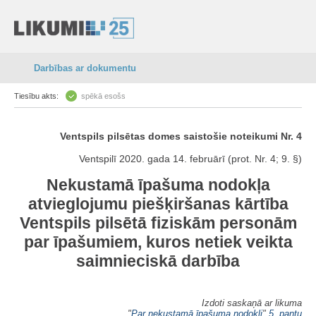
Darbības ar dokumentu
Tiesību akts:
spēkā esošs
Ventspils pilsētas domes saistošie noteikumi Nr. 4
Ventspilī 2020. gada 14. februārī (prot. Nr. 4; 9. §)
Nekustamā īpašuma nodokļa
atvieglojumu piešķiršanas kārtība
Ventspils pilsētā fiziskām personām
par īpašumiem, kuros netiek veikta
saimnieciskā darbība
Izdoti saskaņā ar likuma
"
Par nekustamā īpašuma nodokli
"
5. pantu