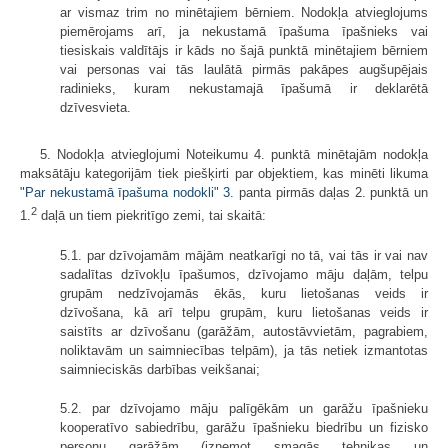
ar vismaz trim no minētajiem bērniem. Nodokļa atvieglojums
piemērojams arī, ja nekustamā īpašuma īpašnieks vai
tiesiskais valdītājs ir kāds no šajā punktā minētajiem bērniem
vai personas vai tās laulātā pirmās pakāpes augšupējais
radinieks, kuram nekustamajā īpašumā ir deklarētā
dzīvesvieta.
5. Nodokļa atvieglojumi Noteikumu 4. punktā minētajām nodokļa
maksātāju kategorijām tiek piešķirti par objektiem, kas minēti likuma
"
Par nekustamā īpašuma nodokli
"
3.
panta pirmās daļas 2. punktā un
2
1.
daļā un tiem piekritīgo zemi, tai skaitā:
5.1. par dzīvojamām mājām neatkarīgi no tā, vai tās ir vai nav
sadalītas dzīvokļu īpašumos, dzīvojamo māju daļām, telpu
grupām nedzīvojamās ēkās, kuru lietošanas veids ir
dzīvošana, kā arī telpu grupām, kuru lietošanas veids ir
saistīts ar dzīvošanu (garāžām, autostāvvietām, pagrabiem,
noliktavām un saimniecības telpām), ja tās netiek izmantotas
saimnieciskās darbības veikšanai;
5.2. par dzīvojamo māju palīgēkām un garāžu īpašnieku
kooperatīvo sabiedrību, garāžu īpašnieku biedrību un fizisko
personu garāžām (izņemot smagās tehnikas un