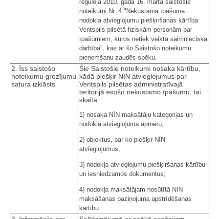
regulēja 2010. gada 16. marta saistošie
noteikumi Nr. 4 "Nekustamā īpašuma
nodokļa atvieglojumu piešķiršanas kārtība
Ventspils pilsētā fiziskām personām par
īpašumiem, kuros netiek veikta saimnieciskā
darbība", kas ar šo Saistošo noteikumu
pieņemšanu zaudēs spēku.
2. Īss saistošo
Šie Saistošie noteikumi nosaka kārtību,
noteikumu grozījumu
kādā piešķir NĪN atvieglojumus par
satura izklāsts
Ventspils pilsētas administratīvajā
teritorijā esošo nekustamo īpašumu, tai
skaitā:
1) nosaka NĪN maksātāju kategorijas un
nodokļa atvieglojuma apmēru;
2) objektus, par ko piešķir NĪN
atvieglojumus;
3) nodokļa atvieglojumu piešķiršanas kārtību
un iesniedzamos dokumentus;
4) nodokļa maksātājam nosūtītā NĪN
maksāšanas paziņojuma apstrīdēšanas
kārtību.
3. Informācija par
Salīdzinājumā ar spēkā esošajiem