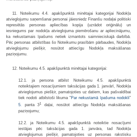
11. Noteikumu 4.4. apakšpunktā minētajai kategorijai Nodokļa
atvieglojumu saņemšanai personai jāiesniedz Finanšu nodaļai politiski
represētās personas apliecības kopija (uzrādot oriģinālu) un
iesniegums par nodokļa atvieglojuma piemērošanu ar apliecinājumu,
ka nekustamais īpašums netiek izmantots saimnieciskajā darbībā.
Pēc personas atbilstības šo Noteikumu prasībām pārbaudes, Nodokļa
atvieglojumu piešķir, nosūtot attiecīgu Nodokļa maksāšanas
paziņojumu.
12. Noteikumu 4.5. apakšpunktā minētajai kategorijai:
12.1. ja persona atbilst Noteikumu 4.5. apakšpunktā
noteiktajiem nosacījumiem taksācijas gada 1. janvārī, Nodokļa
atvieglojumus piešķir, pamatojoties uz datiem, kas pašvaldībai
tiek nodoti atbilstoši likuma "
Par nekustamā īpašuma nodokli
"
1
5.
panta 3
daļai, nosūtot attiecīgu Nodokļa maksāšanas
paziņojumu;
12.2. ja Noteikumu 4.5. apakšpunktā noteiktie nosacījumi
iestājas pēc taksācijas gada 1. janvāra, tad Nodokļa
atvieglojumus piešķir, pamatojoties uz personas rakstisku