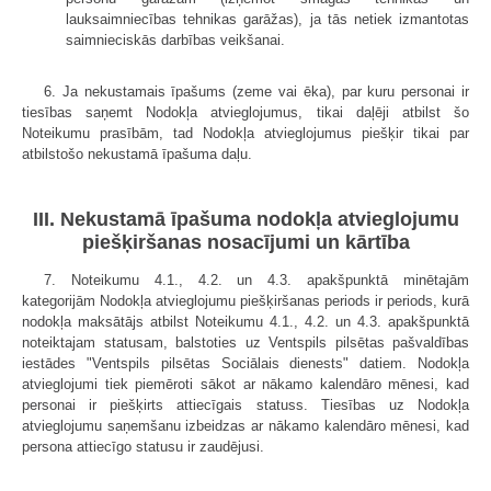
lauksaimniecības tehnikas garāžas), ja tās netiek izmantotas
saimnieciskās darbības veikšanai.
6. Ja nekustamais īpašums (zeme vai ēka), par kuru personai ir
tiesības saņemt Nodokļa atvieglojumus, tikai daļēji atbilst šo
Noteikumu prasībām, tad Nodokļa atvieglojumus piešķir tikai par
atbilstošo nekustamā īpašuma daļu.
III. Nekustamā īpašuma nodokļa atvieglojumu
piešķiršanas nosacījumi un kārtība
7. Noteikumu 4.1., 4.2. un 4.3. apakšpunktā minētajām
kategorijām Nodokļa atvieglojumu piešķiršanas periods ir periods, kurā
nodokļa maksātājs atbilst Noteikumu 4.1., 4.2. un 4.3. apakšpunktā
noteiktajam statusam, balstoties uz Ventspils pilsētas pašvaldības
iestādes "Ventspils pilsētas Sociālais dienests" datiem. Nodokļa
atvieglojumi tiek piemēroti sākot ar nākamo kalendāro mēnesi, kad
personai ir piešķirts attiecīgais statuss. Tiesības uz Nodokļa
atvieglojumu saņemšanu izbeidzas ar nākamo kalendāro mēnesi, kad
persona attiecīgo statusu ir zaudējusi.