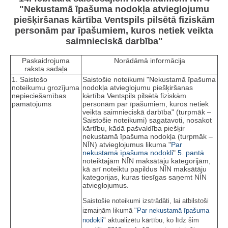
"Nekustamā īpašuma nodokļa atvieglojumu
piešķiršanas kārtība Ventspils pilsētā fiziskām
personām par īpašumiem, kuros netiek veikta
saimnieciskā darbība"
Paskaidrojuma
Norādāmā informācija
raksta sadaļa
1. Saistošo
Saistošie noteikumi "Nekustamā īpašuma
noteikumu grozījuma
nodokļa atvieglojumu piešķiršanas
nepieciešamības
kārtība Ventspils pilsētā fiziskām
pamatojums
personām par īpašumiem, kuros netiek
veikta saimnieciskā darbība" (turpmāk –
Saistošie noteikumi) sagatavoti, nosakot
kārtību, kādā pašvaldība piešķir
nekustamā īpašuma nodokļa (turpmāk –
NĪN) atvieglojumus likuma "
Par
nekustamā īpašuma nodokli
"
5. pantā
noteiktajām NĪN maksātāju kategorijām,
kā arī noteiktu papildus NĪN maksātāju
kategorijas, kuras tiesīgas saņemt NĪN
atvieglojumus.
Saistošie noteikumi izstrādāti, lai atbilstoši
izmaiņām likumā "
Par nekustamā īpašuma
nodokli
" aktualizētu kārtību, ko līdz šim