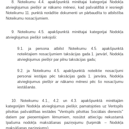
8. Noteikumu 4.4. apakšpunktā minētajai kategorijai Nodokļa
atvieglojumus piešķir ar nākamo mēnesi, kad pašvaldībā ir iesniegti
Noteikumu 11. punktā norādītie dokumenti un pārbaudīta to atbilstība
Noteikumu nosacījumiem.
9. Noteikumu 4.5. apakšpunktā minētajai kategorijai Nodokļa
atvieglojumus piešķir sekojoši:
9.1. ja persona atbilst Noteikumu 4.5. apakšpunktā
noteiktajiem nosacījumiem taksācijas gada 1. janvārī, Nodokļa
atvieglojumus piešķir par pilnu taksācijas gadu;
9.2. ja Noteikumu 4.5. apakšpunktā noteiktie nosacījumi
personai iestājas pēc taksācijas gada 1. janvāra, Nodokļa
atvieglojumus piešķir ar nākamo mēnesi pēc šo nosacījumu
iestāšanās.
10. Noteikumu 4.1., 4.2. un 4.3. apakšpunktā minētajām
kategorijām Nodokļa atvieglojumus piešķir, pamatojoties uz Ventspils
pilsētas pašvaldības iestādes "Ventspils pilsētas Sociālais dienests"
datiem par pieņemtajiem lēmumiem, nosūtot attiecīgu nekustamā
īpašuma nodokļa maksāšanas paziņojumu (turpmāk – Nodokļa
maksāšanas paziņojums).