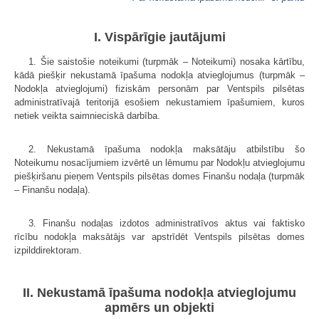
I. Vispārīgie jautājumi
1. Šie saistošie noteikumi (turpmāk – Noteikumi) nosaka kārtību,
kādā piešķir nekustamā īpašuma nodokļa atvieglojumus (turpmāk –
Nodokļa atvieglojumi) fiziskām personām par Ventspils pilsētas
administratīvajā teritorijā esošiem nekustamiem īpašumiem, kuros
netiek veikta saimnieciskā darbība.
2. Nekustamā īpašuma nodokļa maksātāju atbilstību šo
Noteikumu nosacījumiem izvērtē un lēmumu par Nodokļu atvieglojumu
piešķiršanu pieņem Ventspils pilsētas domes Finanšu nodaļa (turpmāk
– Finanšu nodaļa).
3. Finanšu nodaļas izdotos administratīvos aktus vai faktisko
rīcību nodokļa maksātājs var apstrīdēt Ventspils pilsētas domes
izpilddirektoram.
II. Nekustamā īpašuma nodokļa atvieglojumu
apmērs un objekti