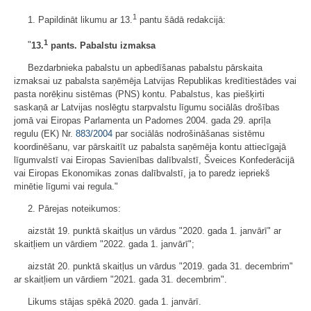
1
1. Papildināt likumu ar 13.
pantu šādā redakcijā:
1
"
13.
pants. Pabalstu izmaksa
Bezdarbnieka pabalstu un apbedīšanas pabalstu pārskaita
izmaksai uz pabalsta saņēmēja Latvijas Republikas kredītiestādes vai
pasta norēķinu sistēmas (PNS) kontu. Pabalstus, kas piešķirti
saskaņā ar Latvijas noslēgtu starpvalstu līgumu sociālās drošības
jomā vai Eiropas Parlamenta un Padomes 2004. gada 29. aprīļa
regulu (EK) Nr.
883/2004
par sociālās nodrošināšanas sistēmu
koordinēšanu, var pārskaitīt uz pabalsta saņēmēja kontu attiecīgajā
līgumvalstī vai Eiropas Savienības dalībvalstī, Šveices Konfederācijā
vai Eiropas Ekonomikas zonas dalībvalstī, ja to paredz iepriekš
minētie līgumi vai regula."
2. Pārejas noteikumos:
aizstāt 19. punktā skaitļus un vārdus "2020. gada 1. janvārī" ar
skaitļiem un vārdiem "2022. gada 1. janvārī";
aizstāt 20. punktā skaitļus un vārdus "2019. gada 31. decembrim"
ar skaitļiem un vārdiem "2021. gada 31. decembrim".
Likums stājas spēkā 2020. gada 1. janvārī.