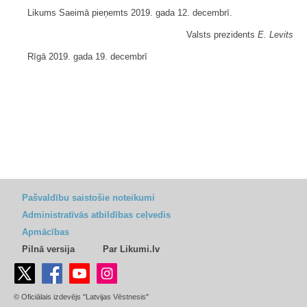
Likums Saeimā pieņemts 2019. gada 12. decembrī.
Valsts prezidents
E. Levits
Rīgā 2019. gada 19. decembrī
Pašvaldību saistošie noteikumi
Administratīvās atbildības ceļvedis
Apmācības
Pilnā versija
Par Likumi.lv
© Oficiālais izdevējs "Latvijas Vēstnesis"