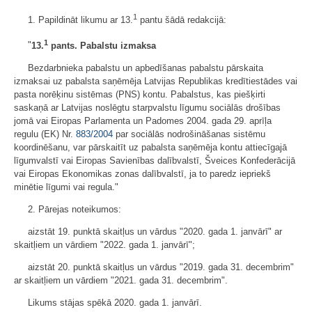
1
1. Papildināt likumu ar 13.
pantu šādā redakcijā:
1
"
13.
pants. Pabalstu izmaksa
Bezdarbnieka pabalstu un apbedīšanas pabalstu pārskaita
izmaksai uz pabalsta saņēmēja Latvijas Republikas kredītiestādes vai
pasta norēķinu sistēmas (PNS) kontu. Pabalstus, kas piešķirti
saskaņā ar Latvijas noslēgtu starpvalstu līgumu sociālās drošības
jomā vai Eiropas Parlamenta un Padomes 2004. gada 29. aprīļa
regulu (EK) Nr.
883/2004
par sociālās nodrošināšanas sistēmu
koordinēšanu, var pārskaitīt uz pabalsta saņēmēja kontu attiecīgajā
līgumvalstī vai Eiropas Savienības dalībvalstī, Šveices Konfederācijā
vai Eiropas Ekonomikas zonas dalībvalstī, ja to paredz iepriekš
minētie līgumi vai regula."
2. Pārejas noteikumos:
aizstāt 19. punktā skaitļus un vārdus "2020. gada 1. janvārī" ar
skaitļiem un vārdiem "2022. gada 1. janvārī";
aizstāt 20. punktā skaitļus un vārdus "2019. gada 31. decembrim"
ar skaitļiem un vārdiem "2021. gada 31. decembrim".
Likums stājas spēkā 2020. gada 1. janvārī.