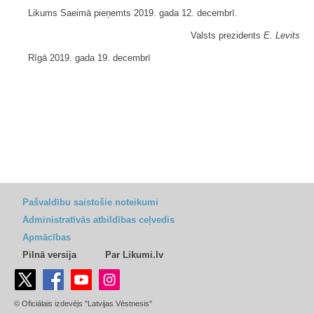
Likums Saeimā pieņemts 2019. gada 12. decembrī.
Valsts prezidents
E. Levits
Rīgā 2019. gada 19. decembrī
Pašvaldību saistošie noteikumi
Administratīvās atbildības ceļvedis
Apmācības
Pilnā versija
Par Likumi.lv
© Oficiālais izdevējs "Latvijas Vēstnesis"