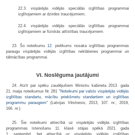
22.3. vispārējās vidējās speciālās izglītības programmai
izglītojamiem ar dzirdes traucējumiem;
22.4. vispārējās vidējās speciālās izglītības programmai
izglītojamiem ar fiziskās attīstības traucējumiem.
23. Šo noteikumu
12.
pielikums nosaka izglītības programmas
paraugu vispārējās vidējās izglītības neklātienes programmai un
tālmācības programmai.
VI. Noslēguma jautājumi
24. Atzīt par spēku zaudējušiem Ministru kabineta 2013. gada
21. maija noteikumus Nr. 281 "
Noteikumi par valsts vispārējās vidējās
izglītības standartu, mācību priekšmetu standartiem un izglītības
programmu paraugiem
" (Latvijas Vēstnesis, 2013, 107. nr.; 2019,
166. nr.).
25. Šie noteikumi attiecībā uz vispārējās vidējās izglītības
programmas īstenošanu 11. klasē stājas spēkā 2021. gada
1. septembrī, bet attiecībā uz vispārējās vidējās izglītības