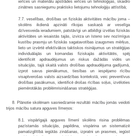
ierīces un materiālu apstrādes ierīces un tehnoloģijas, skaidro
zinātnes sasniegumu praktisko lietojumu tehnoloģiju attīstībā;
7.7. veselības, drošības un fiziskās aktivitātes mācību joma –
skolēns ikdienā apzināti rīkojas saskaņā ar veselīga
dzīvesveida ieradumiem, patstāvīgi un atbildīgi izvēlas fiziskās
aktivitātes un iesaistās tajās, izvirza un īsteno sev nozīmīgus
kustību prasmju un fiziskās sagatavotības izaugsmes mērķus,
lieto un izvērtē efektīvākos taktiskos risinājumus un stratēģijas
individuālajās un komandas fiziskajās aktivitātēs, spēj
identificēt apdraudējumus un riskus dažādās vidēs un
situācijās, tajā skaitā valsts drošības apdraudējuma gadījumā,
izprot savus pienākumus, tiesības un iespējamo rīcību
visaptverošas valsts aizsardzības kontekstā, veic preventīvus
drošības pasākumus, identificē drošas rīcības soļus, izvēloties
piemērotākās problēmrisināšanas stratēģijas.
8. Plānotie skolēnam sasniedzamie rezultāti mācību jomās veidoti
trijos mācību satura apguves līmeņos:
8.1. vispārīgajā apguves līmenī skolēns risina problēmas
pazīstamās situācijās, papildina, vispārina un sistematizē
pamatizglītībā iegūtās zināšanas, izpratni un prasmes, iegūst