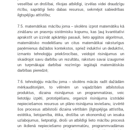
veselībai un drošībai, rīkojas atbildīgi, izvēlas videi draudzīgu
rīcību, saprātīgi lieto dabas resursus, sekmējot sabiedrības
ilgtspējīgu attīstību;
7.5. matemātikas mācību joma – skolēns izprot matemātiku kā
zināšanu un prasmju sistēmisku kopumu, kas ļauj kvantitatīvi
aprakstīt un izzināt apkārtējo pasauli, lieto apgūtos algoritmus,
matemātisko modelēšanu un citus matemātikai raksturīgus
paņēmienus dažādos kontekstos, spriež induktīvi un deduktīvi,
izmanto tehnoloģiju priekšrocības, veidojot risinājumus un
skaidrojot savu darbību un rezultātu, raksturo savai izaugsmei
un turpmākajai darbībai nozīmīgo iegūtajā matemātiskās
darbības pieredzē;
7.6. tehnoloģiju mācību joma – skolēns mācās radīt dažādām
mērķauditorijām, to vēlmēm un vajadzībām atbilstošus
produktus, dizaina risinājumus un programmatūras, veic
lietotāju izpēti, prototipēšanu, organizē risinājuma izstrādei
nepieciešamos resursus un plāno risinājuma ieviešanu, izvērtē
šos procesus atbilstoši dizaina vērtībām (ilgtspējīga attīstība,
estētika, lietojamība, ētika, drošība un ekonomika) un iesaka
uzlabojumus, lietpratīgi, droši un atbildīgi lieto mācību procesā
un ikdienā nepieciešamo programmatūru, programmvadāmas