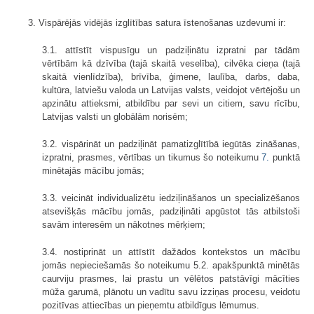
3. Vispārējās vidējās izglītības satura īstenošanas uzdevumi ir:
3.1. attīstīt vispusīgu un padziļinātu izpratni par tādām
vērtībām kā dzīvība (tajā skaitā veselība), cilvēka cieņa (tajā
skaitā vienlīdzība), brīvība, ģimene, laulība, darbs, daba,
kultūra, latviešu valoda un Latvijas valsts, veidojot vērtējošu un
apzinātu attieksmi, atbildību par sevi un citiem, savu rīcību,
Latvijas valsti un globālām norisēm;
3.2. vispārināt un padziļināt pamatizglītībā iegūtās zināšanas,
izpratni, prasmes, vērtības un tikumus šo noteikumu
7.
punktā
minētajās mācību jomās;
3.3. veicināt individualizētu iedziļināšanos un specializēšanos
atsevišķās mācību jomās, padziļināti apgūstot tās atbilstoši
savām interesēm un nākotnes mērķiem;
3.4. nostiprināt un attīstīt dažādos kontekstos un mācību
jomās nepieciešamās šo noteikumu 5.2. apakšpunktā minētās
caurviju prasmes, lai prastu un vēlētos patstāvīgi mācīties
mūža garumā, plānotu un vadītu savu izziņas procesu, veidotu
pozitīvas attiecības un pieņemtu atbildīgus lēmumus.