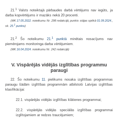
1
21.
Valsts noteiktajā pārbaudes darbā vērtējums nav iegūts, ja
darba kopvērtējums ir mazāks nekā 20 procenti.
(MK
17.05.2022.
noteikumu Nr. 298 redakcijā; punkts stājas spēkā
01.09.2024.
,
1
sk.
25.
punktu
)
2
1
21.
Šo noteikumu
21.
punktā
minētais nosacījums nav
piemērojams monitoringa darba vērtējumiem.
(MK
16.04.2024.
noteikumu Nr. 242 redakcijā)
V. Vispārējās vidējās izglītības programmu
paraugi
22. Šo noteikumu
11.
pielikums nosaka izglītības programmas
paraugu šādām izglītības programmām atbilstoši Latvijas izglītības
klasifikācijai:
22.1. vispārējās vidējās izglītības klātienes programmai;
22.2. vispārējās vidējās speciālās izglītības programmai
izglītojamiem ar redzes traucējumiem;