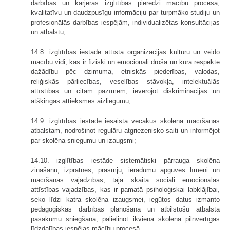
darbības un karjeras izglītības pieredzi mācību procesā,
kvalitatīvu un daudzpusīgu informāciju par turpmāko studiju un
profesionālās darbības iespējām, individualizētas konsultācijas
un atbalstu;
14.8. izglītības iestāde attīsta organizācijas kultūru un veido
mācību vidi, kas ir fiziski un emocionāli droša un kurā respektē
dažādību pēc dzimuma, etniskās piederības, valodas,
reliģiskās pārliecības, veselības stāvokļa, intelektuālās
attīstības un citām pazīmēm, ievērojot diskriminācijas un
atšķirīgas attieksmes aizliegumu;
14.9. izglītības iestāde iesaista vecākus skolēna mācīšanās
atbalstam, nodrošinot regulāru atgriezenisko saiti un informējot
par skolēna sniegumu un izaugsmi;
14.10. izglītības iestāde sistemātiski pārrauga skolēna
zināšanu, izpratnes, prasmju, ieradumu apguves līmeni un
mācīšanās vajadzības, tajā skaitā sociāli emocionālās
attīstības vajadzības, kas ir pamatā psiholoģiskai labklājībai,
seko līdzi katra skolēna izaugsmei, iegūtos datus izmanto
pedagoģiskās darbības plānošanā un atbilstošu atbalsta
pasākumu sniegšanā, palielinot ikviena skolēna pilnvērtīgas
līdzdalības iespējas mācību procesā.