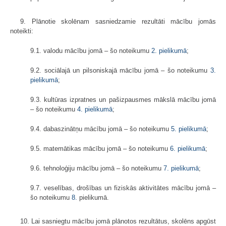
9. Plānotie skolēnam sasniedzamie rezultāti mācību jomās
noteikti:
9.1. valodu mācību jomā – šo noteikumu
2. pielikumā
;
9.2. sociālajā un pilsoniskajā mācību jomā – šo noteikumu
3.
pielikumā
;
9.3. kultūras izpratnes un pašizpausmes mākslā mācību jomā
– šo noteikumu
4. pielikumā
;
9.4. dabaszinātņu mācību jomā – šo noteikumu
5. pielikumā
;
9.5. matemātikas mācību jomā – šo noteikumu
6. pielikumā
;
9.6. tehnoloģiju mācību jomā – šo noteikumu
7. pielikumā
;
9.7. veselības, drošības un fiziskās aktivitātes mācību jomā –
šo noteikumu
8.
pielikumā.
10. Lai sasniegtu mācību jomā plānotos rezultātus, skolēns apgūst