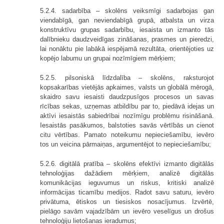
5.2.4. sadarbība – skolēns veiksmīgi sadarbojas gan
viendabīgā, gan neviendabīgā grupā, atbalsta un virza
konstruktīvu grupas sadarbību, iesaista un izmanto tās
dalībnieku daudzveidīgas zināšanas, prasmes un pieredzi,
lai nonāktu pie labākā iespējamā rezultāta, orientējoties uz
kopējo labumu un grupai nozīmīgiem mērķiem;
5.2.5. pilsoniskā līdzdalība – skolēns, raksturojot
kopsakarības vietējās apkaimes, valsts un globālā mērogā,
skaidro savu iesaisti daudzpusīgos procesos un savas
rīcības sekas, uzņemas atbildību par to, piedāvā idejas un
aktīvi iesaistās sabiedrībai nozīmīgu problēmu risināšanā.
Iesaistās pasākumos, balstoties savās vērtībās un cienot
citu vērtības. Pamato noteikumu nepieciešamību, ievēro
tos un veicina pārmaiņas, argumentējot to nepieciešamību;
5.2.6. digitālā pratība – skolēns efektīvi izmanto digitālās
tehnoloģijas dažādiem mērķiem, analizē digitālās
komunikācijas ieguvumus un riskus, kritiski analizē
informācijas ticamību medijos. Radot savu saturu, ievēro
privātuma, ētiskos un tiesiskos nosacījumus. Izvērtē,
pielāgo savām vajadzībām un ievēro veselīgus un drošus
tehnoloģiju lietošanas ieradumus;