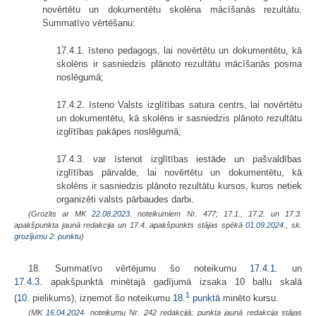
novērtētu un dokumentētu skolēna mācīšanās rezultātu.
Summatīvo vērtēšanu:
17.4.1. īsteno pedagogs, lai novērtētu un dokumentētu, kā
skolēns ir sasniedzis plānoto rezultātu mācīšanās posma
noslēgumā;
17.4.2. īsteno Valsts izglītības satura centrs, lai novērtētu
un dokumentētu, kā skolēns ir sasniedzis plānoto rezultātu
izglītības pakāpes noslēgumā;
17.4.3. var īstenot izglītības iestāde un pašvaldības
izglītības pārvalde, lai novērtētu un dokumentētu, kā
skolēns ir sasniedzis plānoto rezultātu kursos, kuros netiek
organizēti valsts pārbaudes darbi.
(Grozīts ar MK
22.08.2023.
noteikumiem Nr. 477; 17.1., 17.2. un 17.3.
apakšpunkta jaunā redakcija un 17.4. apakšpunkts stājas spēkā
01.09.2024.
, sk.
grozījumu 2. punktu
)
18. Summatīvo vērtējumu šo noteikumu
17.4.1.
un
17.4.3.
apakšpunktā minētajā gadījumā izsaka 10 ballu skalā
1
(
10.
pielikums), izņemot šo noteikumu
18.
punktā
minēto kursu.
(MK
16.04.2024.
noteikumu Nr. 242 redakcijā; punkta jaunā redakcija stājas