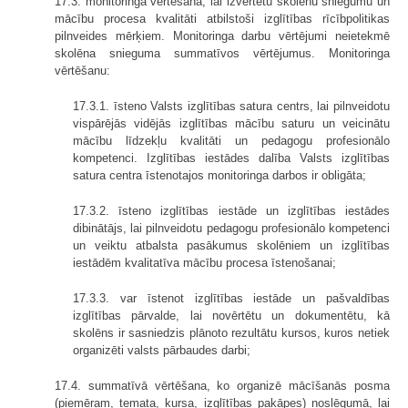
17.3. monitoringa vērtēšana, lai izvērtētu skolēnu sniegumu un
mācību procesa kvalitāti atbilstoši izglītības rīcībpolitikas
pilnveides mērķiem. Monitoringa darbu vērtējumi neietekmē
skolēna snieguma summatīvos vērtējumus. Monitoringa
vērtēšanu:
17.3.1. īsteno Valsts izglītības satura centrs, lai pilnveidotu
vispārējās vidējās izglītības mācību saturu un veicinātu
mācību līdzekļu kvalitāti un pedagogu profesionālo
kompetenci. Izglītības iestādes dalība Valsts izglītības
satura centra īstenotajos monitoringa darbos ir obligāta;
17.3.2. īsteno izglītības iestāde un izglītības iestādes
dibinātājs, lai pilnveidotu pedagogu profesionālo kompetenci
un veiktu atbalsta pasākumus skolēniem un izglītības
iestādēm kvalitatīva mācību procesa īstenošanai;
17.3.3. var īstenot izglītības iestāde un pašvaldības
izglītības pārvalde, lai novērtētu un dokumentētu, kā
skolēns ir sasniedzis plānoto rezultātu kursos, kuros netiek
organizēti valsts pārbaudes darbi;
17.4. summatīvā vērtēšana, ko organizē mācīšanās posma
(piemēram, temata, kursa, izglītības pakāpes) noslēgumā, lai