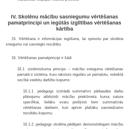
IV. Skolēnu mācību sasniegumu vērtēšanas
pamatprincipi un iegūtās izglītības vērtēšanas
kārtība
15. Vērtēšana ir informācijas iegūšana, lai spriestu par skolēna
sniegumu vai sasniegto rezultātu.
16. Vērtēšanas pamatprincipi ir šādi:
16.1. sistēmiskuma princips – mācību snieguma vērtēšanas
pamatā ir sistēma, kuru raksturo regulāru un pamatotu, noteiktā
secībā veidotu darbību kopums:
16.1.1. pedagogs izstrādā summatīvo pārbaudes darbu
plānojumu atbilstoši mācību priekšmeta kursa satura
specifikai, lielāku svaru piešķirot tiem summatīvās
vērtēšanas darbiem, kuri aptver plašāku sasniedzamo
rezultātu kopumu;
16.1.2. pedagogs skolēna pēdējam demonstrētajam mācību