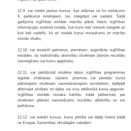
12.9. var veidot jaunus kursus, kas atšķiras no šo noteikumu
9.
pielikumā minētajiem, tos integrējot vai sadalot. Šādā
gadījumā izglītības iestāde mācību plānā Valsts izglītības
informācijas sistēmā norāda, kuri kursi tiek īstenoti integrēti un
kuri tiek sadalīti, kā arī norāda kursa nosaukumu un mācību
stundu skaitu;
12.10. var iesaistīt partnerus, piemēram, augstākās izglītības
iestādes, lai nodrošinātu atsevišķu skolēnam plānoto rezultātu
sasniegšanu vai kursu apgūšanu;
12.11. var pielīdzināt skolēna ārpus izglītības programmas
iegūtās zināšanas, izpratni, prasmes vai pieredzi kursā
plānotajiem skolēnam sasniedzamajiem rezultātiem, tādējādi
atbrīvojot skolēnu no daļas vai visa atbilstošā kursa apguves.
Izglītības iestāde nosaka kārtību, kādā pārliecinās par
skolēnam plānoto sasniedzamo rezultātu atbilstību un tos
pielīdzina;
12.12. var noteikt kursus, kurus pilnībā vai daļēji īsteno kādā
no Eiropas Savienības oficiālajām valodām;