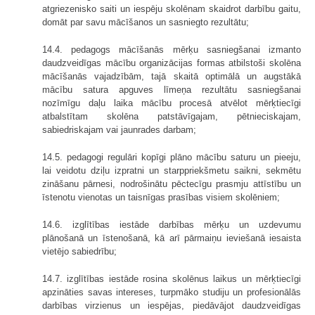
atgriezenisko saiti un iespēju skolēnam skaidrot darbību gaitu,
domāt par savu mācīšanos un sasniegto rezultātu;
14.4. pedagogs mācīšanās mērķu sasniegšanai izmanto
daudzveidīgas mācību organizācijas formas atbilstoši skolēna
mācīšanās vajadzībām, tajā skaitā optimālā un augstākā
mācību satura apguves līmeņa rezultātu sasniegšanai
nozīmīgu daļu laika mācību procesā atvēlot mērķtiecīgi
atbalstītam skolēna patstāvīgajam, pētnieciskajam,
sabiedriskajam vai jaunrades darbam;
14.5. pedagogi regulāri kopīgi plāno mācību saturu un pieeju,
lai veidotu dziļu izpratni un starppriekšmetu saikni, sekmētu
zināšanu pārnesi, nodrošinātu pēctecīgu prasmju attīstību un
īstenotu vienotas un taisnīgas prasības visiem skolēniem;
14.6. izglītības iestāde darbības mērķu un uzdevumu
plānošanā un īstenošanā, kā arī pārmaiņu ieviešanā iesaista
vietējo sabiedrību;
14.7. izglītības iestāde rosina skolēnus laikus un mērķtiecīgi
apzināties savas intereses, turpmāko studiju un profesionālās
darbības virzienus un iespējas, piedāvājot daudzveidīgas