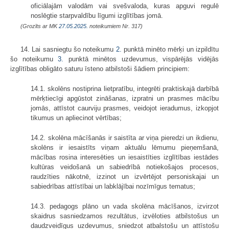
oficiālajām valodām vai svešvaloda, kuras apguvi regulē
noslēgtie starpvaldību līgumi izglītības jomā.
(Grozīts ar MK
27.05.2025.
noteikumiem Nr. 317)
14. Lai sasniegtu šo noteikumu
2.
punktā minēto mērķi un izpildītu
šo noteikumu
3.
punktā minētos uzdevumus, vispārējās vidējās
izglītības obligāto saturu īsteno atbilstoši šādiem principiem:
14.1. skolēns nostiprina lietpratību, integrēti praktiskajā darbībā
mērķtiecīgi apgūstot zināšanas, izpratni un prasmes mācību
jomās, attīstot caurviju prasmes, veidojot ieradumus, izkopjot
tikumus un apliecinot vērtības;
14.2. skolēna mācīšanās ir saistīta ar viņa pieredzi un ikdienu,
skolēns ir iesaistīts viņam aktuālu lēmumu pieņemšanā,
mācības rosina interesēties un iesaistīties izglītības iestādes
kultūras veidošanā un sabiedrībā notiekošajos procesos,
raudzīties nākotnē, izzinot un izvērtējot personiskajai un
sabiedrības attīstībai un labklājībai nozīmīgus tematus;
14.3. pedagogs plāno un vada skolēna mācīšanos, izvirzot
skaidrus sasniedzamos rezultātus, izvēloties atbilstošus un
daudzveidīgus uzdevumus, sniedzot atbalstošu un attīstošu