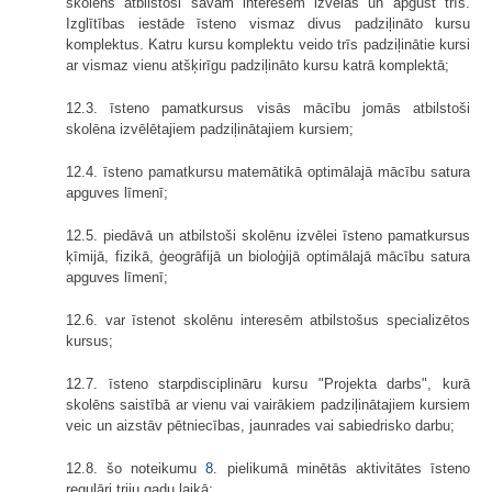
skolēns atbilstoši savām interesēm izvēlas un apgūst trīs.
Izglītības iestāde īsteno vismaz divus padziļināto kursu
komplektus. Katru kursu komplektu veido trīs padziļinātie kursi
ar vismaz vienu atšķirīgu padziļināto kursu katrā komplektā;
12.3. īsteno pamatkursus visās mācību jomās atbilstoši
skolēna izvēlētajiem padziļinātajiem kursiem;
12.4. īsteno pamatkursu matemātikā optimālajā mācību satura
apguves līmenī;
12.5. piedāvā un atbilstoši skolēnu izvēlei īsteno pamatkursus
ķīmijā, fizikā, ģeogrāfijā un bioloģijā optimālajā mācību satura
apguves līmenī;
12.6. var īstenot skolēnu interesēm atbilstošus specializētos
kursus;
12.7. īsteno starpdisciplināru kursu "Projekta darbs", kurā
skolēns saistībā ar vienu vai vairākiem padziļinātajiem kursiem
veic un aizstāv pētniecības, jaunrades vai sabiedrisko darbu;
12.8. šo noteikumu
8.
pielikumā minētās aktivitātes īsteno
regulāri triju gadu laikā;