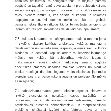
pasaules notikumus, to cēloņsakarības un idejisko pamatu
pagātnē un tagadnē, pauž savu attieksmi pret sabiedriskajiem,
ekonomiskajiem, politiskajiem procesiem un atbildīgi iesaistās
tajos, pieņem lēmumus, kas saistīti ar karjeru un nākotnes
iespējām un pozitīvi ietekmē labklājību lokāli un globāli,
pamana netaisnību un rīkojas tā, lai to novērstu, ar cieņu un
izpratni izturas pret sabiedrības daudzveidības izpausmēm;
7.3. kultūras izpratnes un pašizpausmes mākslā mācību joma
– skolēns skaidro kultūras artefaktus, kultūras mantojuma
daudzveidību un pārradīšanas iespējas, apzinās savu kultūras
piederību un identitāti, kopj un attīsta to, iepazīst laikmetīgo
mākslu un kultūru kā sabiedrības vērtību izpausmi,
mākslinieciski radošā darbībā mērķtiecīgi izmanto apgūtās
specifiskās prasmes dažādos mākslas veidos un piedzīvo
prieku radošajā darbībā, iegūtās mākslinieciskās jaunrades
pieredzi saista ar personisko izaugsmi un profesionālo mērķu
sasniegšanu;
7.4. dabaszinātņu mācību joma – skolēns atpazīst, piedāvā un
izvērtē skaidrojumus noteiktām dabas parādībām un
procesiem, kā arī dabaszinātniskiem jēdzieniem, izmanto
pētnieciskās prasmes dabaszinātnisku un starpdisciplināru
problēmu risināšanai, izvērtē riska faktorus savai un citu