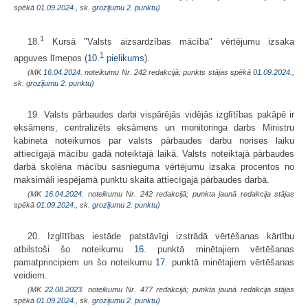
spēkā
01.09.2024.
, sk.
grozījumu 2. punktu
)
1
18.
Kursā "Valsts aizsardzības mācība" vērtējumu izsaka
1
apguves līmeņos (
10.
pielikums
).
(MK
16.04.2024.
noteikumu Nr. 242 redakcijā; punkts stājas spēkā
01.09.2024.
,
sk.
grozījumu 2. punktu
)
19. Valsts pārbaudes darbi vispārējās vidējās izglītības pakāpē ir
eksāmens, centralizēts eksāmens un monitoringa darbs Ministru
kabineta noteikumos par valsts pārbaudes darbu norises laiku
attiecīgajā mācību gadā noteiktajā laikā. Valsts noteiktajā pārbaudes
darbā skolēna mācību sasnieguma vērtējumu izsaka procentos no
maksimāli iespējamā punktu skaita attiecīgajā pārbaudes darbā.
(MK
16.04.2024.
noteikumu Nr. 242 redakcijā; punkta jaunā redakcija stājas
spēkā
01.09.2024.
, sk.
grozījumu 2. punktu
)
20. Izglītības iestāde patstāvīgi izstrādā vērtēšanas kārtību
atbilstoši šo noteikumu
16.
punktā minētajiem vērtēšanas
pamatprincipiem un šo noteikumu
17.
punktā minētajiem vērtēšanas
veidiem.
(MK
22.08.2023.
noteikumu Nr. 477 redakcijā; punkta jaunā redakcija stājas
spēkā
01.09.2024.
, sk.
grozījumu 2. punktu
)