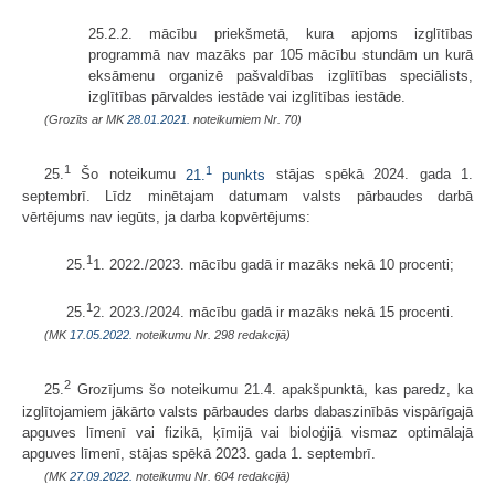
25.2.2. mācību priekšmetā, kura apjoms izglītības
programmā nav mazāks par 105 mācību stundām un kurā
eksāmenu organizē pašvaldības izglītības speciālists,
izglītības pārvaldes iestāde vai izglītības iestāde.
(Grozīts ar MK
28.01.2021.
noteikumiem Nr. 70)
1
1
25.
Šo noteikumu
21.
punkts
stājas spēkā 2024. gada 1.
septembrī. Līdz minētajam datumam valsts pārbaudes darbā
vērtējums nav iegūts, ja darba kopvērtējums:
1
25.
1. 2022./2023. mācību gadā ir mazāks nekā 10 procenti;
1
25.
2. 2023./2024. mācību gadā ir mazāks nekā 15 procenti.
(MK
17.05.2022.
noteikumu Nr. 298 redakcijā)
2
25.
Grozījums šo noteikumu 21.4. apakšpunktā, kas paredz, ka
izglītojamiem jākārto valsts pārbaudes darbs dabaszinībās vispārīgajā
apguves līmenī vai fizikā, ķīmijā vai bioloģijā vismaz optimālajā
apguves līmenī, stājas spēkā 2023. gada 1. septembrī.
(MK
27.09.2022.
noteikumu Nr. 604 redakcijā)