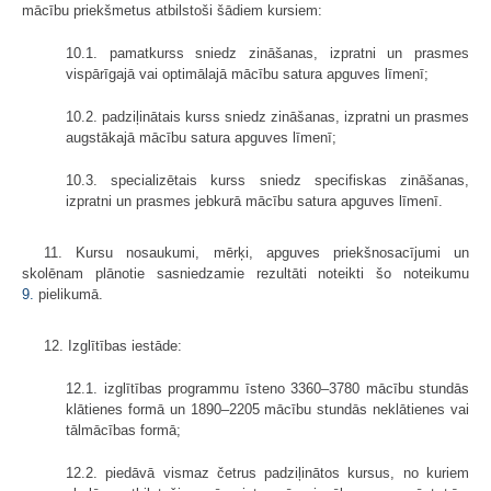
mācību priekšmetus atbilstoši šādiem kursiem:
10.1. pamatkurss sniedz zināšanas, izpratni un prasmes
vispārīgajā vai optimālajā mācību satura apguves līmenī;
10.2. padziļinātais kurss sniedz zināšanas, izpratni un prasmes
augstākajā mācību satura apguves līmenī;
10.3. specializētais kurss sniedz specifiskas zināšanas,
izpratni un prasmes jebkurā mācību satura apguves līmenī.
11. Kursu nosaukumi, mērķi, apguves priekšnosacījumi un
skolēnam plānotie sasniedzamie rezultāti noteikti šo noteikumu
9.
pielikumā.
12. Izglītības iestāde:
12.1. izglītības programmu īsteno 3360–3780 mācību stundās
klātienes formā un 1890–2205 mācību stundās neklātienes vai
tālmācības formā;
12.2. piedāvā vismaz četrus padziļinātos kursus, no kuriem