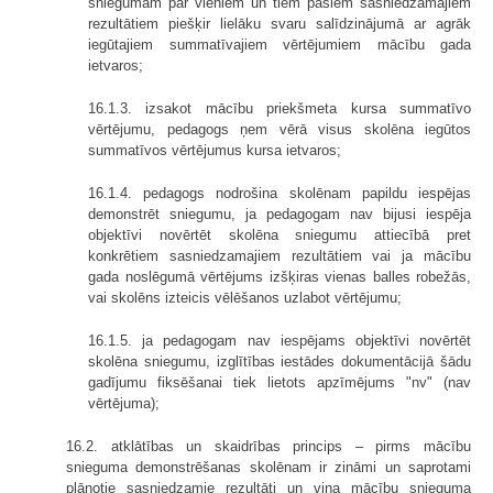
sniegumam par vieniem un tiem pašiem sasniedzamajiem
rezultātiem piešķir lielāku svaru salīdzinājumā ar agrāk
iegūtajiem summatīvajiem vērtējumiem mācību gada
ietvaros;
16.1.3. izsakot mācību priekšmeta kursa summatīvo
vērtējumu, pedagogs ņem vērā visus skolēna iegūtos
summatīvos vērtējumus kursa ietvaros;
16.1.4. pedagogs nodrošina skolēnam papildu iespējas
demonstrēt sniegumu, ja pedagogam nav bijusi iespēja
objektīvi novērtēt skolēna sniegumu attiecībā pret
konkrētiem sasniedzamajiem rezultātiem vai ja mācību
gada noslēgumā vērtējums izšķiras vienas balles robežās,
vai skolēns izteicis vēlēšanos uzlabot vērtējumu;
16.1.5. ja pedagogam nav iespējams objektīvi novērtēt
skolēna sniegumu, izglītības iestādes dokumentācijā šādu
gadījumu fiksēšanai tiek lietots apzīmējums "nv" (nav
vērtējuma);
16.2. atklātības un skaidrības princips – pirms mācību
snieguma demonstrēšanas skolēnam ir zināmi un saprotami
plānotie sasniedzamie rezultāti un viņa mācību snieguma