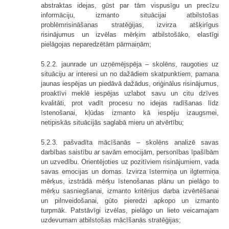
abstraktas idejas, gūst par tām vispusīgu un precīzu
informāciju, izmanto situācijai atbilstošas
problēmrisināšanas stratēģijas, izvirza atšķirīgus
risinājumus un izvēlas mērķim atbilstošāko, elastīgi
pielāgojas neparedzētām pārmaiņām;
5.2.2. jaunrade un uzņēmējspēja – skolēns, raugoties uz
situāciju ar interesi un no dažādiem skatpunktiem, pamana
jaunas iespējas un piedāvā dažādus, oriģinālus risinājumus,
proaktīvi meklē iespējas uzlabot savu un citu dzīves
kvalitāti, prot vadīt procesu no idejas radīšanas līdz
īstenošanai, kļūdas izmanto kā iespēju izaugsmei,
netipiskās situācijās saglabā mieru un atvērtību;
5.2.3. pašvadīta mācīšanās – skolēns analizē savas
darbības saistību ar savām emocijām, personības īpašībām
un uzvedību. Orientējoties uz pozitīviem risinājumiem, vada
savas emocijas un domas. Izvirza īstermiņa un ilgtermiņa
mērķus, izstrādā mērķu īstenošanas plānu un pielāgo to
mērķu sasniegšanai, izmanto kritērijus darba izvērtēšanai
un pilnveidošanai, gūto pieredzi apkopo un izmanto
turpmāk. Patstāvīgi izvēlas, pielāgo un lieto veicamajam
uzdevumam atbilstošas mācīšanās stratēģijas;