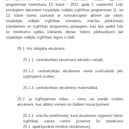
programmas īstenošanu 12. klasē – 2022. gada 1. septembrī. Līdz
minētajiem datumiem vispārējās vidējās izglītības programmas 11. un
12. klasē īsteno saskaņā ar normatīvajiem aktiem par valsts
vispārējās vidējās izglītības standartu, mācību priekšmetu
standartiem un izglītības programmu paraugiem, kas bija spēkā līdz
šo noteikumu spēkā stāšanās dienai. Valsts pārbaudījumi par
vispārējās vidējās izglītības ieguvi ir šādi:
25.1. trīs obligātie eksāmeni:
25.1.1. centralizētais eksāmens latviešu valodā;
25.1.2. centralizētais eksāmens vienā svešvalodā pēc
izglītojamā izvēles;
25.1.3. centralizētais eksāmens matemātikā;
25.2. ja izglītojamais vēlas, – viens vai vairāki izvēles
eksāmeni, kas atbilst vienam no šādiem nosacījumiem:
25.2.1. mācību priekšmetā, kurā eksāmenu organizē Valsts
izglītības satura centrs (izņemot šo noteikumu
25.1. apakšpunktā minētos eksāmenus);