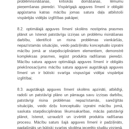
problēmrisināšanas, kritiskās domāšanas, lēmumu
pieņemšanas pieredzi. Vispārīgajā apguves līmenī ir obligāti
apgūstama katras mācību jomas satura daļa atbilstoši
vispārējās vidējās izglītības pakāpei;
8.2. optimālajā apguves līmenī skolēns nostiprina prasmes
plānot un īstenot patstāvīgu izziņas un problēmu risināšanas
darbību, identificē un risina problēmas vienkāršās,
nepazīstamās situācijās, veido padziļinātu konceptuālo izpratni
mācību jomā ar starpdisciplināriem elementiem, demonstrē
kompleksas prasmes, iegūst produkta radīšanas pieredzi.
Mācību satura apguve optimālajā apguves līmenī ir obligāts
priekšnosacījums mācību satura apguvei augstākajā apguves
līmenī un ir būtiski svarīga vispusīgai vidējai vispārējai
izglītībai;
8.3. augstākajā apguves līmenī skolēns apzināti, atbildīgi,
radoši un patstāvīgi plāno un pārrauga savu izziņas darbību,
patstāvīgi risina problēmas nepazīstamās, sarežģītās
situācijās, veido dziļu konceptuālu izpratni mācību jomā,
saskata starpdisciplināras likumsakarības, mācās patstāvīgi
plānot, īstenot, uzraudzīt un izvērtēt produkta radīšanas
procesu. Mācību saturs šajā apguves līmenī ir padziļināts,
paplašināts un būtiski svarīgs skolēna iecerēto studiju virzienā.