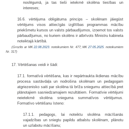
noslēgumā, ja tas tieši ietekmē skolēna tiesības un
intereses;
16.6. vērtējuma obligātuma princips – skolēnam jāiegūst
vērtējums visos attiecīgās izglītības programmas mācību
priekšmetu kursos un valsts pārbaudījumos, izņemot tos valsts
pārbaudījumus, no kuriem skolēns ir atbrīvots Ministru kabineta
noteiktajā kārtībā.
(Grozīts ar MK
22.08.2023.
noteikumiem Nr. 477; MK
27.05.2025.
noteikumiem
Nr. 317)
17. Vērtēšanas veidi ir šādi:
17.1. formatīvā vērtēšana, kas ir nepārtraukta ikdienas mācību
procesa sastāvdaļa un nodrošina skolēnam un pedagogam
atgriezenisko saiti par skolēna tā brīža sniegumu attiecībā pret
plānotajiem sasniedzamajiem rezultātiem. Formatīvie vērtējumi
neietekmē skolēna snieguma summatīvos vērtējumus.
Formatīvo vērtēšanu īsteno:
17.1.1. pedagogs, lai noteiktu skolēna mācīšanās
vajadzības un sniegtu papildu atbalstu skolēnam, plānotu
un uzlabotu mācīšanu;