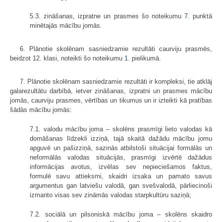
5.3. zināšanas, izpratne un prasmes šo noteikumu
7.
punktā
minētajās mācību jomās.
6. Plānotie skolēnam sasniedzamie rezultāti caurviju prasmēs,
beidzot 12. klasi, noteikti šo noteikumu
1.
pielikumā.
7. Plānotie skolēnam sasniedzamie rezultāti ir kompleksi, tie atklāj
galarezultātu darbībā, ietver zināšanas, izpratni un prasmes mācību
jomās, caurviju prasmes, vērtības un tikumus un ir izteikti kā pratības
šādās mācību jomās:
7.1. valodu mācību joma – skolēns prasmīgi lieto valodas kā
domāšanas līdzekli izziņā, tajā skaitā dažādu mācību jomu
apguvē un pašizziņā, sazinās atbilstoši situācijai formālās un
neformālās valodas situācijās, prasmīgi izvērtē dažādus
informācijas avotus, izvēlas sev nepieciešamos faktus,
formulē savu attieksmi, skaidri izsaka un pamato savus
argumentus gan latviešu valodā, gan svešvalodā, pārliecinoši
izmanto visas sev zināmās valodas starpkultūru saziņā;
7.2. sociālā un pilsoniskā mācību joma – skolēns skaidro