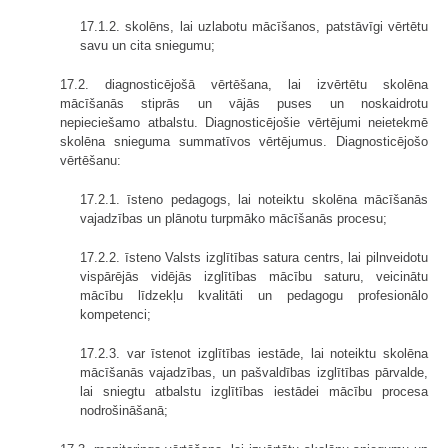
17.1.2. skolēns, lai uzlabotu mācīšanos, patstāvīgi vērtētu
savu un cita sniegumu;
17.2. diagnosticējošā vērtēšana, lai izvērtētu skolēna
mācīšanās stiprās un vājās puses un noskaidrotu
nepieciešamo atbalstu. Diagnosticējošie vērtējumi neietekmē
skolēna snieguma summatīvos vērtējumus. Diagnosticējošo
vērtēšanu:
17.2.1. īsteno pedagogs, lai noteiktu skolēna mācīšanās
vajadzības un plānotu turpmāko mācīšanās procesu;
17.2.2. īsteno Valsts izglītības satura centrs, lai pilnveidotu
vispārējās vidējās izglītības mācību saturu, veicinātu
mācību līdzekļu kvalitāti un pedagogu profesionālo
kompetenci;
17.2.3. var īstenot izglītības iestāde, lai noteiktu skolēna
mācīšanās vajadzības, un pašvaldības izglītības pārvalde,
lai sniegtu atbalstu izglītības iestādei mācību procesa
nodrošināšanā;