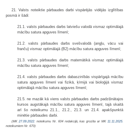
21. Valsts noteiktie pārbaudes darbi vispārējās vidējās izglītības
posmā ir šādi:
21.1. valsts pārbaudes darbs latviešu valodā vismaz optimālajā
mācību satura apguves līmenī;
21.2. valsts pārbaudes darbs svešvalodā (angļu, vācu vai
franču) vismaz optimālajā (B2) mācību satura apguves līmenī;
21.3. valsts pārbaudes darbs matemātikā vismaz optimālajā
mācību satura apguves līmenī;
21.4. valsts pārbaudes darbs dabaszinībās vispārīgajā mācību
satura apguves līmenī vai fizikā, ķīmijā vai bioloģijā vismaz
optimālajā mācību satura apguves līmenī;
21.5. ne mazāk kā viens valsts pārbaudes darbs padziļinātajos
kursos augstākajā mācību satura apguves līmenī, tajā skaitā
arī šo noteikumu 21.1., 21.2., 21.3. un 21.4. apakšpunktā
minētie pārbaudes darbi.
(MK
27.09.2022.
noteikumu Nr. 604 redakcijā, kas grozīta ar MK
11.11.2025.
noteikumiem Nr. 670)