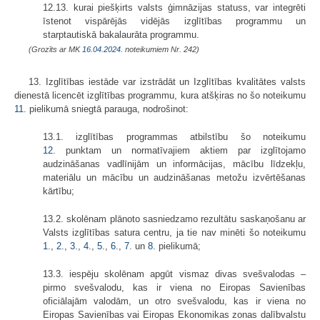
12.13. kurai piešķirts valsts ģimnāzijas statuss, var integrēti
īstenot vispārējās vidējās izglītības programmu un
starptautiskā bakalaurāta programmu.
(Grozīts ar MK
16.04.2024.
noteikumiem Nr. 242)
13. Izglītības iestāde var izstrādāt un Izglītības kvalitātes valsts
dienestā licencēt izglītības programmu, kura atšķiras no šo noteikumu
11.
pielikumā sniegtā parauga, nodrošinot:
13.1. izglītības programmas atbilstību šo noteikumu
12.
punktam un normatīvajiem aktiem par izglītojamo
audzināšanas vadlīnijām un informācijas, mācību līdzekļu,
materiālu un mācību un audzināšanas metožu izvērtēšanas
kārtību;
13.2. skolēnam plānoto sasniedzamo rezultātu saskaņošanu ar
Valsts izglītības satura centru, ja tie nav minēti šo noteikumu
1.
,
2.
,
3.
,
4.
,
5.
,
6.
,
7.
un
8.
pielikumā;
13.3. iespēju skolēnam apgūt vismaz divas svešvalodas –
pirmo svešvalodu, kas ir viena no Eiropas Savienības
oficiālajām valodām, un otro svešvalodu, kas ir viena no
Eiropas Savienības vai Eiropas Ekonomikas zonas dalībvalstu