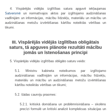
4. Vispārējās vidējās izglītības satura apguvē iekļaujamas
Satversmē
un normatīvajos aktos par izglītojamo audzināšanas
vadlīnijām un informācijas, mācību līdzekļu, materiālu un mācību un
audzināšanas metožu izvērtēšanas kārtību noteiktās vērtības un
tikumi.
III. Vispārējās vidējās izglītības obligātais
saturs, tā apguves plānotie rezultāti mācību
jomās un īstenošanas principi
5. Vispārējās vidējās izglītības obligāto saturu veido:
5.1. Ministru kabineta noteikumos par izglītojamo
audzināšanas vadlīnijām un informācijas, mācību līdzekļu,
materiālu un mācību un audzināšanas metožu izvērtēšanas
kārtību noteiktās vērtības un tikumi;
5.2. šādas caurviju prasmes:
5.2.1. kritiskā domāšana un problēmrisināšana – skolēns
precīzi formulē un kritiski analizē kompleksas situācijas un