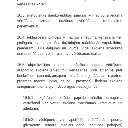
vērtēšanas kritēriji;
16.3. metodiskās daudzveidības princips – mācību snieguma
vērtēšanai izmanto dažādus vērtēšanas metodiskos
paņēmienus;
16.4. iekļaujošais princips – mācību snieguma vērtēšana tiek
pielāgota ikviena skolēna dažādajām mācīšanās vajadzībām,
piemēram, laika dalījums un ilgums, vide, skolēna snieguma
demonstrēšanas veids, piekļuve vērtēšanas darbam;
16.5. objektivitātes princips – mācību snieguma vērtējums
atspoguļo skolēna sniegumu vērtēšanas brīdī attiecībā pret
konkrētiem sasniedzamajiem rezultātiem (zināšanas, izpratne,
prasmes mācību jomā, caurviju prasmes), ikviena skolēna
sniegumam piemērojot līdzvērtīgus nosacījumus:
16.5.1. izglītības iestāde papildu mācību snieguma
vērtēšanai var vērtēt skolēna mācīšanās ieradumus un
attieksmi;
16.5.2. vērtējumu var apstrīdēt mācīšanās posma
(piemēram, temata, mācību gada, izglītības pakāpes)