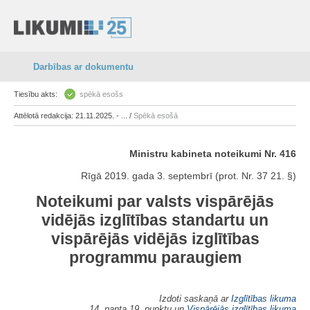
Darbības ar dokumentu
Tiesību akts:
spēkā esošs
Attēlotā redakcija: 21.11.2025. - ... /
Spēkā esošā
Ministru kabineta noteikumi Nr. 416
Rīgā 2019. gada 3. septembrī (prot. Nr. 37 21. §)
Noteikumi par valsts vispārējās
vidējās izglītības standartu un
vispārējās vidējās izglītības
programmu paraugiem
Izdoti saskaņā ar
Izglītības likuma
14. panta 19. punktu un
Vispārējās izglītības likuma