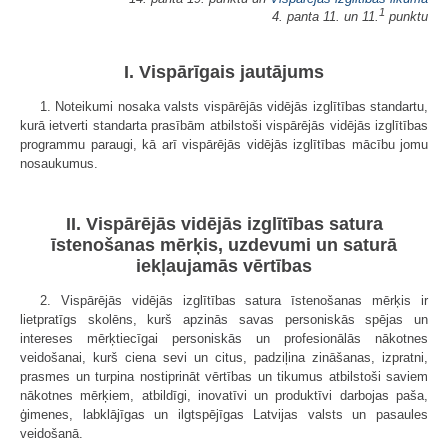
1
4. panta 11. un 11.
punktu
I. Vispārīgais jautājums
1. Noteikumi nosaka valsts vispārējās vidējās izglītības standartu,
kurā ietverti standarta prasībām atbilstoši vispārējās vidējās izglītības
programmu paraugi, kā arī vispārējās vidējās izglītības mācību jomu
nosaukumus.
II. Vispārējās vidējās izglītības satura
īstenošanas mērķis, uzdevumi un saturā
iekļaujamās vērtības
2. Vispārējās vidējās izglītības satura īstenošanas mērķis ir
lietpratīgs skolēns, kurš apzinās savas personiskās spējas un
intereses mērķtiecīgai personiskās un profesionālās nākotnes
veidošanai, kurš ciena sevi un citus, padziļina zināšanas, izpratni,
prasmes un turpina nostiprināt vērtības un tikumus atbilstoši saviem
nākotnes mērķiem, atbildīgi, inovatīvi un produktīvi darbojas paša,
ģimenes, labklājīgas un ilgtspējīgas Latvijas valsts un pasaules
veidošanā.