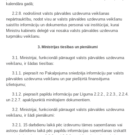
kalendāra gadā;
2.2.8. nodrošinot valsts pārvaldes uzdevuma veikšanas
nepārtrauktību, nodot visu ar valsts pārvaldes uzdevuma veikšanu
saistīto informāciju un dokumentus personai vai institūcijai, kurai
Ministru kabinets deleģē vai nosaka valsts pārvaldes uzdevuma
turpmāku veikšanu.
3. Ministrijas tiesības un pienākumi
3.1. Ministrijai, funkcionāli pārraugot valsts pārvaldes uzdevuma
veikšanu, ir šādas tiesības:
3.1.1. pieprasīt no Pakalpojuma sniedzēja informāciju par valsts
pārvaldes uzdevuma veikšanu un par piešķirtā finansējuma
izlietojumu;
3.1.2. pieprasīt papildu informāciju par Līguma 2.2.2., 2.2.3., 2.2.4.
un 2.2.7. apakšpunktā minētajiem dokumentiem.
3.2. Ministrijai, funkcionāli pārraugot valsts pārvaldes uzdevuma
veikšanu, ir šādi pienākumi:
3.2.1. 15 darbdienu laikā pēc izdevumu tāmes saņemšanas vai
astoņu darbdienu laikā pēc papildu informācijas saņemšanas izskatīt