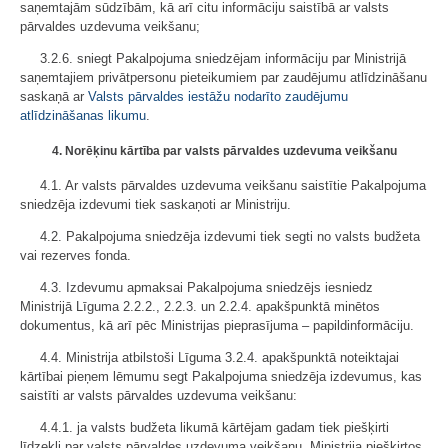
saņemtajām sūdzībām, kā arī citu informāciju saistībā ar valsts
pārvaldes uzdevuma veikšanu;
3.2.6. sniegt Pakalpojuma sniedzējam informāciju par Ministrijā
saņemtajiem privātpersonu pieteikumiem par zaudējumu atlīdzināšanu
saskaņā ar
Valsts pārvaldes iestāžu nodarīto zaudējumu
atlīdzināšanas likumu
.
4. Norēķinu kārtība par valsts pārvaldes uzdevuma veikšanu
4.1. Ar valsts pārvaldes uzdevuma veikšanu saistītie Pakalpojuma
sniedzēja izdevumi tiek saskaņoti ar Ministriju.
4.2. Pakalpojuma sniedzēja izdevumi tiek segti no valsts budžeta
vai rezerves fonda.
4.3. Izdevumu apmaksai Pakalpojuma sniedzējs iesniedz
Ministrijā Līguma 2.2.2., 2.2.3. un 2.2.4. apakšpunktā minētos
dokumentus, kā arī pēc Ministrijas pieprasījuma – papildinformāciju.
4.4. Ministrija atbilstoši Līguma 3.2.4. apakšpunktā noteiktajai
kārtībai pieņem lēmumu segt Pakalpojuma sniedzēja izdevumus, kas
saistīti ar valsts pārvaldes uzdevuma veikšanu:
4.4.1. ja valsts budžeta likumā kārtējam gadam tiek piešķirti
līdzekļi par valsts pārvaldes uzdevuma veikšanu, Ministrija piešķirtos