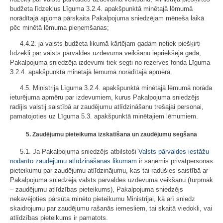
budžeta līdzekļus Līguma 3.2.4. apakšpunktā minētajā lēmumā
norādītajā apjomā pārskaita Pakalpojuma sniedzējam mēneša laikā
pēc minētā lēmuma pieņemšanas;
4.4.2. ja valsts budžeta likumā kārtējam gadam netiek piešķirti
līdzekļi par valsts pārvaldes uzdevuma veikšanu iepriekšējā gadā,
Pakalpojuma sniedzēja izdevumi tiek segti no rezerves fonda Līguma
3.2.4. apakšpunktā minētajā lēmumā norādītajā apmērā.
4.5. Ministrija Līguma 3.2.4. apakšpunktā minētajā lēmumā norāda
ieturējuma apmēru par izdevumiem, kurus Pakalpojuma sniedzējs
radījis valstij saistībā ar zaudējumu atlīdzināšanu trešajai personai,
pamatojoties uz Līguma 5.3. apakšpunktā minētajiem lēmumiem.
5. Zaudējumu pieteikuma izskatīšana un zaudējumu segšana
5.1. Ja Pakalpojuma sniedzējs atbilstoši
Valsts pārvaldes iestāžu
nodarīto zaudējumu atlīdzināšanas likumam
ir saņēmis privātpersonas
pieteikumu par zaudējumu atlīdzinājumu, kas tai radušies saistībā ar
Pakalpojuma sniedzēja valsts pārvaldes uzdevuma veikšanu (turpmāk
– zaudējumu atlīdzības pieteikums), Pakalpojuma sniedzējs
nekavējoties pārsūta minēto pieteikumu Ministrijai, kā arī sniedz
skaidrojumu par zaudējumu rašanās iemesliem, tai skaitā viedokli, vai
atlīdzības pieteikums ir pamatots.