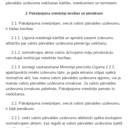
pārvaldes uzdevuma veikšanas kārtību, noteikumiem un termiņiem.
2. Pakalpojuma sniedzēja tiesības un pienākumi
2.1. Pakalpojuma sniedzējam, veicot valsts pārvaldes uzdevumu,
ir šādas tiesības:
2.1.1. Līgumā noteiktajā kārtībā un apmērā saņemt izdevumu
atlīdzību par valsts pārvaldes uzdevuma pienācīgu veikšanu;
2.1.2. normatīvajos aktos valsts dzīvojamo māju privatizāciju
veicošajai institūcijai noteiktās tiesības;
2.1.3. iesniegt saskaņošanai Ministrijā precizētu Līguma 2.2.2.
apakšpunktā minēto izdevumu tāmi, ja gada ietvaros stājas spēkā
normatīvie akti, kas maina valsts pārvaldes uzdevuma apjomu, vai ja
mainās valsts pārvaldes uzdevuma izmaksas. Ja valsts pārvaldes
uzdevuma izmaksas palielinās, Pakalpojuma sniedzējs pamato to
veidošanos.
2.2. Pakalpojuma sniedzējam, veicot valsts pārvaldes uzdevumu,
ir šādi pienākumi:
2.2.1. veikt valsts pārvaldes uzdevumu atbilstoši spēkā esošajiem
normatīvajiem aktiem, kas regulē ar valsts pārvaldes uzdevuma izpildi