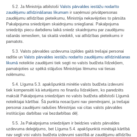
5.2. Ja Ministrija atbilstoši
Valsts pārvaldes iestāžu nodarīto
zaudējumu atlīdzināšanas likumam
ir saņēmusi privātpersonas
zaudējumu atlīdzības pieteikumu, Ministrija nekavējoties to pārsūta
Pakalpojuma sniedzējam skaidrojumu sniegšanai. Pakalpojuma
sniedzējs piecu darbdienu laikā sniedz skaidrojumu par zaudējumu
rašanās iemesliem, tai skaitā viedokli, vai atlīdzības pieteikums ir
pamatots.
5.3. Valsts pārvaldes uzdevuma izpildes gaitā trešajai personai
radītie un
Valsts pārvaldes iestāžu nodarīto zaudējumu atlīdzināšanas
likumā
noteiktie zaudējumi tiek segti no valsts budžeta līdzekļiem,
pamatojoties uz spēkā stājušos Ministrijas lēmumu vai tiesas
nolēmumu.
5.4. Līguma 5.3. apakšpunktā minētie valsts budžeta izdevumi
tiek kompensēti kā ieturējums no finanšu līdzekļiem, ko paredzēts
maksāt Pakalpojuma sniedzējam no valsts budžeta atbilstoši Līgumā
noteiktajai kārtībai. Šā punkta nosacījumi nav piemērojami, ja trešajai
personai zaudējumi radušies Ministrijas vai citas valsts pārvaldes
institūcijas darbības vai bezdarbības dēļ.
5.5. Ja Pakalpojuma sniedzējam ir beidzies valsts pārvaldes
uzdevuma deleģējums, bet Līguma 5.4. apakšpunktā minētajā kārtībā
nav segti visi valsts budžeta izdevumi saistībā ar zaudējumu atlīdzību