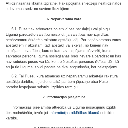
Atlīdzināšanas likuma izpratnē, Pakalpojuma sniedzējs neatlīdzinātos
izdevumus sedz no saviem līdzekļiem.
6. Nepārvarama vara
6.1. Puse tiek atbrīvotas no atbildības par daļēju vai pilnīgu
Līgumā paredzēto saistību neizpildi, ja saistības nav izpildītas
nepārvaramu ārkārtēja rakstura apstākļu dēļ. Par nepārvaramas varas
apstākļiem ir atzīstami tādi apstākļi vai šķēršļi, no kuriem nav
iespējams izvairīties, kuru sekas nav iespējams pārvarēt, kurus
saprātīga persona līguma noslēgšanas brīdī nevarēja paredzēt un kas
nav radušies puses vai tās kontrolē esošas personas rīcības dēļ, kā
arī ja tie Līguma izpildi padara ne tikai apgrūtinošu, bet neiespējamu.
6.2. Tai Pusei, kura atsaucas uz nepārvaramu ārkārtēja rakstura
apstākļu darbību, triju dienu laikā par tiem jāpaziņo otrai Pusei,
norādot iespējamo saistību izpildes termiņu.
7. Informācijas pieejamība
Informācijas pieejamība attiecībā uz Līguma nosacījumu izpildi
tiek nodrošināta, ievērojot
Informācijas atklātības likumā
noteikto
kārtību.