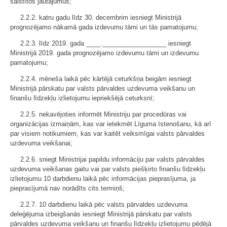
saistītos jautājumus;
2.2.2. katru gadu līdz 30. decembrim iesniegt Ministrijā
prognozējamo nākamā gada izdevumu tāmi un tās pamatojumu;
2.2.3. līdz 2019. gada ____.__________________ iesniegt
Ministrijā 2019. gada prognozējamo izdevumu tāmi un izdevumu
pamatojumu;
2.2.4. mēneša laikā pēc kārtējā ceturkšņa beigām iesniegt
Ministrijā pārskatu par valsts pārvaldes uzdevuma veikšanu un
finanšu līdzekļu izlietojumu iepriekšējā ceturksnī;
2.2.5. nekavējoties informēt Ministriju par procedūras vai
organizācijas izmaiņām, kas var ietekmēt Līguma īstenošanu, kā arī
par visiem notikumiem, kas var kaitēt veiksmīgai valsts pārvaldes
uzdevuma veikšanai;
2.2.6. sniegt Ministrijai papildu informāciju par valsts pārvaldes
uzdevuma veikšanas gaitu vai par valsts piešķirto finanšu līdzekļu
izlietojumu 10 darbdienu laikā pēc informācijas pieprasījuma, ja
pieprasījumā nav norādīts cits termiņš;
2.2.7. 10 darbdienu laikā pēc valsts pārvaldes uzdevuma
deleģējuma izbeigšanās iesniegt Ministrijā pārskatu par valsts
pārvaldes uzdevuma veikšanu un finanšu līdzekļu izlietojumu pēdējā