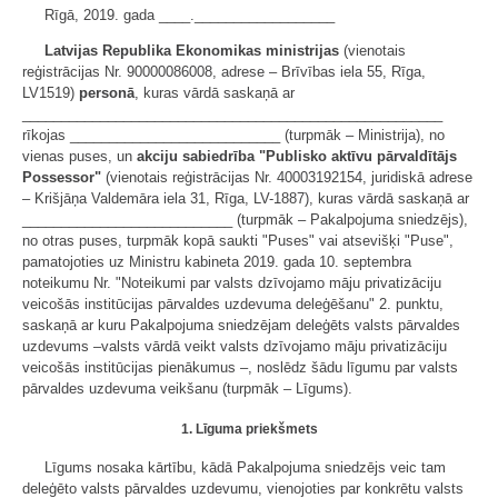
Rīgā, 2019. gada ____.__________________
Latvijas Republika Ekonomikas ministrijas
(vienotais
reģistrācijas Nr. 90000086008, adrese – Brīvības iela 55, Rīga,
LV1519)
personā
, kuras vārdā saskaņā ar
______________________________________________________
rīkojas ___________________________ (turpmāk – Ministrija), no
vienas puses, un
akciju sabiedrība "Publisko aktīvu pārvaldītājs
Possessor"
(vienotais reģistrācijas Nr. 40003192154, juridiskā adrese
– Krišjāņa Valdemāra iela 31, Rīga, LV-1887), kuras vārdā saskaņā ar
___________________________ (turpmāk – Pakalpojuma sniedzējs),
no otras puses, turpmāk kopā saukti "Puses" vai atsevišķi "Puse",
pamatojoties uz Ministru kabineta 2019. gada 10. septembra
noteikumu Nr. "Noteikumi par valsts dzīvojamo māju privatizāciju
veicošās institūcijas pārvaldes uzdevuma deleģēšanu" 2. punktu,
saskaņā ar kuru Pakalpojuma sniedzējam deleģēts valsts pārvaldes
uzdevums –valsts vārdā veikt valsts dzīvojamo māju privatizāciju
veicošās institūcijas pienākumus –, noslēdz šādu līgumu par valsts
pārvaldes uzdevuma veikšanu (turpmāk – Līgums).
1. Līguma priekšmets
Līgums nosaka kārtību, kādā Pakalpojuma sniedzējs veic tam
deleģēto valsts pārvaldes uzdevumu, vienojoties par konkrētu valsts