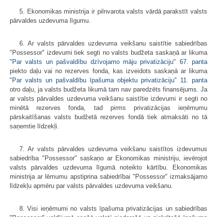
5. Ekonomikas ministrija ir pilnvarota valsts vārdā parakstīt valsts
pārvaldes uzdevuma līgumu.
6. Ar valsts pārvaldes uzdevuma veikšanu saistītie sabiedrības
"Possessor" izdevumi tiek segti no valsts budžeta saskaņā ar likuma
"
Par valsts un pašvaldību dzīvojamo māju privatizāciju
"
67. panta
piekto daļu vai no rezerves fonda, kas izveidots saskaņā ar likuma
"
Par valsts un pašvaldību īpašuma objektu privatizāciju
"
11. panta
otro daļu, ja valsts budžeta likumā tam nav paredzēts finansējums. Ja
ar valsts pārvaldes uzdevuma veikšanu saistītie izdevumi ir segti no
minētā rezerves fonda, tad pirms privatizācijas ieņēmumu
pārskaitīšanas valsts budžetā rezerves fondā tiek atmaksāti no tā
saņemtie līdzekļi.
7. Ar valsts pārvaldes uzdevuma veikšanu saistītos izdevumus
sabiedrība "Possessor" saskaņo ar Ekonomikas ministriju, ievērojot
valsts pārvaldes uzdevuma līgumā noteikto kārtību. Ekonomikas
ministrija ar lēmumu apstiprina sabiedrībai "Possessor" izmaksājamo
līdzekļu apmēru par valsts pārvaldes uzdevuma veikšanu.
8. Visi ieņēmumi no valsts īpašuma privatizācijas un sabiedrības