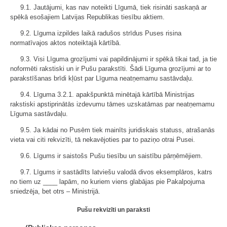
9.1. Jautājumi, kas nav noteikti Līgumā, tiek risināti saskaņā ar
spēkā esošajiem Latvijas Republikas tiesību aktiem.
9.2. Līguma izpildes laikā radušos strīdus Puses risina
normatīvajos aktos noteiktajā kārtībā.
9.3. Visi Līguma grozījumi vai papildinājumi ir spēkā tikai tad, ja tie
noformēti rakstiski un ir Pušu parakstīti. Šādi Līguma grozījumi ar to
parakstīšanas brīdi kļūst par Līguma neatņemamu sastāvdaļu.
9.4. Līguma 3.2.1. apakšpunktā minētajā kārtībā Ministrijas
rakstiski apstiprinātās izdevumu tāmes uzskatāmas par neatņemamu
Līguma sastāvdaļu.
9.5. Ja kādai no Pusēm tiek mainīts juridiskais statuss, atrašanās
vieta vai citi rekvizīti, tā nekavējoties par to paziņo otrai Pusei.
9.6. Līgums ir saistošs Pušu tiesību un saistību pārņēmējiem.
9.7. Līgums ir sastādīts latviešu valodā divos eksemplāros, katrs
no tiem uz ____ lapām, no kuriem viens glabājas pie Pakalpojuma
sniedzēja, bet otrs – Ministrijā.
Pušu rekvizīti un paraksti