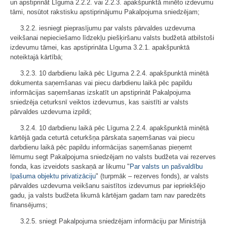
un apstiprināt Līguma 2.2.2. vai 2.2.3. apakšpunktā minēto izdevumu
tāmi, nosūtot rakstisku apstiprinājumu Pakalpojuma sniedzējam;
3.2.2. iesniegt pieprasījumu par valsts pārvaldes uzdevuma
veikšanai nepieciešamo līdzekļu piešķiršanu valsts budžetā atbilstoši
izdevumu tāmei, kas apstiprināta Līguma 3.2.1. apakšpunktā
noteiktajā kārtībā;
3.2.3. 10 darbdienu laikā pēc Līguma 2.2.4. apakšpunktā minētā
dokumenta saņemšanas vai piecu darbdienu laikā pēc papildu
informācijas saņemšanas izskatīt un apstiprināt Pakalpojuma
sniedzēja ceturksnī veiktos izdevumus, kas saistīti ar valsts
pārvaldes uzdevuma izpildi;
3.2.4. 10 darbdienu laikā pēc Līguma 2.2.4. apakšpunktā minētā
kārtējā gada ceturtā ceturkšņa pārskata saņemšanas vai piecu
darbdienu laikā pēc papildu informācijas saņemšanas pieņemt
lēmumu segt Pakalpojuma sniedzējam no valsts budžeta vai rezerves
fonda, kas izveidots saskaņā ar likumu "
Par valsts un pašvaldību
īpašuma objektu privatizāciju
" (turpmāk – rezerves fonds), ar valsts
pārvaldes uzdevuma veikšanu saistītos izdevumus par iepriekšējo
gadu, ja valsts budžeta likumā kārtējam gadam tam nav paredzēts
finansējums;
3.2.5. sniegt Pakalpojuma sniedzējam informāciju par Ministrijā