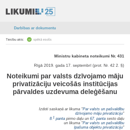
Darbības ar dokumentu
Tiesību akts:
spēkā esošs
Ministru kabineta noteikumi Nr. 431
Rīgā 2019. gada 17. septembrī (prot. Nr. 42 2. §)
Noteikumi par valsts dzīvojamo māju
privatizāciju veicošās institūcijas
pārvaldes uzdevuma deleģēšanu
Izdoti saskaņā ar likuma "
Par valsts un pašvaldību
dzīvojamo māju privatizāciju
"
1
8.
panta
pirmo daļu un
67. panta
sesto daļu
un likuma "
Par valsts un pašvaldību
īpašuma objektu privatizāciju
"