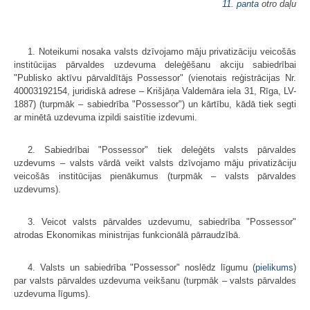
11. panta
otro daļu
1. Noteikumi nosaka valsts dzīvojamo māju privatizāciju veicošās
institūcijas pārvaldes uzdevuma deleģēšanu akciju sabiedrībai
"Publisko aktīvu pārvaldītājs Possessor" (vienotais reģistrācijas Nr.
40003192154, juridiskā adrese – Krišjāņa Valdemāra iela 31, Rīga, LV-
1887) (turpmāk – sabiedrība "Possessor") un kārtību, kādā tiek segti
ar minētā uzdevuma izpildi saistītie izdevumi.
2. Sabiedrībai "Possessor" tiek deleģēts valsts pārvaldes
uzdevums – valsts vārdā veikt valsts dzīvojamo māju privatizāciju
veicošās institūcijas pienākumus (turpmāk – valsts pārvaldes
uzdevums).
3. Veicot valsts pārvaldes uzdevumu, sabiedrība "Possessor"
atrodas Ekonomikas ministrijas funkcionālā pārraudzībā.
4. Valsts un sabiedrība "Possessor" noslēdz līgumu (
pielikums
)
par valsts pārvaldes uzdevuma veikšanu (turpmāk – valsts pārvaldes
uzdevuma līgums).