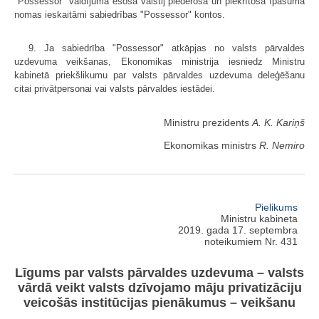
"Possessor" valdījumā esošā valstij piederošā un piekrītošā īpašuma
nomas ieskaitāmi sabiedrības "Possessor" kontos.
9. Ja sabiedrība "Possessor" atkāpjas no valsts pārvaldes
uzdevuma veikšanas, Ekonomikas ministrija iesniedz Ministru
kabinetā priekšlikumu par valsts pārvaldes uzdevuma deleģēšanu
citai privātpersonai vai valsts pārvaldes iestādei.
Ministru prezidents
A. K. Kariņš
Ekonomikas ministrs
R. Nemiro
Pielikums
Ministru kabineta
2019. gada 17. septembra
noteikumiem Nr. 431
Līgums par valsts pārvaldes uzdevuma – valsts
vārdā veikt valsts dzīvojamo māju privatizāciju
veicošās institūcijas pienākumus – veikšanu