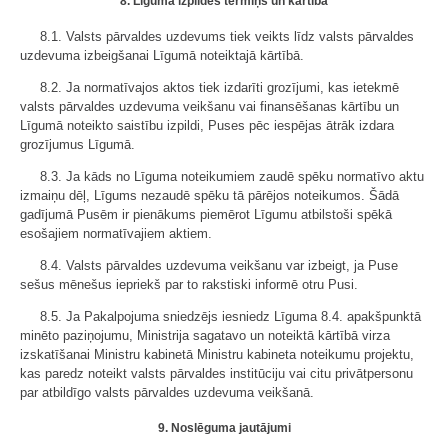
8. Līguma izpildes termiņš un kārtība
8.1. Valsts pārvaldes uzdevums tiek veikts līdz valsts pārvaldes
uzdevuma izbeigšanai Līgumā noteiktajā kārtībā.
8.2. Ja normatīvajos aktos tiek izdarīti grozījumi, kas ietekmē
valsts pārvaldes uzdevuma veikšanu vai finansēšanas kārtību un
Līgumā noteikto saistību izpildi, Puses pēc iespējas ātrāk izdara
grozījumus Līgumā.
8.3. Ja kāds no Līguma noteikumiem zaudē spēku normatīvo aktu
izmaiņu dēļ, Līgums nezaudē spēku tā pārējos noteikumos. Šādā
gadījumā Pusēm ir pienākums piemērot Līgumu atbilstoši spēkā
esošajiem normatīvajiem aktiem.
8.4. Valsts pārvaldes uzdevuma veikšanu var izbeigt, ja Puse
sešus mēnešus iepriekš par to rakstiski informē otru Pusi.
8.5. Ja Pakalpojuma sniedzējs iesniedz Līguma 8.4. apakšpunktā
minēto paziņojumu, Ministrija sagatavo un noteiktā kārtībā virza
izskatīšanai Ministru kabinetā Ministru kabineta noteikumu projektu,
kas paredz noteikt valsts pārvaldes institūciju vai citu privātpersonu
par atbildīgo valsts pārvaldes uzdevuma veikšanā.
9. Noslēguma jautājumi