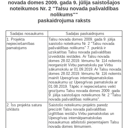
novada domes 2009. gada 9. jūlija saistošajos
noteikumos Nr. 2 "Talsu novada pašvaldības
nolikums""
paskaidrojuma raksts
Sadaļas nosaukums
Sadaļas paskaidrojums
1. Projekta
Talsu novada domes 2009. gada 9. jūlija
nepieciešamības
saistošo noteikumu Nr. 2 "Talsu novada
pamatojums
pašvaldības nolikums" 7. punktā ir
uzskaitītas Talsu novada pašvaldības
izveidotās iestādes. Ar Talsu novada
domes 28.02.2019. lēmumu Nr. 114 nolemts
reorganizēt Virbu pamatskolu par Virbu
sākumskolu ar 01.09.2019. Ar Talsu novada
domes 28.02.2019. lēmumu Nr. 116 nolemts
mainīt Upesgrīvas internātpamatskolas
nosaukumu uz Upesgrīvas pamatskola ar
01.08.2019. Tāpēc ir nepieciešams veikt
grozījumu Talsu novada domes 2009. gada
9. jūlija saistošajos noteikumos Nr. 2 "Talsu
novada pašvaldības nolikums".
2. Īss projekta satura
Saistošo noteikumu projekts paredz
izklāsts
precizēt Talsu novada pašvaldības
izglītības iestāžu Virbu pamatskolas un
Upesgrīvas internātpamatskolas
nosaukumus atbilstoši pieņemtajiem Talsu
novada domes lēmumiem.