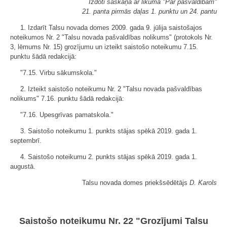
Izdoti saskaņā ar likuma "Par pašvaldībām"
21. panta pirmās daļas 1. punktu un 24. pantu
1. Izdarīt Talsu novada domes 2009. gada 9. jūlija saistošajos
noteikumos Nr. 2 "Talsu novada pašvaldības nolikums" (protokols Nr.
3, lēmums Nr. 15) grozījumu un izteikt saistošo noteikumu 7.15.
punktu šādā redakcijā:
"7.15. Virbu sākumskola."
2. Izteikt saistošo noteikumu Nr. 2 "Talsu novada pašvaldības
nolikums" 7.16. punktu šādā redakcijā:
"7.16. Upesgrīvas pamatskola."
3. Saistošo noteikumu 1. punkts stājas spēkā 2019. gada 1.
septembrī.
4. Saistošo noteikumu 2. punkts stājas spēkā 2019. gada 1.
augustā.
Talsu novada domes priekšsēdētājs
D. Karols
Saistošo noteikumu Nr. 22 "Grozījumi Talsu