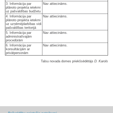
3. Informācija par
Nav attiecināms.
plānoto projekta ietekmi
uz pašvaldības budžetu
4. Informācija par
Nav attiecināms.
plānoto projekta ietekmi
uz uzņēmējdarbības vidi
pašvaldības teritorijā
5. Informācija par
Nav attiecināms.
administratīvajām
procedūrām
6. Informācija par
Nav attiecināms.
konsultācijām ar
privātpersonām
Talsu novada domes priekšsēdētājs
D. Karols