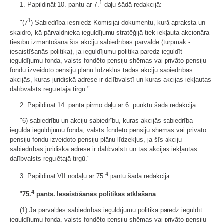
1
1. Papildināt 10. pantu ar 7.
daļu šādā redakcijā:
1
"(7
) Sabiedrība iesniedz Komisijai dokumentu, kurā apraksta un
skaidro, kā pārvaldnieka ieguldījumu stratēģijā tiek iekļauta akcionāra
tiesību izmantošana šīs akciju sabiedrības pārvaldē (turpmāk -
iesaistīšanās politika), ja ieguldījumu politika paredz ieguldīt
ieguldījumu fonda, valsts fondēto pensiju shēmas vai privāto pensiju
fondu izveidoto pensiju plānu līdzekļus tādas akciju sabiedrības
akcijās, kuras juridiskā adrese ir dalībvalstī un kuras akcijas iekļautas
dalībvalsts regulētajā tirgū."
2. Papildināt 14. panta pirmo daļu ar 6. punktu šādā redakcijā:
"6) sabiedrību un akciju sabiedrību, kuras akcijās sabiedrība
iegulda ieguldījumu fonda, valsts fondēto pensiju shēmas vai privāto
pensiju fondu izveidoto pensiju plānu līdzekļus, ja šīs akciju
sabiedrības juridiskā adrese ir dalībvalstī un tās akcijas iekļautas
dalībvalsts regulētajā tirgū."
4
3. Papildināt VII nodaļu ar 75.
pantu šādā redakcijā:
4
"
75.
pants. Iesaistīšanās politikas atklāšana
(1) Ja pārvaldes sabiedrības ieguldījumu politika paredz ieguldīt
ieguldījumu fonda, valsts fondēto pensiju shēmas vai privāto pensiju