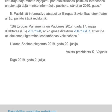
ceturtajā daļā minēto ziņojumu par iesaistīšanās politikas īstenošanu
un piektajā daļā minēto informāciju publisko, sākot ar 2020. gadu."
5. Papildināt informatīvo atsauci uz Eiropas Savienības direktīvām
ar 16. punktu šādā redakcijā:
"16) Eiropas Parlamenta un Padomes 2017. gada 17. maija
direktīvas (ES)
2017/828
, ar ko groza direktīvu
2007/36/EK
attiecībā
uz akcionāru ilgtermiņa iesaistīšanas veicināšanu."
Likums Saeimā pieņemts 2019. gada 20. jūnijā.
Valsts prezidents
R. Vējonis
Rīgā 2019. gada 2. jūlijā
Pašvaldību saistošie noteikumi