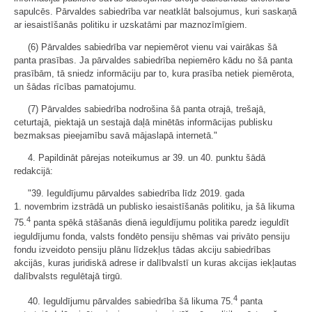
sapulcēs. Pārvaldes sabiedrība var neatklāt balsojumus, kuri saskaņā
ar iesaistīšanās politiku ir uzskatāmi par maznozīmīgiem.
(6) Pārvaldes sabiedrība var nepiemērot vienu vai vairākas šā
panta prasības. Ja pārvaldes sabiedrība nepiemēro kādu no šā panta
prasībām, tā sniedz informāciju par to, kura prasība netiek piemērota,
un šādas rīcības pamatojumu.
(7) Pārvaldes sabiedrība nodrošina šā panta otrajā, trešajā,
ceturtajā, piektajā un sestajā daļā minētās informācijas publisku
bezmaksas pieejamību savā mājaslapā internetā."
4. Papildināt pārejas noteikumus ar 39. un 40. punktu šādā
redakcijā:
"39. Ieguldījumu pārvaldes sabiedrība līdz 2019. gada
1. novembrim izstrādā un publisko iesaistīšanās politiku, ja šā likuma
4
75.
panta spēkā stāšanās dienā ieguldījumu politika paredz ieguldīt
ieguldījumu fonda, valsts fondēto pensiju shēmas vai privāto pensiju
fondu izveidoto pensiju plānu līdzekļus tādas akciju sabiedrības
akcijās, kuras juridiskā adrese ir dalībvalstī un kuras akcijas iekļautas
dalībvalsts regulētajā tirgū.
4
40. Ieguldījumu pārvaldes sabiedrība šā likuma 75.
panta