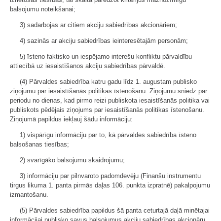
balsojumu noteikšanai;
3) sadarbojas ar citiem akciju sabiedrības akcionāriem;
4) sazinās ar akciju sabiedrības ieinteresētajām personām;
5) īsteno faktisko un iespējamo interešu konfliktu pārvaldību
attiecībā uz iesaistīšanos akciju sabiedrības pārvaldē.
(4) Pārvaldes sabiedrība katru gadu līdz 1. augustam publisko
ziņojumu par iesaistīšanās politikas īstenošanu. Ziņojumu sniedz par
periodu no dienas, kad pirmo reizi publiskota iesaistīšanās politika vai
publiskots pēdējais ziņojums par iesaistīšanās politikas īstenošanu.
Ziņojumā papildus iekļauj šādu informāciju:
1) vispārīgu informāciju par to, kā pārvaldes sabiedrība īsteno
balsošanas tiesības;
2) svarīgāko balsojumu skaidrojumu;
3) informāciju par pilnvaroto padomdevēju (Finanšu instrumentu
tirgus likuma 1. panta pirmās daļas 106. punkta izpratnē) pakalpojumu
izmantošanu.
(5) Pārvaldes sabiedrība papildus šā panta ceturtajā daļā minētajai
informācijai publisko savus balsojumus akciju sabiedrības akcionāru