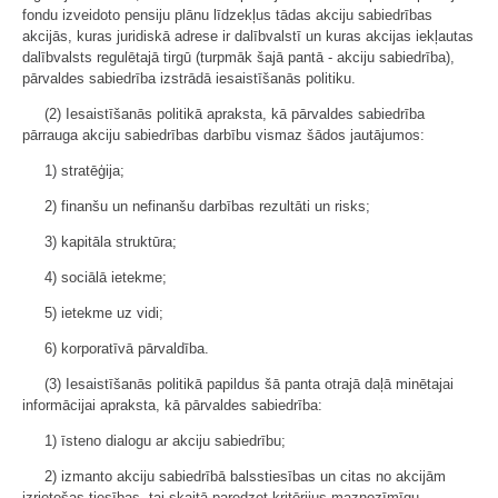
fondu izveidoto pensiju plānu līdzekļus tādas akciju sabiedrības
akcijās, kuras juridiskā adrese ir dalībvalstī un kuras akcijas iekļautas
dalībvalsts regulētajā tirgū (turpmāk šajā pantā - akciju sabiedrība),
pārvaldes sabiedrība izstrādā iesaistīšanās politiku.
(2) Iesaistīšanās politikā apraksta, kā pārvaldes sabiedrība
pārrauga akciju sabiedrības darbību vismaz šādos jautājumos:
1) stratēģija;
2) finanšu un nefinanšu darbības rezultāti un risks;
3) kapitāla struktūra;
4) sociālā ietekme;
5) ietekme uz vidi;
6) korporatīvā pārvaldība.
(3) Iesaistīšanās politikā papildus šā panta otrajā daļā minētajai
informācijai apraksta, kā pārvaldes sabiedrība:
1) īsteno dialogu ar akciju sabiedrību;
2) izmanto akciju sabiedrībā balsstiesības un citas no akcijām
izrietošas tiesības, tai skaitā paredzot kritērijus maznozīmīgu