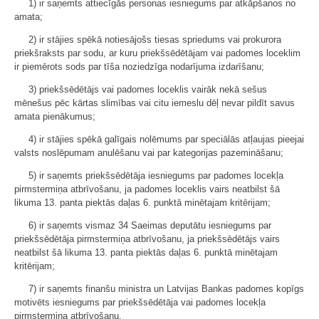
1) ir saņemts attiecīgās personas iesniegums par atkāpšanos no
amata;
2) ir stājies spēkā notiesājošs tiesas spriedums vai prokurora
priekšraksts par sodu, ar kuru priekšsēdētājam vai padomes loceklim
ir piemērots sods par tīša noziedzīga nodarījuma izdarīšanu;
3) priekšsēdētājs vai padomes loceklis vairāk nekā sešus
mēnešus pēc kārtas slimības vai citu iemeslu dēļ nevar pildīt savus
amata pienākumus;
4) ir stājies spēkā galīgais nolēmums par speciālās atļaujas pieejai
valsts noslēpumam anulēšanu vai par kategorijas pazemināšanu;
5) ir saņemts priekšsēdētāja iesniegums par padomes locekļa
pirmstermiņa atbrīvošanu, ja padomes loceklis vairs neatbilst šā
likuma 13. panta piektās daļas 6. punktā minētajam kritērijam;
6) ir saņemts vismaz 34 Saeimas deputātu iesniegums par
priekšsēdētāja pirmstermiņa atbrīvošanu, ja priekšsēdētājs vairs
neatbilst šā likuma 13. panta piektās daļas 6. punktā minētajam
kritērijam;
7) ir saņemts finanšu ministra un Latvijas Bankas padomes kopīgs
motivēts iesniegums par priekšsēdētāja vai padomes locekļa
pirmstermiņa atbrīvošanu.