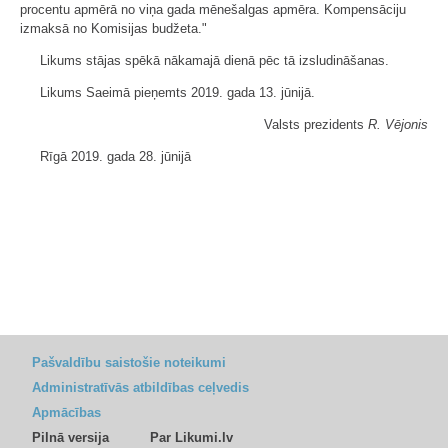
procentu apmērā no viņa gada mēnešalgas apmēra. Kompensāciju
izmaksā no Komisijas budžeta."
Likums stājas spēkā nākamajā dienā pēc tā izsludināšanas.
Likums Saeimā pieņemts 2019. gada 13. jūnijā.
Valsts prezidents
R. Vējonis
Rīgā 2019. gada 28. jūnijā
Pašvaldību saistošie noteikumi
Administratīvās atbildības ceļvedis
Apmācības
Pilnā versija
Par Likumi.lv