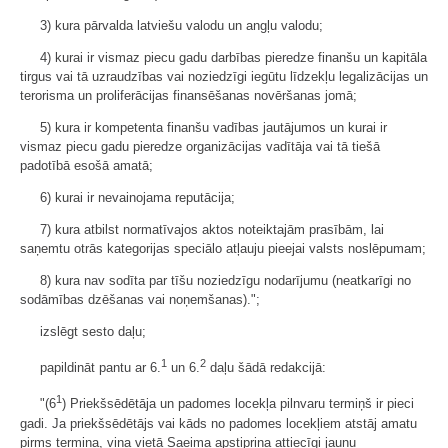
3) kura pārvalda latviešu valodu un angļu valodu;
4) kurai ir vismaz piecu gadu darbības pieredze finanšu un kapitāla
tirgus vai tā uzraudzības vai noziedzīgi iegūtu līdzekļu legalizācijas un
terorisma un proliferācijas finansēšanas novēršanas jomā;
5) kura ir kompetenta finanšu vadības jautājumos un kurai ir
vismaz piecu gadu pieredze organizācijas vadītāja vai tā tiešā
padotībā esošā amatā;
6) kurai ir nevainojama reputācija;
7) kura atbilst normatīvajos aktos noteiktajām prasībām, lai
saņemtu otrās kategorijas speciālo atļauju pieejai valsts noslēpumam;
8) kura nav sodīta par tīšu noziedzīgu nodarījumu (neatkarīgi no
sodāmības dzēšanas vai noņemšanas).";
izslēgt sesto daļu;
1
2
papildināt pantu ar 6.
un 6.
daļu šādā redakcijā:
1
"(6
) Priekšsēdētāja un padomes locekļa pilnvaru termiņš ir pieci
gadi. Ja priekšsēdētājs vai kāds no padomes locekļiem atstāj amatu
pirms termiņa, viņa vietā Saeima apstiprina attiecīgi jaunu