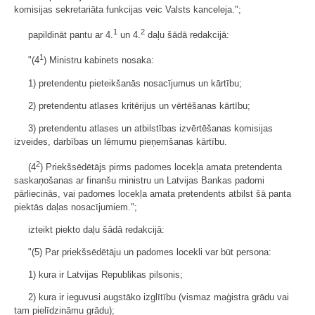
komisijas sekretariāta funkcijas veic Valsts kanceleja.";
1
2
papildināt pantu ar 4.
un 4.
daļu šādā redakcijā:
1
"(4
) Ministru kabinets nosaka:
1) pretendentu pieteikšanās nosacījumus un kārtību;
2) pretendentu atlases kritērijus un vērtēšanas kārtību;
3) pretendentu atlases un atbilstības izvērtēšanas komisijas
izveides, darbības un lēmumu pieņemšanas kārtību.
2
(4
) Priekšsēdētājs pirms padomes locekļa amata pretendenta
saskaņošanas ar finanšu ministru un Latvijas Bankas padomi
pārliecinās, vai padomes locekļa amata pretendents atbilst šā panta
piektās daļas nosacījumiem.";
izteikt piekto daļu šādā redakcijā:
"(5) Par priekšsēdētāju un padomes locekli var būt persona:
1) kura ir Latvijas Republikas pilsonis;
2) kura ir ieguvusi augstāko izglītību (vismaz maģistra grādu vai
tam pielīdzināmu grādu);