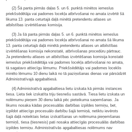
(2) Šā panta pirmās daļas 5. un 6. punktā minētos iemeslus
priekšsēdētāja vai padomes locekļa atbrīvošanai no amata izvērtē šā
likuma 13. panta ceturtajā daļā minētā pretendentu atlases un
atbilstības izvērtēšanas komisija.
(3) Ja šā panta pirmās daļas 5. un 6. punktā minētos iemeslus
priekšsēdētāja vai padomes locekļa atbrīvošanai no amata šā likuma
13. panta ceturtajā daļā minētā pretendentu atlases un atbilstības
izvērtēšanas komisija nekonstatē, atbrīvošanas procedūru pārtrauc.
Ja pretendentu atlases un atbilstības izvērtēšanas komisija konstatē
iemeslus priekšsēdētāja vai padomes locekļa atbrīvošanai no amata,
tā sagatavo attiecīgu lēmumu. Priekšsēdētājs vai padomes loceklis
minēto lēmumu 10 dienu laikā no tā paziņošanas dienas var pārsūdzēt
Administratīvajā apgabaltiesā.
(4) Administratīvā apgabaltiesa lietu izskata kā pirmās instances
tiesa. Lieta tiek izskatīta triju tiesnešu sastāvā. Tiesa lietu izskata un
nolēmumu pieņem 30 dienu laikā pēc pieteikuma saņemšanas. Ja
likums nosaka kādas procesuālās darbības izpildes termiņu, bet,
izpildot attiecīgo procesuālo darbību šajā termiņā, netiktu ievērots
šajā daļā noteiktais lietas izskatīšanas un nolēmuma pieņemšanas
termiņš, tiesa (tiesnesis) pati nosaka attiecīgās procesuālās darbības
izpildes termiņu. Administratīvās apgabaltiesas nolēmums nav