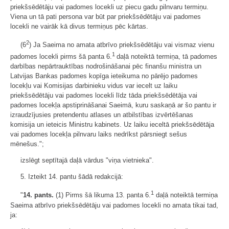
priekšsēdētāju vai padomes locekli uz piecu gadu pilnvaru termiņu.
Viena un tā pati persona var būt par priekšsēdētāju vai padomes
locekli ne vairāk kā divus termiņus pēc kārtas.
2
(6
) Ja Saeima no amata atbrīvo priekšsēdētāju vai vismaz vienu
1
padomes locekli pirms šā panta 6.
daļā noteiktā termiņa, tā padomes
darbības nepārtrauktības nodrošināšanai pēc finanšu ministra un
Latvijas Bankas padomes kopīga ieteikuma no pārējo padomes
locekļu vai Komisijas darbinieku vidus var iecelt uz laiku
priekšsēdētāju vai padomes locekli līdz tāda priekšsēdētāja vai
padomes locekļa apstiprināšanai Saeimā, kuru saskaņā ar šo pantu ir
izraudzījusies pretendentu atlases un atbilstības izvērtēšanas
komisija un ieteicis Ministru kabinets. Uz laiku ieceltā priekšsēdētāja
vai padomes locekļa pilnvaru laiks nedrīkst pārsniegt sešus
mēnešus.";
izslēgt septītajā daļā vārdus "viņa vietnieka".
5. Izteikt 14. pantu šādā redakcijā:
1
"
14. pants.
(1) Pirms šā likuma 13. panta 6.
daļā noteiktā termiņa
Saeima atbrīvo priekšsēdētāju vai padomes locekli no amata tikai tad,
ja: