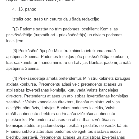
4. 13. pantā:
izteikt otro, trešo un ceturto daļu šādā redakcijā:
"(2) Padome sastāv no trim padomes locekļiem: Komisijas
priekšsēdētāja (turpmāk arī - priekšsēdētājs) un diviem padomes
locekļiem.
(3) Priekšsēdētāju pēc Ministru kabineta ieteikuma amatā
apstiprina Saeima. Padomes locekļus pēc priekšsēdētāja ieteikuma,
kas saskaņots ar finanšu ministru un Latvijas Bankas padomi, amatā
apstiprina Saeima.
(4) Priekšsēdētāja amata pretendentus Ministru kabinets izraugās
atklātā konkursā. Pretendentu atlasi veic pretendentu atlases un
atbilstības izvērtēšanas komisija, kuru vada Valsts kancelejas
direktors. Pretendentu atlases un atbilstības izvērtēšanas komisijas
sastāvā ir Valsts kancelejas direktors, finanšu ministrs vai viņa
deleģēts pārstāvis, Latvijas Bankas padomes loceklis, Valsts
drošības dienesta direktors un Finanšu izlūkošanas dienesta
priekšnieks. Pretendentu atlases un atbilstības izvērtēšanas
komisijas sēdēs ar padomdevēja tiesībām piedalās ne vairāk kā trīs
Finanšu sektora attīstības padomes deleģēti tās sastāvā esošu
biedrību pārstāvji. Pretendentu atlases un atbilstības izvērtēšanas