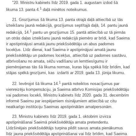
"20. Ministru kabinets līdz 2019. gada 1. augustam izdod šā
1
likuma 13. panta 4.
daļā minētos noteikumus.
21. Grozījumus šā likuma 13. panta otrajā daļā attiecībā uz tās
izteikšanu jaunā redakcijā, grozījumus septītajā daļā, 14. pantu jaunā
1
redakcijā, 14.
pantu un grozījumus 15. pantā attiecībā uz tā pirmās
un otrās daļas izteikšanu jaunā redakcijā piemēro ar brīdi, kad Saeima
ir apstiprinājusi amatā jaunu priekšsēdētāju un abus padomes
locekļus. Līdz dienai, kad Saeima ir apstiprinājusi amatā jaunu
priekšsēdētāju un padomes locekļus, attiecībā uz padomes sastāvu,
atbrīvošanu no amata, sēžu vadīšanu un lemttiesīgumu ir
piemērojamas tās šā likuma normas, kuras bija spēkā līdz brīdim, kad
stājas spēkā grozījumi, kas izdarīti ar 2019. gada 13. jūnija likumu.
1
22. Ievērojot šā likuma 14.
pantā noteiktos nosacījumus par
vienreizēju kompensāciju, ja Saeima atbrīvo Komisijas priekšsēdētāju
vai padomes locekli, Ministru kabinets līdz 2020. gada 31. decembrim
informē Saeimu par iespējamiem risinājumiem attiecībā uz citu
neatkarīgo institūciju Saeimas apstiprinātām amatpersonām.
23. Ministru kabinets līdz 2019. gada 1. oktobrim izvirza
apstiprināšanai Saeimā priekšsēdētāja amata pretendentu.
Līdzšinējais priekšsēdētājs turpina pildīt savus amata pienākumus
līdz jauna priekšsēdētāja apstiprināšanai vai līdz brīdim, kad Saeima