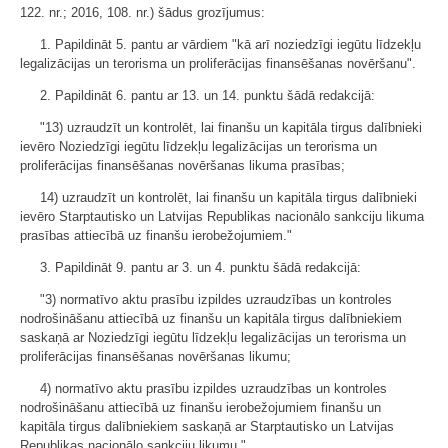
122. nr.; 2016, 108. nr.) šādus grozījumus:
1. Papildināt 5. pantu ar vārdiem "kā arī noziedzīgi iegūtu līdzekļu
legalizācijas un terorisma un proliferācijas finansēšanas novēršanu".
2. Papildināt 6. pantu ar 13. un 14. punktu šādā redakcijā:
"13) uzraudzīt un kontrolēt, lai finanšu un kapitāla tirgus dalībnieki
ievēro Noziedzīgi iegūtu līdzekļu legalizācijas un terorisma un
proliferācijas finansēšanas novēršanas likuma prasības;
14) uzraudzīt un kontrolēt, lai finanšu un kapitāla tirgus dalībnieki
ievēro Starptautisko un Latvijas Republikas nacionālo sankciju likuma
prasības attiecībā uz finanšu ierobežojumiem."
3. Papildināt 9. pantu ar 3. un 4. punktu šādā redakcijā:
"3) normatīvo aktu prasību izpildes uzraudzības un kontroles
nodrošināšanu attiecībā uz finanšu un kapitāla tirgus dalībniekiem
saskaņā ar Noziedzīgi iegūtu līdzekļu legalizācijas un terorisma un
proliferācijas finansēšanas novēršanas likumu;
4) normatīvo aktu prasību izpildes uzraudzības un kontroles
nodrošināšanu attiecībā uz finanšu ierobežojumiem finanšu un
kapitāla tirgus dalībniekiem saskaņā ar Starptautisko un Latvijas
Republikas nacionālo sankciju likumu."