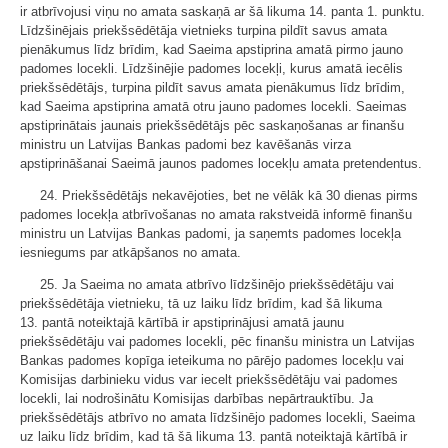
ir atbrīvojusi viņu no amata saskaņā ar šā likuma 14. panta 1. punktu.
Līdzšinējais priekšsēdētāja vietnieks turpina pildīt savus amata
pienākumus līdz brīdim, kad Saeima apstiprina amatā pirmo jauno
padomes locekli. Līdzšinējie padomes locekļi, kurus amatā iecēlis
priekšsēdētājs, turpina pildīt savus amata pienākumus līdz brīdim,
kad Saeima apstiprina amatā otru jauno padomes locekli. Saeimas
apstiprinātais jaunais priekšsēdētājs pēc saskaņošanas ar finanšu
ministru un Latvijas Bankas padomi bez kavēšanās virza
apstiprināšanai Saeimā jaunos padomes locekļu amata pretendentus.
24. Priekšsēdētājs nekavējoties, bet ne vēlāk kā 30 dienas pirms
padomes locekļa atbrīvošanas no amata rakstveidā informē finanšu
ministru un Latvijas Bankas padomi, ja saņemts padomes locekļa
iesniegums par atkāpšanos no amata.
25. Ja Saeima no amata atbrīvo līdzšinējo priekšsēdētāju vai
priekšsēdētāja vietnieku, tā uz laiku līdz brīdim, kad šā likuma
13. pantā noteiktajā kārtībā ir apstiprinājusi amatā jaunu
priekšsēdētāju vai padomes locekli, pēc finanšu ministra un Latvijas
Bankas padomes kopīga ieteikuma no pārējo padomes locekļu vai
Komisijas darbinieku vidus var iecelt priekšsēdētāju vai padomes
locekli, lai nodrošinātu Komisijas darbības nepārtrauktību. Ja
priekšsēdētājs atbrīvo no amata līdzšinējo padomes locekli, Saeima
uz laiku līdz brīdim, kad tā šā likuma 13. pantā noteiktajā kārtībā ir