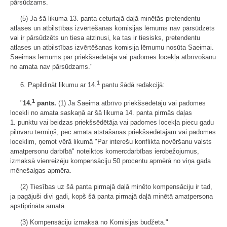
pārsūdzams.
(5) Ja šā likuma 13. panta ceturtajā daļā minētās pretendentu
atlases un atbilstības izvērtēšanas komisijas lēmums nav pārsūdzēts
vai ir pārsūdzēts un tiesa atzinusi, ka tas ir tiesisks, pretendentu
atlases un atbilstības izvērtēšanas komisija lēmumu nosūta Saeimai.
Saeimas lēmums par priekšsēdētāja vai padomes locekļa atbrīvošanu
no amata nav pārsūdzams."
1
6. Papildināt likumu ar 14.
pantu šādā redakcijā:
1
"
14.
pants.
(1) Ja Saeima atbrīvo priekšsēdētāju vai padomes
locekli no amata saskaņā ar šā likuma 14. panta pirmās daļas
1. punktu vai beidzas priekšsēdētāja vai padomes locekļa piecu gadu
pilnvaru termiņš, pēc amata atstāšanas priekšsēdētājam vai padomes
loceklim, ņemot vērā likumā "Par interešu konflikta novēršanu valsts
amatpersonu darbībā" noteiktos komercdarbības ierobežojumus,
izmaksā vienreizēju kompensāciju 50 procentu apmērā no viņa gada
mēnešalgas apmēra.
(2) Tiesības uz šā panta pirmajā daļā minēto kompensāciju ir tad,
ja pagājuši divi gadi, kopš šā panta pirmajā daļā minētā amatpersona
apstiprināta amatā.
(3) Kompensāciju izmaksā no Komisijas budžeta."