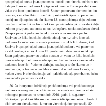
apstiprinājusi amatā jaunu padomes locekli, pēc finanšu ministra un
Latvijas Bankas padomes kopīga ieteikuma no Komisijas darbinieku
vidus var iecelt padomes locekli. Šādām personām piemēro tiesību
normas, kas attiecībā uz prasībām priekšsēdētājam un padomes
locekļiem bija spēkā līdz šā likuma 13. panta piektajā daļā izdarīto
grozījumu attiecībā uz tās izteikšanu jaunā redakcijā un sestajā daļā
izdarīto grozījumu attiecībā uz tās izslēgšanu spēkā stāšanās dienai.
Pārejas periodā padomes locekļu skaits ir ne mazāks par trim.
Saeimas uz laiku ieceltais priekšsēdētājs vai uz laiku ieceltais
padomes loceklis savus amata pienākumus pilda līdz dienai, kad
Saeima ir apstiprinājusi amatā jaunu priekšsēdētāju vai padomes
locekli saskaņā ar šā likuma 13. panta trešo daļu jaunā redakcijā.
Šādā gadījumā padomes sēdes sasauc un vada uz laiku ieceltais
priekšsēdētājs, bet priekšsēdētāja prombūtnes laikā - viņa iecelts
padomes loceklis. Padome darbojas saskaņā ar šo likumu un ir
lemttiesīga, ja tās sēdē piedalās vismaz divi padomes locekļi, no
kuriem viens ir priekšsēdētājs vai - priekšsēdētāja prombūtnes laikā -
viņa iecelts padomes loceklis.
26. Ja ir saņemts līdzšinējā priekšsēdētāja vai priekšsēdētāja
vietnieka iesniegums par atkāpšanos no amata un Saeima atbrīvo
attiecīgās personas no amata līdz 2019. gada 1. augustam,
līdzšinējam priekšsēdētājam vai priekšsēdētāja vietniekam, beidzot
pildīt amata pienākumus, izmaksā vienreizēju kompensāciju 80