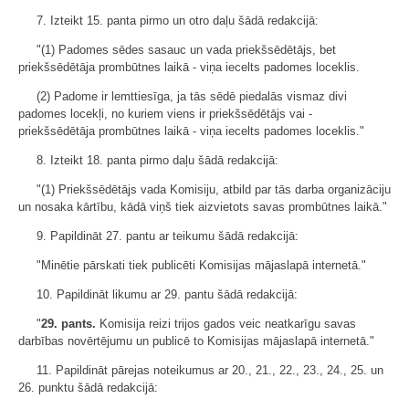
7. Izteikt 15. panta pirmo un otro daļu šādā redakcijā:
"(1) Padomes sēdes sasauc un vada priekšsēdētājs, bet
priekšsēdētāja prombūtnes laikā - viņa iecelts padomes loceklis.
(2) Padome ir lemttiesīga, ja tās sēdē piedalās vismaz divi
padomes locekļi, no kuriem viens ir priekšsēdētājs vai -
priekšsēdētāja prombūtnes laikā - viņa iecelts padomes loceklis."
8. Izteikt 18. panta pirmo daļu šādā redakcijā:
"(1) Priekšsēdētājs vada Komisiju, atbild par tās darba organizāciju
un nosaka kārtību, kādā viņš tiek aizvietots savas prombūtnes laikā."
9. Papildināt 27. pantu ar teikumu šādā redakcijā:
"Minētie pārskati tiek publicēti Komisijas mājaslapā internetā."
10. Papildināt likumu ar 29. pantu šādā redakcijā:
"
29. pants.
Komisija reizi trijos gados veic neatkarīgu savas
darbības novērtējumu un publicē to Komisijas mājaslapā internetā."
11. Papildināt pārejas noteikumus ar 20., 21., 22., 23., 24., 25. un
26. punktu šādā redakcijā: