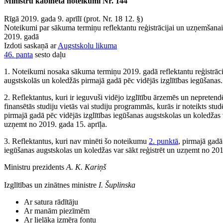
Ministru kabineta noteikumi Nr. 144
Rīgā 2019. gada 9. aprīlī (prot. Nr. 18 12. §)
Noteikumi par sākuma termiņu reflektantu reģistrācijai un uzņemšanai
2019. gadā
Izdoti saskaņā ar
Augstskolu likuma
46. panta
sesto daļu
1. Noteikumi nosaka sākuma termiņu 2019. gadā reflektantu reģistrāc
augstskolās un koledžās pirmajā gadā pēc vidējās izglītības iegūšanas.
2. Reflektantus, kuri ir ieguvuši vidējo izglītību ārzemēs un nepretend
finansētās studiju vietās vai studiju programmās, kurās ir noteikts stu
pirmajā gadā pēc vidējās izglītības iegūšanas augstskolas un koledžas v
uzņemt no 2019. gada 15. aprīļa.
3. Reflektantus, kuri nav minēti šo noteikumu
2. punktā
, pirmajā gadā
iegūšanas augstskolas un koledžas var sākt reģistrēt un uzņemt no 2019
Ministru prezidents
A. K. Kariņš
Izglītības un zinātnes ministre
I. Šuplinska
Ar satura rādītāju
Ar manām piezīmēm
Ar lielāka izmēra fontu