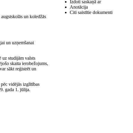
Izdoti saskaņā ar
Anotācija
Citi saistītie dokumenti
 augstskolās un koledžās
ijai un uzņemšanai
ē uz studijām valsts
dējošo skaita ierobežojums,
ar sākt reģistrēt un
 pēc vidējās izglītības
. gada 1. jūlija.