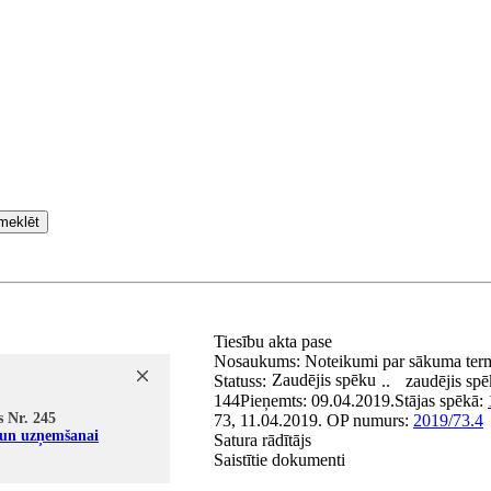
meklēt
Tiesību akta pase
Nosaukums:
Noteikumi par sākuma termi
Zaudējis spēku
Statuss:
..
zaudējis sp
144
Pieņemts:
09.04.2019.
Stājas spēkā:
s Nr. 245
73, 11.04.2019.
OP numurs:
2019/73.4
i un uzņemšanai
Satura rādītājs
Saistītie dokumenti