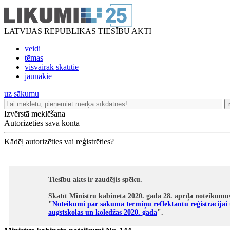
LATVIJAS REPUBLIKAS TIESĪBU AKTI
veidi
tēmas
visvairāk skatītie
jaunākie
uz sākumu
Izvērstā meklēšana
Autorizēties savā kontā
Kādēļ autorizēties vai reģistrēties?
Tiesību akts ir zaudējis spēku.
Skatīt Ministru kabineta 2020. gada 28. aprīļa noteikumu
"
Noteikumi par sākuma termiņu reflektantu reģistrācija
augstskolās un koledžās 2020. gadā
".