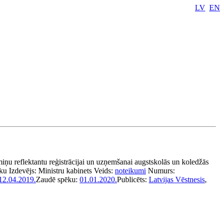
LV
EN
ņu reflektantu reģistrācijai un uzņemšanai augstskolās un koledžās
ēku
Izdevējs:
Ministru kabinets
Veids:
noteikumi
Numurs:
12.04.2019.
Zaudē spēku:
01.01.2020.
Publicēts:
Latvijas Vēstnesis
,