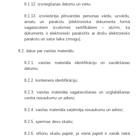
8.1.12. izsniegšanas datumu un vietu;
8.1.13. izsniedzēja pilnvarotās personas vārdu, uzvārdu,
amatu un parakstu (elektroniska dokumenta formā
sagatavotiem izcelsmes sertifikātiem – atzīmi, ka
dokuments ir elektroniski parakstīts ar drošu elektronisko
parakstu un satur laika zīmogu);
8.2. datus par vaislas materiālu:
8.2.1. vaislas materiāla identifikāciju un savākšanas
datumu;
8.2.2. konteinera identifikāciju;
8.2.3. vaislas materiāla sagatavošanas un uzglabāšanas
centra nosaukumu un adresi;
8.2.4. vaislas materiāla saņēmēja nosaukumu un adresi;
8.2.5. spermas devu skaitu;
8.2.6. olšūnu skaitu pajetē, ja vienā pajetē ir vairāk nekā