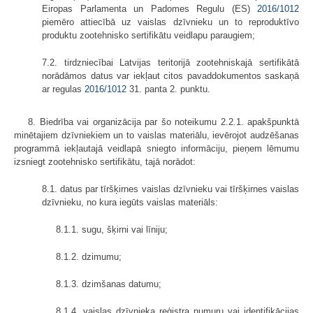
Eiropas Parlamenta un Padomes Regulu (ES)
2016/1012
piemēro attiecībā uz vaislas dzīvnieku un to reproduktīvo
produktu zootehnisko sertifikātu veidlapu paraugiem;
7.2. tirdzniecībai Latvijas teritorijā zootehniskajā sertifikātā
norādāmos datus var iekļaut citos pavaddokumentos saskaņā
ar regulas
2016/1012
31. panta 2. punktu.
8. Biedrība vai organizācija par šo noteikumu 2.2.1. apakšpunktā
minētajiem dzīvniekiem un to vaislas materiālu, ievērojot audzēšanas
programmā iekļautajā veidlapā sniegto informāciju, pieņem lēmumu
izsniegt zootehnisko sertifikātu, tajā norādot:
8.1. datus par tīršķirnes vaislas dzīvnieku vai tīršķirnes vaislas
dzīvnieku, no kura iegūts vaislas materiāls:
8.1.1. sugu, šķirni vai līniju;
8.1.2. dzimumu;
8.1.3. dzimšanas datumu;
8.1.4. vaislas dzīvnieka reģistra numuru vai identifikācijas