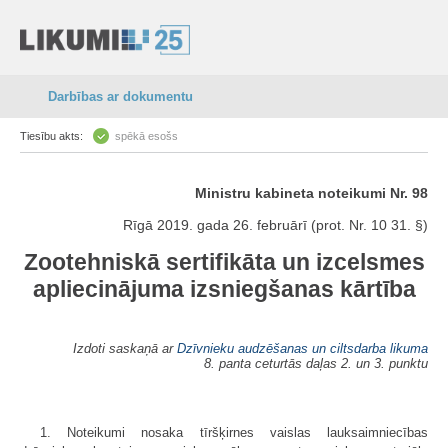
Darbības ar dokumentu
Tiesību akts:
spēkā esošs
Ministru kabineta noteikumi Nr. 98
Rīgā 2019. gada 26. februārī (prot. Nr. 10 31. §)
Zootehniskā sertifikāta un izcelsmes
apliecinājuma izsniegšanas kārtība
Izdoti saskaņā ar
Dzīvnieku audzēšanas un ciltsdarba likuma
8. panta ceturtās daļas 2. un 3. punktu
1. Noteikumi nosaka tīršķirnes vaislas lauksaimniecības