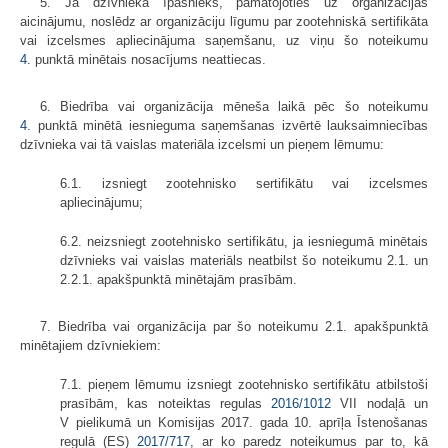
5. Ja dzīvnieka īpašnieks, pamatojoties uz organizācijas
aicinājumu, noslēdz ar organizāciju līgumu par zootehniskā sertifikāta
vai izcelsmes apliecinājuma saņemšanu, uz viņu šo noteikumu
4.
punktā minētais nosacījums neattiecas.
6. Biedrība vai organizācija mēneša laikā pēc šo noteikumu
4.
punktā minētā iesnieguma saņemšanas izvērtē lauksaimniecības
dzīvnieka vai tā vaislas materiāla izcelsmi un pieņem lēmumu:
6.1. izsniegt zootehnisko sertifikātu vai izcelsmes
apliecinājumu;
6.2. neizsniegt zootehnisko sertifikātu, ja iesniegumā minētais
dzīvnieks vai vaislas materiāls neatbilst šo noteikumu 2.1. un
2.2.1. apakšpunktā minētajām prasībām.
7. Biedrība vai organizācija par šo noteikumu 2.1. apakšpunktā
minētajiem dzīvniekiem:
7.1. pieņem lēmumu izsniegt zootehnisko sertifikātu atbilstoši
prasībām, kas noteiktas regulas
2016/1012
VII nodaļā un
V pielikumā un Komisijas 2017. gada 10. aprīļa Īstenošanas
regulā (ES)
2017/717
, ar ko paredz noteikumus par to, kā