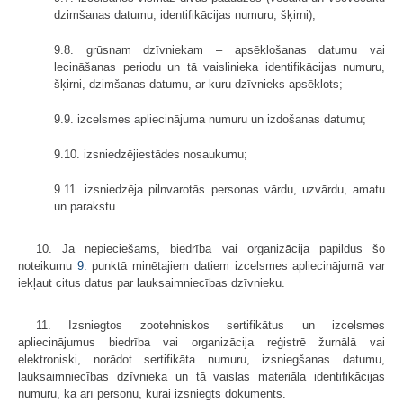
dzimšanas datumu, identifikācijas numuru, šķirni);
9.8. grūsnam dzīvniekam – apsēklošanas datumu vai
lecināšanas periodu un tā vaislinieka identifikācijas numuru,
šķirni, dzimšanas datumu, ar kuru dzīvnieks apsēklots;
9.9. izcelsmes apliecinājuma numuru un izdošanas datumu;
9.10. izsniedzējiestādes nosaukumu;
9.11. izsniedzēja pilnvarotās personas vārdu, uzvārdu, amatu
un parakstu.
10. Ja nepieciešams, biedrība vai organizācija papildus šo
noteikumu
9.
punktā minētajiem datiem izcelsmes apliecinājumā var
iekļaut citus datus par lauksaimniecības dzīvnieku.
11. Izsniegtos zootehniskos sertifikātus un izcelsmes
apliecinājumus biedrība vai organizācija reģistrē žurnālā vai
elektroniski, norādot sertifikāta numuru, izsniegšanas datumu,
lauksaimniecības dzīvnieka un tā vaislas materiāla identifikācijas
numuru, kā arī personu, kurai izsniegts dokuments.