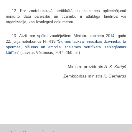
12. Par zootehniskajā sertifikātā un izcelsmes apliecinājumā
norādīto datu pareizību un ticamību ir atbildīga biedrība vai
organizācija, kas izsniegusi dokumentu.
13. Atzīt par spēku zaudējušiem Ministru kabineta 2014. gada
22. jūlija noteikumus Nr. 419 "
Šķirnes lauksaimniecības dzīvnieka, tā
spermas, olšūnas un embrija izcelsmes sertifikāta izsniegšanas
kārtība
" (Latvijas Vēstnesis, 2014, 150. nr.).
Ministru prezidents
A. K. Kariņš
Zemkopības ministrs
K. Gerhards