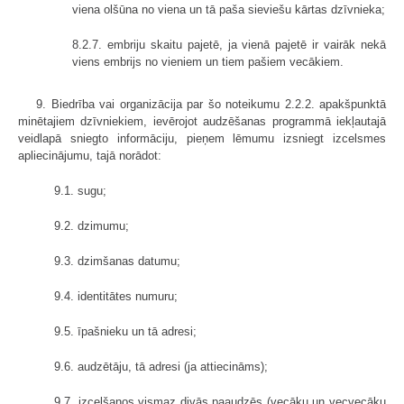
viena olšūna no viena un tā paša sieviešu kārtas dzīvnieka;
8.2.7. embriju skaitu pajetē, ja vienā pajetē ir vairāk nekā
viens embrijs no vieniem un tiem pašiem vecākiem.
9. Biedrība vai organizācija par šo noteikumu 2.2.2. apakšpunktā
minētajiem dzīvniekiem, ievērojot audzēšanas programmā iekļautajā
veidlapā sniegto informāciju, pieņem lēmumu izsniegt izcelsmes
apliecinājumu, tajā norādot:
9.1. sugu;
9.2. dzimumu;
9.3. dzimšanas datumu;
9.4. identitātes numuru;
9.5. īpašnieku un tā adresi;
9.6. audzētāju, tā adresi (ja attiecināms);
9.7. izcelšanos vismaz divās paaudzēs (vecāku un vecvecāku