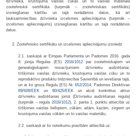
dzīvnieka, krustojuma vaislas cūkas un to vaislas materiāla
zootehniskā sertifikāta (turpmāk – zootehniskais sertifikāts)
izsniegšanas kārtību un tajā norādāmos datus, kā arī
lauksaimniecības dzīvnieka izcelsmes apliecinājuma (turpmāk –
izcelsmes apliecinājums) izsniegšanas kārtību un tajā norādāmos
datus.
2. Zootehnisko sertifikātu un izcelsmes apliecinājumu izsniedz:
2.1. saskaņā ar Eiropas Parlamenta un Padomes 2016. gada
8. jūnija Regulas (ES)
2016/1012
par zootehniskajiem un
ģenealoģiskajiem nosacījumiem dzīvnieku audzēšanai,
tīršķirnes vaislas dzīvnieku, krustojuma vaislas cūku un to
reproduktīvo produktu tirdzniecībai Savienībā un ievešanai tajā,
un ar ko groza Regulu (ES) Nr.
652/2014
, Padomes Direktīvas
89/608/EEK
un
90/425/EEK
un atceļ konkrētus aktus
dzīvnieku audzēšanas jomā (Dzīvnieku audzēšanas regula)
(turpmāk – regula
2016/1012
), 2. panta 1. punktu attiecībā uz
tīršķirnes vaislas liellopiem, cūkām, aitām, kazām, zirgiem un
krustojuma vaislas cūkām un to vaislas materiālu;
2.2. saskaņā ar šo noteikumu prasībām attiecībā uz: