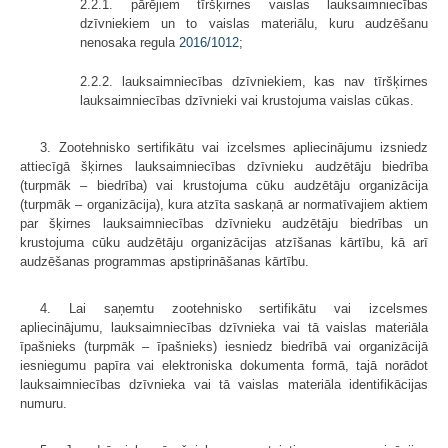
2.2.1. pārējiem tīršķirnes vaislas lauksaimniecības
dzīvniekiem un to vaislas materiālu, kuru audzēšanu
nenosaka regula
2016/1012
;
2.2.2. lauksaimniecības dzīvniekiem, kas nav tīršķirnes
lauksaimniecības dzīvnieki vai krustojuma vaislas cūkas.
3. Zootehnisko sertifikātu vai izcelsmes apliecinājumu izsniedz
attiecīgā šķirnes lauksaimniecības dzīvnieku audzētāju biedrība
(turpmāk – biedrība) vai krustojuma cūku audzētāju organizācija
(turpmāk – organizācija), kura atzīta saskaņā ar normatīvajiem aktiem
par šķirnes lauksaimniecības dzīvnieku audzētāju biedrības un
krustojuma cūku audzētāju organizācijas atzīšanas kārtību, kā arī
audzēšanas programmas apstiprināšanas kārtību.
4. Lai saņemtu zootehnisko sertifikātu vai izcelsmes
apliecinājumu, lauksaimniecības dzīvnieka vai tā vaislas materiāla
īpašnieks (turpmāk – īpašnieks) iesniedz biedrībā vai organizācijā
iesniegumu papīra vai elektroniska dokumenta formā, tajā norādot
lauksaimniecības dzīvnieka vai tā vaislas materiāla identifikācijas
numuru.