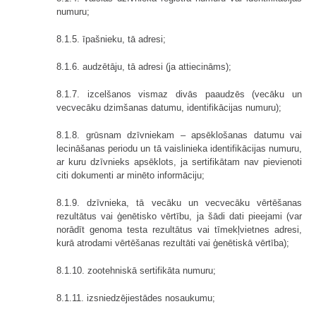
numuru;
8.1.5. īpašnieku, tā adresi;
8.1.6. audzētāju, tā adresi (ja attiecināms);
8.1.7. izcelšanos vismaz divās paaudzēs (vecāku un
vecvecāku dzimšanas datumu, identifikācijas numuru);
8.1.8. grūsnam dzīvniekam – apsēklošanas datumu vai
lecināšanas periodu un tā vaislinieka identifikācijas numuru,
ar kuru dzīvnieks apsēklots, ja sertifikātam nav pievienoti
citi dokumenti ar minēto informāciju;
8.1.9. dzīvnieka, tā vecāku un vecvecāku vērtēšanas
rezultātus vai ģenētisko vērtību, ja šādi dati pieejami (var
norādīt genoma testa rezultātus vai tīmekļvietnes adresi,
kurā atrodami vērtēšanas rezultāti vai ģenētiskā vērtība);
8.1.10. zootehniskā sertifikāta numuru;
8.1.11. izsniedzējiestādes nosaukumu;