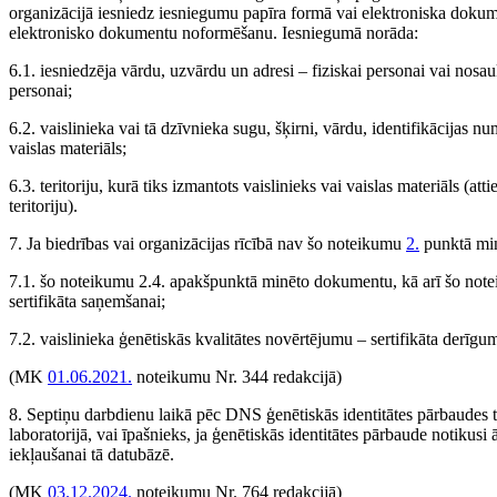
organizācijā iesniedz iesniegumu papīra formā vai elektroniska dokume
elektronisko dokumentu noformēšanu. Iesniegumā norāda:
6.1. iesniedzēja vārdu, uzvārdu un adresi – fiziskai personai vai nosau
personai;
6.2. vaislinieka vai tā dzīvnieka sugu, šķirni, vārdu, identifikācijas n
vaislas materiāls;
6.3. teritoriju, kurā tiks izmantots vaislinieks vai vaislas materiāls (a
teritoriju).
7. Ja biedrības vai organizācijas rīcībā nav šo noteikumu
2.
punktā min
7.1. šo noteikumu 2.4. apakšpunktā minēto dokumentu, kā arī šo note
sertifikāta saņemšanai;
7.2. vaislinieka ģenētiskās kvalitātes novērtējumu – sertifikāta derīg
(MK
01.06.2021.
noteikumu Nr. 344 redakcijā)
8. Septiņu darbdienu laikā pēc DNS ģenētiskās identitātes pārbaudes tā
laboratorijā, vai īpašnieks, ja ģenētiskās identitātes pārbaude notikusi ā
iekļaušanai tā datubāzē.
(MK
03.12.2024.
noteikumu Nr. 764 redakcijā)