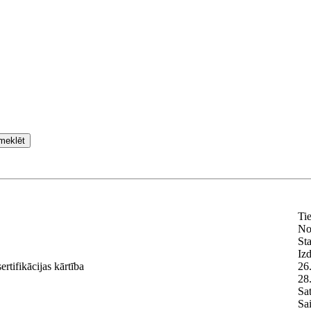
meklēt
Ti
No
Sta
Iz
ertifikācijas kārtība
26
28
Sat
Sai