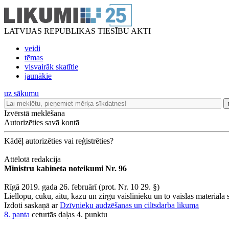
LATVIJAS REPUBLIKAS TIESĪBU AKTI
veidi
tēmas
visvairāk skatītie
jaunākie
uz sākumu
Izvērstā meklēšana
Autorizēties savā kontā
Kādēļ autorizēties vai reģistrēties?
Attēlotā redakcija
Ministru kabineta noteikumi Nr. 96
Rīgā 2019. gada 26. februārī (prot. Nr. 10 29. §)
Liellopu, cūku, aitu, kazu un zirgu vaislinieku un to vaislas materiāla s
Izdoti saskaņā ar
Dzīvnieku audzēšanas un ciltsdarba likuma
8. panta
ceturtās daļas 4. punktu