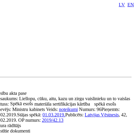
LV
EN
esību akta pase
saukums:
Liellopu, cūku, aitu, kazu un zirgu vaislinieku un to vaislas
Spēkā esošs
tuss:
materiāla sertifikācijas kārtība
spēkā esošs
devējs:
Ministru kabinets
Veids:
noteikumi
Numurs:
96
Pieņemts:
.02.2019.
Stājas spēkā:
01.03.2019.
Publicēts:
Latvijas Vēstnesis
, 42,
.02.2019.
OP numurs:
2019/42.13
ura rādītājs
stītie dokumenti