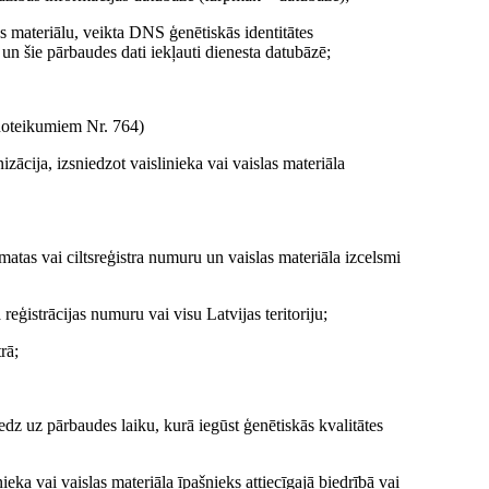
as materiālu, veikta DNS ģenētiskās identitātes
n šie pārbaudes dati iekļauti dienesta datubāzē;
oteikumiem Nr. 764)
nizācija, izsniedzot vaislinieka vai vaislas materiāla
āmatas vai ciltsreģistra numuru un vaislas materiāla izcelsmi
reģistrācijas numuru vai visu Latvijas teritoriju;
rā;
dz uz pārbaudes laiku, kurā iegūst ģenētiskās kvalitātes
eka vai vaislas materiāla īpašnieks attiecīgajā biedrībā vai