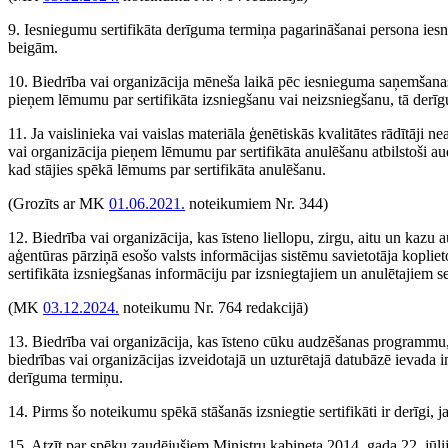
9. Iesniegumu sertifikāta derīguma termiņa pagarināšanai persona ies
beigām.
10. Biedrība vai organizācija mēneša laikā pēc iesnieguma saņemšana
pieņem lēmumu par sertifikāta izsniegšanu vai neizsniegšanu, tā derīg
11. Ja vaislinieka vai vaislas materiāla ģenētiskās kvalitātes rādītāji
vai organizācija pieņem lēmumu par sertifikāta anulēšanu atbilstoši a
kad stājies spēkā lēmums par sertifikāta anulēšanu.
(Grozīts ar MK
01.06.2021.
noteikumiem Nr. 344)
12. Biedrība vai organizācija, kas īsteno liellopu, zirgu, aitu un kazu
aģentūras pārziņā esošo valsts informācijas sistēmu savietotāja kopliet
sertifikāta izsniegšanas informāciju par izsniegtajiem un anulētajiem 
(MK
03.12.2024.
noteikumu Nr. 764 redakcijā)
13. Biedrība vai organizācija, kas īsteno cūku audzēšanas programmu, s
biedrības vai organizācijas izveidotajā un uzturētajā datubāzē ievada i
derīguma termiņu.
14. Pirms šo noteikumu spēkā stāšanās izsniegtie sertifikāti ir derīgi, j
15. Atzīt par spēku zaudējušiem Ministru kabineta 2014. gada 22. jūl