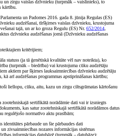
u un zirgu vaislas dzīvnieku (turpmāk – vaislinieks), to
 kārtību.
opas Parlamenta un Padomes 2016. gada 8. jūnija Regulas (ES)
nieku audzēšanai, tīršķirnes vaislas dzīvnieku, krustojuma
evešanai tajā, un ar ko groza Regulu (ES) Nr.
652/2014
,
 aktus dzīvnieku audzēšanas jomā (Dzīvnieku audzēšanas
teiktajiem kritērijiem;
la statuss (ja tā ģenētiskā kvalitāte vēl nav noteikta), ko
edrība (turpmāk – biedrība) vai krustojuma cūku audzētāju
ajiem aktiem par šķirnes lauksaimniecības dzīvnieku audzētāju
u, kā arī audzēšanas programmas apstiprināšanas kārtību;
ilstoši liellopu, cūku, aitu, kazu un zirgu ciltsgrāmatas kārtošanu
a zootehniskajā sertifikātā norādāmie dati vai ir izsniegts
addokuments, kas satur zootehniskajā sertifikātā norādāmos datus
anu regulējošo normatīvo aktu prasībām;
ās identitātes pārbaude un šie pārbaudes dati
s un zivsaimniecības nozares informācijas sistēmas
dzības informācijas datubāzē (turpmāk – datubāze);