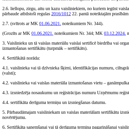
2.6. liellopu, zirgu, aitu un kazu vaisliniekiem, no kuriem iegūst vaisl
pārbaude atbilstoši regulas
2016/1012
22. pantā noteiktajām prasībām u
2.7.
(svītrots ar MK
01.06.2021.
noteikumiem Nr. 344).
(Grozīts ar MK
01.06.2021.
noteikumiem Nr. 344; MK
03.12.2024.
n
3. Vaislinieku un tā vaislas materiālu vaislai sertificē biedrība vai orga
izmantošanas sertifikātu (turpmāk – sertifikāts).
4. Sertifikātā norāda:
4.1. vaislinieka vai tā dzīvnieka šķirni, identifikācijas numuru, ciltsgr
(valsti);
4.2. vaislinieka vai vaislas materiāla izmantošanas vietu – ganāmpulka 
4.3. izsniedzēja nosaukumu un reģistrācijas numuru Uzņēmumu reģist
4.4. sertifikāta derīguma termiņu un izsniegšanas datumu.
5. Pārbaudāmajam vaisliniekam un vaislas materiālam sertifikātu izsnie
novērtējumu.
6. Sertifikāta saņemšanai vai tā derīguma termiņa pagarināšanai vaislini