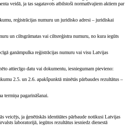
nta veidā, ja tas sagatavots atbilstoši normatīvajiem aktiem par
kumu, reģistrācijas numuru un juridisko adresi – juridiskai
umuru un ciltsgrāmatas vai ciltsreģistra numuru, no kura iegūts
ttiecīgā ganāmpulka reģistrācijas numuru vai visu Latvijas
ēto attiecīgo datu vai dokumentu, iesniegumam pievieno:
ikumu 2.5. un 2.6. apakšpunktā minētās pārbaudes rezultātus –
uma termiņa pagarināšanai.
s veicējs, ja ģenētiskās identitātes pārbaude notikusi Latvijas
rvalsts laboratorijā, iegūtos rezultātus iesniedz dienestā