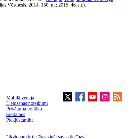
ijas Vēstnesis, 2014, 150. nr.; 2015, 46. nr.).
Mobilā versija
Lietošanas noteikumi
Privātuma politika
Sīkdatnes
Piekļūstamība
"Ikvienam ir tiesības zināt savas tiesības."