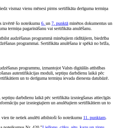
niedz vismaz vienu mēnesi pirms sertifikāta derīguma termiņa
s izvērtē šo noteikumu
6.
un
7. punktā
minētos dokumentus un
uma termiņa pagarināšanu vai sertifikāta anulēšanu.
 neatbilst audzēšanas programmā minētajiem rādītājiem, biedrība
udzēšanas programmai. Sertifikāta anulēšana ir spēkā no brīža,
 audzēšanas programmu, izmantojot Valsts digitālās attīstības
ošanas autentifikācijas moduli, septiņu darbdienu laikā pēc
sertifikātiem un to derīguma termiņu ievada dienesta datubāzē.
eptiņu darbdienu laikā pēc sertifikāta izsniegšanas attiecīgās
nformāciju par izsniegtajiem un anulētajiem sertifikātiem un to
a vien tie netiek anulēti atbilstoši šo noteikumu
11. punktam
.
ija noteikumus Nr. 420 "
Liellopu, cūku, aitu, kazu un zirgu