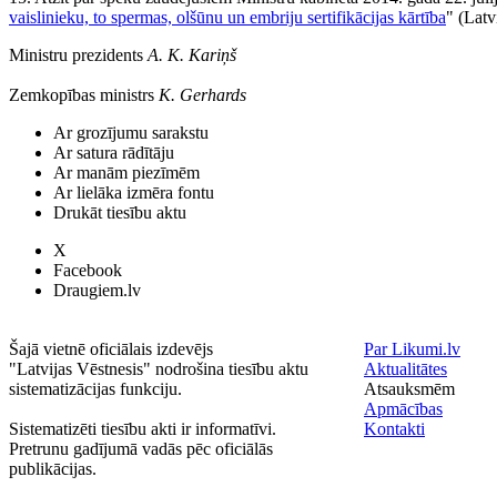
vaislinieku, to spermas, olšūnu un embriju sertifikācijas kārtība
" (Latv
Ministru prezidents
A. K. Kariņš
Zemkopības ministrs
K. Gerhards
Ar grozījumu sarakstu
Ar satura rādītāju
Ar manām piezīmēm
Ar lielāka izmēra fontu
Drukāt tiesību aktu
X
Facebook
Draugiem.lv
Šajā vietnē oficiālais izdevējs
Par Likumi.lv
"Latvijas Vēstnesis" nodrošina tiesību aktu
Aktualitātes
sistematizācijas funkciju.
Atsauksmēm
Apmācības
Sistematizēti tiesību akti ir informatīvi.
Kontakti
Pretrunu gadījumā vadās pēc oficiālās
publikācijas.