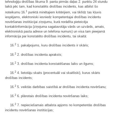
tehnoloģiju drošības likuma 9. panta pirmās daļas 2. punktu 24 stundu
laikā pēc tam, kad konstatēts drošības incidents, kas atbilst šo
1
noteikumu 16.
punktā minētajiem kritērijiem, vai tiklīdz tas kļuvis
iespējams, elektroniski iesniedz kompetentajai drošības incidentu
novēršanas institūcijai ziņojumu, kurā norādīta pieteicēja
kontaktinformācija (ziņojuma sagatavotāja vārds un uzvārds, amats,
elektroniskā pasta adrese un telefona numurs) un visa tam pieejamā
informācija par konstatēto drošības incidentu, tai skaitā:
2
16.
1. pakalpojums, kuru drošības incidents ir skāris;
2
16.
2. drošības incidenta apraksts;
2
16.
3. drošības incidenta konstatēšanas laiks un ilgums;
2
16.
4. lietotāju skaits (procentuāli vai skaitliski), kurus skāris
drošības incidents;
2
16.
5. veiktās darbības saistībā ar drošības incidenta novēršanu;
2
16.
6. plānotais drošības incidenta novēršanas laiks;
2
16.
7. nepieciešamais atbalsta apjoms no kompetentās drošības
incidentu novēršanas institūcijas;