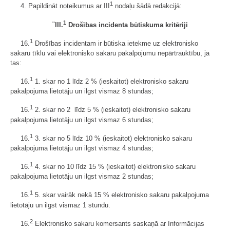
1
4. Papildināt noteikumus ar III
nodaļu šādā redakcijā:
1
"
III.
Drošības incidenta būtiskuma kritēriji
1
16.
Drošības incidentam ir būtiska ietekme uz elektronisko
sakaru tīklu vai elektronisko sakaru pakalpojumu nepārtrauktību, ja
tas:
1
16.
1. skar no 1 līdz 2 % (ieskaitot) elektronisko sakaru
pakalpojuma lietotāju un ilgst vismaz 8 stundas;
1
16.
2. skar no 2 līdz 5 % (ieskaitot) elektronisko sakaru
pakalpojuma lietotāju un ilgst vismaz 6 stundas;
1
16.
3. skar no 5 līdz 10 % (ieskaitot) elektronisko sakaru
pakalpojuma lietotāju un ilgst vismaz 4 stundas;
1
16.
4. skar no 10 līdz 15 % (ieskaitot) elektronisko sakaru
pakalpojuma lietotāju un ilgst vismaz 2 stundas;
1
16.
5. skar vairāk nekā 15 % elektronisko sakaru pakalpojuma
lietotāju un ilgst vismaz 1 stundu.
2
16.
Elektronisko sakaru komersants saskaņā ar Informācijas