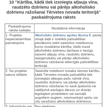
10 "Kārtība, kādā tiek izsniegta atļauja vīna,
raudzēto dzērienu vai pārējo alkoholisko
dzērienu ražošanai Tērvetes novada teritorijā"
paskaidrojuma raksts
Paskaidrojuma
Norādāmā informācija
raksta sadaļas
1. Projekta
Alkoholisko dzērienu aprites likuma
8.
panta
nepieciešamības
otrajā daļā ir noteikts pašvaldības
pamatojums
pienākums izdot saistošos noteikumus,
kuros nosakāma kārtība, kādā mazā
alkoholisko dzērienu darītava ir tiesīga
saņemt atļauju vīna, raudzētu dzērienu,
starpproduktu vai pārējo alkoholisko
dzērienu ražošanai attiecīgās pašvaldības
teritorijā.
2. Īss projekta
Saistošie noteikumi nosaka vienotu kārtību,
satura izklāsts
kādā Tērvetes novada pašvaldībā tiek
izsniegtas atļaujas pašu ražotā vīna,
raudzēto dzērienu vai pārējo alkoholisko
dzērienu ražošanai no savā īpašumā vai
valdījumā esošajos dārzos un dravās
iegūtajiem produktiem vai savvaļā
augošiem augiem, neizmantojot spirtu vai
citu saražotos alkoholiskos dzērienus.
3. Informācija par
Nav ietekmes.