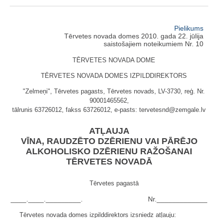
Pielikums
Tērvetes novada domes 2010. gada 22. jūlija
saistošajiem noteikumiem Nr. 10
TĒRVETES NOVADA DOME
TĒRVETES NOVADA DOMES IZPILDDIREKTORS
"Zelmeņi", Tērvetes pagasts, Tērvetes novads, LV-3730, reģ. Nr.
90001465562,
tālrunis 63726012, fakss 63726012, e-pasts: tervetesnd@zemgale.lv
ATĻAUJA
VĪNA, RAUDZĒTO DZĒRIENU VAI PĀRĒJO
ALKOHOLISKO DZĒRIENU RAŽOŠANAI
TĒRVETES NOVADĀ
Tērvetes pagastā
____.____._________.
Nr._____________
Tērvetes novada domes izpilddirektors izsniedz atļauju: