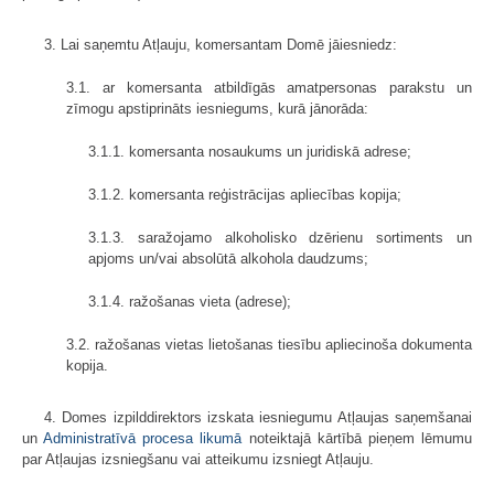
3. Lai saņemtu Atļauju, komersantam Domē jāiesniedz:
3.1. ar komersanta atbildīgās amatpersonas parakstu un
zīmogu apstiprināts iesniegums, kurā jānorāda:
3.1.1. komersanta nosaukums un juridiskā adrese;
3.1.2. komersanta reģistrācijas apliecības kopija;
3.1.3. saražojamo alkoholisko dzērienu sortiments un
apjoms un/vai absolūtā alkohola daudzums;
3.1.4. ražošanas vieta (adrese);
3.2. ražošanas vietas lietošanas tiesību apliecinoša dokumenta
kopija.
4. Domes izpilddirektors izskata iesniegumu Atļaujas saņemšanai
un
Administratīvā procesa likumā
noteiktajā kārtībā pieņem lēmumu
par Atļaujas izsniegšanu vai atteikumu izsniegt Atļauju.