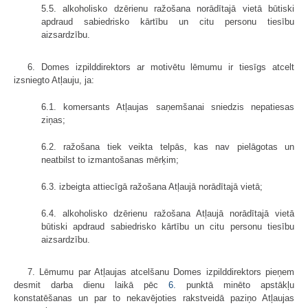
5.5. alkoholisko dzērienu ražošana norādītajā vietā būtiski
apdraud sabiedrisko kārtību un citu personu tiesību
aizsardzību.
6. Domes izpilddirektors ar motivētu lēmumu ir tiesīgs atcelt
izsniegto Atļauju, ja:
6.1. komersants Atļaujas saņemšanai sniedzis nepatiesas
ziņas;
6.2. ražošana tiek veikta telpās, kas nav pielāgotas un
neatbilst to izmantošanas mērķim;
6.3. izbeigta attiecīgā ražošana Atļaujā norādītajā vietā;
6.4. alkoholisko dzērienu ražošana Atļaujā norādītajā vietā
būtiski apdraud sabiedrisko kārtību un citu personu tiesību
aizsardzību.
7. Lēmumu par Atļaujas atcelšanu Domes izpilddirektors pieņem
desmit darba dienu laikā pēc
6.
punktā minēto apstākļu
konstatēšanas un par to nekavējoties rakstveidā paziņo Atļaujas