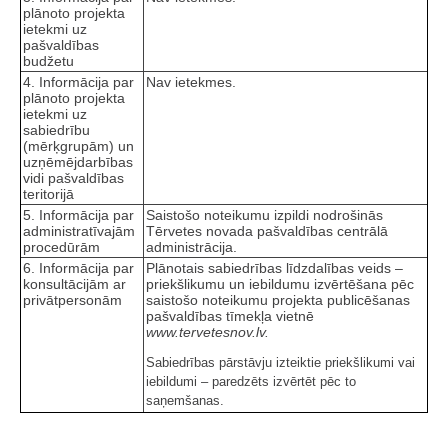
plānoto projekta
ietekmi uz
pašvaldības
budžetu
4. Informācija par
Nav ietekmes.
plānoto projekta
ietekmi uz
sabiedrību
(mērķgrupām) un
uzņēmējdarbības
vidi pašvaldības
teritorijā
5. Informācija par
Saistošo noteikumu izpildi nodrošinās
administratīvajām
Tērvetes novada pašvaldības centrālā
procedūrām
administrācija.
6. Informācija par
Plānotais sabiedrības līdzdalības veids –
konsultācijām ar
priekšlikumu un iebildumu izvērtēšana pēc
privātpersonām
saistošo noteikumu projekta publicēšanas
pašvaldības tīmekļa vietnē
www.tervetesnov.lv.
Sabiedrības pārstāvju izteiktie priekšlikumi vai
iebildumi – paredzēts izvērtēt pēc to
saņemšanas.