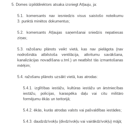
5. Domes izpilddirektors atsaka izsniegt Atļauju, ja:
5.1. komersants nav iesniedzis visus saistošo noteikumu
3. punktā minētos dokumentus;
5.2. komersants Atļaujas saņemšanai sniedzis nepatiesas
ziņas;
5.3. ražošanu plānots veikt vietā, kas nav pielāgota (nav
nodrošināta atbilstoša ventilācija, atkritumu savākšana,
kanalizācijas novadīšana u.tml.) un neatbilst tās izmantošanas
mērķim;
5.4. ražošanu plānots uzsākt vietā, kas atrodas:
5.4.1. izglītības iestāžu, kultūras iestāžu un ārstniecības
iestāžu, policijas, karaspēka daļu vai citu militāro
formējumu ēkās un teritorijā;
5.4.2. ēkās, kurās atrodas valsts vai pašvaldības iestādes;
5.4.3. daudzdzīvokļu (divdzīvokļu vai vairākdzīvokļu) mājā;