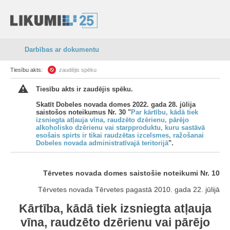
Darbības ar dokumentu
Tiesību akts:
zaudējis spēku
Tiesību akts ir zaudējis spēku.
Skatīt Dobeles novada domes 2022. gada 28. jūlija
saistošos noteikumus Nr. 30 "
Par kārtību, kādā tiek
izsniegta atļauja vīna, raudzēto dzērienu, pārējo
alkoholisko dzērienu vai starpproduktu, kuru sastāvā
esošais spirts ir tikai raudzētas izcelsmes, ražošanai
Dobeles novada administratīvajā teritorijā
".
Tērvetes novada domes saistošie noteikumi Nr. 10
Tērvetes novada Tērvetes pagastā 2010. gada 22. jūlijā
Kārtība, kādā tiek izsniegta atļauja
vīna, raudzēto dzērienu vai pārējo