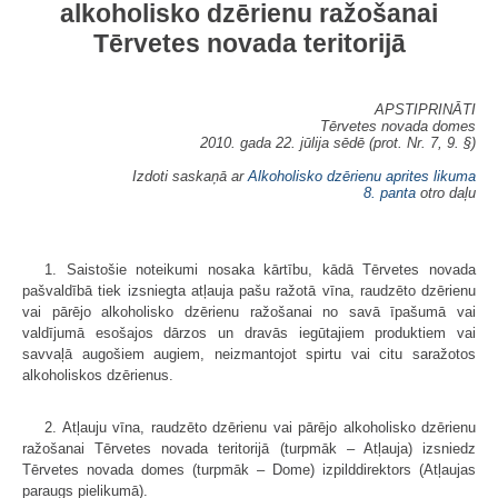
alkoholisko dzērienu ražošanai
Tērvetes novada teritorijā
APSTIPRINĀTI
Tērvetes novada domes
2010. gada 22. jūlija sēdē (prot. Nr. 7, 9. §)
Izdoti saskaņā ar
Alkoholisko dzērienu aprites likuma
8. panta
otro daļu
1. Saistošie noteikumi nosaka kārtību, kādā Tērvetes novada
pašvaldībā tiek izsniegta atļauja pašu ražotā vīna, raudzēto dzērienu
vai pārējo alkoholisko dzērienu ražošanai no savā īpašumā vai
valdījumā esošajos dārzos un dravās iegūtajiem produktiem vai
savvaļā augošiem augiem, neizmantojot spirtu vai citu saražotos
alkoholiskos dzērienus.
2. Atļauju vīna, raudzēto dzērienu vai pārējo alkoholisko dzērienu
ražošanai Tērvetes novada teritorijā (turpmāk – Atļauja) izsniedz
Tērvetes novada domes (turpmāk – Dome) izpilddirektors (Atļaujas
paraugs pielikumā).