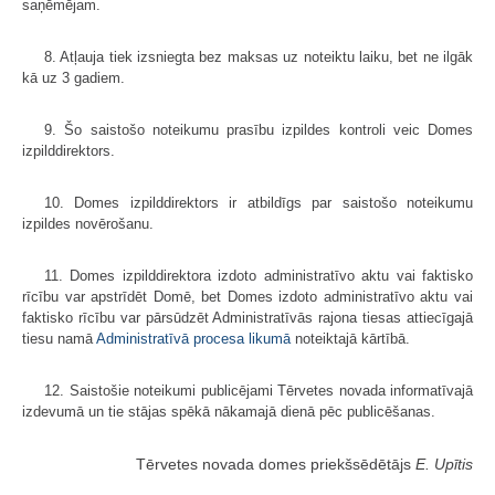
saņēmējam.
8. Atļauja tiek izsniegta bez maksas uz noteiktu laiku, bet ne ilgāk
kā uz 3 gadiem.
9. Šo saistošo noteikumu prasību izpildes kontroli veic Domes
izpilddirektors.
10. Domes izpilddirektors ir atbildīgs par saistošo noteikumu
izpildes novērošanu.
11. Domes izpilddirektora izdoto administratīvo aktu vai faktisko
rīcību var apstrīdēt Domē, bet Domes izdoto administratīvo aktu vai
faktisko rīcību var pārsūdzēt Administratīvās rajona tiesas attiecīgajā
tiesu namā
Administratīvā procesa likumā
noteiktajā kārtībā.
12. Saistošie noteikumi publicējami Tērvetes novada informatīvajā
izdevumā un tie stājas spēkā nākamajā dienā pēc publicēšanas.
Tērvetes novada domes priekšsēdētājs
E. Upītis