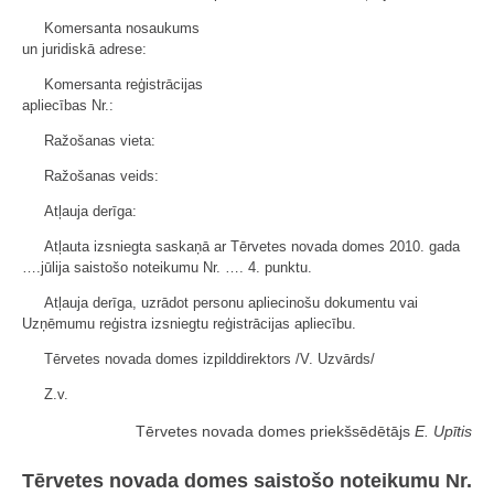
Komersanta nosaukums
un juridiskā adrese:
Komersanta reģistrācijas
apliecības Nr.:
Ražošanas vieta:
Ražošanas veids:
Atļauja derīga:
Atļauta izsniegta saskaņā ar Tērvetes novada domes 2010. gada
….jūlija saistošo noteikumu Nr. …. 4. punktu.
Atļauja derīga, uzrādot personu apliecinošu dokumentu vai
Uzņēmumu reģistra izsniegtu reģistrācijas apliecību.
Tērvetes novada domes izpilddirektors /V. Uzvārds/
Z.v.
Tērvetes novada domes priekšsēdētājs
E. Upītis
Tērvetes novada domes saistošo noteikumu Nr.