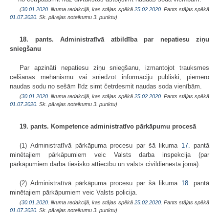
(
30.01.2020
. likuma redakcijā, kas stājas spēkā
25.02.2020.
Pants stājas spēkā
01.07.2020.
Sk. pārejas noteikumu 3. punktu)
18. pants. Administratīvā atbildība par nepatiesu ziņu
sniegšanu
Par apzināti nepatiesu ziņu sniegšanu, izmantojot trauksmes
celšanas mehānismu vai sniedzot informāciju publiski, piemēro
naudas sodu no sešām līdz simt četrdesmit naudas soda vienībām.
(
30.01.2020
. likuma redakcijā, kas stājas spēkā
25.02.2020.
Pants stājas spēkā
01.07.2020.
Sk. pārejas noteikumu 3. punktu)
19. pants. Kompetence administratīvo pārkāpumu procesā
(1) Administratīvā pārkāpuma procesu par šā likuma
17.
pantā
minētajiem pārkāpumiem veic Valsts darba inspekcija (par
pārkāpumiem darba tiesisko attiecību un valsts civildienesta jomā).
(2) Administratīvā pārkāpuma procesu par šā likuma
18.
pantā
minētajiem pārkāpumiem veic Valsts policija.
(
30.01.2020
. likuma redakcijā, kas stājas spēkā
25.02.2020.
Pants stājas spēkā
01.07.2020.
Sk. pārejas noteikumu 3. punktu)