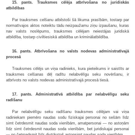
15. pants. Trauksmes cēlēja atbrīvošana no juridiskās
atbildības
Par trauksmes celšanu atbilstoši šā likuma prasībām, tostarp par
normatīvajos aktos noteiktu tādu neizpaužamu ziņu izpaušanu, kuras
nav valsts noslēpums, trauksmes cēlējam neiestājas juridiskā
atbildība, tostarp civiltiesiskā atbildība un kriminālatbildība.
16. pants. Atbrīvošana no valsts nodevas administratīvajā
procesā
Trauksmes cēlējs un viņa radinieks, kura pieteikums ir saistīts ar
trauksmes celšanas dēļ radītu nelabvēlīgu seku novēršanu, ir
atbrīvots no valsts nodevas administratīvajā procesā tiesā.
17. pants. Administratīvā atbildība par nelabvēlīgu seku
radīšanu
Par nelabvēlīgu seku radīšanu trauksmes cēlējam vai viņa
radiniekam piemēro naudas sodu fiziskajai personai no sešām līdz
simt četrdesmit naudas soda vienībām, amatpersonai — no astoņām
līdz simt četrdesmit naudas soda vienībām, bet juridiskajai personai
— no četrpadsmit līdz divtūkstoš astoņsimt naudas soda vienībām.