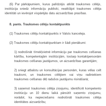
(6) Par pārkāpumiem, kurus palīdzējis atklāt trauksmes cēlējs,
institūcija sniedz informāciju publiski, neatklājot trauksmes cēlēja
identitāti un ievērojot vispārējās datu aizsardzības prasības.
8. pants. Trauksmes cēlēju kontaktpunkts
(1) Trauksmes cēlēju kontaktpunkts ir Valsts kanceleja.
(2) Trauksmes cēlēju kontaktpunktam ir šādi pienākumi:
1) nodrošināt tīmekļvietnē informāciju par trauksmes celšanas
kārtību, kompetentajām institūcijām, tostarp kontaktpersonām
trauksmes celšanas jautājumos, un aizsardzības garantijām;
2) sniegt atbalstu un konsultācijas personām, kuras vēlas celt
trauksmi, un trauksmes cēlējiem vai viņu radiniekiem
trauksmes celšanas dēļ radušos jautājumu risināšanā;
3) saņemot trauksmes cēlēja ziņojumu, identificēt kompetento
institūciju un 10 dienu laikā pārsūtīt saņemto ziņojumu,
norādot, ka nepieciešams nodrošināt trauksmes cēlēja
identitātes aizsardzību;