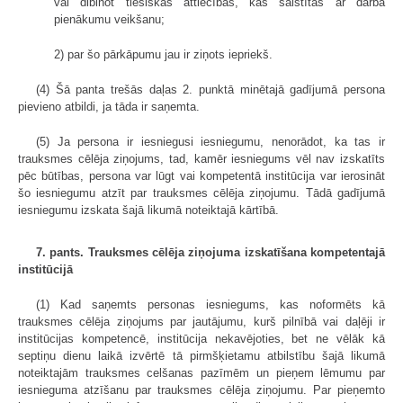
vai dibinot tiesiskās attiecības, kas saistītas ar darba
pienākumu veikšanu;
2) par šo pārkāpumu jau ir ziņots iepriekš.
(4) Šā panta trešās daļas 2. punktā minētajā gadījumā persona
pievieno atbildi, ja tāda ir saņemta.
(5) Ja persona ir iesniegusi iesniegumu, nenorādot, ka tas ir
trauksmes cēlēja ziņojums, tad, kamēr iesniegums vēl nav izskatīts
pēc būtības, persona var lūgt vai kompetentā institūcija var ierosināt
šo iesniegumu atzīt par trauksmes cēlēja ziņojumu. Tādā gadījumā
iesniegumu izskata šajā likumā noteiktajā kārtībā.
7. pants. Trauksmes cēlēja ziņojuma izskatīšana kompetentajā
institūcijā
(1) Kad saņemts personas iesniegums, kas noformēts kā
trauksmes cēlēja ziņojums par jautājumu, kurš pilnībā vai daļēji ir
institūcijas kompetencē, institūcija nekavējoties, bet ne vēlāk kā
septiņu dienu laikā izvērtē tā pirmšķietamu atbilstību šajā likumā
noteiktajām trauksmes celšanas pazīmēm un pieņem lēmumu par
iesnieguma atzīšanu par trauksmes cēlēja ziņojumu. Par pieņemto