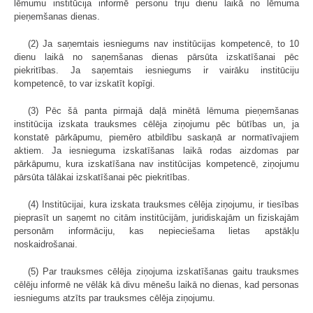
lēmumu institūcija informē personu triju dienu laikā no lēmuma
pieņemšanas dienas.
(2) Ja saņemtais iesniegums nav institūcijas kompetencē, to 10
dienu laikā no saņemšanas dienas pārsūta izskatīšanai pēc
piekritības. Ja saņemtais iesniegums ir vairāku institūciju
kompetencē, to var izskatīt kopīgi.
(3) Pēc šā panta pirmajā daļā minētā lēmuma pieņemšanas
institūcija izskata trauksmes cēlēja ziņojumu pēc būtības un, ja
konstatē pārkāpumu, piemēro atbildību saskaņā ar normatīvajiem
aktiem. Ja iesnieguma izskatīšanas laikā rodas aizdomas par
pārkāpumu, kura izskatīšana nav institūcijas kompetencē, ziņojumu
pārsūta tālākai izskatīšanai pēc piekritības.
(4) Institūcijai, kura izskata trauksmes cēlēja ziņojumu, ir tiesības
pieprasīt un saņemt no citām institūcijām, juridiskajām un fiziskajām
personām informāciju, kas nepieciešama lietas apstākļu
noskaidrošanai.
(5) Par trauksmes cēlēja ziņojuma izskatīšanas gaitu trauksmes
cēlēju informē ne vēlāk kā divu mēnešu laikā no dienas, kad personas
iesniegums atzīts par trauksmes cēlēja ziņojumu.