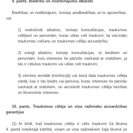
9. pants. Biedrību un nodibinājumu atbalsts
Biedrības un nodibinājumi, tostarp arodbiedrības un to apvienības,
var:
1) nodrošināt atbalstu, tostarp konsultācijas, trauksmes
cēlējiem un personām, kuras vēlas celt trauksmi, lai veicinātu
trauksmes celšanu un trauksmes cēlēju aizsardzību;
2) sniegt atbalstu, tostarp konsultācijas, to biedriem un
personām, kuru intereses tie pārstāv saskaņā ar statūtiem, ja
tās ir cēlušas trauksmi vai vēlas celt trauksmi;
3) vērsties iestādē (institūcijā) vai tiesā tāda trauksmes cēlēja
vārdā, kas ir tās biedrs vai persona, kuras intereses tie pārstāv
saskaņā ar statūtiem, un aizstāvēt trauksmes cēlēja tiesības
un likumiskās intereses.
10. pants. Trauksmes cēlēja un viņa radinieku aizsardzības
garantijas
(1) Ar brīdi, kad trauksmes cēlējs ir cēlis trauksmi šā likuma
4.
pantā noteiktajā kārtībā, viņam un viņa radiniekiem šajā likumā un