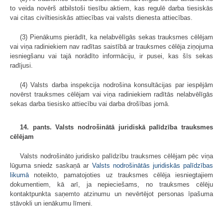
to veida novērš atbilstoši tiesību aktiem, kas regulē darba tiesiskās
vai citas civiltiesiskās attiecības vai valsts dienesta attiecības.
(3) Pienākums pierādīt, ka nelabvēlīgās sekas trauksmes cēlējam
vai viņa radiniekiem nav radītas saistībā ar trauksmes cēlēja ziņojuma
iesniegšanu vai tajā norādīto informāciju, ir pusei, kas šīs sekas
radījusi.
(4) Valsts darba inspekcija nodrošina konsultācijas par iespējām
novērst trauksmes cēlējam vai viņa radiniekiem radītās nelabvēlīgās
sekas darba tiesisko attiecību vai darba drošības jomā.
14. pants. Valsts nodrošinātā juridiskā palīdzība trauksmes
cēlējam
Valsts nodrošināto juridisko palīdzību trauksmes cēlējam pēc viņa
lūguma sniedz saskaņā ar
Valsts nodrošinātās juridiskās palīdzības
likumā
noteikto, pamatojoties uz trauksmes cēlēja iesniegtajiem
dokumentiem, kā arī, ja nepieciešams, no trauksmes cēlēju
kontaktpunkta saņemto atzinumu un nevērtējot personas īpašuma
stāvokli un ienākumu līmeni.