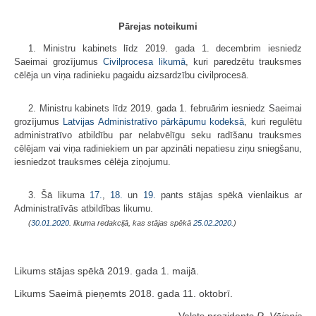
Pārejas noteikumi
1. Ministru kabinets līdz 2019. gada 1. decembrim iesniedz
Saeimai grozījumus
Civilprocesa likumā
, kuri paredzētu trauksmes
cēlēja un viņa radinieku pagaidu aizsardzību civilprocesā.
2. Ministru kabinets līdz 2019. gada 1. februārim iesniedz Saeimai
grozījumus
Latvijas Administratīvo pārkāpumu kodeksā
, kuri regulētu
administratīvo atbildību par nelabvēlīgu seku radīšanu trauksmes
cēlējam vai viņa radiniekiem un par apzināti nepatiesu ziņu sniegšanu,
iesniedzot trauksmes cēlēja ziņojumu.
3. Šā likuma
17.
,
18.
un
19.
pants stājas spēkā vienlaikus ar
Administratīvās atbildības likumu.
(
30.01.2020
. likuma redakcijā, kas stājas spēkā
25.02.2020.
)
Likums stājas spēkā 2019. gada 1. maijā.
Likums Saeimā pieņemts 2018. gada 11. oktobrī.