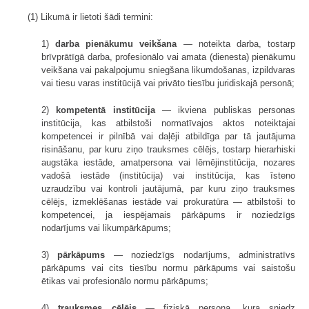
(1) Likumā ir lietoti šādi termini:
1)
darba pienākumu veikšana
— noteikta darba, tostarp
brīvprātīgā darba, profesionālo vai amata (dienesta) pienākumu
veikšana vai pakalpojumu sniegšana likumdošanas, izpildvaras
vai tiesu varas institūcijā vai privāto tiesību juridiskajā personā;
2)
kompetentā institūcija
— ikviena publiskas personas
institūcija, kas atbilstoši normatīvajos aktos noteiktajai
kompetencei ir pilnībā vai daļēji atbildīga par tā jautājuma
risināšanu, par kuru ziņo trauksmes cēlējs, tostarp hierarhiski
augstāka iestāde, amatpersona vai lēmējinstitūcija, nozares
vadošā iestāde (institūcija) vai institūcija, kas īsteno
uzraudzību vai kontroli jautājumā, par kuru ziņo trauksmes
cēlējs, izmeklēšanas iestāde vai prokuratūra — atbilstoši to
kompetencei, ja iespējamais pārkāpums ir noziedzīgs
nodarījums vai likumpārkāpums;
3)
pārkāpums
— noziedzīgs nodarījums, administratīvs
pārkāpums vai cits tiesību normu pārkāpums vai saistošu
ētikas vai profesionālo normu pārkāpums;
4)
trauksmes cēlējs
— fiziskā persona, kura sniedz