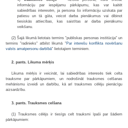
informāciju par iespējamu pārkāpumu, kas var kaitēt
sabiedrības interesēm, ja persona šo informāciju uzskata par
patiesu un tā gūta, veicot darba pienākumus vai dibinot
tiesiskās attiecības, kas saistītas ar darba pienākumu
veikšanu.
(2) Šajā likumā lietotais termins "publiskas personas institūcija" un
termins "radinieks" atbilst likumā "
Par interešu konflikta novēršanu
valsts amatpersonu darbībā
" lietotajiem terminiem.
2. pants. Likuma mērķis
Likuma mērķis ir veicināt, lai sabiedrības interesēs tiek celta
trauksme par pārkāpumiem, un nodrošināt trauksmes celšanas
mehānismu izveidi un darbību, kā arī trauksmes cēlēju pienācīgu
aizsardzību.
3. pants. Trauksmes celšana
(1) Trauksmes cēlējs ir tiesīgs celt trauksmi īpaši par šādiem
pārkāpumiem: