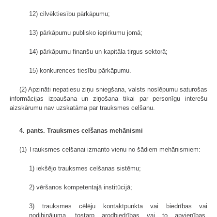
12) cilvēktiesību pārkāpumu;
13) pārkāpumu publisko iepirkumu jomā;
14) pārkāpumu finanšu un kapitāla tirgus sektorā;
15) konkurences tiesību pārkāpumu.
(2) Apzināti nepatiesu ziņu sniegšana, valsts noslēpumu saturošas
informācijas izpaušana un ziņošana tikai par personīgu interešu
aizskārumu nav uzskatāma par trauksmes celšanu.
4. pants. Trauksmes celšanas mehānismi
(1) Trauksmes celšanai izmanto vienu no šādiem mehānismiem:
1) iekšējo trauksmes celšanas sistēmu;
2) vēršanos kompetentajā institūcijā;
3) trauksmes cēlēju kontaktpunkta vai biedrības vai
nodibinājuma, tostarp arodbiedrības vai to apvienības,