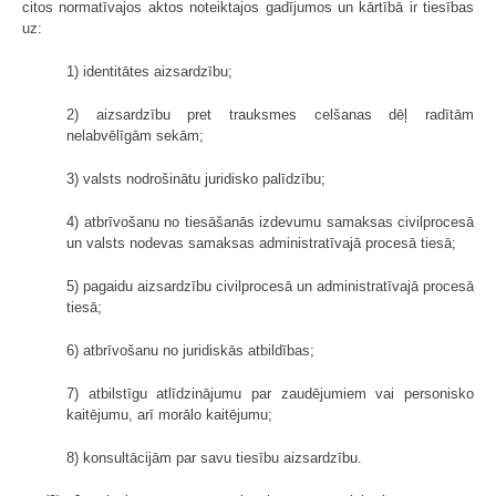
citos normatīvajos aktos noteiktajos gadījumos un kārtībā ir tiesības
uz:
1) identitātes aizsardzību;
2) aizsardzību pret trauksmes celšanas dēļ radītām
nelabvēlīgām sekām;
3) valsts nodrošinātu juridisko palīdzību;
4) atbrīvošanu no tiesāšanās izdevumu samaksas civilprocesā
un valsts nodevas samaksas administratīvajā procesā tiesā;
5) pagaidu aizsardzību civilprocesā un administratīvajā procesā
tiesā;
6) atbrīvošanu no juridiskās atbildības;
7) atbilstīgu atlīdzinājumu par zaudējumiem vai personisko
kaitējumu, arī morālo kaitējumu;
8) konsultācijām par savu tiesību aizsardzību.