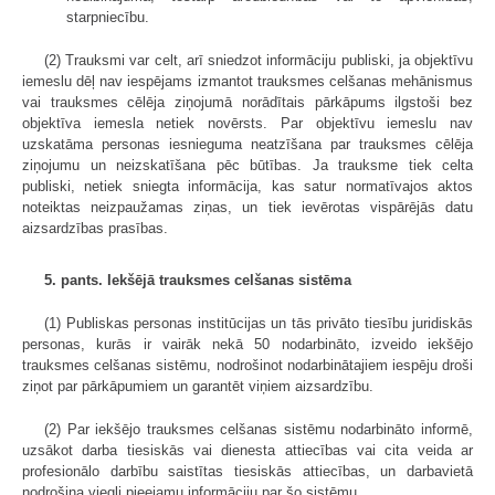
starpniecību.
(2) Trauksmi var celt, arī sniedzot informāciju publiski, ja objektīvu
iemeslu dēļ nav iespējams izmantot trauksmes celšanas mehānismus
vai trauksmes cēlēja ziņojumā norādītais pārkāpums ilgstoši bez
objektīva iemesla netiek novērsts. Par objektīvu iemeslu nav
uzskatāma personas iesnieguma neatzīšana par trauksmes cēlēja
ziņojumu un neizskatīšana pēc būtības. Ja trauksme tiek celta
publiski, netiek sniegta informācija, kas satur normatīvajos aktos
noteiktas neizpaužamas ziņas, un tiek ievērotas vispārējās datu
aizsardzības prasības.
5. pants. Iekšējā trauksmes celšanas sistēma
(1) Publiskas personas institūcijas un tās privāto tiesību juridiskās
personas, kurās ir vairāk nekā 50 nodarbināto, izveido iekšējo
trauksmes celšanas sistēmu, nodrošinot nodarbinātajiem iespēju droši
ziņot par pārkāpumiem un garantēt viņiem aizsardzību.
(2) Par iekšējo trauksmes celšanas sistēmu nodarbināto informē,
uzsākot darba tiesiskās vai dienesta attiecības vai cita veida ar
profesionālo darbību saistītas tiesiskās attiecības, un darbavietā
nodrošina viegli pieejamu informāciju par šo sistēmu.