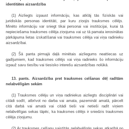
identitātes aizsardzība
(1) Aizliegts izpaust informāciju, kas atklāj tās fiziskās vai
juridiskās personas identitāti, par kuru ziņojis trauksmes cēlējs.
Minēto informāciju var sniegt tikai personai vai institūcijai, kurai tā
nepieciešama trauksmes cēlēja ziņojuma vai uz tā pamata ierosinātas
pārkāpuma lietas izskatīšanai vai trauksmes cēlēja vai viņa radinieku
aizsardzībai.
(2) Šā panta pirmajā daļā minētais aizliegums neattiecas uz
gadījumiem, kad trauksmes cēlējs vai viņa radinieks šo informāciju
izpauž savu tiesību vai tiesisko interešu aizsardzības nolūkā.
13. pants. Aizsardzība pret trauksmes celšanas dēļ radītām
nelabvēlīgām sekām
(1) Trauksmes cēlēju un viņa radiniekus aizliegts disciplināri vai
citādi sodīt, atbrīvot no darba vai amata, pazemināt amatā, pārcelt
citā darbā vai amatā vai citādi tieši vai netieši radīt viņiem
nelabvēlīgas sekas tāpēc, ka trauksmes cēlējs ir sniedzis trauksmes
cēlēja ziņojumu.
(2) Ar trauksmes celšanu saistītās nelabvēlīgās sekas atkarībā no