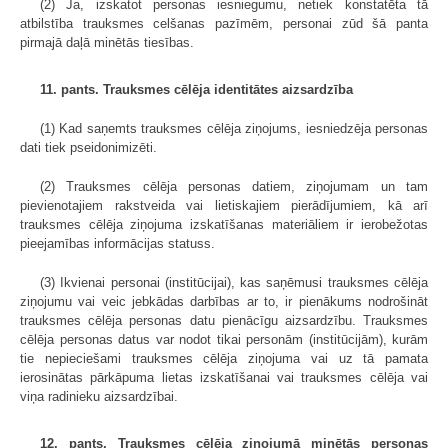
(2) Ja, izskatot personas iesniegumu, netiek konstatēta tā
atbilstība trauksmes celšanas pazīmēm, personai zūd šā panta
pirmajā daļā minētās tiesības.
11. pants. Trauksmes cēlēja identitātes aizsardzība
(1) Kad saņemts trauksmes cēlēja ziņojums, iesniedzēja personas
dati tiek pseidonimizēti.
(2) Trauksmes cēlēja personas datiem, ziņojumam un tam
pievienotajiem rakstveida vai lietiskajiem pierādījumiem, kā arī
trauksmes cēlēja ziņojuma izskatīšanas materiāliem ir ierobežotas
pieejamības informācijas statuss.
(3) Ikvienai personai (institūcijai), kas saņēmusi trauksmes cēlēja
ziņojumu vai veic jebkādas darbības ar to, ir pienākums nodrošināt
trauksmes cēlēja personas datu pienācīgu aizsardzību. Trauksmes
cēlēja personas datus var nodot tikai personām (institūcijām), kurām
tie nepieciešami trauksmes cēlēja ziņojuma vai uz tā pamata
ierosinātas pārkāpuma lietas izskatīšanai vai trauksmes cēlēja vai
viņa radinieku aizsardzībai.
12. pants. Trauksmes cēlēja ziņojumā minētās personas