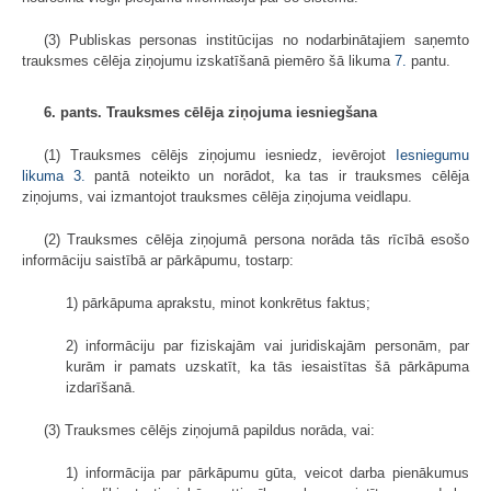
(3) Publiskas personas institūcijas no nodarbinātajiem saņemto
trauksmes cēlēja ziņojumu izskatīšanā piemēro šā likuma
7.
pantu.
6. pants. Trauksmes cēlēja ziņojuma iesniegšana
(1) Trauksmes cēlējs ziņojumu iesniedz, ievērojot
Iesniegumu
likuma
3.
pantā noteikto un norādot, ka tas ir trauksmes cēlēja
ziņojums, vai izmantojot trauksmes cēlēja ziņojuma veidlapu.
(2) Trauksmes cēlēja ziņojumā persona norāda tās rīcībā esošo
informāciju saistībā ar pārkāpumu, tostarp:
1) pārkāpuma aprakstu, minot konkrētus faktus;
2) informāciju par fiziskajām vai juridiskajām personām, par
kurām ir pamats uzskatīt, ka tās iesaistītas šā pārkāpuma
izdarīšanā.
(3) Trauksmes cēlējs ziņojumā papildus norāda, vai:
1) informācija par pārkāpumu gūta, veicot darba pienākumus