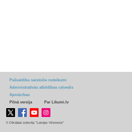
Pašvaldību saistošie noteikumi
Administratīvās atbildības ceļvedis
Apmācības
Pilnā versija
Par Likumi.lv
© Oficiālais izdevējs "Latvijas Vēstnesis"