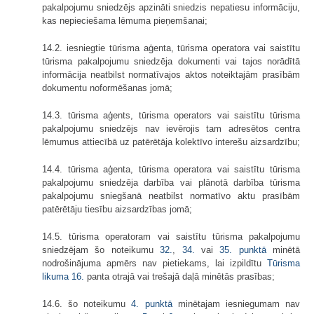
pakalpojumu sniedzējs apzināti sniedzis nepatiesu informāciju,
kas nepieciešama lēmuma pieņemšanai;
14.2. iesniegtie tūrisma aģenta, tūrisma operatora vai saistītu
tūrisma pakalpojumu sniedzēja dokumenti vai tajos norādītā
informācija neatbilst normatīvajos aktos noteiktajām prasībām
dokumentu noformēšanas jomā;
14.3. tūrisma aģents, tūrisma operators vai saistītu tūrisma
pakalpojumu sniedzējs nav ievērojis tam adresētos centra
lēmumus attiecībā uz patērētāja kolektīvo interešu aizsardzību;
14.4. tūrisma aģenta, tūrisma operatora vai saistītu tūrisma
pakalpojumu sniedzēja darbība vai plānotā darbība tūrisma
pakalpojumu sniegšanā neatbilst normatīvo aktu prasībām
patērētāju tiesību aizsardzības jomā;
14.5. tūrisma operatoram vai saistītu tūrisma pakalpojumu
sniedzējam šo noteikumu
32.
,
34.
vai
35. punktā
minētā
nodrošinājuma apmērs nav pietiekams, lai izpildītu
Tūrisma
likuma
16.
panta otrajā vai trešajā daļā minētās prasības;
14.6. šo noteikumu
4. punktā
minētajam iesniegumam nav