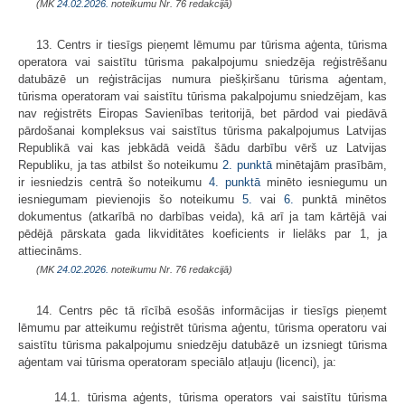
(MK
24.02.2026.
noteikumu Nr. 76 redakcijā)
13. Centrs ir tiesīgs pieņemt lēmumu par tūrisma aģenta, tūrisma
operatora vai saistītu tūrisma pakalpojumu sniedzēja reģistrēšanu
datubāzē un reģistrācijas numura piešķiršanu tūrisma aģentam,
tūrisma operatoram vai saistītu tūrisma pakalpojumu sniedzējam, kas
nav reģistrēts Eiropas Savienības teritorijā, bet pārdod vai piedāvā
pārdošanai kompleksus vai saistītus tūrisma pakalpojumus Latvijas
Republikā vai kas jebkādā veidā šādu darbību vērš uz Latvijas
Republiku, ja tas atbilst šo noteikumu
2. punktā
minētajām prasībām,
ir iesniedzis centrā šo noteikumu
4. punktā
minēto iesniegumu un
iesniegumam pievienojis šo noteikumu
5.
vai
6.
punktā minētos
dokumentus (atkarībā no darbības veida), kā arī ja tam kārtējā vai
pēdējā pārskata gada likviditātes koeficients ir lielāks par 1, ja
attiecināms.
(MK
24.02.2026.
noteikumu Nr. 76 redakcijā)
14. Centrs pēc tā rīcībā esošās informācijas ir tiesīgs pieņemt
lēmumu par atteikumu reģistrēt tūrisma aģentu, tūrisma operatoru vai
saistītu tūrisma pakalpojumu sniedzēju datubāzē un izsniegt tūrisma
aģentam vai tūrisma operatoram speciālo atļauju (licenci), ja:
14.1. tūrisma aģents, tūrisma operators vai saistītu tūrisma