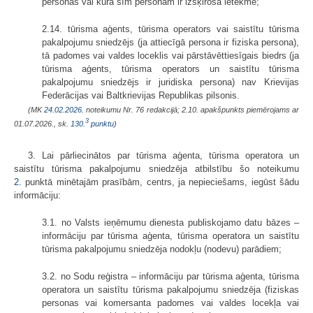
personas vai kurā šīm personām ir izšķiroša ietekme;
2.14. tūrisma aģents, tūrisma operators vai saistītu tūrisma
pakalpojumu sniedzējs (ja attiecīgā persona ir fiziska persona),
tā padomes vai valdes loceklis vai pārstāvēttiesīgais biedrs (ja
tūrisma aģents, tūrisma operators un saistītu tūrisma
pakalpojumu sniedzējs ir juridiska persona) nav Krievijas
Federācijas vai Baltkrievijas Republikas pilsonis.
(MK
24.02.2026.
noteikumu Nr. 76 redakcijā; 2.10. apakšpunkts piemērojams ar
3
01.07.2026., sk.
130.
punktu
)
3. Lai pārliecinātos par tūrisma aģenta, tūrisma operatora un
saistītu tūrisma pakalpojumu sniedzēja atbilstību šo noteikumu
2.
punktā minētajām prasībām, centrs, ja nepieciešams, iegūst šādu
informāciju:
3.1. no Valsts ieņēmumu dienesta publiskojamo datu bāzes –
informāciju par tūrisma aģenta, tūrisma operatora un saistītu
tūrisma pakalpojumu sniedzēja nodokļu (nodevu) parādiem;
3.2. no Sodu reģistra – informāciju par tūrisma aģenta, tūrisma
operatora un saistītu tūrisma pakalpojumu sniedzēja (fiziskas
personas vai komersanta padomes vai valdes locekļa vai