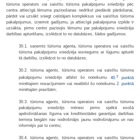
tūrisma operators vai saistītu tūrisma pakalpojumu sniedzējs pēc
centra attiecīgā lēmuma paziņošanas nedrīkst piedāvāt pārdošanai,
pārdot vai uzsākt sniegt ceļotājam kompleksus vai saistītus tūrisma
pakalpojumus, izņemot gadījumu, ja attiecīgā pakalpojuma izpilde ir
uzsākta, pirms centrs paziņojis lēmumu par pakalpojumu sniedzēja
darbības apturēšanu, izslēdzot to no datubāzes, šādos gadījumos:
30.1. saņemts tūrisma aģenta, tūrisma operatora vai saistītu
tūrisma pakalpojumu sniedzēja iesniegums ar lūgumu apturēt
tā darbību, izslēdzot to no datubāzes;
30.2. tūrisma aģents, tūrisma operators vai saistītu tūrisma
3
pakalpojumu sniedzējs atbilst šo noteikumu
40.
punktā
minētajiem nosacījumiem vai neatbilst šo noteikumu
2. punktā
minētajām prasībām;
30.3. tūrisma aģents, tūrisma operators vai saistītu tūrisma
pakalpojumu sniedzējs mēnesi pirms spēkā esošā
apdrošināšanas līguma vai kredītiestādes garantijas darbības
termiņa beigām nav nodrošinājis jaunu nodrošinājumu un nav
informējis par to centru;
30.4. tūrisma aģents, tūrisma operators vai saistītu tūrisma