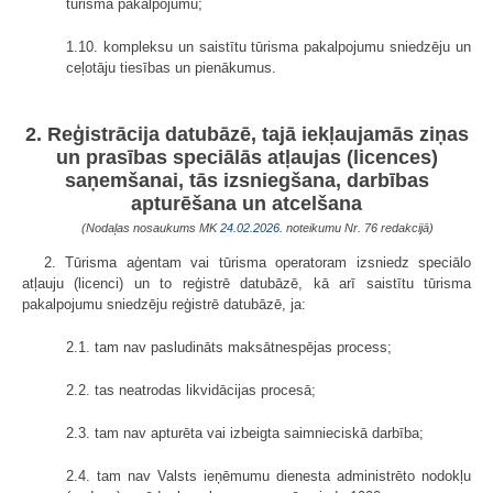
tūrisma pakalpojumu;
1.10. kompleksu un saistītu tūrisma pakalpojumu sniedzēju un
ceļotāju tiesības un pienākumus.
2. Reģistrācija datubāzē, tajā iekļaujamās ziņas
un prasības speciālās atļaujas (licences)
saņemšanai, tās izsniegšana, darbības
apturēšana un atcelšana
(Nodaļas nosaukums MK
24.02.2026.
noteikumu Nr. 76 redakcijā)
2. Tūrisma aģentam vai tūrisma operatoram izsniedz speciālo
atļauju (licenci) un to reģistrē datubāzē, kā arī saistītu tūrisma
pakalpojumu sniedzēju reģistrē datubāzē, ja:
2.1. tam nav pasludināts maksātnespējas process;
2.2. tas neatrodas likvidācijas procesā;
2.3. tam nav apturēta vai izbeigta saimnieciskā darbība;
2.4. tam nav Valsts ieņēmumu dienesta administrēto nodokļu