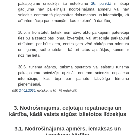
pakalpojumu sniedzējs šo noteikumu
36. punktā
minētajā
gadījumā nav palielinājis nodrošinājuma apmēru vai nav
sniedzis centram tā pieprasītos dokumentus un informāciju, kā
arī informāciju par izmaiņām, kas ietekmē tā darbību;
30.5. ir konstatēti būtiski normatīvo aktu pārkāpumi patērētāju
tiesību aizsardzības jomā. Izvērtējot, vai attiecīgie pārkāpumi
atzīstami par būtiskiem, centrs ņem vērā pārkāpuma raksturu
un ilgumu, radīto ietekmi, kā arī citus apstākļus, kuriem ir
nozīme lietā;
30.6. tūrisma aģents, tūrisma operators vai saistītu tūrisma
pakalpojumu sniedzējs apzināti centram sniedzis nepatiesu
informāciju, kas bija par pamatu labvēlīga lēmuma
pieņemšanai.
(MK
24.02.2026.
noteikumu Nr. 76 redakcijā)
3. Nodrošinājums, ceļotāju repatriācija un
kārtība, kādā valsts atgūst izlietotos līdzekļus
3.1. Nodrošinājuma apmērs, iemaksas un