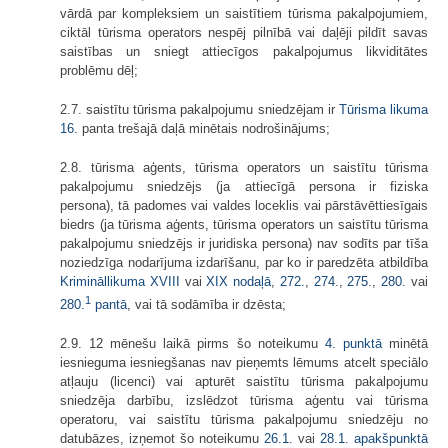
vārdā par kompleksiem un saistītiem tūrisma pakalpojumiem,
ciktāl tūrisma operators nespēj pilnībā vai daļēji pildīt savas
saistības un sniegt attiecīgos pakalpojumus likviditātes
problēmu dēļ;
2.7. saistītu tūrisma pakalpojumu sniedzējam ir
Tūrisma likuma
16.
panta trešajā daļā minētais nodrošinājums;
2.8. tūrisma aģents, tūrisma operators un saistītu tūrisma
pakalpojumu sniedzējs (ja attiecīgā persona ir fiziska
persona), tā padomes vai valdes loceklis vai pārstāvēttiesīgais
biedrs (ja tūrisma aģents, tūrisma operators un saistītu tūrisma
pakalpojumu sniedzējs ir juridiska persona) nav sodīts par tīša
noziedzīga nodarījuma izdarīšanu, par ko ir paredzēta atbildība
Krimināllikuma
XVIII
vai
XIX nodaļā
,
272.
,
274.
,
275.
,
280.
vai
1
280.
pantā
, vai tā sodāmība ir dzēsta;
2.9. 12 mēnešu laikā pirms šo noteikumu
4. punktā
minētā
iesnieguma iesniegšanas nav pieņemts lēmums atcelt speciālo
atļauju (licenci) vai apturēt saistītu tūrisma pakalpojumu
sniedzēja darbību, izslēdzot tūrisma aģentu vai tūrisma
operatoru, vai saistītu tūrisma pakalpojumu sniedzēju no
datubāzes, izņemot šo noteikumu
26.1.
vai
28.1. apakšpunktā