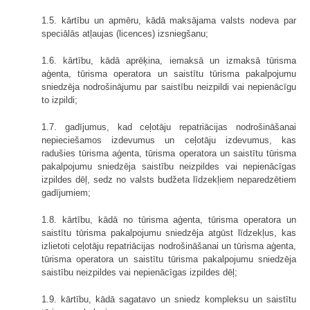
1.5. kārtību un apmēru, kādā maksājama valsts nodeva par
speciālās atļaujas (licences) izsniegšanu;
1.6. kārtību, kādā aprēķina, iemaksā un izmaksā tūrisma
aģenta, tūrisma operatora un saistītu tūrisma pakalpojumu
sniedzēja nodrošinājumu par saistību neizpildi vai nepienācīgu
to izpildi;
1.7. gadījumus, kad ceļotāju repatriācijas nodrošināšanai
nepieciešamos izdevumus un ceļotāju izdevumus, kas
radušies tūrisma aģenta, tūrisma operatora un saistītu tūrisma
pakalpojumu sniedzēja saistību neizpildes vai nepienācīgas
izpildes dēļ, sedz no valsts budžeta līdzekļiem neparedzētiem
gadījumiem;
1.8. kārtību, kādā no tūrisma aģenta, tūrisma operatora un
saistītu tūrisma pakalpojumu sniedzēja atgūst līdzekļus, kas
izlietoti ceļotāju repatriācijas nodrošināšanai un tūrisma aģenta,
tūrisma operatora un saistītu tūrisma pakalpojumu sniedzēja
saistību neizpildes vai nepienācīgas izpildes dēļ;
1.9. kārtību, kādā sagatavo un sniedz kompleksu un saistītu