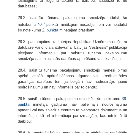
iesniegums ar lūgumu apturēt tā darbību, izslēdzot to no
datubāzes;
28.2. saistītu tūrisma pakalpojumu sniedzējs atbilst šo
3
noteikumu
40.
punktā
minētajiem nosacījumiem vai neatbilst
šo noteikumu
2. punktā
minētajām prasībām;
28.3. pamatojoties uz Latvijas Republikas Uzņēmumu reģistra
datubāzē vai oficiālā izdevuma "Latvijas Vēstnesis" publikācijā
pieejamo informāciju par saistītu tūrisma pakalpojumu
sniedzēja saimnieciskās darbības apturēšanu vai likvidāciju;
28.4. saistītu tūrisma pakalpojumu sniedzējs mēnesi pirms
spēkā esošā apdrošināšanas līguma vai kredītiestādes
garantijas darbības termiņa beigām nav nodrošinājis jaunu
nodrošinājumu un nav informējis par to centru;
28.5. saistītu tūrisma pakalpojumu sniedzējs šo noteikumu
36.
punktā
minētajā gadījumā nav palielinājis nodrošinājuma
apmēru vai nav sniedzis centram tā pieprasītos dokumentus un
informāciju, kā arī informāciju par izmaiņām, kas ietekmē tā
darbību;
28.6. ir konstatēti būtiski normatīvo aktu pārkāpumi patērētāju