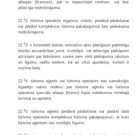
atļaujas (licences), par to nepaziņojot centram, vai bez
attiecīga nodrošinājuma;
1
22.
2. tūrisma operators organizē, sniedz, piedāvā pārdošanai
vai pārdod kompleksus tūrisma pakalpojumus bez pietiekama
nodrošinājuma;
1
22.
3. ir konstatēti būtiski normatīvo aktu pārkāpumi patērētāju
tiesību aizsardzības jomā. Izvērtējot, vai attiecīgie pārkāpumi
atzīstami par būtiskiem, centrs ņem vērā pārkāpuma raksturu
un ilgumu, radīto ietekmi, kā arī citus apstākļus, kuriem ir
nozīme lietā;
1
22.
4. tūrisma aģents vai tūrisma operators nav samaksājis
ikgadējo valsts nodevu par tūrisma aģenta vai tūrisma
operatora speciālo atļauju (licenci) šajos noteikumos minētajā
termiņā un apmērā;
1
22.
5. tūrisma aģents piedāvā pārdošanai vai pārdod tāda
tūrisma operatora kompleksus tūrisma pakalpojumus, ar kuru
tūrisma aģentam nav noslēgts līgums;
1