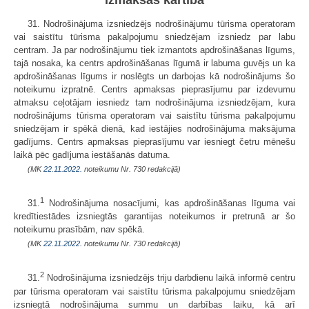
izmaksas kārtība
31. Nodrošinājuma izsniedzējs nodrošinājumu tūrisma operatoram
vai saistītu tūrisma pakalpojumu sniedzējam izsniedz par labu
centram. Ja par nodrošinājumu tiek izmantots apdrošināšanas līgums,
tajā nosaka, ka centrs apdrošināšanas līgumā ir labuma guvējs un ka
apdrošināšanas līgums ir noslēgts un darbojas kā nodrošinājums šo
noteikumu izpratnē. Centrs apmaksas pieprasījumu par izdevumu
atmaksu ceļotājam iesniedz tam nodrošinājuma izsniedzējam, kura
nodrošinājums tūrisma operatoram vai saistītu tūrisma pakalpojumu
sniedzējam ir spēkā dienā, kad iestājies nodrošinājuma maksājuma
gadījums. Centrs apmaksas pieprasījumu var iesniegt četru mēnešu
laikā pēc gadījuma iestāšanās datuma.
(MK
22.11.2022.
noteikumu Nr. 730 redakcijā)
1
31.
Nodrošinājuma nosacījumi, kas apdrošināšanas līguma vai
kredītiestādes izsniegtās garantijas noteikumos ir pretrunā ar šo
noteikumu prasībām, nav spēkā.
(MK
22.11.2022.
noteikumu Nr. 730 redakcijā)
2
31.
Nodrošinājuma izsniedzējs triju darbdienu laikā informē centru
par tūrisma operatoram vai saistītu tūrisma pakalpojumu sniedzējam
izsniegtā nodrošinājuma summu un darbības laiku, kā arī