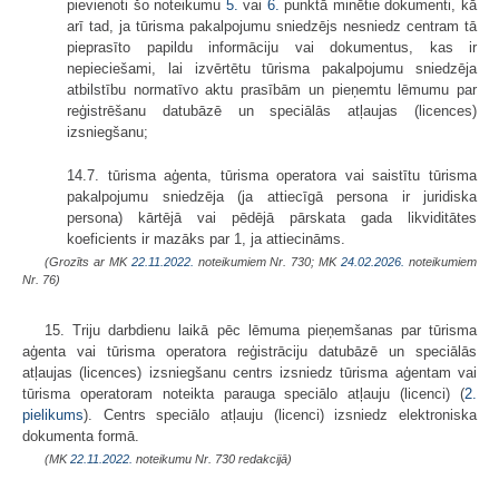
pievienoti šo noteikumu
​5.
vai
​6.
punktā minētie dokumenti, kā
arī tad, ja tūrisma pakalpojumu sniedzējs nesniedz centram tā
pieprasīto papildu informāciju vai dokumentus, kas ir
nepieciešami, lai izvērtētu tūrisma pakalpojumu sniedzēja
atbilstību normatīvo aktu prasībām un pieņemtu lēmumu par
reģistrēšanu datubāzē un speciālās atļaujas (licences)
izsniegšanu;
14.7. tūrisma aģenta, tūrisma operatora vai saistītu tūrisma
pakalpojumu sniedzēja (ja attiecīgā persona ir juridiska
persona) kārtējā vai pēdējā pārskata gada likviditātes
koeficients ir mazāks par 1, ja attiecināms.
(Grozīts ar MK
22.11.2022.
noteikumiem Nr. 730; MK
24.02.2026.
noteikumiem
Nr. 76)
15. Triju darbdienu laikā pēc lēmuma pieņemšanas par tūrisma
aģenta vai tūrisma operatora reģistrāciju datubāzē un speciālās
atļaujas (licences) izsniegšanu centrs izsniedz tūrisma aģentam vai
tūrisma operatoram noteikta parauga speciālo atļauju (licenci) (
2.
pielikums
). Centrs speciālo atļauju (licenci) izsniedz elektroniska
dokumenta formā.
(MK
22.11.2022.
noteikumu Nr. 730 redakcijā)