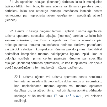
21. Ja speciālās atļaujas (licences) darbības laikā ir mainījusies
tajā norādītā informācija, tūrisma aģents vai tūrisma operators piecu
darbdienu laikā pēc attiecīgo izmaiņu iestāšanās iesniedz centrā
iesniegumu par nepieciešamajiem grozījumiem speciālajā atļaujā
(licencē).
22. Centrs ir tiesīgs pieņemt lēmumu apturēt tūrisma aģenta vai
tūrisma operatora speciālās atļaujas (licences) darbību uz laiku līdz
sešiem mēnešiem, un tūrisma aģents vai tūrisma operators pēc
attiecīgā centra lēmuma paziņošanas nedrīkst piedāvāt pārdošanai
vai pārdot ceļotājam kompleksus tūrisma pakalpojumus, bet drīkst
nodrošināt kompleksā tūrisma pakalpojuma līguma izpildi, kas ar
ceļotāju noslēgts, pirms centrs paziņojis lēmumu par speciālās
atļaujas (licences) darbības apturēšanu, un kas ir izpildāms līdz spēkā
esošā nodrošinājuma termiņa beigām, šādos gadījumos:
22.1. tūrisma aģents vai tūrisma operators centra noteiktajā
termiņā nav sniedzis tā pieprasītos dokumentus un informāciju,
kas nepieciešama tūrisma aģenta vai tūrisma operatora
darbības un, ja attiecināms, nodrošinājuma apmēra pārbaudei
1
saskaņā ar šo noteikumu
17.
vai
17.
punktu
, ​​​​​​vai sniedzis
nepilnīgi;