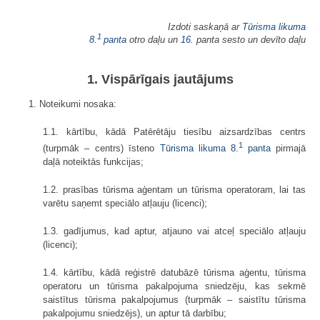
Izdoti saskaņā ar
Tūrisma likuma
1
8.
panta
otro daļu un
16.
panta sesto un devīto daļu
1. Vispārīgais jautājums
1. Noteikumi nosaka:
1.1. kārtību, kādā Patērētāju tiesību aizsardzības centrs
1
(turpmāk – centrs) īsteno
Tūrisma likuma
8.
panta
pirmajā
daļā noteiktās funkcijas;
1.2. prasības tūrisma aģentam un tūrisma operatoram, lai tas
varētu saņemt speciālo atļauju (licenci);
1.3. gadījumus, kad aptur, atjauno vai atceļ speciālo atļauju
(licenci);
1.4. kārtību, kādā reģistrē datubāzē tūrisma aģentu, tūrisma
operatoru un tūrisma pakalpojuma sniedzēju, kas sekmē
saistītus tūrisma pakalpojumus (turpmāk – saistītu tūrisma
pakalpojumu sniedzējs), un aptur tā darbību;