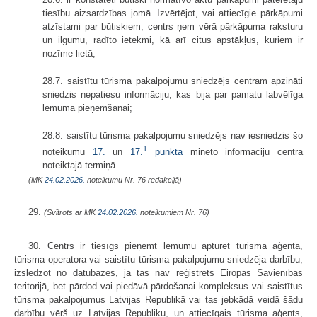
tiesību aizsardzības jomā. Izvērtējot, vai attiecīgie pārkāpumi
atzīstami par būtiskiem, centrs ņem vērā pārkāpuma raksturu
un ilgumu, radīto ietekmi, kā arī citus apstākļus, kuriem ir
nozīme lietā;
28.7. saistītu tūrisma pakalpojumu sniedzējs centram apzināti
sniedzis nepatiesu informāciju, kas bija par pamatu labvēlīga
lēmuma pieņemšanai;
28.8. saistītu tūrisma pakalpojumu sniedzējs nav iesniedzis šo
1
noteikumu
17.
un
17.
punktā
minēto informāciju centra
noteiktajā termiņā.
(MK
24.02.2026.
noteikumu Nr. 76 redakcijā)
29.
(Svītrots ar MK
24.02.2026.
noteikumiem Nr. 76)
30. Centrs ir tiesīgs pieņemt lēmumu apturēt tūrisma aģenta,
tūrisma operatora vai saistītu tūrisma pakalpojumu sniedzēja darbību,
izslēdzot no datubāzes, ja tas nav reģistrēts Eiropas Savienības
teritorijā, bet pārdod vai piedāvā pārdošanai kompleksus vai saistītus
tūrisma pakalpojumus Latvijas Republikā vai tas jebkādā veidā šādu
darbību vērš uz Latvijas Republiku, un attiecīgais tūrisma aģents,