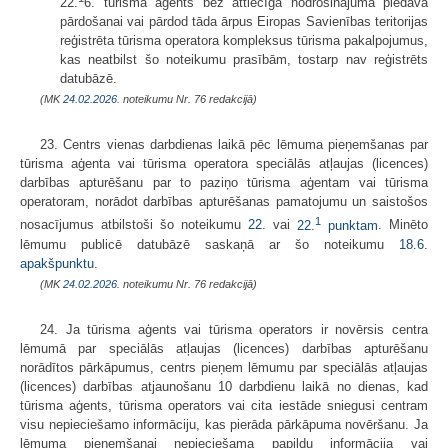
22.
6. tūrisma aģents bez attiecīga nodrošinājuma piedāvā
pārdošanai vai pārdod tāda ārpus Eiropas Savienības teritorijas
reģistrēta tūrisma operatora kompleksus tūrisma pakalpojumus,
kas neatbilst šo noteikumu prasībām, tostarp nav reģistrēts
datubāzē.
(MK
24.02.2026.
noteikumu Nr. 76 redakcijā)
23. Centrs vienas darbdienas laikā pēc lēmuma pieņemšanas par
tūrisma aģenta vai tūrisma operatora speciālās atļaujas (licences)
darbības apturēšanu par to paziņo tūrisma aģentam vai tūrisma
operatoram, norādot darbības apturēšanas pamatojumu un saistošos
1
nosacījumus atbilstoši šo noteikumu
22.
vai
22.
punktam
. Minēto
lēmumu publicē datubāzē saskaņā ar šo noteikumu
18.6.
apakšpunktu
.
(MK
24.02.2026.
noteikumu Nr. 76 redakcijā)
24. Ja tūrisma aģents vai tūrisma operators ir novērsis centra
lēmumā par speciālās atļaujas (licences) darbības apturēšanu
norādītos pārkāpumus, centrs pieņem lēmumu par speciālās atļaujas
(licences) darbības atjaunošanu 10 darbdienu laikā no dienas, kad
tūrisma aģents, tūrisma operators vai cita iestāde sniegusi centram
visu nepieciešamo informāciju, kas pierāda pārkāpuma novēršanu. Ja
lēmuma pieņemšanai nepieciešama papildu informācija vai