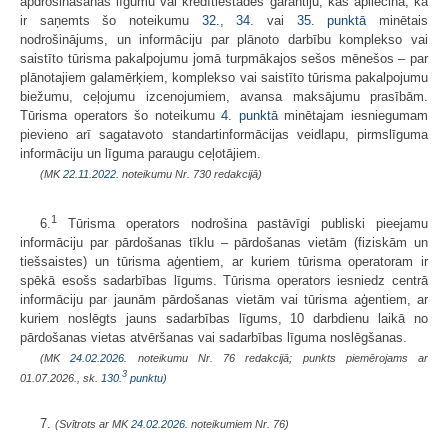
apdrošināšanas līgumu vai kredītiestādes garantiju, kas apliecina, ka
ir saņemts šo noteikumu
32.
,
34.
vai
35. punktā
minētais
nodrošinājums, un informāciju par plānoto darbību komplekso vai
saistīto tūrisma pakalpojumu jomā turpmākajos sešos mēnešos – par
plānotajiem galamērķiem, komplekso vai saistīto tūrisma pakalpojumu
biežumu, ceļojumu izcenojumiem, avansa maksājumu prasībām.
Tūrisma operators šo noteikumu
4. punktā
minētajam iesniegumam
pievieno arī sagatavoto standartinformācijas veidlapu, pirmslīguma
informāciju un līguma paraugu ceļotājiem.
(MK
22.11.2022.
noteikumu Nr. 730 redakcijā)
1
6.
Tūrisma operators nodrošina pastāvīgi publiski pieejamu
informāciju par pārdošanas tīklu – pārdošanas vietām (fiziskām un
tiešsaistes) un tūrisma aģentiem, ar kuriem tūrisma operatoram ir
spēkā esošs sadarbības līgums. Tūrisma operators iesniedz centrā
informāciju par jaunām pārdošanas vietām vai tūrisma aģentiem, ar
kuriem noslēgts jauns sadarbības līgums, 10 darbdienu laikā no
pārdošanas vietas atvēršanas vai sadarbības līguma noslēgšanas.
(MK
24.02.2026.
noteikumu Nr. 76 redakcijā; punkts piemērojams ar
3
01.07.2026., sk.
130.
punktu
)
7.
(Svītrots ar MK
24.02.2026.
noteikumiem Nr. 76)