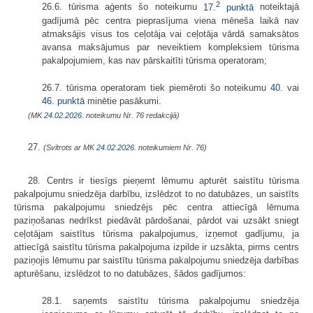
2
26.6. tūrisma aģents šo noteikumu
17.
punktā
noteiktajā
gadījumā pēc centra pieprasījuma viena mēneša laikā nav
atmaksājis visus tos ceļotāja vai ceļotāja vārdā samaksātos
avansa maksājumus par neveiktiem kompleksiem tūrisma
pakalpojumiem, kas nav pārskaitīti tūrisma operatoram;
26.7. tūrisma operatoram tiek piemēroti šo noteikumu
40.
vai
46. punktā
minētie pasākumi.
(MK
24.02.2026.
noteikumu Nr. 76 redakcijā)
27.
(Svītrots ar MK
24.02.2026.
noteikumiem Nr. 76)
28. Centrs ir tiesīgs pieņemt lēmumu apturēt saistītu tūrisma
pakalpojumu sniedzēja darbību, izslēdzot to no datubāzes, un saistīts
tūrisma pakalpojumu sniedzējs pēc centra attiecīgā lēmuma
paziņošanas nedrīkst piedāvāt pārdošanai, pārdot vai uzsākt sniegt
ceļotājam saistītus tūrisma pakalpojumus, izņemot gadījumu, ja
attiecīgā saistītu tūrisma pakalpojuma izpilde ir uzsākta, pirms centrs
paziņojis lēmumu par saistītu tūrisma pakalpojumu sniedzēja darbības
apturēšanu, izslēdzot to no datubāzes, šādos gadījumos:
28.1. saņemts saistītu tūrisma pakalpojumu sniedzēja