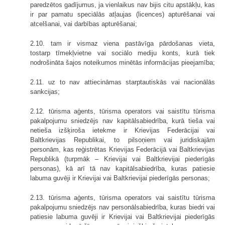
paredzētos gadījumus, ja vienlaikus nav bijis citu apstākļu, kas
ir par pamatu speciālās atļaujas (licences) apturēšanai vai
atcelšanai, vai darbības apturēšanai;
2.10. tam ir vismaz viena pastāvīga pārdošanas vieta,
tostarp tīmekļvietne vai sociālo mediju konts, kurā tiek
nodrošināta šajos noteikumos minētās informācijas pieejamība;
2.11. uz to nav attiecināmas starptautiskās vai nacionālās
sankcijas;
2.12. tūrisma aģents, tūrisma operators vai saistītu tūrisma
pakalpojumu sniedzējs nav kapitālsabiedrība, kurā tieša vai
netieša izšķiroša ietekme ir Krievijas Federācijai vai
Baltkrievijas Republikai, to pilsoņiem vai juridiskajām
personām, kas reģistrētas Krievijas Federācijā vai Baltkrievijas
Republikā (turpmāk – Krievijai vai Baltkrievijai piederīgās
personas), kā arī tā nav kapitālsabiedrība, kuras patiesie
labuma guvēji ir Krievijai vai Baltkrievijai piederīgās personas;
2.13. tūrisma aģents, tūrisma operators vai saistītu tūrisma
pakalpojumu sniedzējs nav personālsabiedrība, kuras biedri vai
patiesie labuma guvēji ir Krievijai vai Baltkrievijai piederīgās