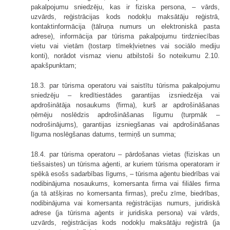
pakalpojumu sniedzēju, kas ir fiziska persona, – vārds,
uzvārds, reģistrācijas kods nodokļu maksātāju reģistrā,
kontaktinformācija (tālruņa numurs un elektroniskā pasta
adrese), informācija par tūrisma pakalpojumu tirdzniecības
vietu vai vietām (tostarp tīmekļvietnes vai sociālo mediju
konti), norādot vismaz vienu atbilstoši šo noteikumu 2.10.
apakšpunktam;
18.3. par tūrisma operatoru vai saistītu tūrisma pakalpojumu
sniedzēju – kredītiestādes garantijas izsniedzēja vai
apdrošinātāja nosaukums (firma), kurš ar apdrošināšanas
ņēmēju noslēdzis apdrošināšanas līgumu (turpmāk –
nodrošinājums), garantijas izsniegšanas vai apdrošināšanas
līguma noslēgšanas datums, termiņš un summa;
18.4. par tūrisma operatoru – pārdošanas vietas (fiziskas un
tiešsaistes) un tūrisma aģenti, ar kuriem tūrisma operatoram ir
spēkā esošs sadarbības līgums, – tūrisma aģentu biedrības vai
nodibinājuma nosaukums, komersanta firma vai filiāles firma
(ja tā atšķiras no komersanta firmas), preču zīme, biedrības,
nodibinājuma vai komersanta reģistrācijas numurs, juridiskā
adrese (ja tūrisma aģents ir juridiska persona) vai vārds,
uzvārds, reģistrācijas kods nodokļu maksātāju reģistrā (ja