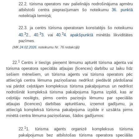
22.2. tūrisma operators nav palielinājis nodrošinājuma apmēru
atbilstoši centra pieprasījumam šo noteikumu
36. punktā
noteiktajā termiņā;
22.3. ja centrs tūrisma operatoram konstatējis šo noteikumu
3
3
3
40.
2.
,
40.
3.
vai
40.
4. apakšpunktā
minētās likviditātes
pazīmes.
(MK
24.02.2026.
noteikumu Nr. 76 redakcijā)
1
22.
Centrs ir tiesīgs pieņemt lēmumu apturēt tūrisma aģenta vai
tūrisma operatora speciālās atļaujas (licences) darbību uz laiku līdz
sešiem mēnešiem, un tūrisma aģents vai tūrisma operators pēc
attiecīgā centra lēmuma paziņošanas nedrīkst piedāvāt pārdošanai
vai pārdot ceļotājam kompleksus tūrisma pakalpojumus un nedrīkst
nodrošināt kompleksā tūrisma pakalpojuma līguma izpildi, kas ar
ceļotāju noslēgts, pirms centrs paziņojis lēmumu par speciālās
atļaujas (licences) darbības apturēšanu, izņemot gadījumu, ja
attiecīgā kompleksā tūrisma pakalpojuma izpilde ir uzsākta pirms
minētā centra lēmuma paziņošanas, šādos gadījumos:
1
22.
1. tūrisma aģents organizē kompleksus tūrisma
pakalpojumus bez atbilstošas tūrisma operatora speciālās