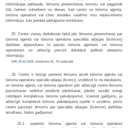
informācijas pārbaude, lēmuma pieņemšanas termiņu var pagarināt
līdz četriem mēnešiem no dienas, kad centrs no tūrisma aģenta,
tūrisma operatora vai citas iestādes saņēmis visu nepieciešamo
informāciju, kas pierāda pārkāpuma novēršanu.
25. Centrs vienas darbdienas laikā pēc lēmuma pieņemšanas par
tūrisma aģenta vai tūrisma operatora speciālās atļaujas (licences)
darbības atjaunošanu to paziņo tūrisma aģentam vai tūrisma
operatoram un attiecīgi precizē datubāzē publiski pieejamo
informāciju.
(MK
24.02.2026.
noteikumu Nr. 76 redakcijā)
26. Centrs ir tiesīgs pieņemt lēmumu atcelt tūrisma aģenta vai
tūrisma operatora speciālo atļauju (licenci), izslēdzot to no datubāzes,
un tūrisma aģents vai tūrisma operators pēc attiecīgā centra lēmuma
paziņošanas nedrīkst piedāvāt pārdošanai, pārdot, uzsākt sniegt
ceļotājam kompleksus tūrisma pakalpojumus, izņemot gadījumu, ja
attiecīgā kompleksā tūrisma pakalpojuma izpilde ir uzsākta, pirms
centrs paziņojis lēmumu par speciālās atļaujas (licences) darbības
atcelšanu, šādos gadījumos:
26.1. saņemts tūrisma aģenta vai tūrisma operatora