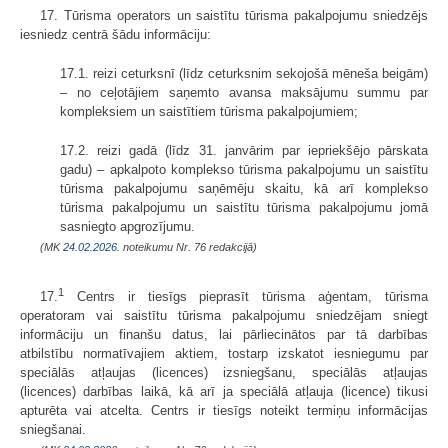
17. Tūrisma operators un saistītu tūrisma pakalpojumu sniedzējs
iesniedz centrā šādu informāciju:
17.1. reizi ceturksnī (līdz ceturksnim sekojošā mēneša beigām)
– no ceļotājiem saņemto avansa maksājumu summu par
kompleksiem un saistītiem tūrisma pakalpojumiem;
17.2. reizi gadā (līdz 31. janvārim par iepriekšējo pārskata
gadu) – apkalpoto komplekso tūrisma pakalpojumu un saistītu
tūrisma pakalpojumu saņēmēju skaitu, kā arī komplekso
tūrisma pakalpojumu un saistītu tūrisma pakalpojumu jomā
sasniegto apgrozījumu.
(MK
24.02.2026.
noteikumu Nr. 76 redakcijā)
1
17.
Centrs ir tiesīgs pieprasīt tūrisma aģentam, tūrisma
operatoram vai saistītu tūrisma pakalpojumu sniedzējam sniegt
informāciju un finanšu datus, lai pārliecinātos par tā darbības
atbilstību normatīvajiem aktiem, tostarp izskatot iesniegumu par
speciālās atļaujas (licences) izsniegšanu, speciālās atļaujas
(licences) darbības laikā, kā arī ja speciālā atļauja (licence) tikusi
apturēta vai atcelta. Centrs ir tiesīgs noteikt termiņu informācijas
sniegšanai.