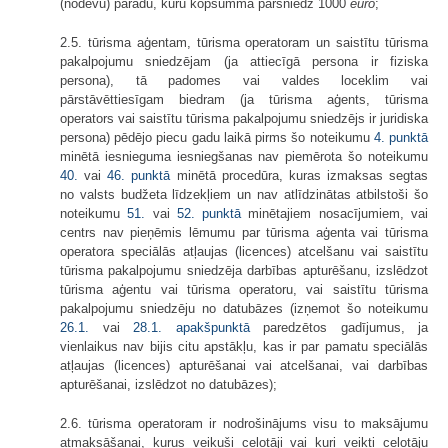
(nodevu) parādu, kuru kopsumma pārsniedz 1000
euro
;
2.5. tūrisma aģentam, tūrisma operatoram un saistītu tūrisma
pakalpojumu sniedzējam (ja attiecīgā persona ir fiziska
persona), tā padomes vai valdes loceklim vai
pārstāvēttiesīgam biedram (ja tūrisma aģents, tūrisma
operators vai saistītu tūrisma pakalpojumu sniedzējs ir juridiska
persona) pēdējo piecu gadu laikā pirms šo noteikumu
4. punktā
minētā iesnieguma iesniegšanas nav piemērota šo noteikumu
40.
vai
46. punktā
minētā procedūra, kuras izmaksas segtas
no valsts budžeta līdzekļiem un nav atlīdzinātas atbilstoši šo
noteikumu
51.
vai
52. punktā
minētajiem nosacījumiem, vai
centrs nav pieņēmis lēmumu par tūrisma aģenta vai tūrisma
operatora speciālās atļaujas (licences) atcelšanu vai saistītu
tūrisma pakalpojumu sniedzēja darbības apturēšanu, izslēdzot
tūrisma aģentu vai tūrisma operatoru, vai saistītu tūrisma
pakalpojumu sniedzēju no datubāzes (izņemot šo noteikumu
26.1.
vai
28.1. apakšpunktā
paredzētos gadījumus, ja
vienlaikus nav bijis citu apstākļu, kas ir par pamatu speciālās
atļaujas (licences) apturēšanai vai atcelšanai, vai darbības
apturēšanai, izslēdzot no datubāzes);
2.6. tūrisma operatoram ir nodrošinājums visu to maksājumu
atmaksāšanai, kurus veikuši ceļotāji vai kuri veikti ceļotāju