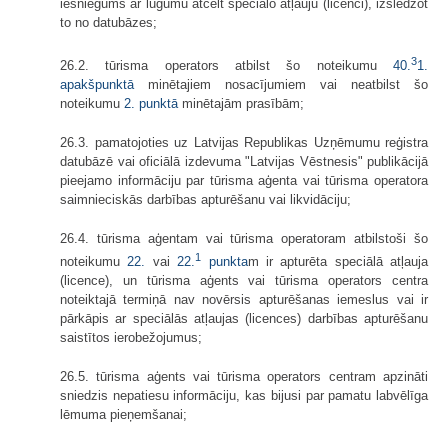
iesniegums ar lūgumu atcelt speciālo atļauju (licenci), izslēdzot
to no datubāzes;
3
26.2. tūrisma operators atbilst šo noteikumu
40.
1.
apakšpunktā
minētajiem nosacījumiem vai neatbilst šo
noteikumu
2. punktā
minētajām prasībām;
26.3. pamatojoties uz Latvijas Republikas Uzņēmumu reģistra
datubāzē vai oficiālā izdevuma "Latvijas Vēstnesis" publikācijā
pieejamo informāciju par tūrisma aģenta vai tūrisma operatora
saimnieciskās darbības apturēšanu vai likvidāciju;
26.4. tūrisma aģentam vai tūrisma operatoram atbilstoši šo
1
noteikumu
22.
vai
22.
punkta
m ir apturēta speciālā atļauja
(licence), un tūrisma aģents vai tūrisma operators centra
noteiktajā termiņā nav novērsis apturēšanas iemeslus vai ir
pārkāpis ar speciālās atļaujas (licences) darbības apturēšanu
saistītos ierobežojumus;
26.5. tūrisma aģents vai tūrisma operators centram apzināti
sniedzis nepatiesu informāciju, kas bijusi par pamatu labvēlīga
lēmuma pieņemšanai;