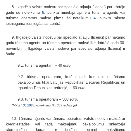
8. Ikgadējo valsts nodevu par speciālo atļauju (licenci) par kārtējo
gadu šo noteikumu
9.
punktā minētajā apmērā tūrisma aģents vai
tūrisma operators maksā pirms šo noteikumu
4.
punktā minētā
iesnieguma iesniegšanas centrā.
9. Ikgadējo valsts nodevu par speciālo atļauju (licenci) par nākamo
gadu tūrisma aģents un tūrisma operators maksā līdz kārtējā gada 30.
novembrim. Ikgadējā valsts nodeva par speciālo atļauju (licenci) ir
šāda:
9.1. tūrisma aģentam – 40
euro
;
9.2. tūrisma operatoram, kurš sniedz kompleksus tūrisma
pakalpojumus tikai Latvijas Republikas, Lietuvas Republikas un
Igaunijas Republikas teritorijā, – 60
euro
;
9.3. tūrisma operatoram – 500
euro
.
(MK
27.06.2026.
noteikumu Nr. 355 redakcijā)
10. Tūrisma aģents vai tūrisma operators valsts nodevu maksā ar
kredītiestādes vai tāda maksājumu pakalpojumu sniedzēja
starpniecību, kuram ir tiesības sniegt maksājumu