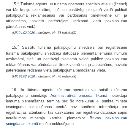
1
15.
Tūrisma aģents un tūrisma operators speciālo atļauju (licenci)
vai tās kopiju uzskatāmi, tieši un pastāvīgi pieejamā veidā publicē
pakalpojuma reklamēšanas vai pārdošanas tīmekļvietnē un, ja
attiecināms, novieto patērētājam redzamā vietā pakalpojuma
pārdošanas vietā.
(MK
24.02.2026.
noteikumu Nr. 76 redakcijā)
2
15.
Saistītu tūrisma pakalpojumu sniedzējs par reģistrēšanu
tūrisma pakalpojumu sniedzēju datubāzē pieņemtā lēmuma numuru
uzskatāmi, tieši un pastāvīgi pieejamā veidā publicē pakalpojuma
reklamēšanas vai pārdošanas tīmekļvietnē un, ja attiecināms, novieto
patērētājam redzamā vietā pakalpojuma pārdošanas vietā.
(MK
24.02.2026.
noteikumu Nr. 76 redakcijā)
16. Ja tūrisma aģents, tūrisma operators vai saistītu tūrisma
pakalpojumu sniedzējs
Administratīvā procesa likumā
noteiktajā
lēmuma pieņemšanas termiņā pēc šo noteikumu
4.
punktā minētā
iesnieguma iesniegšanas centrā nav saņēmis informāciju par
reģistrācijas atteikumu, tas uzskatāms par reģistrētu datubāzē šajos
noteikumos minētajā kārtībā, piemērojot
Brīvas pakalpojumu
sniegšanas likumā
minēto noklusējumu.