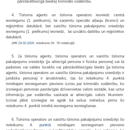
pārstāvēttiesīgā biedra) kriminālo sodāmību.
4. Tūrisma aģents un tūrisma operators iesniedz centrā
iesniegumu (
1.
pielikums), lai saņemtu speciālo atļauju (licenci) un
reģistrētos datubāzē, bet saistītu tūrisma pakalpojumu sniedzējs
iesniegumu (
1.
pielikums) iesniedz, lai uzsāktu darbību un reģistrētos
datubāzē.
(MK
24.02.2026.
noteikumu Nr. 76 redakcijā)
5. Ja tūrisma aģents, tūrisma operators un saistītu tūrisma
pakalpojumu sniedzējs (ja attiecīgā persona ir fiziska persona) vai tā
padomes vai valdes loceklis vai pārstāvēttiesīgais biedrs (ja tūrisma
aģents, tūrisma operators un saistītu tūrisma pakalpojumu sniedzējs ir
juridiska persona) ir ārvalstnieks, tas šo noteikumu
4.
punktā
minētajam iesniegumam pievieno izziņu par kriminālo sodāmību, ko
izsniegusi personas pastāvīgās dzīvesvietas valsts iestāde, kas uztur
informāciju par sodāmību saskaņā ar attiecīgās valsts likumiem.
Izziņai jābūt izsniegtai ne agrāk kā sešus mēnešus pirms šo
noteikumu
4.
punktā minētā iesnieguma iesniegšanas.
6. Tūrisma operators un saistītu tūrisma pakalpojumu sniedzējs šo
noteikumu
4. punktā
minētajam iesniegumam pievieno