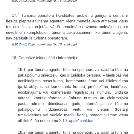
(MK
24.02.2026.
noteikumu Nr. 76 redakcijā)
2
17.
Tūrisma operatora likviditātes problēmu gadījumā centrs ir
tiesīgs pieprasīt tūrisma aģentam viena mēneša laikā atmaksāt visus
tos ceļotāja vai ceļotāja vārdā samaksātos avansa maksājumus par
neveiktiem kompleksiem tūrisma pakalpojumiem, ko tūrisma aģents
nav pārskaitījis tūrisma operatoram.
(MK
24.02.2026.
noteikumu Nr. 76 redakcijā)
18. Datubāzē iekļauj šādu informāciju:
18.1. par tūrisma aģentu, tūrisma operatoru vai saistītu tūrisma
pakalpojumu sniedzēju, kas ir juridiska persona, – biedrības vai
nodibinājuma nosaukums, komersanta firma vai filiāles firma
(ja tā atšķiras no komersanta firmas), preču zīme, biedrības,
nodibinājuma vai komersanta reģistrācijas numurs, juridiskā
adrese, kontaktinformācija (tālruņa numurs un elektroniskā
pasta adrese), dibināšanas gads, informācija par tūrisma
pakalpojumu tirdzniecības vietu vai vietām (tostarp
tīmekļvietnes vai sociālo mediju konti), norādot vismaz vienu
atbilstoši šo noteikumu
2.10. apakšpunktam
;
18.2. par tūrisma aģentu, tūrisma operatoru vai saistītu tūrisma