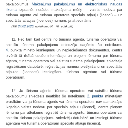
pakalpojumus
Maksājumu pakalpojumu un elektroniskās naudas
likuma
izpratnē, norādot maksājuma mērķi – valsts nodeva par
tūrisma aģenta vai tūrisma operatora speciālo atļauju (licenci) – un
speciālās atļaujas (licences) numuru, ja attiecināms.
(MK
24.02.2026.
noteikumu Nr. 76 redakcijā)
11. Pēc tam kad centrs no tūrisma aģenta, tūrisma operatora vai
saistītu tūrisma pakalpojumu sniedzēja saņēmis šo noteikumu
4.
punktā minēto iesniegumu un nepieciešamos dokumentus, centrs
izvērtē tā rīcībā esošo informāciju un pieņem lēmumu par tūrisma
aģenta, tūrisma operatora vai saistītu tūrisma pakalpojumu sniedzēja
reģistrēšanu datubāzē, reģistrācijas numura piešķiršanu un speciālās
atļaujas (licences) izsniegšanu tūrisma aģentam vai tūrisma
operatoram.
12. Ja tūrisma aģents, tūrisma operators vai saistītu tūrisma
pakalpojumu sniedzējs neatbilst šo noteikumu
2. punktā
minētajām
prasībām vai ja tūrisma aģents vai tūrisma operators nav samaksājis
ikgadējo valsts nodevu par speciālo atļauju (licenci), centrs pieņem
lēmumu par atteikumu reģistrēt tūrisma aģentu, tūrisma operatoru vai
saistītu tūrisma pakalpojumu sniedzēju datubāzē un izsniegt tūrisma
aģentam vai tūrisma operatoram speciālo atļauju (licenci).