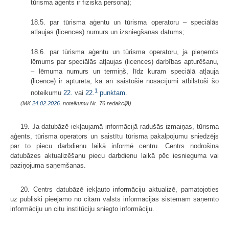
tūrisma aģents ir fiziska persona);
18.5. par tūrisma aģentu un tūrisma operatoru – speciālās
atļaujas (licences) numurs un izsniegšanas datums;
18.6. par tūrisma aģentu un tūrisma operatoru, ja pieņemts
lēmums par speciālās atļaujas (licences) darbības apturēšanu,
– lēmuma numurs un termiņš, līdz kuram speciālā atļauja
(licence) ir apturēta, kā arī saistošie nosacījumi atbilstoši šo
1
noteikumu
22.
vai
22.
punktam
.
(MK
24.02.2026.
noteikumu Nr. 76 redakcijā)
19. Ja datubāzē iekļaujamā informācijā radušās izmaiņas, tūrisma
aģents, tūrisma operators un saistītu tūrisma pakalpojumu sniedzējs
par to piecu darbdienu laikā informē centru. Centrs nodrošina
datubāzes aktualizēšanu piecu darbdienu laikā pēc iesnieguma vai
paziņojuma saņemšanas.
20. Centrs datubāzē iekļauto informāciju aktualizē, pamatojoties
uz publiski pieejamo no citām valsts informācijas sistēmām saņemto
informāciju un citu institūciju sniegto informāciju.