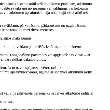
mniekošanas sistēmā atbilstoši noteikumu prasībām, atkritumu
 dalītu savākšanu no īpašumā vai valdījumā vai lietojumā
vai atkritumu apsaimniekotāja noteiktajā vietā atbilstoši
;
umu savākšanu, pārvadāšanu, pārkraušanu un uzglabāšanu.
ir ne retāk kā reizi divos mēnešos;
saistītos maksājumus;
 atkritumu veidam paredzētās iekārtas un konteinerus;
kritumu) nogādāšanu pārstrādes vai apglabāšanas vietās – ar
vai pašvaldības pakalpojumus;
riem. Ja to nav iespējams ievērot, tad atkritumu
kritumu apsaimniekošanu, līgumā ar sadzīves atkritumu radītāju
eks) vai viņa pilnvarota persona kā sadzīves atkritumu radītājs:
os maisus;
rētajiem atkritumu apsaimniekošanas apstākļiem, situācijai un