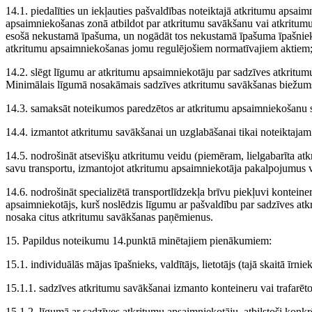
14.1. piedalīties un iekļauties pašvaldības noteiktajā atkritumu apsai
apsaimniekošanas zonā atbildot par atkritumu savākšanu vai atkritumu
esošā nekustamā īpašuma, un nogādāt tos nekustamā īpašuma īpašnieka 
atkritumu apsaimniekošanas jomu regulējošiem normatīvajiem aktiem
14.2. slēgt līgumu ar atkritumu apsaimniekotāju par sadzīves atkrit
Minimālais līgumā nosakāmais sadzīves atkritumu savākšanas biežums 
14.3. samaksāt noteikumos paredzētos ar atkritumu apsaimniekošanu 
14.4. izmantot atkritumu savākšanai un uzglabāšanai tikai noteiktajam
14.5. nodrošināt atsevišķu atkritumu veidu (piemēram, lielgabarīta at
savu transportu, izmantojot atkritumu apsaimniekotāja pakalpojumus 
14.6. nodrošināt specializētā transportlīdzekļa brīvu piekļuvi konteine
apsaimniekotājs, kurš noslēdzis līgumu ar pašvaldību par sadzīves at
nosaka citus atkritumu savākšanas paņēmienus.
15. Papildus noteikumu 14.punktā minētajiem pienākumiem:
15.1. individuālās mājas īpašnieks, valdītājs, lietotājs (tajā skaitā īrni
15.1.1. sadzīves atkritumu savākšanai izmanto konteineru vai trafarēt
15.1.2. līgumā ar sadzīves atkritumu apsaimniekotāju, atbilstoši konk