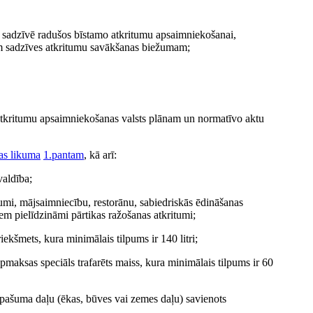
as sadzīvē radušos bīstamo atkritumu apsaimniekošanai,
jam sadzīves atkritumu savākšanas biežumam;
 Atkritumu apsaimniekošanas valsts plānam un normatīvo aktu
as likuma
1.pantam
, kā arī:
valdība;
tumi, mājsaimniecību, restorānu, sabiedriskās ēdināšanas
iem pielīdzināmi pārtikas ražošanas atkritumi;
ekšmets, kura minimālais tilpums ir 140 litri;
apmaksas speciāls trafarēts maiss, kura minimālais tilpums ir 60
īpašuma daļu (ēkas, būves vai zemes daļu) savienots