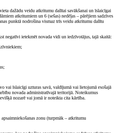
vieta dažādu veidu atkritumu dalītai savākšanai un īslaicīgai
rdāmiem atkritumiem un 6 (sešas) nedēļas – pārējiem sadzīves
nas punktā nodrošina vismaz trīs veidu atkritumu dalītu
t negatīvi ietekmēt novada vidi un iedzīvotājus, tajā skaitā:
dzīvniekiem;
as;
vo vai īslaicīgi uzturas savā, valdījumā vai lietojumā esošajā
rbību novada administratīvajā teritorijā. Noteikumus
višķā nozarē vai jomā ir noteikta cita kārtība.
umu apsaimniekošanas zonu (turpmāk – atkritumu