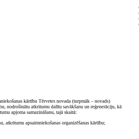
imniekošanas kārtību Tērvetes novada (turpmāk – novads)
elību, nodrošinātu atkritumu dalītu savākšanu un reģenerāciju, kā
itumu apjoma samazināšanu, tajā skaitā:
onu, atkritumu apsaimniekošanas organizēšanas kārtību;