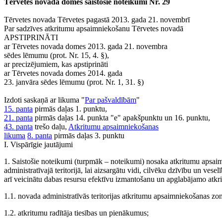
Tērvetes novada domes saistošie noteikumi Nr. 29
Tērvetes novada Tērvetes pagastā 2013. gada 21. novembrī
Par sadzīves atkritumu apsaimniekošanu Tērvetes novadā
APSTIPRINĀTI
ar Tērvetes novada domes 2013. gada 21. novembra
sēdes lēmumu (prot. Nr. 15, 4. §),
ar precizējumiem, kas apstiprināti
ar Tērvetes novada domes 2014. gada
23. janvāra sēdes lēmumu (prot. Nr. 1, 31. §)
Izdoti saskaņā ar likuma "
Par pašvaldībām
"
15. panta
pirmās daļas 1. punktu,
21. panta
pirmās daļas 14. punkta "e" apakšpunktu un 16. punktu,
43. panta
trešo daļu,
Atkritumu apsaimniekošanas
likuma
8. panta
pirmās daļas 3. punktu
I. Vispārīgie jautājumi
1. Saistošie noteikumi (turpmāk – noteikumi) nosaka atkritumu apsa
administratīvajā teritorijā, lai aizsargātu vidi, cilvēku dzīvību un ves
arī veicinātu dabas resursu efektīvu izmantošanu un apglabājamo atkr
1.1. novada administratīvās teritorijas atkritumu apsaimniekošanas z
1.2. atkritumu radītāja tiesības un pienākumus;