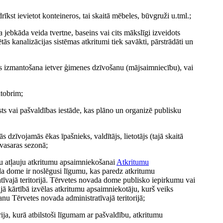
rīkst ievietot konteineros, tai skaitā mēbeles, būvgruži u.tml.;
ša jebkāda veida tvertne, baseins vai cits mākslīgi izveidots
ās kanalizācijas sistēmas atkritumi tiek savākti, pārstrādāti un
s izmantošana ietver ģimenes dzīvošanu (mājsaimniecību), vai
ktobrim;
sts vai pašvaldības iestāde, kas plāno un organizē publisku
s dzīvojamās ēkas īpašnieks, valdītājs, lietotājs (tajā skaitā
/vasaras sezonā;
gu atļauju atkritumu apsaimniekošanai
Atkritumu
da dome ir noslēgusi līgumu, kas paredz atkritumu
vajā teritorijā. Tērvetes novada dome publisko iepirkumu vai
jā kārtībā izvēlas atkritumu apsaimniekotāju, kurš veiks
u Tērvetes novada administratīvajā teritorijā;
ija, kurā atbilstoši līgumam ar pašvaldību, atkritumu