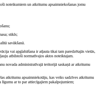
ilstoši noteikumiem un atkritumu apsaimniekošanas jomu
košanu;
asa; stikls;
alītā savākšanā.
cija vai apglabāšana ir atļauta tikai tam paredzētajās vietās,
ļauju atbilstoši normatīvajos aktos noteiktajam.
u novada administratīvajā teritorijā saskaņā ar atkritumu
ēlas atkritumu apsaimniekotāju, kas veiks sadzīves atkritumu
a līgumu ar to par attiecīgajiem pakalpojumiem;