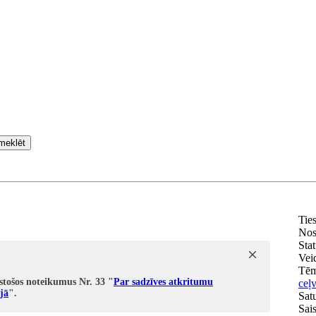
meklēt
Tie
Nos
Stat
Vei
Tē
stošos noteikumus Nr. 33 "
Par sadzīves atkritumu
ceļ
jā
".
Satu
Sai