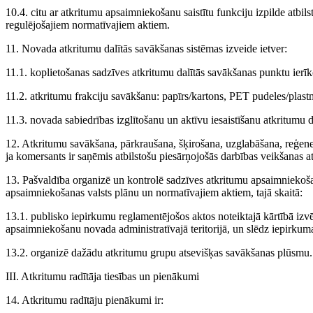
10.4. citu ar atkritumu apsaimniekošanu saistītu funkciju izpilde atb
regulējošajiem normatīvajiem aktiem.
11. Novada atkritumu dalītās savākšanas sistēmas izveide ietver:
11.1. koplietošanas sadzīves atkritumu dalītās savākšanas punktu ierī
11.2. atkritumu frakciju savākšanu: papīrs/kartons, PET pudeles/plastm
11.3. novada sabiedrības izglītošanu un aktīvu iesaistīšanu atkritumu d
12. Atkritumu savākšana, pārkraušana, šķirošana, uzglabāšana, reģenerā
ja komersants ir saņēmis atbilstošu piesārņojošās darbības veikšanas at
13. Pašvaldība organizē un kontrolē sadzīves atkritumu apsaimniekošan
apsaimniekošanas valsts plānu un normatīvajiem aktiem, tajā skaitā:
13.1. publisko iepirkumu reglamentējošos aktos noteiktajā kārtībā izv
apsaimniekošanu novada administratīvajā teritorijā, un slēdz iepirkum
13.2. organizē dažādu atkritumu grupu atsevišķas savākšanas plūsmu.
III. Atkritumu radītāja tiesības un pienākumi
14. Atkritumu radītāju pienākumi ir: