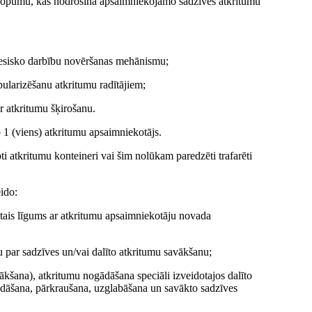
kopumu, kas nodrošina apsaimniekojamo sadzīves atkritumu
ttiesisko darbību novēršanas mehānismu;
ularizēšanu atkritumu radītājiem;
 ar atkritumu šķirošanu.
1 (viens) atkritumu apsaimniekotājs.
ti atkritumu konteineri vai šim nolūkam paredzēti trafarēti
ido:
gtais līgums ar atkritumu apsaimniekotāju novada
u par sadzīves un/vai dalīto atkritumu savākšanu;
vākšana), atkritumu nogādāšana speciāli izveidotajos dalīto
dāšana, pārkraušana, uzglabāšana un savākto sadzīves