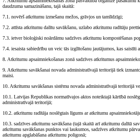
7. Atkritumu apsaimniekošanas zonā pašvaldība organizē pasākumu 
daudzuma samazināšanu, tajā skaitā:
7.1. novērš atkritumu izmešanu mežos, grāvjos un tamlīdzīgi;
7.2. attīsta atkritumu dalītu savākšanu, uzlabo atkritumu radītāju pre
7.3. ietver bioloģiski noārdāmu sadzīves atkritumu kompostēšanas pop
7.4. iesaista sabiedrību un veic tās izglītošanu jautājumos, kas saistīti
8. Atkritumu apsaimniekošanas zonā sadzīves atkritumus apsaimnieko 
9. Atkritumu savākšanai novada administratīvajā teritorijā tiek izmanto
maisi.
10. Atkritumu savākšanas sistēmu novada administratīvajā teritorijā ve
10.1. Latvijas Republikas normatīvajos aktos noteiktajā kārtībā noslē
administratīvajā teritorijā;
10.2. atkritumu radītāja noslēgtais līgums ar atkritumu apsaimniekotāj
10.3. sadzīves atkritumu savākšana (tajā skaitā arī atkritumu dalītā sa
atkritumu savākšanas punktos vai laukumos, sadzīves atkritumu pārva
atkritumu apglabāšana atkritumu poligonā;