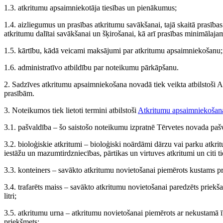
1.3. atkritumu apsaimniekotāja tiesības un pienākumus;
1.4. aizliegumus un prasības atkritumu savākšanai, tajā skaitā prasīb
atkritumu dalītai savākšanai un šķirošanai, kā arī prasības minimāla
1.5. kārtību, kādā veicami maksājumi par atkritumu apsaimniekošanu;
1.6. administratīvo atbildību par noteikumu pārkāpšanu.
2. Sadzīves atkritumu apsaimniekošana novadā tiek veikta atbilstoši
prasībām.
3. Noteikumos tiek lietoti termini atbilstoši
Atkritumu apsaimniekošan
3.1. pašvaldība – šo saistošo noteikumu izpratnē Tērvetes novada paš
3.2. bioloģiskie atkritumi – bioloģiski noārdāmi dārzu vai parku atkri
iestāžu un mazumtirdzniecības, pārtikas un virtuves atkritumi un citi t
3.3. konteiners – savākto atkritumu novietošanai piemērots kustams pri
3.4. trafarēts maiss – savākto atkritumu novietošanai paredzēts priekš
litri;
3.5. atkritumu urna – atkritumu novietošanai piemērots ar nekustamā 
priekšmets;