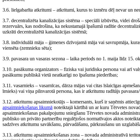
3.6. lielgabarīta atkritumi – atkritumi, kurus to izmēru dēļ nevar un ned
3.7. decentralizēta kanalizācijas sistēma – speciāli izbūvēta, videi dro
rezervuārs, kas nodrošina, ka nekustamajā īpašumā radītie decentralizēt
uzkrāti decentralizētā kanalizācijas sistēmā;
3.8. individuālā māja – ģimenes dzīvojamā māja vai savrupmāja, kura
viensēta (zemnieku sēta);
3.9. pavasara un vasaras sezona – laika periods no 1. maija līdz 15. o
3.10. pasākuma organizators – fiziska vai juridiska persona vai arī val
pasākumu publiskā vietā neatkarīgi no īpašuma piederības;
3.11. vasarnieks – vasarnīcas, dārza mājas vai citas īslaicīgas apmešanā
īrnieks) vai viņa pilnvarotā persona, kas ir atkritumu radītājs pavasara
3.12. atkritumu apsaimniekotājs – komersants, kurš ir saņēmis attiecī
apsaimniekošanas likumā
noteiktajā kārtībā un ar kuru Tērvetes nova
apsaimniekošanas pakalpojumu sniegšanu Tērvetes novada administratī
publisko un privāto partnerību regulējošos normatīvajos aktos noteikta
sadzīves atkritumu savākšanu, pārvadāšanu, pārkraušanu un uzglabāšan
3.13. atkritumu apsaimniekošanas zona – novada administratīvā teritor