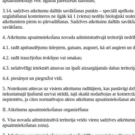
apsaimniekotājs veic līgumā paredzētās darbības;
3.14. sadzīves atkritumu dalītās savākšanas punkts – speciāli aprīkota 
uzglabāšanai konteineros ne ilgāk kā 1 (vienu) nedēļu bioloģiski noā
atkritumiem pirms to pārvadāšanas. Sadzīves atkritumu dalītās savākša
savākšanu.
4. Atkritumu apsaimniekošana novada administratīvajā teritorijā nedrīks
4.1. radīt apdraudējumu ūdeņiem, gaisam, augsnei, kā arī augiem un 
4.2. radīt traucējošus trokšņus vai smakas;
4.3. nelabvēlīgi ietekmēt ainavas un īpaši aizsargājamās dabas teritorij
4.4. piesārņot un piegružot vidi.
5. Noteikumi attiecas uz visiem atkritumu radītājiem, kas pastāvīgi dzī
nekustamajā īpašumā un/vai strādā, tajā skaitā nodarbojas ar komercda
nepiemēro, ja citos normatīvajos aktos atkritumu apsaimniekošanai atse
II. Atkritumu apsaimniekošanas organizēšana
6. Visa novada administratīvā teritorija veido vienu sadzīves atkrit
apsaimniekošanas zona).