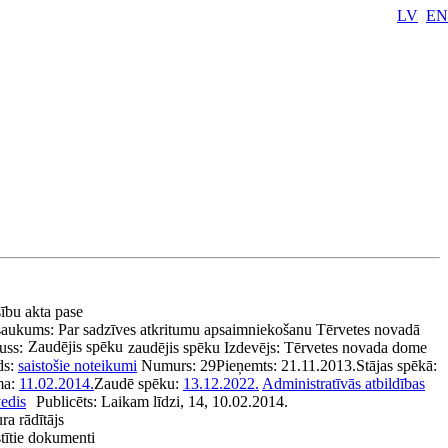
LV
EN
sību akta pase
aukums:
Par sadzīves atkritumu apsaimniekošanu Tērvetes novadā
Zaudējis spēku
uss:
zaudējis spēku
Izdevējs:
Tērvetes novada dome
ds:
saistošie noteikumi
Numurs:
29
Pieņemts:
21.11.2013.
Stājas spēkā:
ma:
11.02.2014.
Zaudē spēku:
13.12.2022.
Administratīvās atbildības
vedis
Publicēts:
Laikam līdzi, 14, 10.02.2014.
ra rādītājs
stītie dokumenti