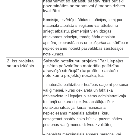
nesaņemot šo atbalstu pastāv risks būtiski
pazemināties personas vai ģimenes dzīves
kvalitātei.
Komisija, izvērtējot šādas situācijas, lemj par
materiālā atbalsta sniegšanu vai atteikumu
sniegt atbalstu, piemērojot vienlīdzīgas
attieksmes principu, tomēr, šāda atbalsta
apmēru, pieprasīšanas un piešķiršanas kārtību ir
nepieciešams noteikt pašvaldības saistošajos
noteikumos.
2. Īss projekta
Saistošo noteikumu projekts "Par Liepājas
satura izklāsts
pilsētas pašvaldības materiālo palīdzību
atsevišķā situācijā" (turpmāk – saistošo
noteikumu projekts) nosaka, ka:
‒ materiālu palīdzību ir tiesības saņemt personai
vai ģimenei, kuras deklarētā un faktiskā
dzīvesvieta ir Liepājas pilsētas administratīvajā
teritorijā un kura objektīvu apstākļu dēļ ir
nonākusi situācijā, kuras risināšanai
nepieciešams materiāls atbalsts, kuru
nesaņemot pastāv risks būtiski pazemināties
personas vai ģimenes dzīves kvalitātei;
‒ pabalsta maksimālais apmērs personai vai