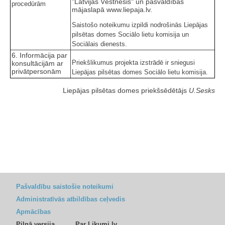
"Latvijas Vēstnesis" un pašvaldības
procedūrām
mājaslapā www.liepaja.lv.
Saistošo noteikumu izpildi nodrošinās Liepājas
pilsētas domes Sociālo lietu komisija un
Sociālais dienests.
6. Informācija par
Priekšlikumus projekta izstrādē ir sniegusi
konsultācijām ar
privātpersonām
Liepājas pilsētas domes Sociālo lietu komisija.
Liepājas pilsētas domes priekšsēdētājs
U.Sesks
Pašvaldību saistošie noteikumi
Administratīvās atbildības ceļvedis
Apmācības
Pilnā versija
Par Likumi.lv