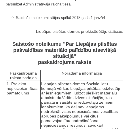
pārsūdzēt Administratīvajā rajona tiesā.
9. Saistošie noteikumi stājas spēkā 2018.gada 1.janvārī.
Liepājas pilsētas domes priekšsēdētājs
U.Sesks
Saistošo noteikumu "Par Liepājas pilsētas
pašvaldības materiālo palīdzību atsevišķā
situācijā"
paskaidrojuma raksts
Paskaidrojuma
Norādāmā informācija
raksta sadaļas
1. Projekta
Liepājas pilsētas domes Sociālo lietu
nepieciešamības
komisijā vēršas Liepājas pilsētas iedzīvotāji
pamatojums
ar iesniegumiem, lūdzot piešķirt materiālu
atbalstu dažādās dzīves situācijās, kas
pamatā ir saistīts ar iedzīvotāju zemiem
ienākumiem, kā dēļ nav iespējams
nodrošināt visus nepieciešamos veselības
aprūpes pakalpojumus vai citus
pamatvajadzību nodrošināšanai
nepieciešamos resursus, savukārt,