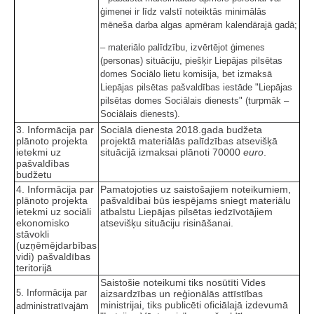
ģimenei ir līdz valstī noteiktās minimālās
mēneša darba algas apmēram kalendārajā gadā;
‒ materiālo palīdzību, izvērtējot ģimenes
(personas) situāciju, piešķir Liepājas pilsētas
domes Sociālo lietu komisija, bet izmaksā
Liepājas pilsētas pašvaldības iestāde "Liepājas
pilsētas domes Sociālais dienests" (turpmāk –
Sociālais dienests).
3. Informācija par
Sociālā dienesta 2018.gada budžeta
plānoto projekta
projektā materiālās palīdzības atsevišķā
ietekmi uz
situācijā izmaksai plānoti 70000
euro
.
pašvaldības
budžetu
4. Informācija par
Pamatojoties uz saistošajiem noteikumiem,
plānoto projekta
pašvaldībai būs iespējams sniegt materiālu
ietekmi uz sociāli
atbalstu Liepājas pilsētas iedzīvotājiem
ekonomisko
atsevišķu situāciju risināšanai.
stāvokli
(uzņēmējdarbības
vidi) pašvaldības
teritorijā
Saistošie noteikumi tiks nosūtīti Vides
5. Informācija par
aizsardzības un reģionālās attīstības
ministrijai, tiks publicēti oficiālajā izdevumā
administratīvajām