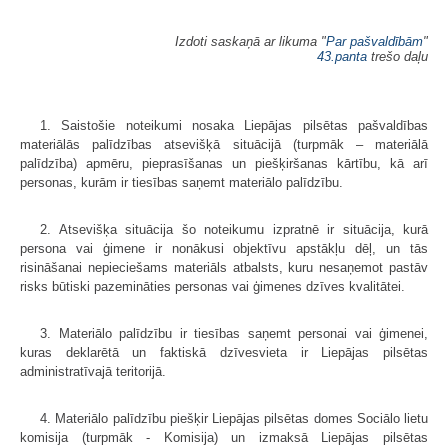
Izdoti saskaņā ar likuma "
Par pašvaldībām
"
43.panta
trešo daļu
1. Saistošie noteikumi nosaka Liepājas pilsētas pašvaldības
materiālās palīdzības atsevišķā situācijā (turpmāk – materiālā
palīdzība) apmēru, pieprasīšanas un piešķiršanas kārtību, kā arī
personas, kurām ir tiesības saņemt materiālo palīdzību.
2. Atsevišķa situācija šo noteikumu izpratnē ir situācija, kurā
persona vai ģimene ir nonākusi objektīvu apstākļu dēļ, un tās
risināšanai nepieciešams materiāls atbalsts, kuru nesaņemot pastāv
risks būtiski pazemināties personas vai ģimenes dzīves kvalitātei.
3. Materiālo palīdzību ir tiesības saņemt personai vai ģimenei,
kuras deklarētā un faktiskā dzīvesvieta ir Liepājas pilsētas
administratīvajā teritorijā.
4. Materiālo palīdzību piešķir Liepājas pilsētas domes Sociālo lietu
komisija (turpmāk - Komisija) un izmaksā Liepājas pilsētas