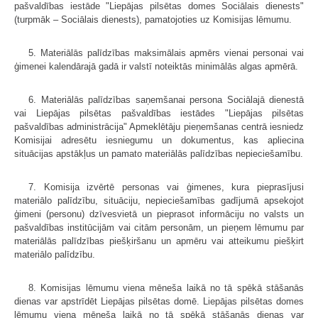
pašvaldības iestāde "Liepājas pilsētas domes Sociālais dienests"
(turpmāk – Sociālais dienests), pamatojoties uz Komisijas lēmumu.
5. Materiālās palīdzības maksimālais apmērs vienai personai vai
ģimenei kalendārajā gadā ir valstī noteiktās minimālās algas apmērā.
6. Materiālās palīdzības saņemšanai persona Sociālajā dienestā
vai Liepājas pilsētas pašvaldības iestādes "Liepājas pilsētas
pašvaldības administrācija" Apmeklētāju pieņemšanas centrā iesniedz
Komisijai adresētu iesniegumu un dokumentus, kas apliecina
situācijas apstākļus un pamato materiālās palīdzības nepieciešamību.
7. Komisija izvērtē personas vai ģimenes, kura pieprasījusi
materiālo palīdzību, situāciju, nepieciešamības gadījumā apsekojot
ģimeni (personu) dzīvesvietā un pieprasot informāciju no valsts un
pašvaldības institūcijām vai citām personām, un pieņem lēmumu par
materiālās palīdzības piešķiršanu un apmēru vai atteikumu piešķirt
materiālo palīdzību.
8. Komisijas lēmumu viena mēneša laikā no tā spēkā stāšanās
dienas var apstrīdēt Liepājas pilsētas domē. Liepājas pilsētas domes
lēmumu viena mēneša laikā no tā spēkā stāšanās dienas var