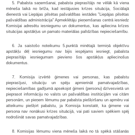
5. Pabalsta saņemšanai, pabalsta pieprasītājs ne vēlāk kā viena
mēneša laikā no brīža, kad iestājusies krīzes situācija, Sociālajā
dienestā vai Liepājas pilsētas pašvaldības iestādes "Liepājas pilsētas
pašvaldības administrācija" Apmeklētāju pieņemšanas centrā iesniedz
Komisijai adresētu iesniegumu un dokumentus, kas apliecina krīzes
situācijas apstākļus un pamato materiālas palīdzības nepieciešamību.
6. Ja saistošo noteikumu 5.punktā minētajā termiņā objektīvu
apstākļu dēļ iesniegumu nav bijis iespējams iesniegt, pabalsta
pieprasītājs iesniegumam pievieno šos apstākļus apliecinošus
dokumentus.
7. Komisija izvērtē ģimenes vai personas, kas pabalstu
pieprasījusi, situāciju un spēju apmierināt pamatvajadzības,
nepieciešamības gadījumā apsekojot ģimeni (personu) dzīvesvietā un
pieprasot informāciju no valsts un pašvaldības institūcijām vai citām
personām, un pieņem lēmumu par pabalsta piešķiršanu un apmēru vai
atteikumu piešķirt pabalstu, ja Komisija konstatē, ka ģimene vai
persona nav nonākusi krīzes situācijā, vai pati saviem spēkiem spēj
nodrošināt savas pamatvajadzības.
8. Komisijas lēmumu viena mēneša laikā no tā spēkā stāšanās