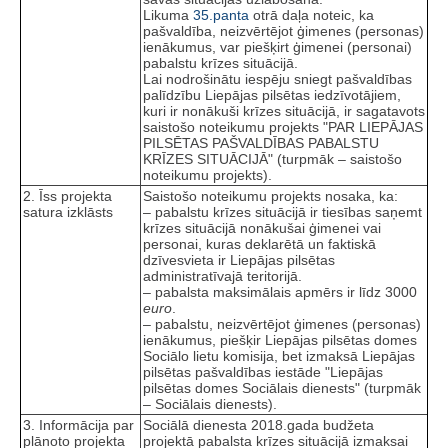
Likuma
35.panta
otrā daļa noteic, ka
pašvaldība, neizvērtējot ģimenes (personas)
ienākumus, var piešķirt ģimenei (personai)
pabalstu krīzes situācijā.
Lai nodrošinātu iespēju sniegt pašvaldības
palīdzību Liepājas pilsētas iedzīvotājiem,
kuri ir nonākuši krīzes situācijā, ir sagatavots
saistošo noteikumu projekts "PAR LIEPĀJAS
PILSĒTAS PAŠVALDĪBAS PABALSTU
KRĪZES SITUĀCIJĀ" (turpmāk – saistošo
noteikumu projekts).
2. Īss projekta
Saistošo noteikumu projekts nosaka, ka:
satura izklāsts
– pabalstu krīzes situācijā ir tiesības saņemt
krīzes situācijā nonākušai ģimenei vai
personai, kuras deklarētā un faktiskā
dzīvesvieta ir Liepājas pilsētas
administratīvajā teritorijā.
– pabalsta maksimālais apmērs ir līdz 3000
euro
.
– pabalstu, neizvērtējot ģimenes (personas)
ienākumus, piešķir Liepājas pilsētas domes
Sociālo lietu komisija, bet izmaksā Liepājas
pilsētas pašvaldības iestāde "Liepājas
pilsētas domes Sociālais dienests" (turpmāk
– Sociālais dienests).
3. Informācija par
Sociālā dienesta 2018.gada budžeta
plānoto projekta
projektā pabalsta krīzes situācijā izmaksai