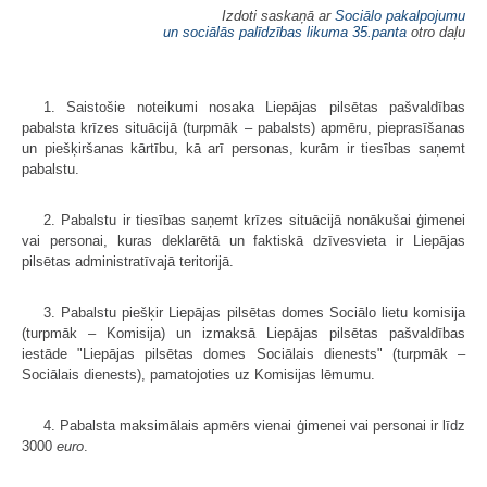
Izdoti saskaņā ar
Sociālo pakalpojumu
un sociālās palīdzības likuma
35.panta
otro daļu
1. Saistošie noteikumi nosaka Liepājas pilsētas pašvaldības
pabalsta krīzes situācijā (turpmāk – pabalsts) apmēru, pieprasīšanas
un piešķiršanas kārtību, kā arī personas, kurām ir tiesības saņemt
pabalstu.
2. Pabalstu ir tiesības saņemt krīzes situācijā nonākušai ģimenei
vai personai, kuras deklarētā un faktiskā dzīvesvieta ir Liepājas
pilsētas administratīvajā teritorijā.
3. Pabalstu piešķir Liepājas pilsētas domes Sociālo lietu komisija
(turpmāk – Komisija) un izmaksā Liepājas pilsētas pašvaldības
iestāde "Liepājas pilsētas domes Sociālais dienests" (turpmāk –
Sociālais dienests), pamatojoties uz Komisijas lēmumu.
4. Pabalsta maksimālais apmērs vienai ģimenei vai personai ir līdz
3000
euro
.