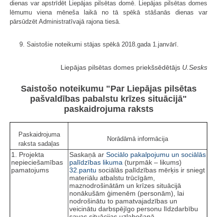
dienas var apstrīdēt Liepājas pilsētas domē. Liepājas pilsētas domes
lēmumu viena mēneša laikā no tā spēkā stāšanās dienas var
pārsūdzēt Administratīvajā rajona tiesā.
9. Saistošie noteikumi stājas spēkā 2018.gada 1.janvārī.
Liepājas pilsētas domes priekšsēdētājs
U.Sesks
Saistošo noteikumu "Par Liepājas pilsētas
pašvaldības pabalstu krīzes situācijā"
paskaidrojuma raksts
Paskaidrojuma
Norādāmā informācija
raksta sadaļas
1. Projekta
Saskaņā ar
Sociālo pakalpojumu un sociālās
nepieciešamības
palīdzības likuma
(turpmāk – likums)
pamatojums
32.pantu
sociālās palīdzības mērķis ir sniegt
materiālu atbalstu trūcīgām,
maznodrošinātām un krīzes situācijā
nonākušām ģimenēm (personām), lai
nodrošinātu to pamatvajadzības un
veicinātu darbspējīgo personu līdzdarbību
savas situācijas uzlabošanā.