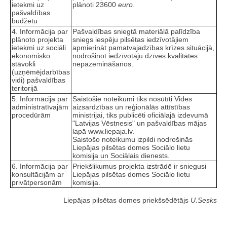
ietekmi uz
plānoti 23600
euro
.
pašvaldības
budžetu
4. Informācija par
Pašvaldības sniegtā materiālā palīdzība
plānoto projekta
sniegs iespēju pilsētas iedzīvotājiem
ietekmi uz sociāli
apmierināt pamatvajadzības krīzes situācijā,
ekonomisko
nodrošinot iedzīvotāju dzīves kvalitātes
stāvokli
nepazemināšanos.
(uzņēmējdarbības
vidi) pašvaldības
teritorijā
5. Informācija par
Saistošie noteikumi tiks nosūtīti Vides
administratīvajām
aizsardzības un reģionālās attīstības
procedūrām
ministrijai, tiks publicēti oficiālajā izdevumā
"Latvijas Vēstnesis" un pašvaldības mājas
lapā www.liepaja.lv.
Saistošo noteikumu izpildi nodrošinās
Liepājas pilsētas domes Sociālo lietu
komisija un Sociālais dienests.
6. Informācija par
Priekšlikumus projekta izstrādē ir sniegusi
konsultācijām ar
Liepājas pilsētas domes Sociālo lietu
privātpersonām
komisija.
Liepājas pilsētas domes priekšsēdētājs
U.Sesks