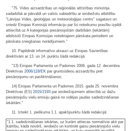
"75. Vides aizsardzības un reģionālās attīstības ministrija
sadarbībā ar pārvaldi un valsts sabiedrību ar ierobežotu atbildību
"Latvijas Vides, ģeoloģijas un meteoroloģijas centrs" sagatavo un
sniedz Eiropas Komisijā informāciju par šo noteikumu prasību izpildi
attiecībā uz A kategorijas piesārņojošām darbībām (iekārtām)
atbilstoši Eiropas Komisijas noteiktajiem pārskata periodiem un
pārskata sniegšanas norādījumiem."
10. Papildināt informatīvo atsauci uz Eiropas Savienības
direktīvām ar 13. un 14. punktu šādā redakcijā:
"13) Eiropas Parlamenta un Padomes 2006. gada 12. decembra
Direktīvas
2006/118/EK
par gruntsūdeņu aizsardzību pret
piesārņojumu un pasliktināšanos;
14) Eiropas Parlamenta un Padomes 2015. gada 25. novembra
Direktīvas (ES)
2015/2193
par ierobežojumiem attiecībā uz dažu
piesārņojošu vielu emisiju gaisā no vidējas jaudas sadedzināšanas
iekārtām."
11. Izteikt 1. pielikuma 1.1. apakšpunktu šādā redakcijā:
"1.1. sadedzināšanas iekārtas, uz kurām attiecas normatīvie akti par
kārtību, kādā novērš, ierobežo un kontrolē gaisu piesārņojošo vielu
emisiju no sadedzināšanas iekārtām, un kuru nominālā ievadītā