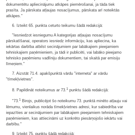
dokumentētu apliecinājumu atkāpes piemērošanai, ja tāda tiek
prasīta. Ja pārskata atļaujas nosacījumus, pārskata arī noteiktās
atkāpes."
6. Izteikt 65. punkta ceturto teikumu šādā redakcijā:
"Iesniedzot iesniegumu A kategorijas atļaujas nosacījumu
pārskatīšanai, operators iesniedz informāciju, kas apliecina, ka
iekārtas darbība atbilst secinājumiem par labākajiem pieejamiem
tehniskajiem paņēmieniem, ja tādi ir publicēti, vai labāko pieejamo
tehnisko paņēmienu vadlīniju dokumentiem, tai skaitā par emisiju
līmeņiem."
7. Aizstāt 71.4. apakšpunktā vārdu "interneta" ar vārdu
"tīmekļvietnes".
1
8. Papildināt noteikumus ar 73.
punktu šādā redakcijā:
1
"73.
Birojs, publicējot šo noteikumu 73. punktā minēto atļauju vai
lēmumu, vienlaikus norāda tīmekļvietnes adresi, kur sabiedrība var
iepazīties ar secinājumiem par labākajiem pieejamiem tehniskajiem
paņēmieniem, kas attiecināmi uz konkrēto piesārņojošo iekārtu vai
darbību."
9. Izteikt 75. punktu šādā redakcijā: