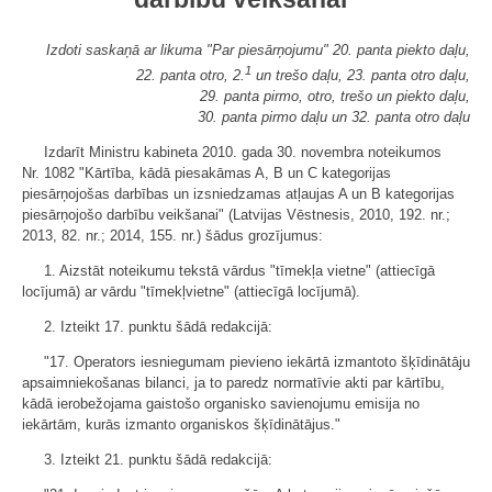
Izdoti saskaņā ar likuma "Par piesārņojumu" 20. panta piekto daļu,
1
22. panta otro, 2.
un trešo daļu, 23. panta otro daļu,
29. panta pirmo, otro, trešo un piekto daļu,
30. panta pirmo daļu un 32. panta otro daļu
Izdarīt Ministru kabineta 2010. gada 30. novembra noteikumos
Nr. 1082 "Kārtība, kādā piesakāmas A, B un C kategorijas
piesārņojošas darbības un izsniedzamas atļaujas A un B kategorijas
piesārņojošo darbību veikšanai" (Latvijas Vēstnesis, 2010, 192. nr.;
2013, 82. nr.; 2014, 155. nr.) šādus grozījumus:
1. Aizstāt noteikumu tekstā vārdus "tīmekļa vietne" (attiecīgā
locījumā) ar vārdu "tīmekļvietne" (attiecīgā locījumā).
2. Izteikt 17. punktu šādā redakcijā:
"17. Operators iesniegumam pievieno iekārtā izmantoto šķīdinātāju
apsaimniekošanas bilanci, ja to paredz normatīvie akti par kārtību,
kādā ierobežojama gaistošo organisko savienojumu emisija no
iekārtām, kurās izmanto organiskos šķīdinātājus."
3. Izteikt 21. punktu šādā redakcijā: