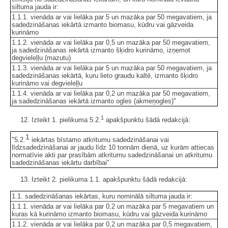
siltuma jauda ir:
1.1.1. vienāda ar vai lielāka par 5 un mazāka par 50 megavatiem, ja
sadedzināšanas iekārtā izmanto biomasu, kūdru vai gāzveida
kurināmo
1.1.2. vienāda ar vai lielāka par 0,5 un mazāka par 50 megavatiem,
ja sadedzināšanas iekārtā izmanto šķidro kurināmo, izņemot
degvieleļļu (mazutu)
1.1.3. vienāda ar vai lielāka par 5 un mazāka par 50 megavatiem, ja
sadedzināšanas iekārtā, kuru lieto graudu kaltē, izmanto šķidro
kurināmo vai degvieleļļu
1.1.4. vienāda ar vai lielāka par 0,2 un mazāka par 50 megavatiem,
ja sadedzināšanas iekārtā izmanto ogles (akmeņogles)"
1
12. Izteikt 1. pielikuma 5.2.
apakšpunktu šādā redakcijā:
1
"5.2.
iekārtas bīstamo atkritumu sadedzināšanai vai
līdzsadedzināšanai ar jaudu līdz 10 tonnām dienā, uz kurām attiecas
normatīvie akti par prasībām atkritumu sadedzināšanai un atkritumu
sadedzināšanas iekārtu darbībai"
13. Izteikt 2. pielikuma 1.1. apakšpunktu šādā redakcijā:
1.1. sadedzināšanas iekārtas, kuru nominālā siltuma jauda ir:
1.1.1. vienāda ar vai lielāka par 0,2 un mazāka par 5 megavatiem un
kuras kā kurināmo izmanto biomasu, kūdru vai gāzveida kurināmo
1.1.2. vienāda ar vai lielāka par 0,2 un mazāka par 0,5 megavatiem,