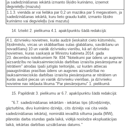
ja sadedzināšanas iekārtā izmanto šķidro kurināmo, izņemot
degvieleļļu (mazutu)
1.1.3. vienāda ar vai lielāka par 0,2 un mazāka par 5 megavatiem, ja
sadedzināšanas iekārtā, kuru lieto graudu kaltē, izmanto šķidro
kurināmo vai degvieleļļu (vai mazutu)
14. Izteikt 2. pielikuma 4.1. apakšpunktu šādā redakcijā:
4.1. dzīvnieku novietnes, kurās audzē (ieskaitot cieto kūtsmēslu,
šķidrmēslu, vircas un skābbarības sulas glabāšanu, savākšanu un
novadīšanu) 10 un vairāk dzīvnieku vienību, kā arī dzīvnieku
novietnes, kuras saskaņā ar Ministru kabineta 2014. gada
23. decembra noteikumiem Nr. 834 "Noteikumi par ūdens un augsnes
aizsardzību no lauksaimnieciskās darbības izraisīta piesārņojuma ar
nitrātiem" atrodas īpaši jutīgās teritorijās, uz kurām attiecas
paaugstinātas prasības ūdens un augsnes aizsardzībai no
lauksaimnieciskās darbības izraisīta piesārņojuma ar nitrātiem un
kurās audzē piecas un vairāk dzīvnieku vienības, ja dzīvnieku
novietne nav iekļauta likuma "Par piesārņojumu" 1. pielikumā
15. Papildināt 3. pielikumu ar 6.7. apakšpunktu šādā redakcijā:
"6.7. sadedzināšanas iekārtām - iekārtas tips (dīzeļdzinējs,
gāzturbīna, divu kurināmo dzinējs, cits dzinējs vai cita veida
sadedzināšanas iekārta), nominālā ievadītā siltuma jauda (MW),
plānotās darba stundas gada laikā, vidējā noslodze ekspluatācijas
laikā, iekārtas darbības uzsākšanas datums."