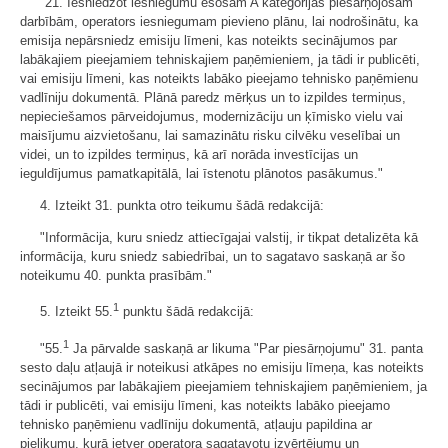
"21. Iesniedzot iesniegumu esošām A kategorijas piesārņojošām
darbībām, operators iesniegumam pievieno plānu, lai nodrošinātu, ka
emisija nepārsniedz emisiju līmeni, kas noteikts secinājumos par
labākajiem pieejamiem tehniskajiem paņēmieniem, ja tādi ir publicēti,
vai emisiju līmeni, kas noteikts labāko pieejamo tehnisko paņēmienu
vadlīniju dokumentā. Plānā paredz mērķus un to izpildes termiņus,
nepieciešamos pārveidojumus, modernizāciju un ķīmisko vielu vai
maisījumu aizvietošanu, lai samazinātu risku cilvēku veselībai un
videi, un to izpildes termiņus, kā arī norāda investīcijas un
ieguldījumus pamatkapitālā, lai īstenotu plānotos pasākumus."
4. Izteikt 31. punkta otro teikumu šādā redakcijā:
"Informācija, kuru sniedz attiecīgajai valstij, ir tikpat detalizēta kā
informācija, kuru sniedz sabiedrībai, un to sagatavo saskaņā ar šo
noteikumu 40. punkta prasībām."
1
5. Izteikt 55.
punktu šādā redakcijā:
1
"55.
Ja pārvalde saskaņā ar likuma "Par piesārņojumu" 31. panta
sesto daļu atļaujā ir noteikusi atkāpes no emisiju līmeņa, kas noteikts
secinājumos par labākajiem pieejamiem tehniskajiem paņēmieniem, ja
tādi ir publicēti, vai emisiju līmeni, kas noteikts labāko pieejamo
tehnisko paņēmienu vadlīniju dokumentā, atļauju papildina ar
pielikumu, kurā ietver operatora sagatavotu izvērtējumu un