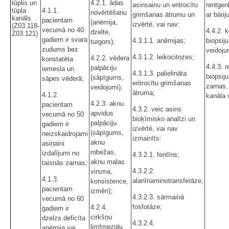
tūplis un
4.2.1. ādas
asinsainu un eritrocītu
rentgen
tūpļa
4.1.1.
novērtēšanu
grimšanas ātrumu un
ar bāriju
kanāls
pacientam
(anēmija,
izvērtē, vai nav:
(Z03.118-
vecumā no 40
4.4.2. 
dzelte,
Z03.121)
gadiem ir svara
4.3.1.1. anēmijas;
biopsiju
turgors);
zudums bez
veidoju
4.3.1.2. leikocitozes;
4.2.2. vēdera
konstatēta
4.4.3. r
palpāciju
iemesla un
4.3.1.3. palielināta
biopsiju
(sāpīgums,
sāpes vēderā;
eritrocītu grimšanas
zarnas, 
veidojumi);
ātruma;
4.1.2.
kanāla 
4.2.3. aknu
pacientam
4.3.2. veic asins
apvidus
vecumā no 50
bioķīmisko analīzi un
palpāciju
gadiem ir
izvērtē, vai nav
(sāpīgums,
neizskaidrojami
izmainīts:
aknu
asiņaini
robežas,
izdalījumi no
4.3.2.1. feritīns;
aknu malas
taisnās zarnas;
4.3.2.2.
virsma,
4.1.3.
alanīnaminotransferāze;
konsistence,
pacientam
izmēri);
4.3.2.3. sārmainā
vecumā no 60
fosfotāze;
4.2.4.
gadiem ir
cirkšņu
dzelzs deficīta
4.3.2.4.
limfmezglu
anēmija vai