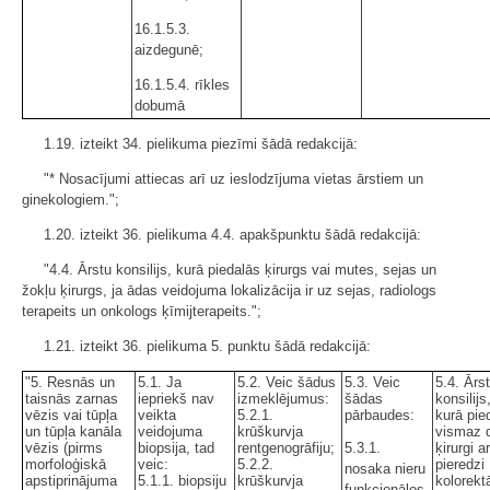
16.1.5.3.
aizdegunē;
16.1.5.4. rīkles
dobumā
1.19. izteikt 34. pielikuma piezīmi šādā redakcijā:
"* Nosacījumi attiecas arī uz ieslodzījuma vietas ārstiem un
ginekologiem.";
1.20. izteikt 36. pielikuma 4.4. apakšpunktu šādā redakcijā:
"4.4. Ārstu konsilijs, kurā piedalās ķirurgs vai mutes, sejas un
žokļu ķirurgs, ja ādas veidojuma lokalizācija ir uz sejas, radiologs
terapeits un onkologs ķīmijterapeits.";
1.21. izteikt 36. pielikuma 5. punktu šādā redakcijā:
"5. Resnās un
5.1. Ja
5.2. Veic šādus
5.3. Veic
5.4. Ārs
taisnās zarnas
iepriekš nav
izmeklējumus:
šādas
konsilijs
vēzis vai tūpļa
veikta
5.2.1.
pārbaudes:
kurā pie
un tūpļa kanāla
veidojuma
krūškurvja
vismaz d
vēzis (pirms
biopsija, tad
rentgenogrāfiju;
5.3.1.
ķirurgi ar
morfoloģiskā
veic:
5.2.2.
pieredzi
nosaka nieru
apstiprinājuma
5.1.1. biopsiju
krūškurvja
kolorekt
funkcionālos