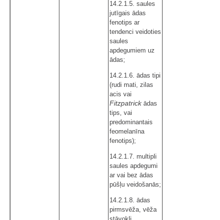
14.2.1.5. saules
jutīgais ādas
fenotips ar
tendenci veidoties
saules
apdegumiem uz
ādas;
14.2.1.6. ādas tipi
(rudi mati, zilas
acis vai
Fitzpatrick
ādas
tips, vai
predominantais
feomelanīna
fenotips);
14.2.1.7. multipli
saules apdegumi
ar vai bez ādas
pūšļu veidošanās;
14.2.1.8. ādas
pirmsvēža, vēža
stāvokļi