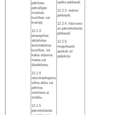
spēka pārbaudi;
pēkšņas,
patvaļīgas
12.2.3. redzes
muskuļu
pārbaudi;
kustības vai
krampji;
12.2.4. līdzsvara
un pārvietošanās
12.1.3.
pārbaudi;
pieaugošas,
atkārtotas
12.2.5.
automātiskas
mugurkaula
kustības, kā
apskati un
kakla slīpuma
palpāciju
maiņa vai
šķielēšana;
12.1.4.
neizskaidrojama
slikta dūša vai
pēkšņa
vemšana ar
strūklu;
12.1.5.
pārvietošanās