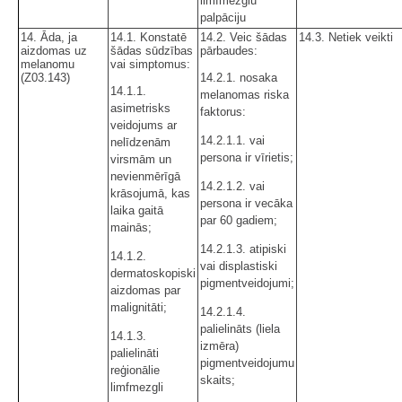
limfmezglu
palpāciju
14. Āda, ja
14.1. Konstatē
14.2. Veic šādas
14.3. Netiek veikti
aizdomas uz
šādas sūdzības
pārbaudes:
melanomu
vai simptomus:
(Z03.143)
14.2.1. nosaka
14.1.1.
melanomas riska
asimetrisks
faktorus:
veidojums ar
14.2.1.1. vai
nelīdzenām
persona ir vīrietis;
virsmām un
nevienmērīgā
14.2.1.2. vai
krāsojumā, kas
persona ir vecāka
laika gaitā
par 60 gadiem;
mainās;
14.2.1.3. atipiski
14.1.2.
vai displastiski
dermatoskopiski
pigmentveidojumi;
aizdomas par
malignitāti;
14.2.1.4.
palielināts (liela
14.1.3.
izmēra)
palielināti
pigmentveidojumu
reģionālie
skaits;
limfmezgli