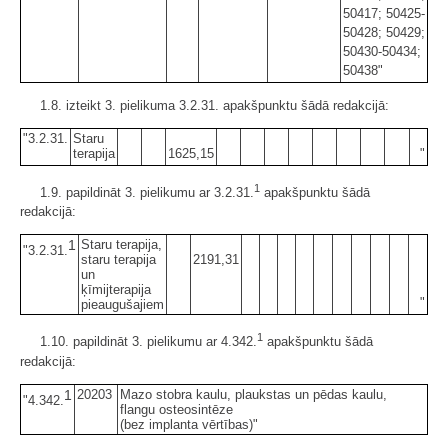
50417; 50425-
50428; 50429;
50430-50434;
50438"
1.8. izteikt 3. pielikuma 3.2.31. apakšpunktu šādā redakcijā:
"3.2.31.
Staru
terapija
1625,15
"
1
1.9. papildināt 3. pielikumu ar 3.2.31.
apakšpunktu šādā
redakcijā:
1
Staru terapija,
"3.2.31.
staru terapija
2191,31
un
ķīmijterapija
"
pieaugušajiem
1
1.10. papildināt 3. pielikumu ar 4.342.
apakšpunktu šādā
redakcijā:
1
20203
Mazo stobra kaulu, plaukstas un pēdas kaulu,
"4.342.
flangu osteosintēze
(bez implanta vērtības)"