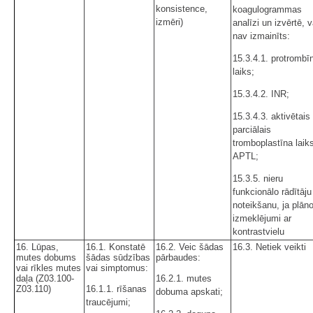
konsistence,
koagulogrammas
izmēri)
analīzi un izvērtē, v
nav izmainīts:
15.3.4.1. protrombī
laiks;
15.3.4.2. INR;
15.3.4.3. aktivētais
parciālais
tromboplastīna laiks
APTL;
15.3.5. nieru
funkcionālo rādītāju
noteikšanu, ja plāno
izmeklējumi ar
kontrastvielu
16. Lūpas,
16.1. Konstatē
16.2. Veic šādas
16.3. Netiek veikti
mutes dobums
šādas sūdzības
pārbaudes:
vai rīkles mutes
vai simptomus:
daļa (Z03.100-
16.2.1. mutes
Z03.110)
16.1.1. rīšanas
dobuma apskati;
traucējumi;