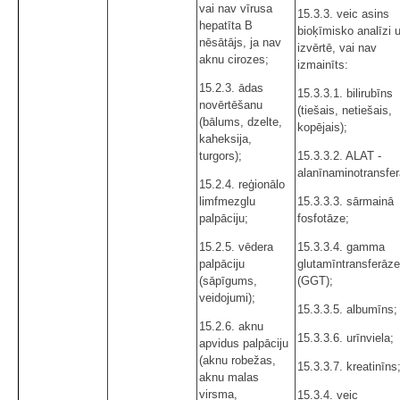
vai nav vīrusa
15.3.3. veic asins
hepatīta B
bioķīmisko analīzi 
nēsātājs, ja nav
izvērtē, vai nav
aknu cirozes;
izmainīts:
15.2.3. ādas
15.3.3.1. bilirubīns
novērtēšanu
(tiešais, netiešais,
(bālums, dzelte,
kopējais);
kaheksija,
turgors);
15.3.3.2. ALAT -
alanīnaminotransfer
15.2.4. reģionālo
limfmezglu
15.3.3.3. sārmainā
palpāciju;
fosfotāze;
15.2.5. vēdera
15.3.3.4. gamma
palpāciju
glutamīntransferāze
(sāpīgums,
(GGT);
veidojumi);
15.3.3.5. albumīns;
15.2.6. aknu
15.3.3.6. urīnviela;
apvidus palpāciju
(aknu robežas,
15.3.3.7. kreatinīns
aknu malas
virsma,
15.3.4. veic