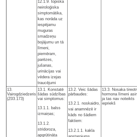
12.1.9. topiska
neiroloģiska
simptomātika,
kas norāda uz
iespējamu
muguras
smadzeņu
bojājumu un tā
līmeni,
piemēram,
parēzes,
jušanas,
urinācijas vai
vēdera izejas
traucējumi
13.
13.1. Konstatē
13.2. Veic šādas
13.3. Nosaka tireot
Vairogdziedzeris
šādas sūdzības
pārbaudes:
hormona līmeni asin
(Z03.173)
vai simptomus:
ja tas nav noteikts
13.2.1. noskaidro,
iepriekš
13.1.1. balss
vai anamnēzē ir
izmaiņas;
kāds no šādiem
faktiem:
13.1.2.
stridoroza,
13.2.1.1. kakla
apgrūtināta
apstarojums