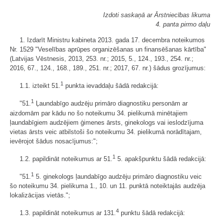
Izdoti saskaņā ar Ārstniecības likuma
4. panta pirmo daļu
1. Izdarīt Ministru kabineta 2013. gada 17. decembra noteikumos
Nr. 1529 "Veselības aprūpes organizēšanas un finansēšanas kārtība"
(Latvijas Vēstnesis, 2013, 253. nr.; 2015, 5., 124., 193., 254. nr.;
2016, 67., 124., 168., 189., 251. nr.; 2017, 67. nr.) šādus grozījumus:
1
1.1. izteikt 51.
punkta ievaddaļu šādā redakcijā:
1
"51.
Ļaundabīgo audzēju primāro diagnostiku personām ar
aizdomām par kādu no šo noteikumu 34. pielikumā minētajiem
ļaundabīgiem audzējiem ģimenes ārsts, ginekologs vai ieslodzījuma
vietas ārsts veic atbilstoši šo noteikumu 34. pielikumā norādītajam,
ievērojot šādus nosacījumus:";
1
1.2. papildināt noteikumus ar 51.
5. apakšpunktu šādā redakcijā:
1
"51.
5. ginekologs ļaundabīgo audzēju primāro diagnostiku veic
šo noteikumu 34. pielikuma 1., 10. un 11. punktā noteiktajās audzēja
lokalizācijas vietās.";
4
1.3. papildināt noteikumus ar 131.
punktu šādā redakcijā: