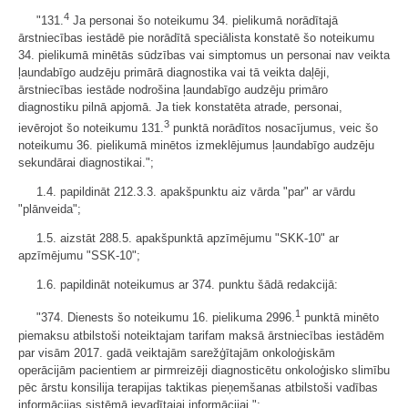
4
"131.
Ja personai šo noteikumu 34. pielikumā norādītajā
ārstniecības iestādē pie norādītā speciālista konstatē šo noteikumu
34. pielikumā minētās sūdzības vai simptomus un personai nav veikta
ļaundabīgo audzēju primārā diagnostika vai tā veikta daļēji,
ārstniecības iestāde nodrošina ļaundabīgo audzēju primāro
diagnostiku pilnā apjomā. Ja tiek konstatēta atrade, personai,
3
ievērojot šo noteikumu 131.
punktā norādītos nosacījumus, veic šo
noteikumu 36. pielikumā minētos izmeklējumus ļaundabīgo audzēju
sekundārai diagnostikai.";
1.4. papildināt 212.3.3. apakšpunktu aiz vārda "par" ar vārdu
"plānveida";
1.5. aizstāt 288.5. apakšpunktā apzīmējumu "SKK-10" ar
apzīmējumu "SSK-10";
1.6. papildināt noteikumus ar 374. punktu šādā redakcijā:
1
"374. Dienests šo noteikumu 16. pielikuma 2996.
punktā minēto
piemaksu atbilstoši noteiktajam tarifam maksā ārstniecības iestādēm
par visām 2017. gadā veiktajām sarežģītajām onkoloģiskām
operācijām pacientiem ar pirmreizēji diagnosticētu onkoloģisko slimību
pēc ārstu konsilija terapijas taktikas pieņemšanas atbilstoši vadības
informācijas sistēmā ievadītajai informācijai.";