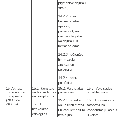
pigmentveidojumu
skaitu);
14.2.2. visa
ķermeņa ādas
apskati,
pārbaudot, vai
nav patoloģisku
veidojumu uz
ķermeņa ādas;
14.2.3. reģionālo
limfmezglu
apskati un
palpāciju;
14.2.4. aknu
palpāciju
15. Aknas,
15.1. Konstatē
15.2. Veic šādas
15.3. Veic šādus
žultsceļš vai
šādas sūdzības
pārbaudes:
izmeklējumus:
žultspūslis
vai simptomus:
(Z03.122-
15.2.1. nosaka,
15.3.1. nosaka α-
Z03.124)
15.1.1.
vai ir aknu ciroze
fetoproteīna
neskaidras
un kādi iemesli to
koncentrāciju asinī
etioloģijas
izraisījuši:
izvērtē: