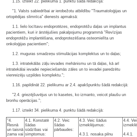
1.15. izteikt 22. pielikuma 1. punktu šādā redakcijā:
"1. Valsts sabiedrībai ar ierobežotu atbildību "Traumatoloģijas un
ortopēdijas slimnīca" dienests apmaksā:
1.1. lielo locītavu endoprotēzes, endoprotēžu daļas un implantus
pacientiem, kuri ir ārstējušies pakalpojumu programmā "Revīzijas
endoprotēžu implantēšana, endoprotezēšana osteomielīta un
onkoloģijas pacientiem";
1.2. muguras smadzeņu stimulācijas komplektus un to daļas;
1.3. intratekālās zāļu ievades mehānismu un tā daļas, kā arī
intratekālai ievadei nepieciešamās zāles un to ievadei paredzētu
vienreizēju uzpildes komplektu.";
1.16. papildināt 22. pielikumu ar 2.4. apakšpunktu šādā redakcijā:
"2.4. griezējšuvējus un to kasetes, ko izmanto, veicot plaušu un
bronhu operācijas.";
1.17. izteikt 34. pielikuma 4. punktu šādā redakcijā:
"4.
4.1. Konstatē
4.2. Veic
4.3. Veic šādus
4.4. Ve
Resnā
šādas
šādas
izmeklējumus:
izmekl
un taisnā
sūdzības vai
pārbaudes:
zarna vai
simptomus:
4.3.1. nosaka pilnu
4.4.1.