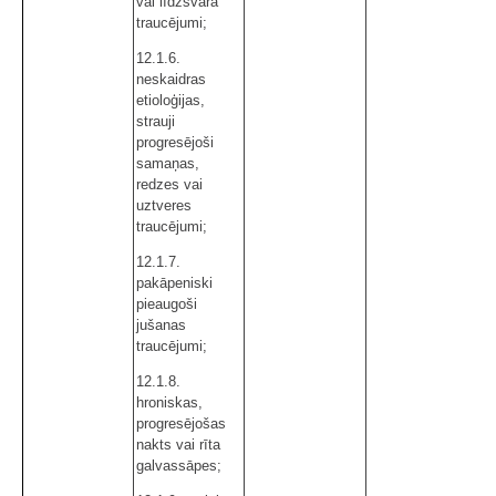
vai līdzsvara
traucējumi;
12.1.6.
neskaidras
etioloģijas,
strauji
progresējoši
samaņas,
redzes vai
uztveres
traucējumi;
12.1.7.
pakāpeniski
pieaugoši
jušanas
traucējumi;
12.1.8.
hroniskas,
progresējošas
nakts vai rīta
galvassāpes;