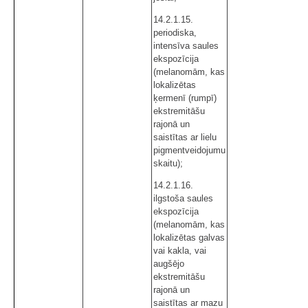
14.2.1.15.
periodiska,
intensīva saules
ekspozīcija
(melanomām, kas
lokalizētas
ķermenī (rumpī)
ekstremitāšu
rajonā un
saistītas ar lielu
pigmentveidojumu
skaitu);
14.2.1.16.
ilgstoša saules
ekspozīcija
(melanomām, kas
lokalizētas galvas
vai kakla, vai
augšējo
ekstremitāšu
rajonā un
saistītas ar mazu