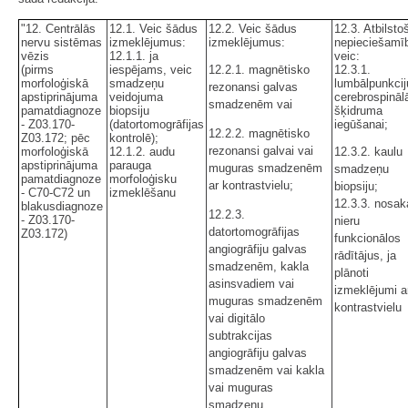
"12. Centrālās
12.1. Veic šādus
12.2. Veic šādus
12.3. Atbilstoš
nervu sistēmas
izmeklējumus:
izmeklējumus:
nepieciešamī
vēzis
12.1.1. ja
veic:
(pirms
iespējams, veic
12.2.1. magnētisko
12.3.1.
morfoloģiskā
smadzeņu
lumbālpunkcij
rezonansi galvas
apstiprinājuma
veidojuma
cerebrospināl
smadzenēm vai
pamatdiagnoze
biopsiju
šķidruma
- Z03.170-
(datortomogrāfijas
iegūšanai;
12.2.2. magnētisko
Z03.172; pēc
kontrolē);
rezonansi galvai vai
morfoloģiskā
12.1.2. audu
12.3.2. kaulu
apstiprinājuma
parauga
muguras smadzenēm
smadzeņu
pamatdiagnoze
morfoloģisku
ar kontrastvielu;
biopsiju;
- C70-C72 un
izmeklēšanu
12.3.3. nosak
blakusdiagnoze
12.2.3.
- Z03.170-
nieru
datortomogrāfijas
Z03.172)
funkcionālos
angiogrāfiju galvas
rādītājus, ja
smadzenēm, kakla
plānoti
asinsvadiem vai
izmeklējumi a
muguras smadzenēm
kontrastvielu
vai digitālo
subtrakcijas
angiogrāfiju galvas
smadzenēm vai kakla
vai muguras
smadzeņu