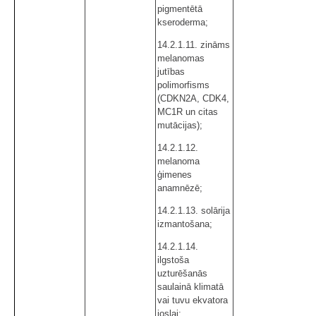
pigmentētā
kseroderma;
14.2.1.11. zināms
melanomas
jutības
polimorfisms
(CDKN2A, CDK4,
MC1R un citas
mutācijas);
14.2.1.12.
melanoma
ģimenes
anamnēzē;
14.2.1.13. solārija
izmantošana;
14.2.1.14.
ilgstoša
uzturēšanās
saulainā klimatā
vai tuvu ekvatora
joslai;