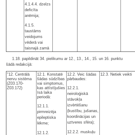
4.1.4.4. dzelzs
deficīta
anēmija;
4.1.5.
taustāms
veidojums
vēderā vai
taisnajā zarnā
1.18. papildināt 34. pielikumu ar 12., 13., 14., 15. un 16. punktu
šādā redakcijā:
"12. Centrālā
12.1. Konstatē
12.2. Veic šādas
12.3. Netiek veikti
nervu sistēma
šādas sūdzības
pārbaudes:
(Z03.170-
vai simptomus,
Z03.172)
kas attīstījušies
12.2.1.
īsā laika
neiroloģiskā
periodā:
stāvokļa
izvērtēšanu
12.1.1.
(kustību, jušanas,
pirmreizēja
koordinācijas un
epileptiska
uztveres sfēra);
lēkme;
12.2.2. muskuļu
12.1.2.