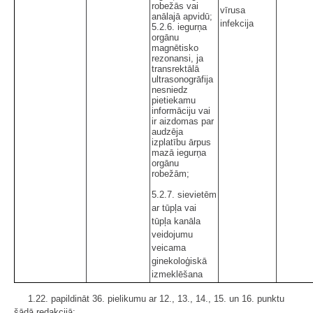
robežās vai
vīrusa
anālajā apvidū;
infekcija
5.2.6. iegurņa
orgānu
magnētisko
rezonansi, ja
transrektālā
ultrasonogrāfija
nesniedz
pietiekamu
informāciju vai
ir aizdomas par
audzēja
izplatību ārpus
mazā iegurņa
orgānu
robežām;
5.2.7. sievietēm
ar tūpļa vai
tūpļa kanāla
veidojumu
veicama
ginekoloģiskā
izmeklēšana
1.22. papildināt 36. pielikumu ar 12., 13., 14., 15. un 16. punktu
šādā redakcijā: