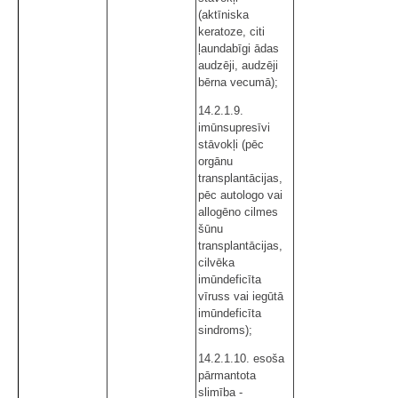
(aktīniska
keratoze, citi
ļaundabīgi ādas
audzēji, audzēji
bērna vecumā);
14.2.1.9.
imūnsupresīvi
stāvokļi (pēc
orgānu
transplantācijas,
pēc autologo vai
allogēno cilmes
šūnu
transplantācijas,
cilvēka
imūndeficīta
vīruss vai iegūtā
imūndeficīta
sindroms);
14.2.1.10. esoša
pārmantota
slimība -