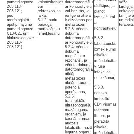
pamatdiagnoze
kolonoskopijas
datortomogrāfiju
vēža
rādītājus, ja
Z03.118-
vai
ar kontrastvielu
ķirurģijā,
Z03.121;
rektoskopijas
vai bez tās, ja
onkolog
plānoti
pēc
laikā;
rentgena attēlā
ķīmijter
izmeklējumi
morfoloģiskā
5.1.2. audu
ir aizdomas par
un radio
ar
apstiprinājuma
parauga
metastāzēm;
terapeits
kontrastvielu;
pamatdiagnoze -
morfoloģisku
5.2.3. vēdera
C18-C21 un
izmeklēšanu
dobuma
blakusdiagnoze -
datortomogrāfiju
5.3.2.
Z03.118-
ar kontrastvielu;
laboratorisks
Z03.121)
5.2.4. vēdera
izmeklējums
dobuma
cilvēka
magnētisko
rezonansi, ja
imūndeficīta
vēdera dobuma
vīrusa
datortomogrāfijā
infekcijas
atklāj
noteikšanai;
metastāzes
aknās, kuras ir
potenciāli
5.3.3.
operējamas;
nosaka
5.2.5.
limfocītu
transrektālu
CD4 virsmas
ultrasonogrāfiju
mazā iegurņa
receptoru
orgāniem, ja
līmeni, ja
taisnās zarnas
pierādīta
audzējs
cilvēka
lokalizēts mazā
iegurņa orgānu
imūndeficīta