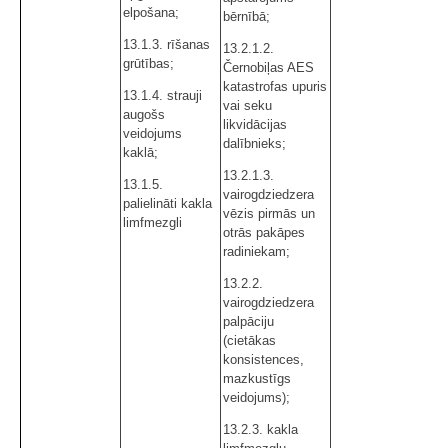
elpošana;
bērnībā;
13.1.3. rīšanas
13.2.1.2.
grūtības;
Černobiļas AES
katastrofas upuris
13.1.4. strauji
vai seku
augošs
likvidācijas
veidojums
dalībnieks;
kaklā;
13.2.1.3.
13.1.5.
vairogdziedzera
palielināti kakla
vēzis pirmās un
limfmezgli
otrās pakāpes
radiniekam;
13.2.2.
vairogdziedzera
palpāciju
(cietākas
konsistences,
mazkustīgs
veidojums);
13.2.3. kakla