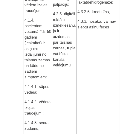
laktātdehidrogenāze;
palpāciju;
vēdera izejas
traucējumi;
4.3.2.5. kreatinīns;
4.2.5. digitāli
rektālu
4.1.4.
4.3.3. nosaka, vai nav
izmeklēšanu,
pacientam
slēptu asiņu fēcēs
ja ir
vecumā līdz 50
aizdomas
gadiem
par taisnās
(ieskaitot) ir
zarnas, tūpļa
asiņaini
vai tūpļa
izdalījumi no
kanāla
taisnās zarnas
veidojumu
un kāds no
šādiem
simptomiem:
4.1.4.1. sāpes
vēderā;
4.1.4.2. vēdera
izejas
traucējumi;
4.1.4.3. svara
zudums;