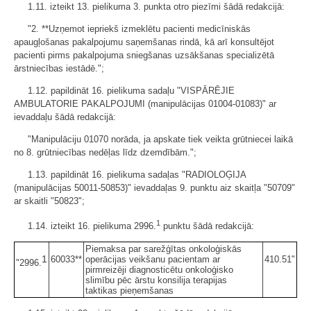
1.11. izteikt 13. pielikuma 3. punkta otro piezīmi šādā redakcijā:
"2. **Uzņemot iepriekš izmeklētu pacienti medicīniskās
apaugļošanas pakalpojumu saņemšanas rindā, kā arī konsultējot
pacienti pirms pakalpojuma sniegšanas uzsākšanas specializētā
ārstniecības iestādē.";
1.12. papildināt 16. pielikuma sadaļu "VISPĀRĒJIE
AMBULATORIE PAKALPOJUMI (manipulācijas 01004-01083)" ar
ievaddaļu šādā redakcijā:
"Manipulāciju 01070 norāda, ja apskate tiek veikta grūtniecei laikā
no 8. grūtniecības nedēļas līdz dzemdībām.";
1.13. papildināt 16. pielikuma sadaļas "RADIOLOĢIJA
(manipulācijas 50011-50853)" ievaddaļas 9. punktu aiz skaitļa "50709"
ar skaitli "50823";
1
1.14. izteikt 16. pielikuma 2996.
punktu šādā redakcijā:
Piemaksa par sarežģītas onkoloģiskās
1
60033**
operācijas veikšanu pacientam ar
410.51"
"2996.
pirmreizēji diagnosticētu onkoloģisko
slimību pēc ārstu konsilija terapijas
taktikas pieņemšanas