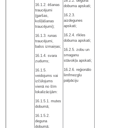
16.2.2. deguna
16.1.2. ēšanas
dobuma apskati;
traucējumi
16.2.3.
(garšas,
aizdegunes
košļāšanas
apskati;
traucējumi);
16.2.4. rīkles
16.1.3. runas
dobuma apskati;
traucējumi,
balss izmaiņas;
16.2.5. zobu un
smaganu
16.1.4. svara
stāvokļa apskati;
zudums;
16.2.6. reģionālo
16.1.5.
limfmezglu
veidojums vai
palpāciju
izčūlojums
vienā no šīm
lokalizācijām:
16.1.5.1. mutes
dobumā;
16.1.5.2.
deguna
dobumā;