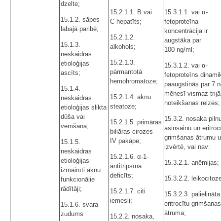
dzelte;
15.2.1.1. B vai
15.3.1.1. vai α-
15.1.2. sāpes
C hepatīts;
fetoproteīna
labajā paribē;
koncentrācija ir
15.2.1.2.
augstāka par
15.1.3.
alkohols;
100 ng/ml;
neskaidras
15.2.1.3.
etioloģijas
15.3.1.2. vai α-
pārmantotā
ascīts;
fetoproteīns dinami
hemohromatoze;
paaugstinās par 7 n
15.1.4.
mēnesī vismaz trijā
15.2.1.4. aknu
neskaidras
noteikšanas reizēs;
steatoze;
etioloģijas slikta
dūša vai
15.3.2. nosaka piln
15.2.1.5. primāras
vemšana;
asinsainu un eritroc
biliāras cirozes
grimšanas ātrumu 
IV pakāpe;
15.1.5.
izvērtē, vai nav:
neskaidras
15.2.1.6. α-1-
etioloģijas
15.3.2.1. anēmijas;
antitripsīna
izmainīti aknu
deficīts;
15.3.2.2. leikocitoz
funkcionālie
rādītāji;
15.2.1.7. citi
15.3.2.3. palielināta
iemesli;
eritrocītu grimšanas
15.1.6. svara
ātruma;
zudums
15.2.2. nosaka,