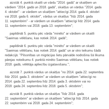
aizstāt 4. punktā skaitli un vārdu "2014. gadā" ar skaitļiem un
vārdiem "2014. gadā un 2018. gadā", skaitļus un vārdus "2014. gada
4. oktobrī" - ar vārdiem un skaitļiem "attiecīgi 2014. gada 4. oktobrī
vai 2018. gada 6. oktobrī", vārdus un skaitļus "līdz 2014. gada
11. septembrim" - ar vārdiem un skaitļiem "attiecīgi līdz 2014. gada
11. septembrim vai 2018. gada 13. septembrim";
papildināt 5. punktu pēc vārda "minēto" ar vārdiem un skaitli
"Saeimas vēlēšanu, kas notiek 2014. gadā";
papildināt 6. punktu pēc vārda "minēto" ar vārdiem un skaitli
"Saeimas vēlēšanu, kas notiek 2014. gadā" un ar otro teikumu šādā
redakcijā: "Pilsonības un migrācijas lietu pārvalde nodrošina šā likuma
pārejas noteikumu 4. punktā minēto Saeimas vēlēšanu, kas notiek
2018. gadā, vēlētāja apliecību izgatavošanu.";
aizstāt 7. punktā vārdus un skaitļus "no 2014. gada 22. septembra
līdz 2014. gada 3. oktobrim" ar vārdiem un skaitļiem "attiecīgi no
2014. gada 22. septembra līdz 2014. gada 3. oktobrim vai no
2018. gada 24. septembra līdz 2018. gada 5. oktobrim";
aizstāt 8. punktā vārdus un skaitļus "līdz 2014. gada
22. septembrim" ar vārdiem un skaitļiem "attiecīgi līdz 2014. gada
22. septembrim vai 2018. gada 24. septembrim";