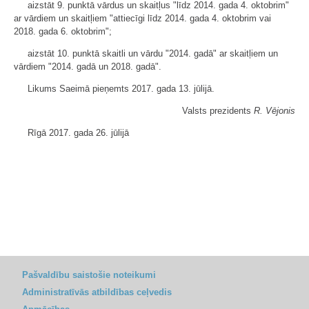
aizstāt 9. punktā vārdus un skaitļus "līdz 2014. gada 4. oktobrim"
ar vārdiem un skaitļiem "attiecīgi līdz 2014. gada 4. oktobrim vai
2018. gada 6. oktobrim";
aizstāt 10. punktā skaitli un vārdu "2014. gadā" ar skaitļiem un
vārdiem "2014. gadā un 2018. gadā".
Likums Saeimā pieņemts 2017. gada 13. jūlijā.
Valsts prezidents
R. Vējonis
Rīgā 2017. gada 26. jūlijā
Pašvaldību saistošie noteikumi
Administratīvās atbildības ceļvedis