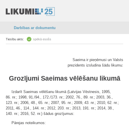
Darbības ar dokumentu
Tiesību akts:
spēkā esošs
Saeima ir pieņēmusi un Valsts
prezidents izsludina šādu likumu:
Grozījumi Saeimas vēlēšanu likumā
Izdarīt Saeimas vēlēšanu likumā (Latvijas Vēstnesis, 1995,
86. nr.; 1998, 91./94., 172./173. nr.; 2002, 76., 89. nr.; 2003, 36.,
123. nr.; 2006, 48., 65. nr.; 2007, 95. nr.; 2009, 43. nr.; 2010, 62. nr.;
2011, 46., 114., 144. nr.; 2012, 203. nr.; 2013, 191. nr.; 2014, 38.,
140. nr.; 2016, 52. nr.) šādus grozījumus:
Pārejas noteikumos: