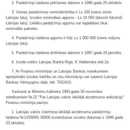
2. Parādzīmju laidiena pirkšanas datums ir 1996.gada 25.oktobris.
3. Vienas parādzīmes nominālvērtība ir Ls 100 (viens simts
Latvijas latu). Izsoles minimālais apjoms - Ls 10 000 (desmit tūkstoši
Latvijas latu). Lielāku parādzīmju apjomu var iegādāties tikai
minimālās paketēs.
4. Parādzīmju laidiena apjoms ir līdz Ls 1 000 000 (viens miljons
Latvijas latu).
5. Parādzīmju laidiena dzēšanas datums ir 1997.gada 24.janvāris.
6. Izsole notiks Latvijas Bankā Rīgā, K.Valdemāra ielā 2a.
7. Ar Finansu ministrijas un Latvijas Bankas noteikumiem
apstiprināto izsoles kārtību un citu informāciju var saņemt Latvijas
Bankas Vērtspapīru daļā, tālr. 7022415.
Saskaņā ar Ministru kabineta 1993.gada 30.novembra
noteikumiem Nr.22 "Par Latvijas valsts iekšējā aizņēmuma realizāciju"
Finansu ministrija paziņo:
1. Latvijas valsts īstermiņa iekšējā aizņēmuma parādzīmju
laidiena Nr.LV00005 30806 izvietošanas izsoles datumas ir 1996.gada
23.oktobris.