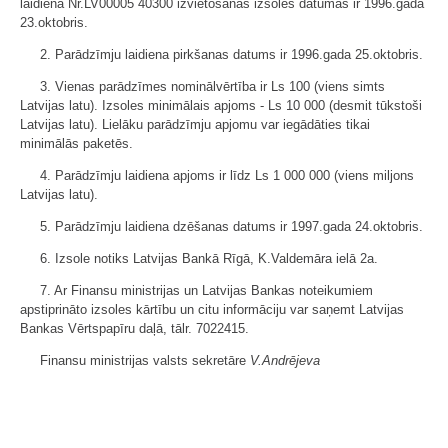
laidiena Nr.LV00005 40300 izvietošanas izsoles datumas ir 1996.gada
23.oktobris.
2. Parādzīmju laidiena pirkšanas datums ir 1996.gada 25.oktobris.
3. Vienas parādzīmes nominālvērtība ir Ls 100 (viens simts
Latvijas latu). Izsoles minimālais apjoms - Ls 10 000 (desmit tūkstoši
Latvijas latu). Lielāku parādzīmju apjomu var iegādāties tikai
minimālās paketēs.
4. Parādzīmju laidiena apjoms ir līdz Ls 1 000 000 (viens miljons
Latvijas latu).
5. Parādzīmju laidiena dzēšanas datums ir 1997.gada 24.oktobris.
6. Izsole notiks Latvijas Bankā Rīgā, K.Valdemāra ielā 2a.
7. Ar Finansu ministrijas un Latvijas Bankas noteikumiem
apstiprināto izsoles kārtību un citu informāciju var saņemt Latvijas
Bankas Vērtspapīru daļā, tālr. 7022415.
Finansu ministrijas valsts sekretāre
V.Andrējeva