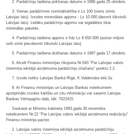
2. Parādzīmju laidiena pirkšanas datums ir 1996.gada 25.oktobris.
3. Vienas parādzīmes nominālvērtība ir Ls 100 (viens simts
Latvijas latu). Izsoles minimālais apjoms - Ls 10 000 (desmit tūkstoši
Latvijas latu). Lielāku parādzīmju apjomu var iegādāties tikai
minimālās paketēs.
4. Parādzīmju laidiena apjoms ir līdz Ls 8 650 000 (astoņi miljoni
seši simti piecdesmit tūkstoši Latvijas latu).
5. Parādzīmju laidiena dzēšanas datums ir 1997.gada 17.oktobris.
6. Atcelt Finansu ministrijas rīkojuma Nr.593 "Par Latvijas valsts
īstermiņa iekšējā aizņēmuma parādzīmju izlaišanu" punktu 2.2.
7. Izsole notiks Latvijas Bankā Rīgā, K.Valdemāra ielā 2a.
8. Ar Finansu ministrijas un Latvijas Bankas noteikumiem
apstiprināto izsoles kārtību un citu informāciju var saņemt Latvijas
Bankas Vērtspapīru daļā, tālr. 7022415.
Saskaņā ar Ministru kabineta 1993.gada 30.novembra
noteikumiem Nr.22 "Par Latvijas valsts iekšējā aizņēmuma realizāciju"
Finansu ministrija paziņo:
1. Latvijas valsts īstermiņa iekšējā aizņēmuma parādzīmju