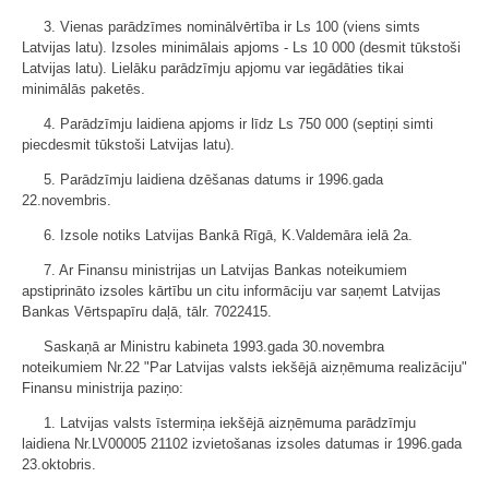
3. Vienas parādzīmes nominālvērtība ir Ls 100 (viens simts
Latvijas latu). Izsoles minimālais apjoms - Ls 10 000 (desmit tūkstoši
Latvijas latu). Lielāku parādzīmju apjomu var iegādāties tikai
minimālās paketēs.
4. Parādzīmju laidiena apjoms ir līdz Ls 750 000 (septiņi simti
piecdesmit tūkstoši Latvijas latu).
5. Parādzīmju laidiena dzēšanas datums ir 1996.gada
22.novembris.
6. Izsole notiks Latvijas Bankā Rīgā, K.Valdemāra ielā 2a.
7. Ar Finansu ministrijas un Latvijas Bankas noteikumiem
apstiprināto izsoles kārtību un citu informāciju var saņemt Latvijas
Bankas Vērtspapīru daļā, tālr. 7022415.
Saskaņā ar Ministru kabineta 1993.gada 30.novembra
noteikumiem Nr.22 "Par Latvijas valsts iekšējā aizņēmuma realizāciju"
Finansu ministrija paziņo:
1. Latvijas valsts īstermiņa iekšējā aizņēmuma parādzīmju
laidiena Nr.LV00005 21102 izvietošanas izsoles datumas ir 1996.gada
23.oktobris.