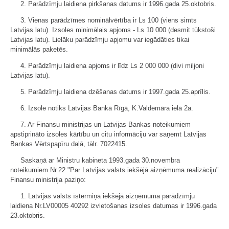
2. Parādzīmju laidiena pirkšanas datums ir 1996.gada 25.oktobris.
3. Vienas parādzīmes nominālvērtība ir Ls 100 (viens simts
Latvijas latu). Izsoles minimālais apjoms - Ls 10 000 (desmit tūkstoši
Latvijas latu). Lielāku parādzīmju apjomu var iegādāties tikai
minimālās paketēs.
4. Parādzīmju laidiena apjoms ir līdz Ls 2 000 000 (divi miljoni
Latvijas latu).
5. Parādzīmju laidiena dzēšanas datums ir 1997.gada 25.aprīlis.
6. Izsole notiks Latvijas Bankā Rīgā, K.Valdemāra ielā 2a.
7. Ar Finansu ministrijas un Latvijas Bankas noteikumiem
apstiprināto izsoles kārtību un citu informāciju var saņemt Latvijas
Bankas Vērtspapīru daļā, tālr. 7022415.
Saskaņā ar Ministru kabineta 1993.gada 30.novembra
noteikumiem Nr.22 "Par Latvijas valsts iekšējā aizņēmuma realizāciju"
Finansu ministrija paziņo:
1. Latvijas valsts īstermiņa iekšējā aizņēmuma parādzīmju
laidiena Nr.LV00005 40292 izvietošanas izsoles datumas ir 1996.gada
23.oktobris.