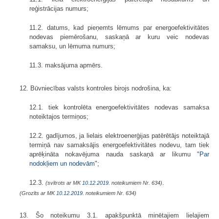
reģistrācijas numurs;
11.2. datums, kad pieņemts lēmums par energoefektivitātes
nodevas piemērošanu, saskaņā ar kuru veic nodevas
samaksu, un lēmuma numurs;
11.3. maksājuma apmērs.
12. Būvniecības valsts kontroles birojs nodrošina, ka:
12.1. tiek kontrolēta energoefektivitātes nodevas samaksa
noteiktajos termiņos;
12.2. gadījumos, ja lielais elektroenerģijas patērētājs noteiktajā
termiņā nav samaksājis energoefektivitātes nodevu, tam tiek
aprēķināta nokavējuma nauda saskaņā ar likumu "
Par
nodokļiem un nodevām
";
12.3.
.
(svītrots ar MK
10.12.2019.
noteikumiem Nr. 634)
(Grozīts ar MK
10.12.2019.
noteikumiem Nr. 634)
13. Šo noteikumu 3.1. apakšpunktā minētajiem lielajiem