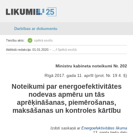
Darbības ar dokumentu
Tiesību akts:
spēkā esošs
Attēlotā redakcija: 01.01.2020. - ... /
Spēkā esošā
Ministru kabineta noteikumi Nr. 202
Rīgā 2017. gada 11. aprīlī (prot. Nr. 19 4. §)
Noteikumi par energoefektivitātes
nodevas apmēru un tās
aprēķināšanas, piemērošanas,
maksāšanas un kontroles kārtību
Izdoti saskaņā ar
Energoefektivitātes likuma
13. panta trešo daļu