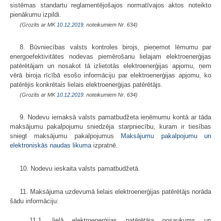
sistēmas standartu reglamentējošajos normatīvajos aktos noteikto
pienākumu izpildi.
(Grozīts ar MK
10.12.2019.
noteikumiem Nr. 634)
8. Būvniecības valsts kontroles birojs, pieņemot lēmumu par
energoefektivitātes nodevas piemērošanu lielajam elektroenerģijas
patērētājam un nosakot tā izlietotās elektroenerģijas apjomu, ņem
vērā biroja rīcībā esošo informāciju par elektroenerģijas apjomu, ko
patērējis konkrētais lielais elektroenerģijas patērētājs.
(Grozīts ar MK
10.12.2019.
noteikumiem Nr. 634)
9. Nodevu iemaksā valsts pamatbudžeta ieņēmumu kontā ar tāda
maksājumu pakalpojumu sniedzēja starpniecību, kuram ir tiesības
sniegt maksājumu pakalpojumus
Maksājumu pakalpojumu un
elektroniskās naudas likuma
izpratnē.
10. Nodevu ieskaita valsts pamatbudžetā.
11. Maksājuma uzdevumā lielais elektroenerģijas patērētājs norāda
šādu informāciju:
11.1. lielā elektroenerģijas patērētāja nosaukums un