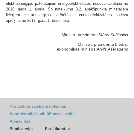
elektroenerģijas patērētājiem energoefektivitātes nodevu aprēķina no
2018. gada 1. aprīļa. Šo noteikumu 3.2. apakšpunktā minētajiem
lielajiem elektroenerģijas patērētājiem energoefektivitātes nodevu
aprēķina no 2017. gada 1. decembra.
Ministru prezidents
Māris Kučinskis
Ministru prezidenta biedrs,
ekonomikas ministrs
Arvils Ašeradens
Pašvaldību saistošie noteikumi
Administratīvās atbildības ceļvedis
Apmācības
Pilnā versija
Par Likumi.lv