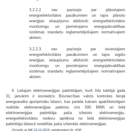
3.2.2.2. nav paziņojis par plānotajiem
energoefektivitātes pasākumiem un tajos plānoto
enerģijas ietaupījumu atbilstoši energoefektivitātes
monitoringu un piemērojamo energopārvaldības
sistēmas standartu reglamentējošajiem normatīvajiem
aktiem;
3.2.2.3. nav paziņojis par ieviestajiem
energoefektivitātes pasākumiem un tajos iegūto
enerģijas ietaupījumu atbilstoši energoefektivitātes
monitoringu un piemērojamo energopārvaldības
sistēmas standartu reglamentējošajiem normatīvajiem
aktiem.
4. Lielajam elektroenerģijas patērētājam, kurš līdz kārtējā gada
31. janvārim ir iesniedzis Būvniecības valsts kontroles birojā
energoaudita apstiprinātu bilanci, kas parāda katram apakšlietotājam
nodotās elektroenerģijas patēriņu virs 500 MWh un lielā
elektroenerģijas patērētāja paša izlietoto elektroenerģiju,
energoefektivitātes nodevu aprēķina no lielā elektroenerģijas
patērētāja bilancē norādītās paša izlietotās elektroenerģijas.
(Grozīts ar MK
10.12.2019.
noteikumiem Nr. 634)