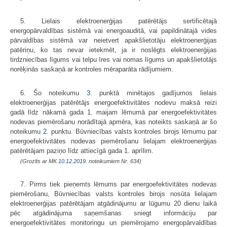
5. Lielais elektroenerģijas patērētājs sertificētajā
energopārvaldības sistēmā vai energoauditā, vai papildinātajā vides
pārvaldības sistēmā var neietvert apakšlietotāju elektroenerģijas
patēriņu, ko tas nevar ietekmēt, ja ir noslēgts elektroenerģijas
tirdzniecības līgums vai telpu īres vai nomas līgums un apakšlietotājs
norēķinās saskaņā ar kontroles mēraparāta rādījumiem.
6. Šo noteikumu
3.
punktā minētajos gadījumos lielais
elektroenerģijas patērētājs energoefektivitātes nodevu maksā reizi
gadā līdz nākamā gada 1. maijam lēmumā par energoefektivitātes
nodevas piemērošanu norādītajā apmēra, kas noteikts saskaņā ar šo
noteikumu
2.
punktu. Būvniecības valsts kontroles birojs lēmumu par
energoefektivitātes nodevas piemērošanu lielajam elektroenerģijas
patērētājam paziņo līdz attiecīgā gada 1. aprīlim.
(Grozīts ar MK
10.12.2019.
noteikumiem Nr. 634)
7. Pirms tiek pieņemts lēmums par energoefektivitātes nodevas
piemērošanu, Būvniecības valsts kontroles birojs nosūta lielajam
elektroenerģijas patērētājam atgādinājumu ar lūgumu 20 dienu laikā
pēc atgādinājuma saņemšanas sniegt informāciju par
energoefektivitātes monitoringu un piemērojamo energopārvaldības