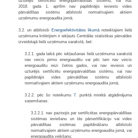
uzturējis sertificētu energopārvaldības sistēmu, vai līdz
2018. gada 1. aprīlim nav papildinājis ieviesto vides
pārvaldības sistēmu atbilstoši normatīvajiem aktiem
uzņēmumu energoaudita jomā;
3.2. un atbilstoši
Energoefektivitātes likumā
noteiktajiem lielā
uzņēmuma kritērijiem ir iekļauts Centrālās statistikas pārvaldes
izveidotajā lielā uzņēmuma sarakstā, bet:
3.2.1. gada laikā pēc iekļaušanas lielā uzņēmuma sarakstā
nav veicis pirmo energoauditu vai pēc tam nav veicis
energoauditu reizi četros gados, vai nav ieviesis un
uzturējis sertificētu energopārvaldības sistēmu, vai nav
papildinājis vides pārvaldības sistēmu atbilstoši
normatīvajiem aktiem uzņēmumu energoaudita jomā;
3.2.2. pēc šo noteikumu
7.
punktā minētā atgādinājuma
saņemšanas:
3.2.2.1. nav paziņojis par sertificētas energopārvaldības
sistēmas ieviešanu un tās pārsertifikāciju vai vides
pārvaldības sistēmas papildināšanu atbilstoši
normatīvajiem aktiem uzņēmumu energoaudita jomā, vai
energoaudita veikšanu;