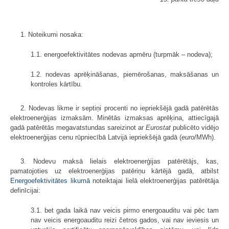
1. Noteikumi nosaka:
1.1. energoefektivitātes nodevas apmēru (turpmāk – nodeva);
1.2. nodevas aprēķināšanas, piemērošanas, maksāšanas un
kontroles kārtību.
2. Nodevas likme ir septiņi procenti no iepriekšējā gadā patērētās
elektroenerģijas izmaksām. Minētās izmaksas aprēķina, attiecīgajā
gadā patērētās megavatstundas sareizinot ar
Eurostat
publicēto vidējo
elektroenerģijas cenu rūpniecībā Latvijā iepriekšējā gadā (
euro
/MWh).
3. Nodevu maksā lielais elektroenerģijas patērētājs, kas,
pamatojoties uz elektroenerģijas patēriņu kārtējā gadā, atbilst
Energoefektivitātes likumā
noteiktajai lielā elektroenerģijas patērētāja
definīcijai:
3.1. bet gada laikā nav veicis pirmo energoauditu vai pēc tam
nav veicis energoauditu reizi četros gados, vai nav ieviesis un