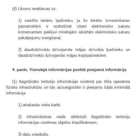
(4) Likums neattiecas uz:
1) saistīto iekārtu īpašnieku, ja šo iekārtu izmantošanas
pamatmērķis ir nodrošināt citam elektronisko sakaru
komersantam piekļuvi minētajām iekārtām elektronisko sakaru
pakalpojumu sniegšanai;
2) daudzdzīvokļu dzīvojamās mājas dzīvokļa īpašnieku un
daudzdzīvokļu dzīvojamās mājas kopīpašniekiem.
4. pants. Vienotajā informācijas punktā pieejamā informācija
(1) Apgrūtināto teritoriju informācijas sistēmā par tīkla operatora
fizisko infrastruktūru un tās aizsargjoslām ir pieejama šāda minimālā
informācija:
1) atrašanās vieta kartē;
2) infrastruktūras veids atbilstoši Apgrūtināto teritoriju
informācijas sistēmas objektu klasifikatoram;
3) datu sniedzējs.