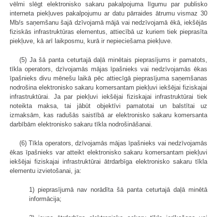
vēlmi slēgt elektronisko sakaru pakalpojuma līgumu par publisko
interneta piekļuves pakalpojumu ar datu pārraides ātrumu vismaz 30
Mb/s saņemšanu šajā dzīvojamā mājā vai nedzīvojamā ēkā, iekšējās
fiziskās infrastruktūras elementus, attiecībā uz kuriem tiek pieprasīta
piekļuve, kā arī laikposmu, kurā ir nepieciešama piekļuve.
(5) Ja šā panta ceturtajā daļā minētais pieprasījums ir pamatots,
tīkla operators, dzīvojamās mājas īpašnieks vai nedzīvojamās ēkas
īpašnieks divu mēnešu laikā pēc attiecīgā pieprasījuma saņemšanas
nodrošina elektronisko sakaru komersantam piekļuvi iekšējai fiziskajai
infrastruktūrai. Ja par piekļuvi iekšējai fiziskajai infrastruktūrai tiek
noteikta maksa, tai jābūt objektīvi pamatotai un balstītai uz
izmaksām, kas radušās saistībā ar elektronisko sakaru komersanta
darbībām elektronisko sakaru tīkla nodrošināšanai.
(6) Tīkla operators, dzīvojamās mājas īpašnieks vai nedzīvojamās
ēkas īpašnieks var atteikt elektronisko sakaru komersantam piekļuvi
iekšējai fiziskajai infrastruktūrai ātrdarbīga elektronisko sakaru tīkla
elementu izvietošanai, ja:
1) pieprasījumā nav norādīta šā panta ceturtajā daļā minētā
informācija;