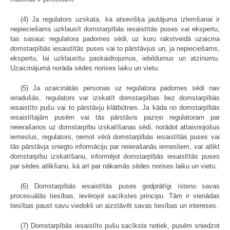
(4) Ja regulators uzskata, ka atsevišķa jautājuma izlemšanai ir
nepieciešams uzklausīt domstarpībās iesaistītās puses vai ekspertu,
tas sasauc regulatora padomes sēdi, uz kuru rakstveidā uzaicina
domstarpībās iesaistītās puses vai to pārstāvjus un, ja nepieciešams,
ekspertu, lai uzklausītu paskaidrojumus, iebildumus un atzinumu.
Uzaicinājumā norāda sēdes norises laiku un vietu.
(5) Ja uzaicinātās personas uz regulatora padomes sēdi nav
ieradušās, regulators var izskatīt domstarpības bez domstarpībās
iesaistīto pušu vai to pārstāvju klātbūtnes. Ja kāda no domstarpībās
iesaistītajām pusēm vai tās pārstāvis paziņo regulatoram par
neierašanos uz domstarpību izskatīšanas sēdi, norādot attaisnojošus
iemeslus, regulators, ņemot vērā domstarpībās iesaistītās puses vai
tās pārstāvja sniegto informāciju par neierašanās iemesliem, var atlikt
domstarpību izskatīšanu, informējot domstarpībās iesaistītās puses
par sēdes atlikšanu, kā arī par nākamās sēdes norises laiku un vietu.
(6) Domstarpībās iesaistītās puses godprātīgi īsteno savas
procesuālās tiesības, ievērojot sacīkstes principu. Tām ir vienādas
tiesības paust savu viedokli un aizstāvēt savas tiesības un intereses.
(7) Domstarpībās iesaistīto pušu sacīkste notiek, pusēm sniedzot