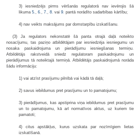
3) iesniedzējs pirms vēršanās regulatorā nav ievērojis šā
likuma
5.
,
6.
,
7.
,
8.
vai
9.
pantā norādīto sadarbības kārtību;
4) nav veikts maksājums par domstarpību izskatīšanu.
(3) Ja regulators nekonstatē šā panta otrajā daļā noteikto
nosacījumu, tas paziņo atbildētājam par iesniedzēja iesniegumu un
nosaka paskaidrojuma un pierādījumu iesniegšanas termiņu.
Atbildētājs rakstveidā sniedz regulatoram paskaidrojumu un
pierādījumus tā noteiktajā termiņā. Atbildētājs paskaidrojumā norāda
šādu informāciju:
1) vai atzīst prasījumu pilnībā vai kādā tā daļā;
2) savus iebildumus pret prasījumu un to pamatojumu;
3) pierādījumus, kas apstiprina viņa iebildumus pret prasījumu
un to pamatojumu, kā arī normatīvos aktus, uz kuriem tie
pamatoti;
4) citus apstākļus, kurus uzskata par nozīmīgiem lietas
izskatīšanā.