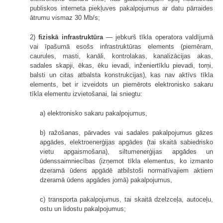
publiskos interneta piekļuves pakalpojumus ar datu pārraides
ātrumu vismaz 30 Mb/s;
2)
fiziskā infrastruktūra
— jebkurš tīkla operatora valdījumā
vai īpašumā esošs infrastruktūras elements (piemēram,
caurules, masti, kanāli, kontrolakas, kanalizācijas akas,
sadales skapji, ēkas, ēku ievadi, inženiertīklu pievadi, torņi,
balsti un citas atbalsta konstrukcijas), kas nav aktīvs tīkla
elements, bet ir izveidots un piemērots elektronisko sakaru
tīkla elementu izvietošanai, lai sniegtu:
a) elektronisko sakaru pakalpojumus,
b) ražošanas, pārvades vai sadales pakalpojumus gāzes
apgādes, elektroenerģijas apgādes (tai skaitā sabiedrisko
vietu apgaismošana), siltumenerģijas apgādes un
ūdenssaimniecības (izņemot tīkla elementus, ko izmanto
dzeramā ūdens apgādē atbilstoši normatīvajiem aktiem
dzeramā ūdens apgādes jomā) pakalpojumus,
c) transporta pakalpojumus, tai skaitā dzelzceļa, autoceļu,
ostu un lidostu pakalpojumus;