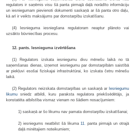
regulators ir saņēmis visu šā panta pirmajā daļā norādīto informāciju
un iesniegumam pievienoti dokumenti saskaņā ar šā panta otro daļu,
kā arī ir veikts maksājums par domstarpību izskatīšanu.
(4) Iesnieguma iesniegšana regulatoram neaptur plānoto vai
uzsākto būvniecības procesu.
12. pants. Iesnieguma izvērtēšana
(1) Regulators izskata iesniegumu divu mēnešu laikā no tā
saņemšanas dienas, izņemot iesniegumu par domstarpībām saistībā
ar piekļuvi esošai fiziskajai infrastruktūrai, ko izskata četru mēnešu
laikā.
(2) Regulators neizskata domstarpības un saskaņā ar
Iesniegumu
likumu
sniedz atbildi, kuru paraksta regulatora priekšsēdētājs, ja
konstatēta atbilstība vismaz vienam no šādiem nosacījumiem:
1) saskaņā ar šo likumu nav pamata domstarpību izskatīšanai;
2) iesniegums neatbilst šā likuma
11.
panta pirmajā un otrajā
daļā minētajiem noteikumiem;