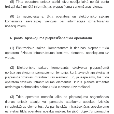
(8) Tīkla operators sniedz atbildi divu nedēļu laikā no šā panta
trešajā daļā minētā informācijas pieprasījuma saņemšanas dienas.
(9) Ja nepieciešams, tīkla operators un elektronisko sakaru
komersants savstarpēji vienojas par informācijas izmantošanas
nosacījumiem.
6. pants. Apsekojuma pieprasīšana tīkla operatoram
(1) Elektronisko sakaru komersantam ir tiesības pieprasīt tīkla
operatora fiziskās infrastruktūras konkrētu elementu apsekojumu uz
vietas.
(2) Elektronisko sakaru komersants rakstveida pieprasījumā
norāda apsekojuma pamatojumu, teritoriju, kurā izvietoti apsekošanai
pieprasītie fiziskās infrastruktūras elementi, un, ja iespējams, tos tīkla
operatora fiziskās infrastruktūras elementus, kurus plānots izmantot
ātrdarbīga elektronisko sakaru tīkla elementu izvietošanai.
(3) Tīkla operators mēneša laikā no pieprasījuma saņemšanas
dienas sniedz atļauju vai pamatotu atteikumu apsekot fiziskās
infrastruktūras elementus. Ja par fiziskās infrastruktūras apsekojumu
uz vietas tīkla operators nosaka maksu, tai jābūt objektīvi pamatotai