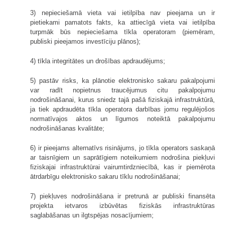
3) nepieciešamā vieta vai ietilpība nav pieejama un ir
pietiekami pamatots fakts, ka attiecīgā vieta vai ietilpība
turpmāk būs nepieciešama tīkla operatoram (piemēram,
publiski pieejamos investīciju plānos);
4) tīkla integritātes un drošības apdraudējums;
5) pastāv risks, ka plānotie elektronisko sakaru pakalpojumi
var radīt nopietnus traucējumus citu pakalpojumu
nodrošināšanai, kurus sniedz tajā pašā fiziskajā infrastruktūrā,
ja tiek apdraudēta tīkla operatora darbības jomu regulējošos
normatīvajos aktos un līgumos noteiktā pakalpojumu
nodrošināšanas kvalitāte;
6) ir pieejams alternatīvs risinājums, jo tīkla operators saskaņā
ar taisnīgiem un saprātīgiem noteikumiem nodrošina piekļuvi
fiziskajai infrastruktūrai vairumtirdzniecībā, kas ir piemērota
ātrdarbīgu elektronisko sakaru tīklu nodrošināšanai;
7) piekļuves nodrošināšana ir pretrunā ar publiski finansēta
projekta ietvaros izbūvētas fiziskās infrastruktūras
saglabāšanas un ilgtspējas nosacījumiem;