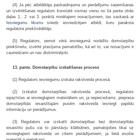
(4) Ja pēc atbildētāja paskaidrojuma un pierādījumu saņemšanas
un izvērtēšanas regulators konstatē vismaz vienu no šā panta otrās
daļas 1., 2. vai 3. punktā minētajiem nosacījumiem, tas saskaņā ar
Iesniegumu likumu
sniedz iesniedzējam atbildi, kuru paraksta
regulatora priekšsēdētājs.
(5) Regulators, ņemot vērā iesniegumā norādīto domstarpību
priekšmetu, izvērtē prasījuma pamatotību, kā arī to, vai nosacījumi ir
caurredzami un nav diskriminējoši.
13. pants. Domstarpību izskatīšanas process
(1) Regulators iesniegumu izskata rakstveida procesā.
(2) Izskatot domstarpības rakstveida procesā, regulators
iepazīstas ar iesniegtajiem materiāliem un, ja nepieciešams, pieprasa
domstarpībās iesaistītajām pusēm rakstveidā iesniegt papildu
informāciju un pierādījumus.
(3) Regulators var izskatīt domstarpības bez domstarpībās
iesaistīto pušu vai to pārstāvju klātbūtnes, pamatojoties tikai uz
iesniegtajiem rakstveida un citiem pierādījumiem, ja lietā esošie
materiāli ir pietiekami.