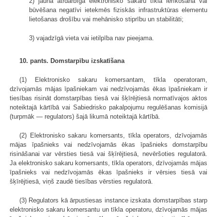
2) jauna ātrdarbīga elektronisko sakaru tīkla ierīkošana vai
būvēšana negatīvi ietekmēs fiziskās infrastruktūras elementu
lietošanas drošību vai mehānisko stiprību un stabilitāti;
3) vajadzīgā vieta vai ietilpība nav pieejama.
10. pants. Domstarpību izskatīšana
(1) Elektronisko sakaru komersantam, tīkla operatoram,
dzīvojamās mājas īpašniekam vai nedzīvojamās ēkas īpašniekam ir
tiesības risināt domstarpības tiesā vai šķīrējtiesā normatīvajos aktos
noteiktajā kārtībā vai Sabiedrisko pakalpojumu regulēšanas komisijā
(turpmāk — regulators) šajā likumā noteiktajā kārtībā.
(2) Elektronisko sakaru komersants, tīkla operators, dzīvojamās
mājas īpašnieks vai nedzīvojamās ēkas īpašnieks domstarpību
risināšanai var vērsties tiesā vai šķīrējtiesā, nevēršoties regulatorā.
Ja elektronisko sakaru komersants, tīkla operators, dzīvojamās mājas
īpašnieks vai nedzīvojamās ēkas īpašnieks ir vērsies tiesā vai
šķīrējtiesā, viņš zaudē tiesības vērsties regulatorā.
(3) Regulators kā ārpustiesas instance izskata domstarpības starp
elektronisko sakaru komersantu un tīkla operatoru, dzīvojamās mājas