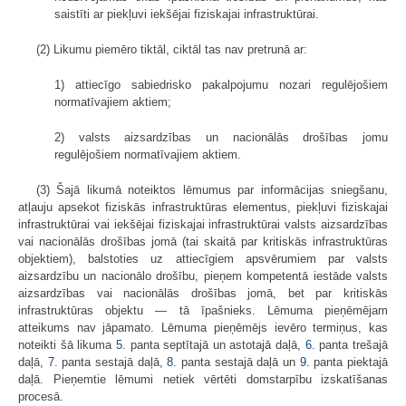
saistīti ar piekļuvi iekšējai fiziskajai infrastruktūrai.
(2) Likumu piemēro tiktāl, ciktāl tas nav pretrunā ar:
1) attiecīgo sabiedrisko pakalpojumu nozari regulējošiem
normatīvajiem aktiem;
2) valsts aizsardzības un nacionālās drošības jomu
regulējošiem normatīvajiem aktiem.
(3) Šajā likumā noteiktos lēmumus par informācijas sniegšanu,
atļauju apsekot fiziskās infrastruktūras elementus, piekļuvi fiziskajai
infrastruktūrai vai iekšējai fiziskajai infrastruktūrai valsts aizsardzības
vai nacionālās drošības jomā (tai skaitā par kritiskās infrastruktūras
objektiem), balstoties uz attiecīgiem apsvērumiem par valsts
aizsardzību un nacionālo drošību, pieņem kompetentā iestāde valsts
aizsardzības vai nacionālās drošības jomā, bet par kritiskās
infrastruktūras objektu — tā īpašnieks. Lēmuma pieņēmējam
atteikums nav jāpamato. Lēmuma pieņēmējs ievēro termiņus, kas
noteikti šā likuma
5.
panta septītajā un astotajā daļā,
6.
panta trešajā
daļā,
7.
panta sestajā daļā,
8.
panta sestajā daļā un
9.
panta piektajā
daļā. Pieņemtie lēmumi netiek vērtēti domstarpību izskatīšanas
procesā.