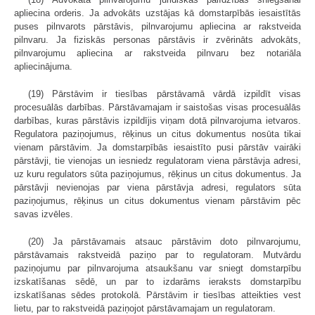
apliecina orderis. Ja advokāts uzstājas kā domstarpībās iesaistītās
puses pilnvarots pārstāvis, pilnvarojumu apliecina ar rakstveida
pilnvaru. Ja fiziskās personas pārstāvis ir zvērināts advokāts,
pilnvarojumu apliecina ar rakstveida pilnvaru bez notariāla
apliecinājuma.
(19) Pārstāvim ir tiesības pārstāvamā vārdā izpildīt visas
procesuālās darbības. Pārstāvamajam ir saistošas visas procesuālās
darbības, kuras pārstāvis izpildījis viņam dotā pilnvarojuma ietvaros.
Regulatora paziņojumus, rēķinus un citus dokumentus nosūta tikai
vienam pārstāvim. Ja domstarpībās iesaistīto pusi pārstāv vairāki
pārstāvji, tie vienojas un iesniedz regulatoram viena pārstāvja adresi,
uz kuru regulators sūta paziņojumus, rēķinus un citus dokumentus. Ja
pārstāvji nevienojas par viena pārstāvja adresi, regulators sūta
paziņojumus, rēķinus un citus dokumentus vienam pārstāvim pēc
savas izvēles.
(20) Ja pārstāvamais atsauc pārstāvim doto pilnvarojumu,
pārstāvamais rakstveidā paziņo par to regulatoram. Mutvārdu
paziņojumu par pilnvarojuma atsaukšanu var sniegt domstarpību
izskatīšanas sēdē, un par to izdarāms ieraksts domstarpību
izskatīšanas sēdes protokolā. Pārstāvim ir tiesības atteikties vest
lietu, par to rakstveidā paziņojot pārstāvamajam un regulatoram.