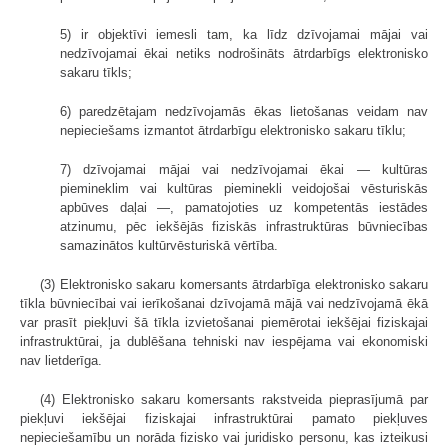
5) ir objektīvi iemesli tam, ka līdz dzīvojamai mājai vai
nedzīvojamai ēkai netiks nodrošināts ātrdarbīgs elektronisko
sakaru tīkls;
6) paredzētajam nedzīvojamās ēkas lietošanas veidam nav
nepieciešams izmantot ātrdarbīgu elektronisko sakaru tīklu;
7) dzīvojamai mājai vai nedzīvojamai ēkai — kultūras
piemineklim vai kultūras pieminekli veidojošai vēsturiskās
apbūves daļai —, pamatojoties uz kompetentās iestādes
atzinumu, pēc iekšējās fiziskās infrastruktūras būvniecības
samazinātos kultūrvēsturiskā vērtība.
(3) Elektronisko sakaru komersants ātrdarbīga elektronisko sakaru
tīkla būvniecībai vai ierīkošanai dzīvojamā mājā vai nedzīvojamā ēkā
var prasīt piekļuvi šā tīkla izvietošanai piemērotai iekšējai fiziskajai
infrastruktūrai, ja dublēšana tehniski nav iespējama vai ekonomiski
nav lietderīga.
(4) Elektronisko sakaru komersants rakstveida pieprasījumā par
piekļuvi iekšējai fiziskajai infrastruktūrai pamato piekļuves
nepieciešamību un norāda fizisko vai juridisko personu, kas izteikusi