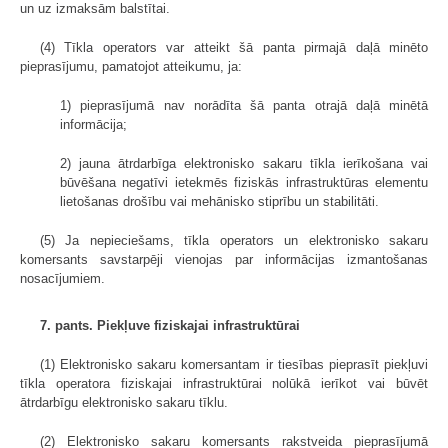
un uz izmaksām balstītai.
(4) Tīkla operators var atteikt šā panta pirmajā daļā minēto
pieprasījumu, pamatojot atteikumu, ja:
1) pieprasījumā nav norādīta šā panta otrajā daļā minētā
informācija;
2) jauna ātrdarbīga elektronisko sakaru tīkla ierīkošana vai
būvēšana negatīvi ietekmēs fiziskās infrastruktūras elementu
lietošanas drošību vai mehānisko stiprību un stabilitāti.
(5) Ja nepieciešams, tīkla operators un elektronisko sakaru
komersants savstarpēji vienojas par informācijas izmantošanas
nosacījumiem.
7. pants. Piekļuve fiziskajai infrastruktūrai
(1) Elektronisko sakaru komersantam ir tiesības pieprasīt piekļuvi
tīkla operatora fiziskajai infrastruktūrai nolūkā ierīkot vai būvēt
ātrdarbīgu elektronisko sakaru tīklu.
(2) Elektronisko sakaru komersants rakstveida pieprasījumā