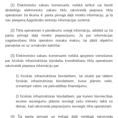
(1) Elektronisko sakaru komersants nolūkā ierīkot vai būvēt
ātrdarbīgu elektronisko sakaru tīklu rakstveidā pieprasa tīkla
operatoram šā likuma
4.
panta pirmajā daļā minēto informāciju, ja tā
nav pieejama Apgrūtināto teritoriju informācijas sistēmā.
(2) Tīkla operatoram ir pienākums sniegt informāciju, atbildot uz šā
panta pirmajā daļā minēto pieprasījumu. Ja par informācijas
sagatavošanu tīkla operators nosaka maksu, tai jābūt objektīvi
pamatotai un uz izmaksām balstītai.
(3) Elektronisko sakaru komersants nolūkā apspriest vienošanos
par fiziskās infrastruktūras būvdarbu koordinēšanu tīkla operatoram
rakstveidā pieprasa informāciju par:
1) fiziskās infrastruktūras būvdarbiem, tai skaitā par tādiem
fiziskās infrastruktūras būvdarbiem, kurus plānots veikt,
izmantojot valsts vai pašvaldības finansējumu;
2) fiziskās infrastruktūras būvdarbiem, par kuriem būvniecības
ieceres iesniegumu plānots iesniegt sešu mēnešu laikā no
dienas, kad rakstveida pieprasījums iesniegts tīkla operatoram.
(4) Šā panta pirmajā un trešajā daļā minētajā rakstveida