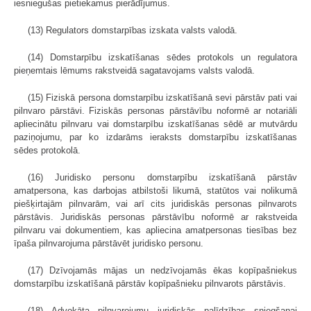
iesniegušas pietiekamus pierādījumus.
(13) Regulators domstarpības izskata valsts valodā.
(14) Domstarpību izskatīšanas sēdes protokols un regulatora
pieņemtais lēmums rakstveidā sagatavojams valsts valodā.
(15) Fiziskā persona domstarpību izskatīšanā sevi pārstāv pati vai
pilnvaro pārstāvi. Fiziskās personas pārstāvību noformē ar notariāli
apliecinātu pilnvaru vai domstarpību izskatīšanas sēdē ar mutvārdu
paziņojumu, par ko izdarāms ieraksts domstarpību izskatīšanas
sēdes protokolā.
(16) Juridisko personu domstarpību izskatīšanā pārstāv
amatpersona, kas darbojas atbilstoši likumā, statūtos vai nolikumā
piešķirtajām pilnvarām, vai arī cits juridiskās personas pilnvarots
pārstāvis. Juridiskās personas pārstāvību noformē ar rakstveida
pilnvaru vai dokumentiem, kas apliecina amatpersonas tiesības bez
īpaša pilnvarojuma pārstāvēt juridisko personu.
(17) Dzīvojamās mājas un nedzīvojamās ēkas kopīpašniekus
domstarpību izskatīšanā pārstāv kopīpašnieku pilnvarots pārstāvis.
(18) Advokāta pilnvarojumu juridiskās palīdzības sniegšanai