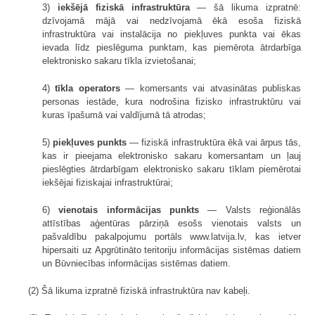
3)
iekšējā fiziskā infrastruktūra
— šā likuma izpratnē:
dzīvojamā mājā vai nedzīvojamā ēkā esoša fiziskā
infrastruktūra vai instalācija no piekļuves punkta vai ēkas
ievada līdz pieslēguma punktam, kas piemērota ātrdarbīga
elektronisko sakaru tīkla izvietošanai;
4)
tīkla operators
— komersants vai atvasinātas publiskas
personas iestāde, kura nodrošina fizisko infrastruktūru vai
kuras īpašumā vai valdījumā tā atrodas;
5)
piekļuves punkts
— fiziskā infrastruktūra ēkā vai ārpus tās,
kas ir pieejama elektronisko sakaru komersantam un ļauj
pieslēgties ātrdarbīgam elektronisko sakaru tīklam piemērotai
iekšējai fiziskajai infrastruktūrai;
6)
vienotais informācijas punkts
— Valsts reģionālās
attīstības aģentūras pārziņā esošs vienotais valsts un
pašvaldību pakalpojumu portāls www.latvija.lv, kas ietver
hipersaiti uz Apgrūtināto teritoriju informācijas sistēmas datiem
un Būvniecības informācijas sistēmas datiem.
(2) Šā likuma izpratnē fiziskā infrastruktūra nav kabeļi.