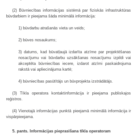
(2) Būvniecības informācijas sistēmā par fiziskās infrastruktūras
būvdarbiem ir pieejama šāda minimālā informācija:
1) būvdarbu atrašanās vieta un veids;
2) būves nosaukums;
3) datums, kad būvatļaujā izdarīta atzīme par projektēšanas
nosacījumu vai būvdarbu uzsākšanas nosacījumu izpildi vai
akceptēta būvniecības iecere, izdarot atzīmi paskaidrojuma
rakstā vai apliecinājuma kartē;
4) būvniecības pasūtītājs un būvprojekta izstrādātājs.
(3) Tīkla operatora kontaktinformācija ir pieejama publiskajos
reģistros.
(4) Vienotajā informācijas punktā pieejamā minimālā informācija ir
vispārpieejama.
5. pants. Informācijas pieprasīšana tīkla operatoram