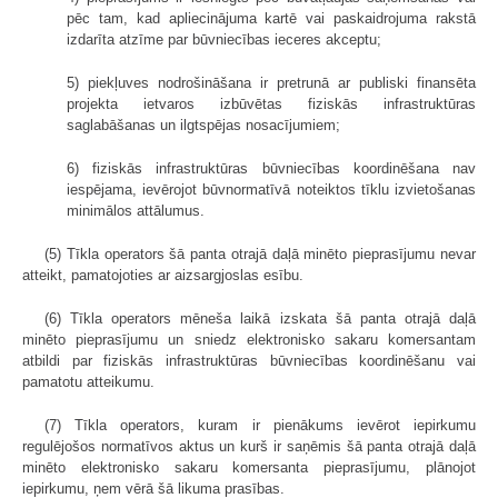
pēc tam, kad apliecinājuma kartē vai paskaidrojuma rakstā
izdarīta atzīme par būvniecības ieceres akceptu;
5) piekļuves nodrošināšana ir pretrunā ar publiski finansēta
projekta ietvaros izbūvētas fiziskās infrastruktūras
saglabāšanas un ilgtspējas nosacījumiem;
6) fiziskās infrastruktūras būvniecības koordinēšana nav
iespējama, ievērojot būvnormatīvā noteiktos tīklu izvietošanas
minimālos attālumus.
(5) Tīkla operators šā panta otrajā daļā minēto pieprasījumu nevar
atteikt, pamatojoties ar aizsargjoslas esību.
(6) Tīkla operators mēneša laikā izskata šā panta otrajā daļā
minēto pieprasījumu un sniedz elektronisko sakaru komersantam
atbildi par fiziskās infrastruktūras būvniecības koordinēšanu vai
pamatotu atteikumu.
(7) Tīkla operators, kuram ir pienākums ievērot iepirkumu
regulējošos normatīvos aktus un kurš ir saņēmis šā panta otrajā daļā
minēto elektronisko sakaru komersanta pieprasījumu, plānojot
iepirkumu, ņem vērā šā likuma prasības.