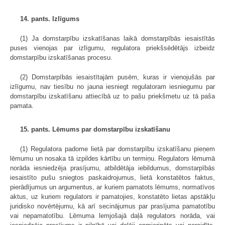
14. pants. Izlīgums
(1) Ja domstarpību izskatīšanas laikā domstarpībās iesaistītās
puses vienojas par izlīgumu, regulatora priekšsēdētājs izbeidz
domstarpību izskatīšanas procesu.
(2) Domstarpībās iesaistītajām pusēm, kuras ir vienojušās par
izlīgumu, nav tiesību no jauna iesniegt regulatoram iesniegumu par
domstarpību izskatīšanu attiecībā uz to pašu priekšmetu uz tā paša
pamata.
15. pants. Lēmums par domstarpību izskatīšanu
(1) Regulatora padome lietā par domstarpību izskatīšanu pieņem
lēmumu un nosaka tā izpildes kārtību un termiņu. Regulators lēmumā
norāda iesniedzēja prasījumu, atbildētāja iebildumus, domstarpībās
iesaistīto pušu sniegtos paskaidrojumus, lietā konstatētos faktus,
pierādījumus un argumentus, ar kuriem pamatots lēmums, normatīvos
aktus, uz kuriem regulators ir pamatojies, konstatēto lietas apstākļu
juridisko novērtējumu, kā arī secinājumus par prasījuma pamatotību
vai nepamatotību. Lēmuma lemjošajā daļā regulators norāda, vai