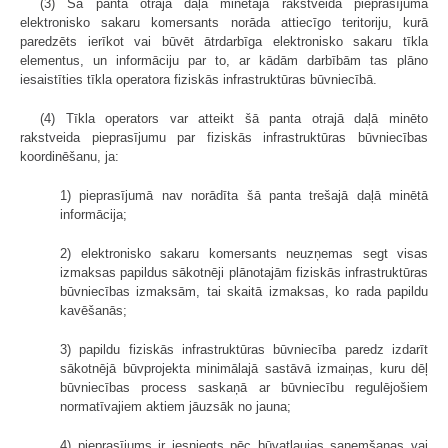
(3) Šā panta otrajā daļā minētajā rakstveida pieprasījumā
elektronisko sakaru komersants norāda attiecīgo teritoriju, kurā
paredzēts ierīkot vai būvēt ātrdarbīga elektronisko sakaru tīkla
elementus, un informāciju par to, ar kādām darbībām tas plāno
iesaistīties tīkla operatora fiziskās infrastruktūras būvniecībā.
(4) Tīkla operators var atteikt šā panta otrajā daļā minēto
rakstveida pieprasījumu par fiziskās infrastruktūras būvniecības
koordinēšanu, ja:
1) pieprasījumā nav norādīta šā panta trešajā daļā minētā
informācija;
2) elektronisko sakaru komersants neuzņemas segt visas
izmaksas papildus sākotnēji plānotajām fiziskās infrastruktūras
būvniecības izmaksām, tai skaitā izmaksas, ko rada papildu
kavēšanās;
3) papildu fiziskās infrastruktūras būvniecība paredz izdarīt
sākotnējā būvprojekta minimālajā sastāvā izmaiņas, kuru dēļ
būvniecības process saskaņā ar būvniecību regulējošiem
normatīvajiem aktiem jāuzsāk no jauna;
4) pieprasījums ir iesniegts pēc būvatļaujas saņemšanas vai