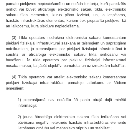
pamato piekļuves nepieciešamību un norāda teritoriju, kurā paredzēts
ierīkot vai būvēt ātrdarbīgu elektronisko sakaru tīklu, elektronisko
sakaru tīkla elementus, kurus plāno izvietot, un, ja iespējams,
fiziskās infrastruktūras elementus, kuriem tiek pieprasīta piekļuve, kā
arī laikposmu, kurā piekļuve nepieciešama.
(3) Tīkla operators nodrošina elektronisko sakaru komersantam
piekļuvi fiziskajai infrastruktūrai saskaņā ar taisnīgiem un saprātīgiem
noteikumiem, ja pieprasījums par piekļuvi fiziskajai infrastruktūrai ir
saistīts ar ātrdarbīga elektronisko sakaru tīkla ierīkošanu vai
būvēšanu. Ja tīkla operators par piekļuvi fiziskajai infrastruktūrai
nosaka maksu, tai jābūt objektīvi pamatotai un uz izmaksām balstītai.
(4) Tīkla operators var atteikt elektronisko sakaru komersantam
piekļuvi fiziskajai infrastruktūrai, pamatojot atteikumu ar šādiem
iemesliem:
1) pieprasījumā nav norādīta šā panta otrajā daļā minētā
informācija;
2) jauna ātrdarbīga elektronisko sakaru tīkla ierīkošana vai
būvēšana negatīvi ietekmēs fiziskās infrastruktūras elementu
lietošanas drošību vai mehānisko stiprību un stabilitāti;