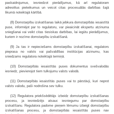
paskaidrojumus, iesniedzot pierādījumus, kā arī regulatoram
adresētus pieteikumus un veicot citas procesuālās darbības šajā
likumā noteiktajā kārtībā.
(8) Domstarpību izskatīšanas laikā jebkura domstarpībās iesaistītā
puse, informējot par to regulatoru, var pieaicināt ekspertu atzinuma
sniegšanai vai veikt citas tiesiskas darbības, lai iegūtu pierādījumus,
kuriem ir nozīme domstarpību izskatīšanā.
(9) Ja tas ir nepieciešams domstarpību izskatīšanai, regulators
pieprasa no valsts vai pašvaldības institūcijas atzinumu, kas
sniedzams regulatora noteiktajā termiņā.
(10) Domstarpībās iesaistītās puses dokumentus svešvalodās
iesniedz, pievienojot tiem tulkojumu valsts valodā.
(11) Domstarpībās iesaistītās puses vai to pārstāvji, kuri neprot
valsts valodu, paši nodrošina sev tulku.
(12) Regulatora priekšsēdētājs izbeidz domstarpību izskatīšanas
procesu, ja iesniedzējs atsauc iesniegumu par domstarpību
izskatīšanu. Regulatora padome pieņem lēmumu izbeigt domstarpību
izskatīšanas procesu, ja domstarpībās iesaistītās puses nav