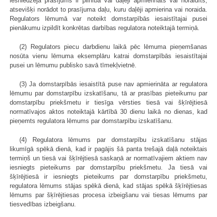
iesniedzēja prasījums ir pilnībā vai daļēji apmierināts vai noraidīts,
atsevišķi norādot to prasījuma daļu, kuru daļēji apmierina vai noraida.
Regulators lēmumā var noteikt domstarpībās iesaistītajai pusei
pienākumu izpildīt konkrētas darbības regulatora noteiktajā termiņā.
(2) Regulators piecu darbdienu laikā pēc lēmuma pieņemšanas
nosūta vienu lēmuma eksemplāru katrai domstarpībās iesaistītajai
pusei un lēmumu publisko savā tīmekļvietnē.
(3) Ja domstarpībās iesaistītā puse nav apmierināta ar regulatora
lēmumu par domstarpību izskatīšanu, tā ar prasības pieteikumu par
domstarpību priekšmetu ir tiesīga vērsties tiesā vai šķīrējtiesā
normatīvajos aktos noteiktajā kārtībā 30 dienu laikā no dienas, kad
pieņemts regulatora lēmums par domstarpību izskatīšanu.
(4) Regulatora lēmums par domstarpību izskatīšanu stājas
likumīgā spēkā dienā, kad ir pagājis šā panta trešajā daļā noteiktais
termiņš un tiesā vai šķīrējtiesā saskaņā ar normatīvajiem aktiem nav
iesniegts pieteikums par domstarpību priekšmetu. Ja tiesā vai
šķīrējtiesā ir iesniegts pieteikums par domstarpību priekšmetu,
regulatora lēmums stājas spēkā dienā, kad stājas spēkā šķīrējtiesas
lēmums par šķīrējtiesas procesa izbeigšanu vai tiesas lēmums par
tiesvedības izbeigšanu.