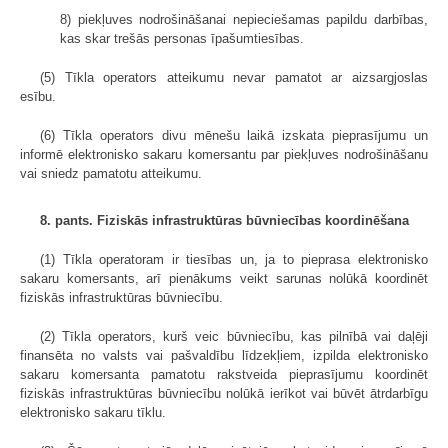
8) piekļuves nodrošināšanai nepieciešamas papildu darbības,
kas skar trešās personas īpašumtiesības.
(5) Tīkla operators atteikumu nevar pamatot ar aizsargjoslas
esību.
(6) Tīkla operators divu mēnešu laikā izskata pieprasījumu un
informē elektronisko sakaru komersantu par piekļuves nodrošināšanu
vai sniedz pamatotu atteikumu.
8. pants. Fiziskās infrastruktūras būvniecības koordinēšana
(1) Tīkla operatoram ir tiesības un, ja to pieprasa elektronisko
sakaru komersants, arī pienākums veikt sarunas nolūkā koordinēt
fiziskās infrastruktūras būvniecību.
(2) Tīkla operators, kurš veic būvniecību, kas pilnībā vai daļēji
finansēta no valsts vai pašvaldību līdzekļiem, izpilda elektronisko
sakaru komersanta pamatotu rakstveida pieprasījumu koordinēt
fiziskās infrastruktūras būvniecību nolūkā ierīkot vai būvēt ātrdarbīgu
elektronisko sakaru tīklu.