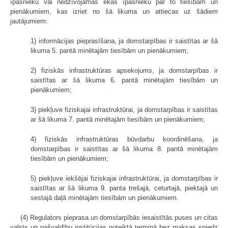
īpašnieku vai nedzīvojamās ēkas īpašnieku par to tiesībām un
pienākumiem, kas izriet no šā likuma un attiecas uz šādiem
jautājumiem:
1) informācijas pieprasīšana, ja domstarpības ir saistītas ar šā
likuma
5.
pantā minētajām tiesībām un pienākumiem;
2) fiziskās infrastruktūras apsekojums, ja domstarpības ir
saistītas ar šā likuma
6.
pantā minētajām tiesībām un
pienākumiem;
3) piekļuve fiziskajai infrastruktūrai, ja domstarpības ir saistītas
ar šā likuma
7.
pantā minētajām tiesībām un pienākumiem;
4) fiziskās infrastruktūras būvdarbu koordinēšana, ja
domstarpības ir saistītas ar šā likuma
8.
pantā minētajām
tiesībām un pienākumiem;
5) piekļuve iekšējai fiziskajai infrastruktūrai, ja domstarpības ir
saistītas ar šā likuma
9.
panta trešajā, ceturtajā, piektajā un
sestajā daļā minētajām tiesībām un pienākumiem.
(4) Regulators pieprasa un domstarpībās iesaistītās puses un citas
valsts un pašvaldību institūcijas noteiktā termiņā bez maksas sniedz