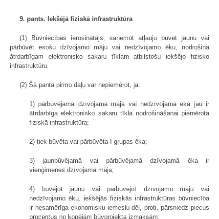
9. pants. Iekšējā fiziskā infrastruktūra
(1) Būvniecības ierosinātājs, saņemot atļauju būvēt jaunu vai
pārbūvēt esošu dzīvojamo māju vai nedzīvojamo ēku, nodrošina
ātrdarbīgam elektronisko sakaru tīklam atbilstošu iekšējo fizisko
infrastruktūru.
(2) Šā panta pirmo daļu var nepiemērot, ja:
1) pārbūvējamā dzīvojamā mājā vai nedzīvojamā ēkā jau ir
ātrdarbīga elektronisko sakaru tīkla nodrošināšanai piemērota
fiziskā infrastruktūra;
2) tiek būvēta vai pārbūvēta I grupas ēka;
3) jaunbūvējamā vai pārbūvējamā dzīvojamā ēka ir
vienģimenes dzīvojamā māja;
4) būvējot jaunu vai pārbūvējot dzīvojamo māju vai
nedzīvojamo ēku, iekšējās fiziskās infrastruktūras būvniecība
ir nesamērīga ekonomisku iemeslu dēļ, proti, pārsniedz piecus
procentus no kopējām būvprojekta izmaksām;