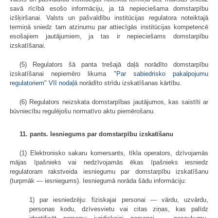
savā rīcībā esošo informāciju, ja tā nepieciešama domstarpību
izšķiršanai. Valsts un pašvaldību institūcijas regulatora noteiktajā
termiņā sniedz tam atzinumu par attiecīgās institūcijas kompetencē
esošajiem jautājumiem, ja tas ir nepieciešams domstarpību
izskatīšanai.
(5) Regulators šā panta trešajā daļā norādīto domstarpību
izskatīšanai nepiemēro likuma "
Par sabiedrisko pakalpojumu
regulatoriem
"
VII nodaļā
norādīto strīdu izskatīšanas kārtību.
(6) Regulators neizskata domstarpības jautājumos, kas saistīti ar
būvniecību regulējošu normatīvo aktu piemērošanu.
11. pants. Iesniegums par domstarpību izskatīšanu
(1) Elektronisko sakaru komersants, tīkla operators, dzīvojamās
mājas īpašnieks vai nedzīvojamās ēkas īpašnieks iesniedz
regulatoram rakstveida iesniegumu par domstarpību izskatīšanu
(turpmāk — iesniegums). Iesniegumā norāda šādu informāciju:
1) par iesniedzēju: fiziskajai personai — vārdu, uzvārdu,
personas kodu, dzīvesvietu vai citas ziņas, kas palīdz