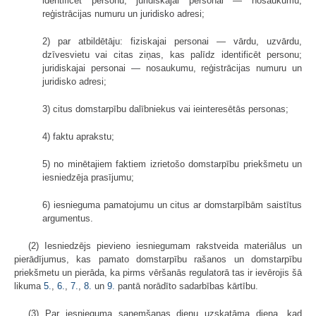
identificēt personu; juridiskajai personai — nosaukumu,
reģistrācijas numuru un juridisko adresi;
2) par atbildētāju: fiziskajai personai — vārdu, uzvārdu,
dzīvesvietu vai citas ziņas, kas palīdz identificēt personu;
juridiskajai personai — nosaukumu, reģistrācijas numuru un
juridisko adresi;
3) citus domstarpību dalībniekus vai ieinteresētās personas;
4) faktu aprakstu;
5) no minētajiem faktiem izrietošo domstarpību priekšmetu un
iesniedzēja prasījumu;
6) iesnieguma pamatojumu un citus ar domstarpībām saistītus
argumentus.
(2) Iesniedzējs pievieno iesniegumam rakstveida materiālus un
pierādījumus, kas pamato domstarpību rašanos un domstarpību
priekšmetu un pierāda, ka pirms vēršanās regulatorā tas ir ievērojis šā
likuma
5.
,
6.
,
7.
,
8.
un
9.
pantā norādīto sadarbības kārtību.
(3) Par iesnieguma saņemšanas dienu uzskatāma diena, kad