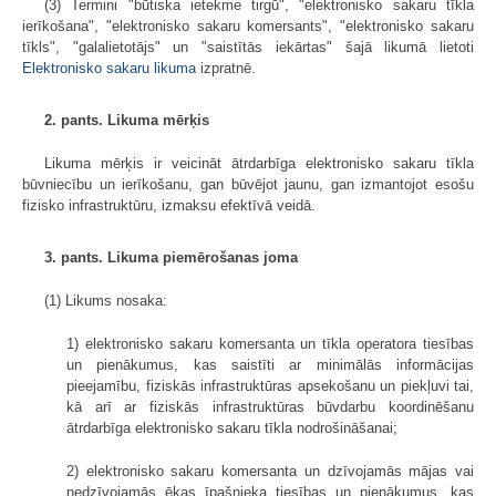
(3) Termini "būtiska ietekme tirgū", "elektronisko sakaru tīkla
ierīkošana", "elektronisko sakaru komersants", "elektronisko sakaru
tīkls", "galalietotājs" un "saistītās iekārtas" šajā likumā lietoti
Elektronisko sakaru likuma
izpratnē.
2. pants. Likuma mērķis
Likuma mērķis ir veicināt ātrdarbīga elektronisko sakaru tīkla
būvniecību un ierīkošanu, gan būvējot jaunu, gan izmantojot esošu
fizisko infrastruktūru, izmaksu efektīvā veidā.
3. pants. Likuma piemērošanas joma
(1) Likums nosaka:
1) elektronisko sakaru komersanta un tīkla operatora tiesības
un pienākumus, kas saistīti ar minimālās informācijas
pieejamību, fiziskās infrastruktūras apsekošanu un piekļuvi tai,
kā arī ar fiziskās infrastruktūras būvdarbu koordinēšanu
ātrdarbīga elektronisko sakaru tīkla nodrošināšanai;
2) elektronisko sakaru komersanta un dzīvojamās mājas vai
nedzīvojamās ēkas īpašnieka tiesības un pienākumus, kas