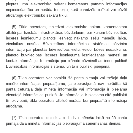
pieprasījumā elektronisko sakaru komersants pamato informācijas
nepieciešamību un norāda teritoriju, kurā paredzēts ierīkot vai būvēt
ātrdarbīgu elektronisko sakaru tīklu.
(5) Tīkla operators, sniedzot elektronisko sakaru komersantam
atbildi par fiziskās infrastruktūras būvdarbiem, par kuriem būvniecības
ieceres iesniegumu plānots iesniegt nākamo sešu mēnešu laikā,
vienlaikus nosūta Būvniecības informācijas sistēmas pārzinim
informāciju par plānotās būvniecības vietu, veidu, būves nosaukumu,
plānoto būvniecības ieceres iesnieguma iesniegšanas mēnesi un
kontaktinformāciju. Informāciju par plānoto būvniecības ieceri publicē
Būvniecības informācijas sistēmā, un tā ir publiski pieejama.
(6) Tīkla operators var noraidīt šā panta pirmajā vai trešajā daļā
minēto informācijas pieprasījumu, ja pieprasījumā nav norādīta šā
panta ceturtajā daļā minētā informācija vai informācija ir pieejama
vienotajā informācijas punktā. Ja informācija ir pieejama citā publiskā
tīmekļvietnē, tīkla operators atbildē norāda, kur pieprasītā informācija
atrodama.
(7) Tīkla operators sniedz atbildi divu mēnešu laikā no šā panta
pirmajā daļā minētā informācijas pieprasījuma saņemšanas dienas.