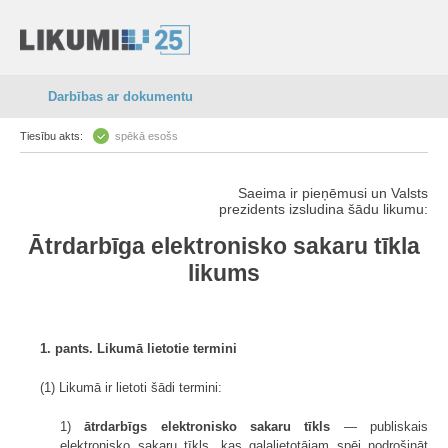
Darbības ar dokumentu
Tiesību akts:
spēkā esošs
Saeima ir pieņēmusi un Valsts
prezidents izsludina šādu likumu:
Ātrdarbīga elektronisko sakaru tīkla
likums
1. pants. Likumā lietotie termini
(1) Likumā ir lietoti šādi termini:
1)
ātrdarbīgs elektronisko sakaru tīkls
— publiskais
elektronisko sakaru tīkls, kas galalietotājam spēj nodrošināt