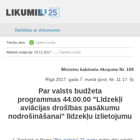
Darbības ar dokumentu
Tiesību akts:
spēkā esošs
Attēlotā redakcija: 19.12.2017. - ... /
Spēkā esošā
Ministru kabineta rīkojums Nr. 109
Rīgā 2017. gada 7. martā (prot. Nr. 11 17. §)
Par valsts budžeta
programmas 44.00.00 "Līdzekļi
aviācijas drošības pasākumu
nodrošināšanai" līdzekļu izlietojumu
1. Saskaņā ar likuma "
Par aviāciju
"
27. panta
piekto daļu noteikt,