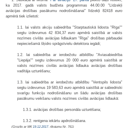
ka 2017. gadā valsts budžeta programmas 44.00.00 "Līdzekļi
aviācijas drošības pasākumu nodrošināšanai" līdzekļi 82418
euro
apmērā tiek izlietoti:
1.1. lai valsts akciju sabiedrība "Starptautiskā lidosta "Rīga""
segtu izdevumus 42 834,37
euro
apmērā saistībā ar valsts
nozīmes civilās aviācijas lidlaukam "Rīga" drošības pārbaudei
nepieciešamā šķidro sprāgstvielu detektora iegādi;
1.2. lai sabiedrība ar ierobežotu atbildību "Aviasabiedrība
"Liepāja"" segtu izdevumus 20 000
euro
apmērā saistībā ar
valsts nozīmes civilās aviācijas lidlauka aviācijas drošības
vadītāja uzturēšanu;
1.3. lai sabiedrība ar ierobežotu atbildību "Ventspils lidosta"
segtu izdevumus 19 583,63
euro
apmērā saistībā ar sabiedriski
svarīgu funkciju nodrošināšanu un šādu aviācijas drošības
pasākumu veikšanu valsts nozīmes civilās aviācijas lidlaukā:
1.3.1. aviācijas drošības personāla uzturēšana;
1.3.2. rentgena iekārtu apdrošināšana.
(Grozīts ar MK
19.12.2017.
rīkojumu Nr. 761)