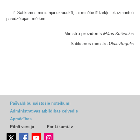
2. Satiksmes ministrijai uzraudzīt, lai minētie līdzekļi tiek izmantoti
paredzētajam mērķim.
Ministru prezidents
Māris Kučinskis
Satiksmes ministrs
Uldis Augulis
Pašvaldību saistošie noteikumi
Administratīvās atbildības ceļvedis
Apmācības
Pilnā versija
Par Likumi.lv