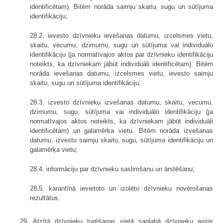
identificētam). Bitēm norāda saimju skaitu, sugu un sūtījuma
identifikāciju;
28.2. ievesto dzīvnieku ievešanas datumu, izcelsmes vietu,
skaitu, vecumu, dzimumu, sugu un sūtījuma vai individuālo
identifikāciju (ja normatīvajos aktos par dzīvnieku identifikāciju
noteikts, ka dzīvniekam jābūt individuāli identificētam). Bitēm
norāda ievešanas datumu, izcelsmes vietu, ievesto saimju
skaitu, sugu un sūtījuma identifikāciju;
28.3. izvesto dzīvnieku izvešanas datumu, skaitu, vecumu,
dzimumu, sugu, sūtījuma vai individuālo identifikāciju (ja
normatīvajos aktos noteikts, ka dzīvniekam jābūt individuāli
identificētam) un galamērķa vietu. Bitēm norāda izvešanas
datumu, izvesto saimju skaitu, sugu, sūtījuma identifikāciju un
galamērķa vietu;
28.4. informāciju par dzīvnieku saslimšanu un ārstēšanu;
28.5. karantīnā ievietoto un izolēto dzīvnieku novērošanas
rezultātus.
29. Atzītā dzīvnieku turēšanas vietā saglabā dzīvnieku asins