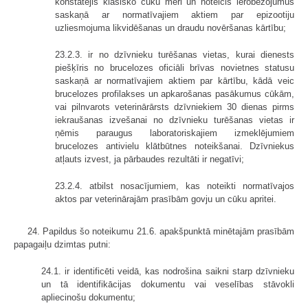
konstatējis klasisko cūku mēri un noteicis ierobežojumus
saskaņā ar normatīvajiem aktiem par epizootiju
uzliesmojuma likvidēšanas un draudu novēršanas kārtību;
23.2.3. ir no dzīvnieku turēšanas vietas, kurai dienests
piešķīris no brucelozes oficiāli brīvas novietnes statusu
saskaņā ar normatīvajiem aktiem par kārtību, kādā veic
brucelozes profilakses un apkarošanas pasākumus cūkām,
vai pilnvarots veterinārārsts dzīvniekiem 30 dienas pirms
iekraušanas izvešanai no dzīvnieku turēšanas vietas ir
ņēmis paraugus laboratoriskajiem izmeklējumiem
brucelozes antivielu klātbūtnes noteikšanai. Dzīvniekus
atļauts izvest, ja pārbaudes rezultāti ir negatīvi;
23.2.4. atbilst nosacījumiem, kas noteikti normatīvajos
aktos par veterinārajām prasībām govju un cūku apritei.
24. Papildus šo noteikumu 21.6. apakšpunktā minētajām prasībām
papagaiļu dzimtas putni:
24.1. ir identificēti veidā, kas nodrošina saikni starp dzīvnieku
un tā identifikācijas dokumentu vai veselības stāvokli
apliecinošu dokumentu;