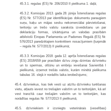
45.3.1. regulas (ES) Nr. 206/2010 II pielikuma 1. daļā;
45.3.2. Komisijas 2013. gada 28. jūnija Īstenošanas regulas
(ES) Nr. 577/2013 par identifikācijas dokumentu paraugiem
suņu, kaķu un mājas sesku nekomerciālai pārvietošanai,
teritoriju un trešo valstu saraksta izveidošanu un par
deklarāciju formas, izkārtojuma un valodas prasībām
atbilstoši Eiropas Parlamenta un Padomes Regulā (ES) Nr.
576/2013 paredzētajiem konkrētiem nosacījumiem (turpmāk
– regula Nr. 577/2013) II pielikumā;
45.3.3. Komisijas 2018. gada 12. aprīļa Īstenošanas regulas
(ES) 2018/659 par prasībām dzīvu zirgu dzimtas dzīvnieku
un to spermas, olšūnu un embriju ievešanai Savienībā I
pielikumā, izņemot trešās valstis, kurām minētā pielikuma
tabulas 16. slejā ir norādīts laika ierobežojums;
45.4. dzīvniekus, kas tiek vesti uz atzītu dzīvnieku turēšanas
vietu, atļauts ievest no trešajām valstīm un to teritorijām, kā arī
vest tranzītā caur trešajām valstīm un to teritorijām, kas
norādītas regulas Nr. 577/2013 II pielikumā;
45.5. dzīvniekiem ir izsniegts veterinārais (veselības)