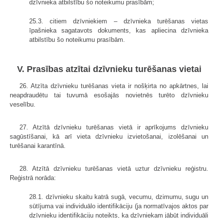
dzīvnieka atbilstību šo noteikumu prasībām;
25.3. citiem dzīvniekiem – dzīvnieka turēšanas vietas
īpašnieka sagatavots dokuments, kas apliecina dzīvnieka
atbilstību šo noteikumu prasībām.
V. Prasības atzītai dzīvnieku turēšanas vietai
26. Atzīta dzīvnieku turēšanas vieta ir nošķirta no apkārtnes, lai
neapdraudētu tai tuvumā esošajās novietnēs turēto dzīvnieku
veselību.
27. Atzītā dzīvnieku turēšanas vietā ir aprīkojums dzīvnieku
sagūstīšanai, kā arī vieta dzīvnieku izvietošanai, izolēšanai un
turēšanai karantīnā.
28. Atzītā dzīvnieku turēšanas vietā uztur dzīvnieku reģistru.
Reģistrā norāda:
28.1. dzīvnieku skaitu katrā sugā, vecumu, dzimumu, sugu un
sūtījuma vai individuālo identifikāciju (ja normatīvajos aktos par
dzīvnieku identifikāciju noteikts, ka dzīvniekam jābūt individuāli