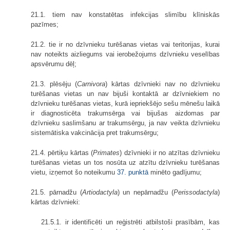
21.1. tiem nav konstatētas infekcijas slimību klīniskās
pazīmes;
21.2. tie ir no dzīvnieku turēšanas vietas vai teritorijas, kurai
nav noteikts aizliegums vai ierobežojums dzīvnieku veselības
apsvērumu dēļ;
21.3. plēsēju (
Carnivora
) kārtas dzīvnieki nav no dzīvnieku
turēšanas vietas un nav bijuši kontaktā ar dzīvniekiem no
dzīvnieku turēšanas vietas, kurā iepriekšējo sešu mēnešu laikā
ir diagnosticēta trakumsērga vai bijušas aizdomas par
dzīvnieku saslimšanu ar trakumsērgu, ja nav veikta dzīvnieku
sistemātiska vakcinācija pret trakumsērgu;
21.4. pērtiķu kārtas (
Primates
) dzīvnieki ir no atzītas dzīvnieku
turēšanas vietas un tos nosūta uz atzītu dzīvnieku turēšanas
vietu, izņemot šo noteikumu
37. punktā
minēto gadījumu;
21.5. pārnadžu (
Artiodactyla
) un nepārnadžu (
Perissodactyla
)
kārtas dzīvnieki:
21.5.1. ir identificēti un reģistrēti atbilstoši prasībām, kas