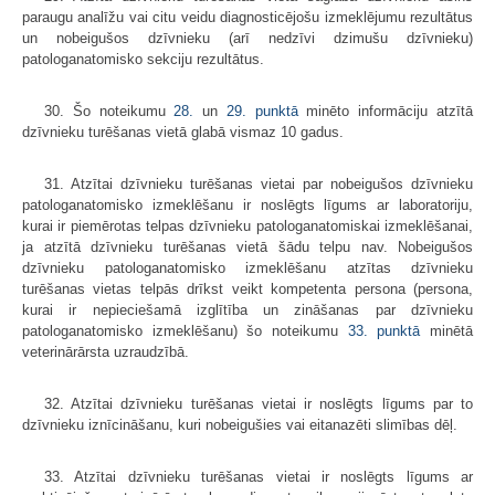
paraugu analīžu vai citu veidu diagnosticējošu izmeklējumu rezultātus
un nobeigušos dzīvnieku (arī nedzīvi dzimušu dzīvnieku)
patologanatomisko sekciju rezultātus.
30. Šo noteikumu
28.
un
29. punktā
minēto informāciju atzītā
dzīvnieku turēšanas vietā glabā vismaz 10 gadus.
31. Atzītai dzīvnieku turēšanas vietai par nobeigušos dzīvnieku
patologanatomisko izmeklēšanu ir noslēgts līgums ar laboratoriju,
kurai ir piemērotas telpas dzīvnieku patologanatomiskai izmeklēšanai,
ja atzītā dzīvnieku turēšanas vietā šādu telpu nav. Nobeigušos
dzīvnieku patologanatomisko izmeklēšanu atzītas dzīvnieku
turēšanas vietas telpās drīkst veikt kompetenta persona (persona,
kurai ir nepieciešamā izglītība un zināšanas par dzīvnieku
patologanatomisko izmeklēšanu) šo noteikumu
33. punktā
minētā
veterinārārsta uzraudzībā.
32. Atzītai dzīvnieku turēšanas vietai ir noslēgts līgums par to
dzīvnieku iznīcināšanu, kuri nobeigušies vai eitanazēti slimības dēļ.
33. Atzītai dzīvnieku turēšanas vietai ir noslēgts līgums ar