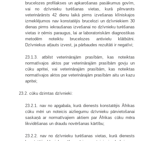
brucelozes profilakses un apkarošanas pasākumus govīm,
vai no dzīvnieku turēšanas vietas, kurā pilnvarots
veterinārārsts 42 dienu laikā pirms izvešanas klīniskajos
izmeklējumos nav konstatējis brucelozi un dzīvniekiem 30
dienas pirms iekraušanas izvešanai no dzīvnieku turēšanas
vietas ir ņēmis paraugus, lai ar laboratoriskām diagnostikas
metodēm noteiktu brucelozes antivielu klātbūtni.
Dzīvniekus atļauts izvest, ja pārbaudes rezultāti ir negatīvi;
23.1.3. atbilst veterinārajām prasībām, kas noteiktas
normatīvajos aktos par veterinārajām prasībām govju un
cūku apritei, vai veterinārajām prasībām, kas noteiktas
normatīvajos aktos par veterinārajām prasībām aitu un kazu
apritei;
23.2. cūku dzimtas dzīvnieki:
23.2.1. nav no apgabala, kurā dienests konstatējis Āfrikas
cūku mēri un noteicis aizliegumu dzīvnieku pārvietošanai
saskaņā ar normatīvajiem aktiem par Āfrikas cūku mēra
likvidēšanas un draudu novēršanas kārtību;
23.2.2. nav no dzīvnieku turēšanas vietas, kurā dienests