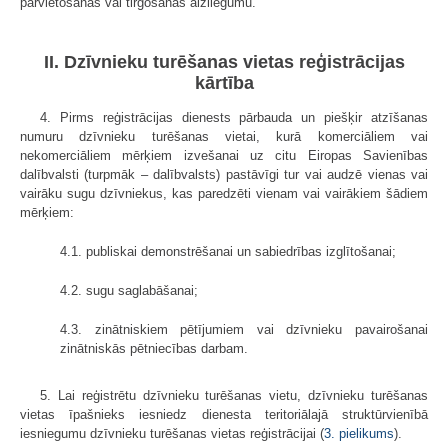
pārvietošanas vai tirgošanas aizliegumu.
II. Dzīvnieku turēšanas vietas reģistrācijas
kārtība
4. Pirms reģistrācijas dienests pārbauda un piešķir atzīšanas
numuru dzīvnieku turēšanas vietai, kurā komerciāliem vai
nekomerciāliem mērķiem izvešanai uz citu Eiropas Savienības
dalībvalsti (turpmāk – dalībvalsts) pastāvīgi tur vai audzē vienas vai
vairāku sugu dzīvniekus, kas paredzēti vienam vai vairākiem šādiem
mērķiem:
4.1. publiskai demonstrēšanai un sabiedrības izglītošanai;
4.2. sugu saglabāšanai;
4.3. zinātniskiem pētījumiem vai dzīvnieku pavairošanai
zinātniskās pētniecības darbam.
5. Lai reģistrētu dzīvnieku turēšanas vietu, dzīvnieku turēšanas
vietas īpašnieks iesniedz dienesta teritoriālajā struktūrvienībā
iesniegumu dzīvnieku turēšanas vietas reģistrācijai (
3. pielikums
).