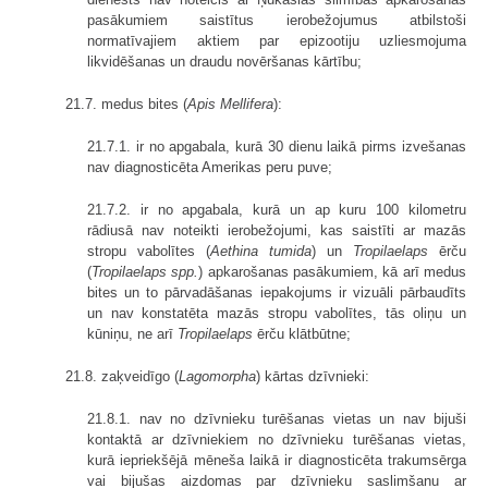
pasākumiem saistītus ierobežojumus atbilstoši
normatīvajiem aktiem par epizootiju uzliesmojuma
likvidēšanas un draudu novēršanas kārtību;
21.7. medus bites (
Apis Mellifera
):
21.7.1. ir no apgabala, kurā 30 dienu laikā pirms izvešanas
nav diagnosticēta Amerikas peru puve;
21.7.2. ir no apgabala, kurā un ap kuru 100 kilometru
rādiusā nav noteikti ierobežojumi, kas saistīti ar mazās
stropu vabolītes (
Aethina tumida
) un
Tropilaelaps
ērču
(
Tropilaelaps spp.
) apkarošanas pasākumiem, kā arī medus
bites un to pārvadāšanas iepakojums ir vizuāli pārbaudīts
un nav konstatēta mazās stropu vabolītes, tās oliņu un
kūniņu, ne arī
Tropilaelaps
ērču klātbūtne;
21.8. zaķveidīgo (
Lagomorpha
) kārtas dzīvnieki:
21.8.1. nav no dzīvnieku turēšanas vietas un nav bijuši
kontaktā ar dzīvniekiem no dzīvnieku turēšanas vietas,
kurā iepriekšējā mēneša laikā ir diagnosticēta trakumsērga
vai bijušas aizdomas par dzīvnieku saslimšanu ar