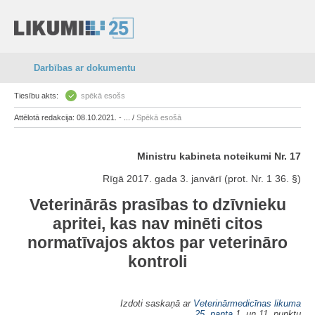
Darbības ar dokumentu
Tiesību akts:
spēkā esošs
Attēlotā redakcija: 08.10.2021. - ... /
Spēkā esošā
Ministru kabineta noteikumi Nr. 17
Rīgā 2017. gada 3. janvārī (prot. Nr. 1 36. §)
Veterinārās prasības to dzīvnieku
apritei, kas nav minēti citos
normatīvajos aktos par veterināro
kontroli
Izdoti saskaņā ar
Veterinārmedicīnas likuma
25. panta
1. un 11. punktu