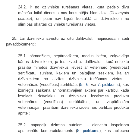
24.2. ir no dzīvnieku turēšanas vietas, kurā pēdējo divu
mēnešu laikā dienests nav konstatējis hlamidiozi (
Chlamydia
psittaci
), un putni nav bijuši kontaktā ar dzīvniekiem no
slimības skartas dzīvnieku turēšanas vietas.
25. Lai dzīvnieku izvestu uz citu dalībvalsti, nepieciešami šādi
pavaddokumenti:
25.1. pārnadžiem, nepārnadžiem, medus bitēm, zaķveidīgo
kārtas dzīvniekiem, ja tos izved uz dalībvalsti, kurā noteikta
prasība minētos dzīvniekus ievest ar veterināro (veselības)
sertifikātu, suņiem, kaķiem un baltajiem seskiem, kā arī
dzīvniekiem no atzītas dzīvnieku turēšanas vietas –
veterinārais (veselības) sertifikāts (
5.
,
6.
vai
7. pielikums
), kas
izsniegts saskaņā ar normatīvajiem aktiem par kārtību, kādā
izsniedz dzīvnieku un dzīvnieku izcelsmes produktu
veterināros (veselības) sertifikātus, un vispārīgajām
veterinārajām prasībām dzīvnieku izcelsmes pārtikas produktu
apritei;
25.2. papagaiļu dzimtas putniem – dienesta inspektora
apstiprināts komercdokuments (
8. pielikums
), kas apliecina