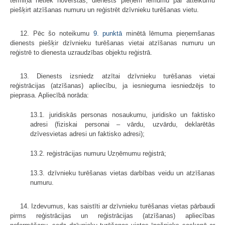
termiņā netiek novērstas, dienests pieņem lēmumu par atteikumu
piešķirt atzīšanas numuru un reģistrēt dzīvnieku turēšanas vietu.
12. Pēc šo noteikumu
9. punktā
minētā lēmuma pieņemšanas
dienests piešķir dzīvnieku turēšanas vietai atzīšanas numuru un
reģistrē to dienesta uzraudzības objektu reģistrā.
13. Dienests izsniedz atzītai dzīvnieku turēšanas vietai
reģistrācijas (atzīšanas) apliecību, ja iesnieguma iesniedzējs to
pieprasa. Apliecībā norāda:
13.1. juridiskās personas nosaukumu, juridisko un faktisko
adresi (fiziskai personai – vārdu, uzvārdu, deklarētās
dzīvesvietas adresi un faktisko adresi);
13.2. reģistrācijas numuru Uzņēmumu reģistrā;
13.3. dzīvnieku turēšanas vietas darbības veidu un atzīšanas
numuru.
14. Izdevumus, kas saistīti ar dzīvnieku turēšanas vietas pārbaudi
pirms reģistrācijas un reģistrācijas (atzīšanas) apliecības