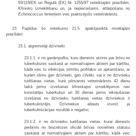
93/119/EK un Regulā (EK) Nr. 1255/97 noteiktajām prasībām.
Klīnisko izmeklēšanu un, ja nepieciešams, attārpošanu no
Echinococcus
lenteņiem veic praktizējošs veterinārārsts.
23. Papildus šo noteikumu 21.5. apakšpunktā minētajām
prasībām:
23.1. atgremotāji dzīvnieki:
23.1.1. ir no ganāmpulka, kuru dienests atzinis par brīvu no
tuberkulozes saskaņā ar normatīvajiem aktiem par kārtību,
kādā veic to infekcijas slimību profilaksi un apkarošanu, ar
kurām slimo gan dzīvnieki, gan cilvēki, vai ir no dzīvnieku
turēšanas vietas, kurā pilnvarots veterinārārsts 42 dienu
laikā pirms izvešanas klīniskajos izmeklējumos nav
konstatējis tuberkulozi un 30 dienas pirms iekraušanas
izvešanai no dzīvnieku turēšanas vietas dzīvniekus ir
tuberkulinizējis. Dzīvniekus atļauts izvest, ja
tuberkulinizācijas rezultāti ir negatīvi;
23.1.2. ir no dzīvnieku turēšanas vietas, kurai dienests
piešķīris no brucelozes oficiāli brīvas novietnes statusu
saskaņā ar normatīvajiem aktiem par kārtību, kādā veic