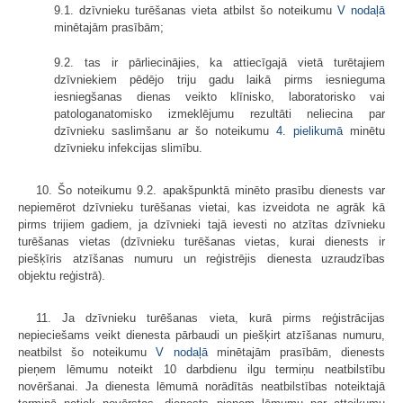
9.1. dzīvnieku turēšanas vieta atbilst šo noteikumu
V nodaļā
minētajām prasībām;
9.2. tas ir pārliecinājies, ka attiecīgajā vietā turētajiem
dzīvniekiem pēdējo triju gadu laikā pirms iesnieguma
iesniegšanas dienas veikto klīnisko, laboratorisko vai
patologanatomisko izmeklējumu rezultāti neliecina par
dzīvnieku saslimšanu ar šo noteikumu
4. pielikumā
minētu
dzīvnieku infekcijas slimību.
10. Šo noteikumu 9.2. apakšpunktā minēto prasību dienests var
nepiemērot dzīvnieku turēšanas vietai, kas izveidota ne agrāk kā
pirms trijiem gadiem, ja dzīvnieki tajā ievesti no atzītas dzīvnieku
turēšanas vietas (dzīvnieku turēšanas vietas, kurai dienests ir
piešķīris atzīšanas numuru un reģistrējis dienesta uzraudzības
objektu reģistrā).
11. Ja dzīvnieku turēšanas vieta, kurā pirms reģistrācijas
nepieciešams veikt dienesta pārbaudi un piešķirt atzīšanas numuru,
neatbilst šo noteikumu
V nodaļā
minētajām prasībām, dienests
pieņem lēmumu noteikt 10 darbdienu ilgu termiņu neatbilstību
novēršanai. Ja dienesta lēmumā norādītās neatbilstības noteiktajā