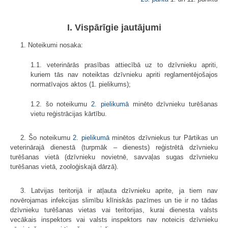
I. Vispārīgie jautājumi
1. Noteikumi nosaka:
1.1. veterinārās prasības attiecībā uz to dzīvnieku apriti,
kuriem tās nav noteiktas dzīvnieku apriti reglamentējošajos
normatīvajos aktos (1. pielikums);
1.2. šo noteikumu
2. pielikumā
minēto dzīvnieku turēšanas
vietu reģistrācijas kārtību.
2. Šo noteikumu
2. pielikumā
minētos dzīvniekus tur Pārtikas un
veterinārajā dienestā (turpmāk – dienests) reģistrētā dzīvnieku
turēšanas vietā (dzīvnieku novietnē, savvaļas sugas dzīvnieku
turēšanas vietā, zooloģiskajā dārzā).
3. Latvijas teritorijā ir atļauta dzīvnieku aprite, ja tiem nav
novērojamas infekcijas slimību klīniskās pazīmes un tie ir no tādas
dzīvnieku turēšanas vietas vai teritorijas, kurai dienesta valsts
vecākais inspektors vai valsts inspektors nav noteicis dzīvnieku