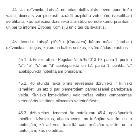
44. Ja dzīvnieku Latvijā no citas dalībvalsts ieved caur trešo
valsti, dienests var pieprasīt uzrādīt aizpildītu veterināro (veselības)
sertifikātu, kas apliecina dzīvnieka atbilstību šo noteikumu prasībām,
un par to informē Eiropas Komisiju un citas dalībvalstis.
45. Ievedot Latvijā plēsēju (
Carnivora
) kārtas mājas (istabas)
dzīvniekus – suņus, kaķus un baltos seskus, ievēro šādas prasības:
45.1. dzīvnieki atbilst Regulas Nr. 576/2013 10. panta 1. punkta
"a", "b", "c" un "d" apakšpunktā un 12. panta 1. punkta "a"
apakšpunktā noteiktajām prasībām;
45.2. 48 stundu laikā pirms ievešanas dzīvnieki ir klīniski
izmeklēti un atzīti par piemērotiem pārvadāšanai paredzētajā
veidā. Klīnisko izmeklēšanu veic trešās valsts kompetentās
veterinārās iestādes pilnvarots veterinārārsts;
45.3. dzīvniekus, izņemot šo noteikumu 45.4. apakšpunktā
minētos dzīvniekus, atļauts ievest no trešajām valstīm un to
teritorijām, kā arī vest tranzītā caur trešajām valstīm un to
teritorijām, kas norādītas: