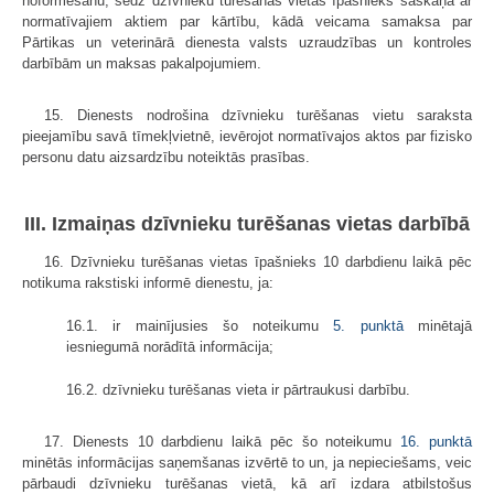
noformēšanu, sedz dzīvnieku turēšanas vietas īpašnieks saskaņā ar
normatīvajiem aktiem par kārtību, kādā veicama samaksa par
Pārtikas un veterinārā dienesta valsts uzraudzības un kontroles
darbībām un maksas pakalpojumiem.
15. Dienests nodrošina dzīvnieku turēšanas vietu saraksta
pieejamību savā tīmekļvietnē, ievērojot normatīvajos aktos par fizisko
personu datu aizsardzību noteiktās prasības.
III. Izmaiņas dzīvnieku turēšanas vietas darbībā
16. Dzīvnieku turēšanas vietas īpašnieks 10 darbdienu laikā pēc
notikuma rakstiski informē dienestu, ja:
16.1. ir mainījusies šo noteikumu
5. punktā
minētajā
iesniegumā norādītā informācija;
16.2. dzīvnieku turēšanas vieta ir pārtraukusi darbību.
17. Dienests 10 darbdienu laikā pēc šo noteikumu
16. punktā
minētās informācijas saņemšanas izvērtē to un, ja nepieciešams, veic
pārbaudi dzīvnieku turēšanas vietā, kā arī izdara atbilstošus