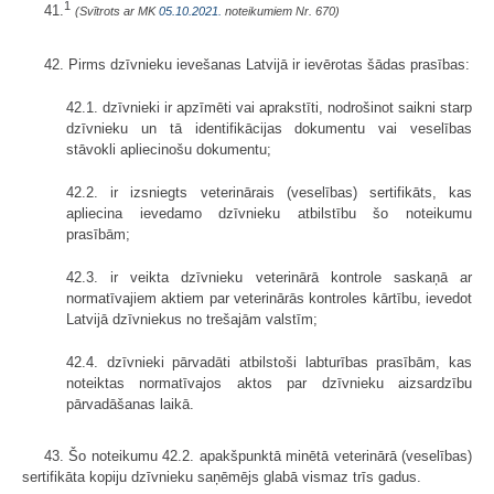
1
41.
(Svītrots ar MK
05.10.2021.
noteikumiem Nr. 670)
42. Pirms dzīvnieku ievešanas Latvijā ir ievērotas šādas prasības:
42.1. dzīvnieki ir apzīmēti vai aprakstīti, nodrošinot saikni starp
dzīvnieku un tā identifikācijas dokumentu vai veselības
stāvokli apliecinošu dokumentu;
42.2. ir izsniegts veterinārais (veselības) sertifikāts, kas
apliecina ievedamo dzīvnieku atbilstību šo noteikumu
prasībām;
42.3. ir veikta dzīvnieku veterinārā kontrole saskaņā ar
normatīvajiem aktiem par veterinārās kontroles kārtību, ievedot
Latvijā dzīvniekus no trešajām valstīm;
42.4. dzīvnieki pārvadāti atbilstoši labturības prasībām, kas
noteiktas normatīvajos aktos par dzīvnieku aizsardzību
pārvadāšanas laikā.
43. Šo noteikumu 42.2. apakšpunktā minētā veterinārā (veselības)
sertifikāta kopiju dzīvnieku saņēmējs glabā vismaz trīs gadus.