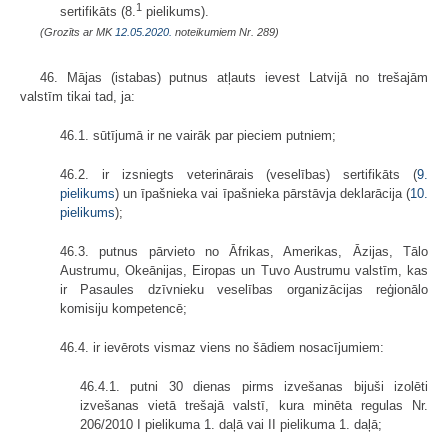
1
sertifikāts (8.
pielikums).
(Grozīts ar MK
12.05.2020.
noteikumiem Nr. 289)
46. Mājas (istabas) putnus atļauts ievest Latvijā no trešajām
valstīm tikai tad, ja:
46.1. sūtījumā ir ne vairāk par pieciem putniem;
46.2. ir izsniegts veterinārais (veselības) sertifikāts (
9.
pielikums
) un īpašnieka vai īpašnieka pārstāvja deklarācija (
10.
pielikums
);
46.3. putnus pārvieto no Āfrikas, Amerikas, Āzijas, Tālo
Austrumu, Okeānijas, Eiropas un Tuvo Austrumu valstīm, kas
ir Pasaules dzīvnieku veselības organizācijas reģionālo
komisiju kompetencē;
46.4. ir ievērots vismaz viens no šādiem nosacījumiem:
46.4.1. putni 30 dienas pirms izvešanas bijuši izolēti
izvešanas vietā trešajā valstī, kura minēta regulas Nr.
206/2010 I pielikuma 1. daļā vai II pielikuma 1. daļā;