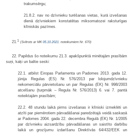
trakumsērgu;
21.8.2. nav no dzīvnieku turēšanas vietas, kurā izvešanas
dienā dzīvniekiem konstatētas miksomatozei raksturīgas
klīniskās pazīmes.
1
21.
(Svītrots ar MK
05.10.2021.
noteikumiem Nr. 670)
22. Papildus šo noteikumu 21.3. apakšpunktā minētajām prasībām
suņi, kaķi un baltie seski:
22.1. atbilst Eiropas Parlamenta un Padomes 2013. gada 12.
jūnija Regulas (ES) Nr. 576/2013 par lolojumdzīvnieku
nekomerciālu pārvietošanu un par Regulas (EK) Nr. 998/2003
atcelšanu (turpmāk – Regula Nr. 576/2013) 6. vai 7. pantā
noteiktajām prasībām;
22.2. 48 stundu laikā pirms izvešanas ir klīniski izmeklēti un
atzīti par piemērotiem pārvadāšanai paredzētajā veidā saskaņā
ar Padomes 2004. gada 22. decembra Regulā (EK) Nr. 1/2005
par dzīvnieku aizsardzību pārvadāšanas un saistīto darbību
laikā un grozījumu izdarīšanu Direktīvās 64/432/EEK un