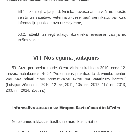
izvērtēšanas pieņem vienu no šādiem lēmumiem:
58.1. izsniegt atļauju dzīvnieka ievešanai Latvijā no trešās
valsts un sagatavo veterināro (veselības) sertifikātu, par kuru
informāciju publicē savā tīmekļvietnē;
58.2. atteikt izsniegt atļauju dzīvnieka ievešanai Latvijā no
trešās valsts.
VIII. Noslēguma jautājums
59. Atzīt par spēku zaudējušiem Ministru kabineta 2010. gada 12.
janvāra noteikumus Nr. 34 "Veterinārās prasības to dzīvnieku apritei,
kas nav minēti citos normatīvajos aktos par veterināro kontroli"
(Latvijas Vēstnesis, 2010, 12. nr.; 2011, 105. nr.; 2012, 117. nr.; 2013,
233. nr., 2014, 257. nr.).
Informatīva atsauce uz Eiropas Savienības direktīvām
Noteikumos iekļautas tiesību normas, kas izriet no: