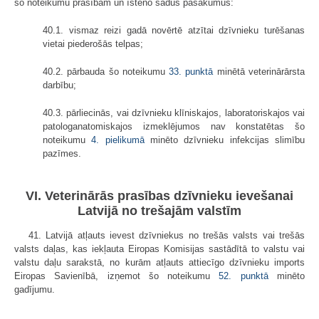
šo noteikumu prasībām un īsteno šādus pasākumus:
40.1. vismaz reizi gadā novērtē atzītai dzīvnieku turēšanas
vietai piederošās telpas;
40.2. pārbauda šo noteikumu
33. punktā
minētā veterinārārsta
darbību;
40.3. pārliecinās, vai dzīvnieku klīniskajos, laboratoriskajos vai
patologanatomiskajos izmeklējumos nav konstatētas šo
noteikumu
4. pielikumā
minēto dzīvnieku infekcijas slimību
pazīmes.
VI. Veterinārās prasības dzīvnieku ievešanai
Latvijā no trešajām valstīm
41. Latvijā atļauts ievest dzīvniekus no trešās valsts vai trešās
valsts daļas, kas iekļauta Eiropas Komisijas sastādītā to valstu vai
valstu daļu sarakstā, no kurām atļauts attiecīgo dzīvnieku imports
Eiropas Savienībā, izņemot šo noteikumu
52. punktā
minēto
gadījumu.