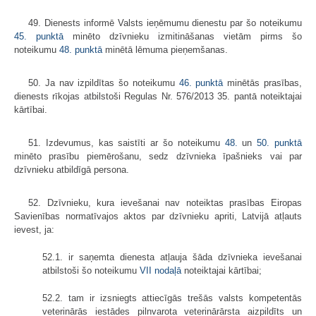
49. Dienests informē Valsts ieņēmumu dienestu par šo noteikumu
45. punktā
minēto dzīvnieku izmitināšanas vietām pirms šo
noteikumu
48. punktā
minētā lēmuma pieņemšanas.
50. Ja nav izpildītas šo noteikumu
46. punktā
minētās prasības,
dienests rīkojas atbilstoši Regulas Nr. 576/2013 35. pantā noteiktajai
kārtībai.
51. Izdevumus, kas saistīti ar šo noteikumu
48.
un
50. punktā
minēto prasību piemērošanu, sedz dzīvnieka īpašnieks vai par
dzīvnieku atbildīgā persona.
52. Dzīvnieku, kura ievešanai nav noteiktas prasības Eiropas
Savienības normatīvajos aktos par dzīvnieku apriti, Latvijā atļauts
ievest, ja:
52.1. ir saņemta dienesta atļauja šāda dzīvnieka ievešanai
atbilstoši šo noteikumu
VII nodaļā
noteiktajai kārtībai;
52.2. tam ir izsniegts attiecīgās trešās valsts kompetentās
veterinārās iestādes pilnvarota veterinārārsta aizpildīts un