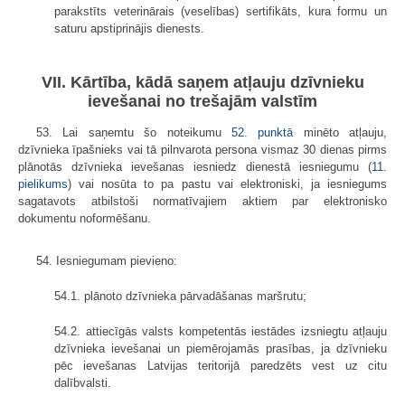
parakstīts veterinārais (veselības) sertifikāts, kura formu un
saturu apstiprinājis dienests.
VII. Kārtība, kādā saņem atļauju dzīvnieku
ievešanai no trešajām valstīm
53. Lai saņemtu šo noteikumu
52. punktā
minēto atļauju,
dzīvnieka īpašnieks vai tā pilnvarota persona vismaz 30 dienas pirms
plānotās dzīvnieka ievešanas iesniedz dienestā iesniegumu (
11.
pielikums
) vai nosūta to pa pastu vai elektroniski, ja iesniegums
sagatavots atbilstoši normatīvajiem aktiem par elektronisko
dokumentu noformēšanu.
54. Iesniegumam pievieno:
54.1. plānoto dzīvnieka pārvadāšanas maršrutu;
54.2. attiecīgās valsts kompetentās iestādes izsniegtu atļauju
dzīvnieka ievešanai un piemērojamās prasības, ja dzīvnieku
pēc ievešanas Latvijas teritorijā paredzēts vest uz citu
dalībvalsti.