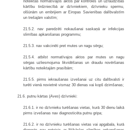
noteiktas normatīvajos aktos par kontroles un uzraudzības
kārtību tirdzniecībā ar dzīvniekiem, dzīvnieku spermu,
olšūnām un embrijiem ar Eiropas Savienības dalībvalstīm
un trešajām valstīm;
21.5.2. nav paredzēti nokaušanai saskaņā ar infekcijas
slimības apkarošanas programmu;
21.5.3. nav vakcinēti pret mutes un nagu sērgu;
21.5.4. atbilst normatīvajos aktos par mutes un nagu
sērgas uzliesmojuma likvidēšanas un draudu novēršanas
kārtību noteiktajām prasībām;
21.5.5. pirms iekraušanas izvešanai uz citu dalībvalsti ir
turēti vienā novietnē vismaz 30 dienas vai kopš dzimšanas;
21.6. putnu kārtas (
Aves
) dzīvnieki:
21.6.1. ir no dzīvnieku turēšanas vietas, kurā 30 dienu laikā
pirms izvešanas nav diagnosticēta putnu gripa;
21.6.2. ir no dzīvnieku turēšanas vietas vai apgabala, kurā
dienests nav noteicis ar Ņūkāslas slimības apkarošanas