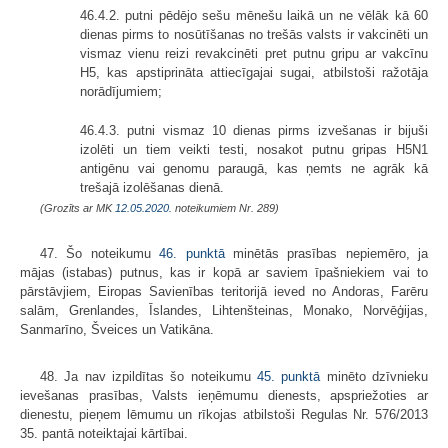
46.4.2. putni pēdējo sešu mēnešu laikā un ne vēlāk kā 60
dienas pirms to nosūtīšanas no trešās valsts ir vakcinēti un
vismaz vienu reizi revakcinēti pret putnu gripu ar vakcīnu
H5, kas apstiprināta attiecīgajai sugai, atbilstoši ražotāja
norādījumiem;
46.4.3. putni vismaz 10 dienas pirms izvešanas ir bijuši
izolēti un tiem veikti testi, nosakot putnu gripas H5N1
antigēnu vai genomu paraugā, kas ņemts ne agrāk kā
trešajā izolēšanas dienā.
(Grozīts ar MK
12.05.2020.
noteikumiem Nr. 289)
47. Šo noteikumu
46. punktā
minētās prasības nepiemēro, ja
mājas (istabas) putnus, kas ir kopā ar saviem īpašniekiem vai to
pārstāvjiem, Eiropas Savienības teritorijā ieved no Andoras, Farēru
salām, Grenlandes, Īslandes, Lihtenšteinas, Monako, Norvēģijas,
Sanmarīno, Šveices un Vatikāna.
48. Ja nav izpildītas šo noteikumu
45. punktā
minēto dzīvnieku
ievešanas prasības, Valsts ieņēmumu dienests, apspriežoties ar
dienestu, pieņem lēmumu un rīkojas atbilstoši Regulas Nr. 576/2013
35. pantā noteiktajai kārtībai.