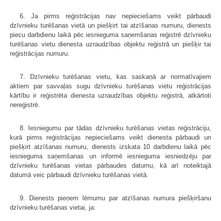
6. Ja pirms reģistrācijas nav nepieciešams veikt pārbaudi
dzīvnieku turēšanas vietā un piešķirt tai atzīšanas numuru, dienests
piecu darbdienu laikā pēc iesnieguma saņemšanas reģistrē dzīvnieku
turēšanas vietu dienesta uzraudzības objektu reģistrā un piešķir tai
reģistrācijas numuru.
7. Dzīvnieku turēšanas vietu, kas saskaņā ar normatīvajiem
aktiem par savvaļas sugu dzīvnieku turēšanas vietu reģistrācijas
kārtību ir reģistrēta dienesta uzraudzības objektu reģistrā, atkārtoti
nereģistrē.
8. Iesniegumu par tādas dzīvnieku turēšanas vietas reģistrāciju,
kurā pirms reģistrācijas nepieciešams veikt dienesta pārbaudi un
piešķirt atzīšanas numuru, dienests izskata 10 darbdienu laikā pēc
iesnieguma saņemšanas un informē iesnieguma iesniedzēju par
dzīvnieku turēšanas vietas pārbaudes datumu, kā arī noteiktajā
datumā veic pārbaudi dzīvnieku turēšanas vietā.
9. Dienests pieņem lēmumu par atzīšanas numura piešķiršanu
dzīvnieku turēšanas vietai, ja: