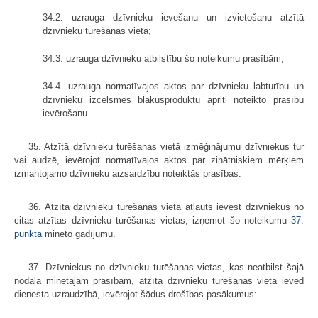
34.2. uzrauga dzīvnieku ievešanu un izvietošanu atzītā
dzīvnieku turēšanas vietā;
34.3. uzrauga dzīvnieku atbilstību šo noteikumu prasībām;
34.4. uzrauga normatīvajos aktos par dzīvnieku labturību un
dzīvnieku izcelsmes blakusproduktu apriti noteikto prasību
ievērošanu.
35. Atzītā dzīvnieku turēšanas vietā izmēģinājumu dzīvniekus tur
vai audzē, ievērojot normatīvajos aktos par zinātniskiem mērķiem
izmantojamo dzīvnieku aizsardzību noteiktās prasības.
36. Atzītā dzīvnieku turēšanas vietā atļauts ievest dzīvniekus no
citas atzītas dzīvnieku turēšanas vietas, izņemot šo noteikumu
37.
punktā
minēto gadījumu.
37. Dzīvniekus no dzīvnieku turēšanas vietas, kas neatbilst šajā
nodaļā minētajām prasībām, atzītā dzīvnieku turēšanas vietā ieved
dienesta uzraudzībā, ievērojot šādus drošības pasākumus: