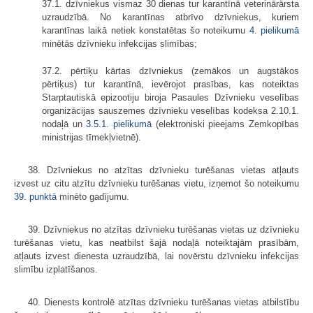
37.1. dzīvniekus vismaz 30 dienas tur karantīnā veterinārārsta
uzraudzībā. No karantīnas atbrīvo dzīvniekus, kuriem
karantīnas laikā netiek konstatētas šo noteikumu
4. pielikumā
minētās dzīvnieku infekcijas slimības;
37.2. pērtiķu kārtas dzīvniekus (zemākos un augstākos
pērtiķus) tur karantīnā, ievērojot prasības, kas noteiktas
Starptautiskā epizootiju biroja Pasaules Dzīvnieku veselības
organizācijas sauszemes dzīvnieku veselības kodeksa 2.10.1.
nodaļā un
3.5
.
1. pielikumā
(elektroniski pieejams Zemkopības
ministrijas tīmekļvietnē).
38. Dzīvniekus no atzītas dzīvnieku turēšanas vietas atļauts
izvest uz citu atzītu dzīvnieku turēšanas vietu, izņemot šo noteikumu
39. punktā
minēto gadījumu.
39. Dzīvniekus no atzītas dzīvnieku turēšanas vietas uz dzīvnieku
turēšanas vietu, kas neatbilst šajā nodaļā noteiktajām prasībām,
atļauts izvest dienesta uzraudzībā, lai novērstu dzīvnieku infekcijas
slimību izplatīšanos.
40. Dienests kontrolē atzītas dzīvnieku turēšanas vietas atbilstību