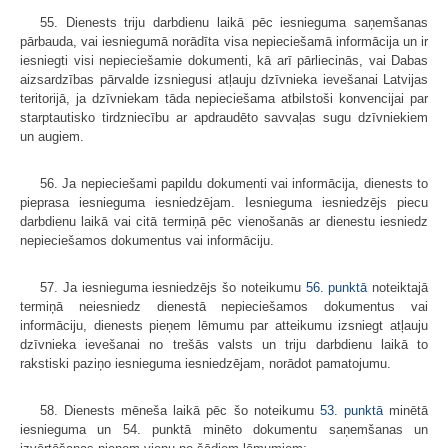
55. Dienests triju darbdienu laikā pēc iesnieguma saņemšanas
pārbauda, vai iesniegumā norādīta visa nepieciešamā informācija un ir
iesniegti visi nepieciešamie dokumenti, kā arī pārliecinās, vai Dabas
aizsardzības pārvalde izsniegusi atļauju dzīvnieka ievešanai Latvijas
teritorijā, ja dzīvniekam tāda nepieciešama atbilstoši konvencijai par
starptautisko tirdzniecību ar apdraudēto savvaļas sugu dzīvniekiem
un augiem.
56. Ja nepieciešami papildu dokumenti vai informācija, dienests to
pieprasa iesnieguma iesniedzējam. Iesnieguma iesniedzējs piecu
darbdienu laikā vai citā termiņā pēc vienošanās ar dienestu iesniedz
nepieciešamos dokumentus vai informāciju.
57. Ja iesnieguma iesniedzējs šo noteikumu
56. punktā
noteiktajā
termiņā neiesniedz dienestā nepieciešamos dokumentus vai
informāciju, dienests pieņem lēmumu par atteikumu izsniegt atļauju
dzīvnieka ievešanai no trešās valsts un triju darbdienu laikā to
rakstiski paziņo iesnieguma iesniedzējam, norādot pamatojumu.
58. Dienests mēneša laikā pēc šo noteikumu
53. punktā
minētā
iesnieguma un 54. punktā minēto dokumentu saņemšanas un