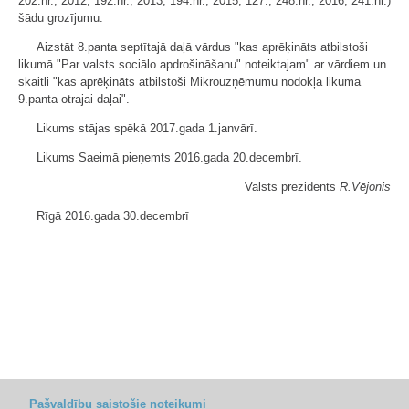
202.nr.; 2012, 192.nr.; 2013, 194.nr.; 2015, 127., 248.nr.; 2016, 241.nr.)
šādu grozījumu:
Aizstāt 8.panta septītajā daļā vārdus "kas aprēķināts atbilstoši
likumā "Par valsts sociālo apdrošināšanu" noteiktajam" ar vārdiem un
skaitli "kas aprēķināts atbilstoši Mikrouzņēmumu nodokļa likuma
9.panta otrajai daļai".
Likums stājas spēkā 2017.gada 1.janvārī.
Likums Saeimā pieņemts 2016.gada 20.decembrī.
Valsts prezidents
R.Vējonis
Rīgā 2016.gada 30.decembrī
Pašvaldību saistošie noteikumi