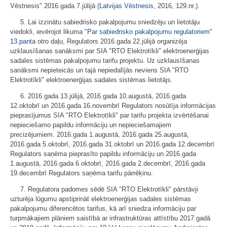
Vēstnesis" 2016.gada 7.jūlijā (
Latvijas Vēstnesis
, 2016, 129.nr.).
5. Lai izzinātu sabiedrisko pakalpojumu sniedzēju un lietotāju
viedokli, ievērojot likuma "
Par sabiedrisko pakalpojumu regulatoriem
"
13.panta
otro daļu, Regulators 2016.gada 22.jūlijā organizēja
uzklausīšanas sanāksmi par SIA "RTO Elektrotīkli" elektroenerģijas
sadales sistēmas pakalpojumu tarifu projektu. Uz uzklausīšanas
sanāksmi nepieteicās un tajā nepiedalījās neviens SIA "RTO
Elektrotīkli" elektroenerģijas sadales sistēmas lietotājs.
6. 2016.gada 13.jūlijā, 2016.gada 10.augustā, 2016.gada
12.oktobrī un 2016.gada 16.novembrī Regulators nosūtīja informācijas
pieprasījumus SIA "RTO Elektrotīkli" par tarifu projekta izvērtēšanai
nepieciešamo papildu informāciju un nepieciešamajiem
precizējumiem. 2016.gada 1.augustā, 2016.gada 25.augustā,
2016.gada 5.oktobrī, 2016.gada 31.oktobrī un 2016.gada 12.decembrī
Regulators saņēma pieprasīto papildu informāciju un 2016.gada
1.augustā, 2016.gada 6.oktobrī, 2016.gada 2.decembrī, 2016.gada
19.decembrī Regulators saņēma tarifu pārrēķinu.
7. Regulatora padomes sēdē SIA "RTO Elektrotīkli" pārstāvji
uzturēja lūgumu apstiprināt elektroenerģijas sadales sistēmas
pakalpojumu diferencētos tarifus, kā arī sniedza informāciju par
turpmākajiem plāniem saistībā ar infrastruktūras attīstību 2017.gadā