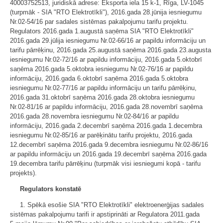
40003752513, juridiskā adrese: Eksporta iela 15 k-1, Rīga, LV-1045
(turpmāk - SIA "RTO Elektrotīkli"), 2016.gada 28.jūnija iesniegumu
Nr.02-54/16 par sadales sistēmas pakalpojumu tarifu projektu.
Regulators 2016.gada 1.augustā saņēma SIA "RTO Elektrotīkli"
2016.gada 29.jūlija iesniegumu Nr.02-66/16 ar papildu informāciju un
tarifu pārrēķinu, 2016.gada 25.augustā saņēma 2016.gada 23.augusta
iesniegumu Nr.02-72/16 ar papildu informāciju, 2016.gada 5.oktobrī
saņēma 2016.gada 5.oktobra iesniegumu Nr.02-76/16 ar papildu
informāciju, 2016.gada 6.oktobrī saņēma 2016.gada 5.oktobra
iesniegumu Nr.02-77/16 ar papildu informāciju un tarifu pārrēķinu,
2016.gada 31.oktobrī saņēma 2016.gada 28.oktobra iesniegumu
Nr.02-81/16 ar papildu informāciju, 2016.gada 28.novembrī saņēma
2016.gada 28.novembra iesniegumu Nr.02-84/16 ar papildu
informāciju, 2016.gada 2.decembrī saņēma 2016.gada 1.decembra
iesniegumu Nr.02-85/16 ar parēķinātu tarifu projektu, 2016.gada
12.decembrī saņēma 2016.gada 9.decembra iesniegumu Nr.02-86/16
ar papildu informāciju un 2016.gada 19.decembrī saņēma 2016.gada
19.decembra tarifu pārrēķinu (turpmāk visi iesniegumi kopā - tarifu
projekts).
Regulators konstatē
1. Spēkā esošie SIA "RTO Elektrotīkli" elektroenerģijas sadales
sistēmas pakalpojumu tarifi ir apstiprināti ar Regulatora 2011.gada