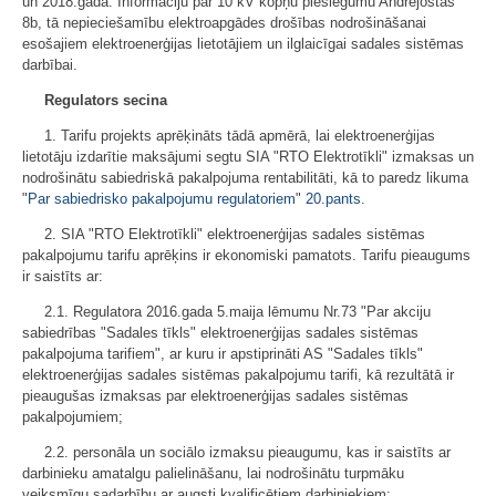
un 2018.gadā. Informāciju par 10 kV kopņu pieslēgumu Andrejostas
8b, tā nepieciešamību elektroapgādes drošības nodrošināšanai
esošajiem elektroenerģijas lietotājiem un ilglaicīgai sadales sistēmas
darbībai.
Regulators secina
1. Tarifu projekts aprēķināts tādā apmērā, lai elektroenerģijas
lietotāju izdarītie maksājumi segtu SIA "RTO Elektrotīkli" izmaksas un
nodrošinātu sabiedriskā pakalpojuma rentabilitāti, kā to paredz likuma
"
Par sabiedrisko pakalpojumu regulatoriem
"
20.pants
.
2. SIA "RTO Elektrotīkli" elektroenerģijas sadales sistēmas
pakalpojumu tarifu aprēķins ir ekonomiski pamatots. Tarifu pieaugums
ir saistīts ar:
2.1. Regulatora 2016.gada 5.maija lēmumu Nr.73 "Par akciju
sabiedrības "Sadales tīkls" elektroenerģijas sadales sistēmas
pakalpojuma tarifiem", ar kuru ir apstiprināti AS "Sadales tīkls"
elektroenerģijas sadales sistēmas pakalpojumu tarifi, kā rezultātā ir
pieaugušas izmaksas par elektroenerģijas sadales sistēmas
pakalpojumiem;
2.2. personāla un sociālo izmaksu pieaugumu, kas ir saistīts ar
darbinieku amatalgu palielināšanu, lai nodrošinātu turpmāku
veiksmīgu sadarbību ar augsti kvalificētiem darbiniekiem;