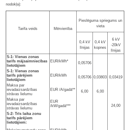
nodokļa):
Pieslēguma spriegums un
vieta
Tarifa veids
Mērvienība
6 kV
0,4 kV
0,4 kV
-20kV
līnijas
kopnes
līnijas
S-1: Vienas zonas
tarifs mājsaimniecības
EUR/kWh*
0,05706
lietotājiem
S-1: Vienas zonas
tarifs pārējiem
EUR/kWh
0,05706
0,03803
0,03419
lietotājiem
Maksa par
ievadaizsardzības
EUR /A/gadā**
6,00
6,00
strāvas lielumu
Maksa par
EUR
ievadaizsardzības
24,00
/kW/gadā***
strāvas lielumu
S-2: Trīs laika zonu
tarifs pārējiem
lietotājiem: