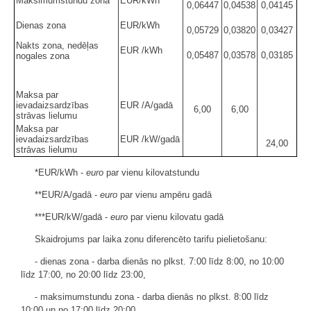
Maksimumstundu zona
EUR/kWh
0,06447
0,04538
0,04145
Dienas zona
EUR/kWh
0,05729
0,03820
0,03427
Nakts zona, nedēļas
EUR /kWh
0,05487
0,03578
0,03185
nogales zona
Maksa par
ievadaizsardzības
EUR /A/gadā
6,00
6,00
strāvas lielumu
Maksa par
ievadaizsardzības
EUR /kW/gadā
24,00
strāvas lielumu
*EUR/kWh -
euro
par vienu kilovatstundu
**EUR/A/gadā -
euro
par vienu ampēru gadā
***EUR/kW/gadā -
euro
par vienu kilovatu gadā
Skaidrojums par laika zonu diferencēto tarifu pielietošanu:
- dienas zona - darba dienās no plkst. 7:00 līdz 8:00, no 10:00
līdz 17:00, no 20:00 līdz 23:00,
- maksimumstundu zona - darba dienās no plkst. 8:00 līdz
10:00 un no 17:00 līdz 20:00,