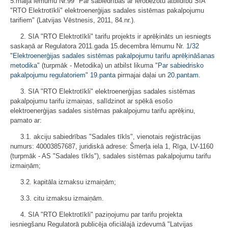
5.maija lēmumu Nr.99 "Par sabiedrības ar ierobežotu atbildību SIA
"RTO Elektrotīkli" elektroenerģijas sadales sistēmas pakalpojumu
tarifiem" (Latvijas Vēstnesis, 2011, 84.nr.).
2. SIA "RTO Elektrotīkli" tarifu projekts ir aprēķināts un iesniegts
saskaņā ar Regulatora 2011.gada 15.decembra lēmumu Nr.
1/32
"
Elektroenerģijas sadales sistēmas pakalpojumu tarifu aprēķināšanas
metodika
" (turpmāk - Metodika) un atbilst likuma "
Par sabiedrisko
pakalpojumu regulatoriem
"
19.panta
pirmajai daļai un
20.pantam
.
3. SIA "RTO Elektrotīkli" elektroenerģijas sadales sistēmas
pakalpojumu tarifu izmaiņas, salīdzinot ar spēkā esošo
elektroenerģijas sadales sistēmas pakalpojumu tarifu aprēķinu,
pamato ar:
3.1. akciju sabiedrības "Sadales tīkls", vienotais reģistrācijas
numurs: 40003857687, juridiskā adrese: Šmerļa iela 1, Rīga, LV-1160
(turpmāk - AS "Sadales tīkls"), sadales sistēmas pakalpojumu tarifu
izmaiņām;
3.2. kapitāla izmaksu izmaiņām;
3.3. citu izmaksu izmaiņām.
4. SIA "RTO Elektrotīkli" paziņojumu par tarifu projekta
iesniegšanu Regulatorā publicēja oficiālajā izdevumā "Latvijas