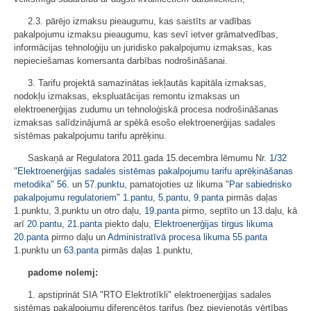
2.3. pārējo izmaksu pieaugumu, kas saistīts ar vadības
pakalpojumu izmaksu pieaugumu, kas sevī ietver grāmatvedības,
informācijas tehnoloģiju un juridisko pakalpojumu izmaksas, kas
nepieciešamas komersanta darbības nodrošināšanai.
3. Tarifu projektā samazinātas iekļautās kapitāla izmaksas,
nodokļu izmaksas, ekspluatācijas remontu izmaksas un
elektroenerģijas zudumu un tehnoloģiskā procesa nodrošināšanas
izmaksas salīdzinājumā ar spēkā esošo elektroenerģijas sadales
sistēmas pakalpojumu tarifu aprēķinu.
Saskaņā ar Regulatora 2011.gada 15.decembra lēmumu Nr.
1/32
"
Elektroenerģijas sadales sistēmas pakalpojumu tarifu aprēķināšanas
metodika
"
56.
un
57.punktu
, pamatojoties uz likuma "
Par sabiedrisko
pakalpojumu regulatoriem
"
1.pantu
,
5.pantu
,
9.panta
pirmās daļas
1.punktu, 3.punktu un otro daļu,
19.panta
pirmo, septīto un 13.daļu, kā
arī
20.pantu
,
21.panta
piekto daļu,
Elektroenerģijas tirgus likuma
20.panta
pirmo daļu un
Administratīvā procesa likuma
55.panta
1.punktu un
63.panta
pirmās daļas 1.punktu,
padome nolemj:
1. apstiprināt SIA "RTO Elektrotīkli" elektroenerģijas sadales
sistēmas pakalpojumu diferencētos tarifus (bez pievienotās vērtības