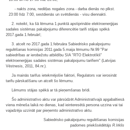
- nakts zona, nedēļas nogales zona - darba dienās no plkst.
23:00 līdz 7:00, sestdienās un svētdienās - visu diennakti.
2. noteikt, ka šā lēmuma 1.punktā apstiprinātie elektroenerģijas
sadales sistēmas pakalpojumu diferencētie tarifi stājas spēkā
2017.gada 1.februārī;
3. atcelt no 2017.gada 1.februāra Sabiedrisko pakalpojumu
regulēšanas komisijas 2011.gada 5.maija lēmumu Nr.99 "Par
sabiedrības ar ierobežotu atbildību SIA "RTO Elektrotīkli"
elektroenerģijas sadales sistēmas pakalpojumu tarifiem" (Latvijas
Vēstnesis, 2011, 84.nr.).
Ja mainās tarifus ietekmējošie faktori, Regulators var ierosināt
tarifu pārskatīšanu un atcelt šo lēmumu.
Lēmums stājas spēkā ar tā pieņemšanas brīdi.
Šo administratīvo aktu var pārsūdzēt Administratīvajā apgabaltiesā
viena mēneša laikā no dienas, kad ieinteresētā persona uzzina vai tai
vajadzēja uzzināt par pieņemto administratīvo aktu.
Sabiedrisko pakalpojumu regulēšanas komisijas
padomes priekšsēdētājs
R.Irklis