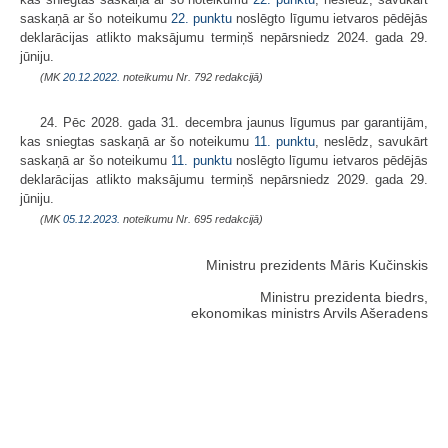
saskaņā ar šo noteikumu
22. punktu
noslēgto līgumu ietvaros pēdējās
deklarācijas atlikto maksājumu termiņš nepārsniedz 2024. gada 29.
jūniju.
(MK
20.12.2022.
noteikumu Nr. 792 redakcijā)
24. Pēc 2028. gada 31. decembra jaunus līgumus par garantijām,
kas sniegtas saskaņā ar šo noteikumu
11. punktu
, neslēdz, savukārt
saskaņā ar šo noteikumu
11. punktu
noslēgto līgumu ietvaros pēdējās
deklarācijas atlikto maksājumu termiņš nepārsniedz 2029. gada 29.
jūniju.
(MK
05.12.2023.
noteikumu Nr. 695 redakcijā)
Ministru prezidents Māris Kučinskis
Ministru prezidenta biedrs,
ekonomikas ministrs Arvils Ašeradens