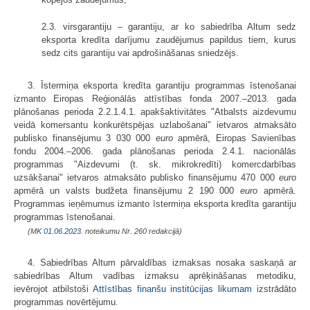
2.3. virsgarantiju – garantiju, ar ko sabiedrība Altum sedz
eksporta kredīta darījumu zaudējumus papildus tiem, kurus
sedz cits garantiju vai apdrošināšanas sniedzējs.
3. Īstermiņa eksporta kredīta garantiju programmas īstenošanai
izmanto Eiropas Reģionālās attīstības fonda 2007.–2013. gada
plānošanas perioda 2.2.1.4.1. apakšaktivitātes "Atbalsts aizdevumu
veidā komersantu konkurētspējas uzlabošanai" ietvaros atmaksāto
publisko finansējumu 3 030 000
euro
apmērā, Eiropas Savienības
fondu 2004.–2006. gada plānošanas perioda 2.4.1. nacionālās
programmas "Aizdevumi (t. sk. mikrokredīti) komercdarbības
uzsākšanai" ietvaros atmaksāto publisko finansējumu 470 000
euro
apmērā un valsts budžeta finansējumu 2 190 000
euro
apmērā.
Programmas ieņēmumus izmanto īstermiņa eksporta kredīta garantiju
programmas īstenošanai.
(MK
01.06.2023.
noteikumu Nr. 260 redakcijā)
4. Sabiedrības Altum pārvaldības izmaksas nosaka saskaņā ar
sabiedrības Altum vadības izmaksu aprēķināšanas metodiku,
ievērojot atbilstoši
Attīstības finanšu institūcijas likumam
izstrādāto
programmas novērtējumu.