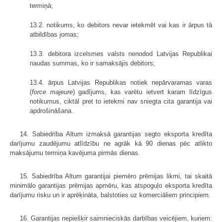
termiņā;
13.2. notikums, ko debitors nevar ietekmēt vai kas ir ārpus tā
atbildības jomas;
13.3. debitora izcelsmes valsts nenodod Latvijas Republikai
naudas summas, ko ir samaksājis debitors;
13.4. ārpus Latvijas Republikas notiek nepārvaramas varas
(
force majeure
) gadījums, kas varētu ietvert karam līdzīgus
notikumus, ciktāl pret to ietekmi nav sniegta cita garantija vai
apdrošināšana.
14. Sabiedrība Altum izmaksā garantijas segto eksporta kredīta
darījumu zaudējumu atlīdzību ne agrāk kā 90 dienas pēc atlikto
maksājumu termiņa kavējuma pirmās dienas.
15. Sabiedrība Altum garantijai piemēro prēmijas likmi, tai skaitā
minimālo garantijas prēmijas apmēru, kas atspoguļo eksporta kredīta
darījumu risku un ir aprēķināta, balstoties uz komerciāliem principiem.
16. Garantijas nepiešķir saimnieciskās darbības veicējiem, kuriem: