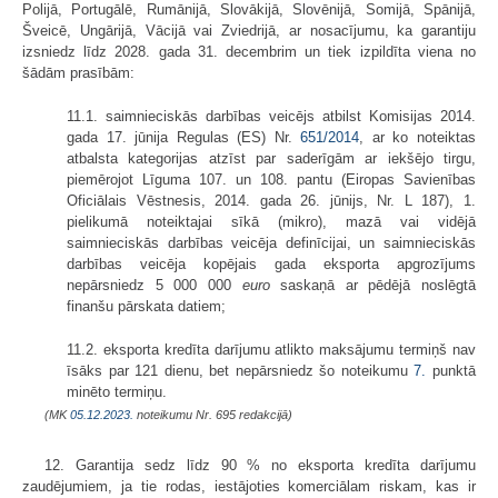
Polijā, Portugālē, Rumānijā, Slovākijā, Slovēnijā, Somijā, Spānijā,
Šveicē, Ungārijā, Vācijā vai Zviedrijā, ar nosacījumu, ka garantiju
izsniedz līdz 2028. gada 31. decembrim un tiek izpildīta viena no
šādām prasībām:
11.1. saimnieciskās darbības veicējs atbilst Komisijas 2014.
gada 17. jūnija Regulas (ES) Nr.
651/2014
, ar ko noteiktas
atbalsta kategorijas atzīst par saderīgām ar iekšējo tirgu,
piemērojot Līguma 107. un 108. pantu (Eiropas Savienības
Oficiālais Vēstnesis, 2014. gada 26. jūnijs, Nr. L 187), 1.
pielikumā noteiktajai sīkā (mikro), mazā vai vidējā
saimnieciskās darbības veicēja definīcijai, un saimnieciskās
darbības veicēja kopējais gada eksporta apgrozījums
nepārsniedz 5 000 000
euro
saskaņā ar pēdējā noslēgtā
finanšu pārskata datiem;
11.2. eksporta kredīta darījumu atlikto maksājumu termiņš nav
īsāks par 121 dienu, bet nepārsniedz šo noteikumu
7.
punktā
minēto termiņu.
(MK
05.12.2023.
noteikumu Nr. 695 redakcijā)
12. Garantija sedz līdz 90 % no eksporta kredīta darījumu
zaudējumiem, ja tie rodas, iestājoties komerciālam riskam, kas ir