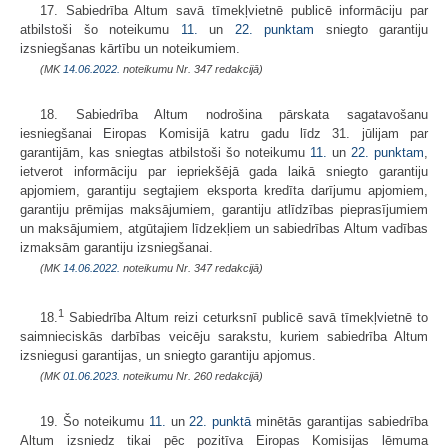
17. Sabiedrība Altum savā tīmekļvietnē publicē informāciju par
atbilstoši šo noteikumu
11.
un
22. punktam
sniegto garantiju
izsniegšanas kārtību un noteikumiem.
(MK
14.06.2022.
noteikumu Nr. 347 redakcijā)
18. Sabiedrība Altum nodrošina pārskata sagatavošanu
iesniegšanai Eiropas Komisijā katru gadu līdz 31. jūlijam par
garantijām, kas sniegtas atbilstoši šo noteikumu
11.
un
22. punktam
,
ietverot informāciju par iepriekšējā gada laikā sniegto garantiju
apjomiem, garantiju segtajiem eksporta kredīta darījumu apjomiem,
garantiju prēmijas maksājumiem, garantiju atlīdzības pieprasījumiem
un maksājumiem, atgūtajiem līdzekļiem un sabiedrības Altum vadības
izmaksām garantiju izsniegšanai.
(MK
14.06.2022.
noteikumu Nr. 347 redakcijā)
1
18.
Sabiedrība Altum reizi ceturksnī publicē savā tīmekļvietnē to
saimnieciskās darbības veicēju sarakstu, kuriem sabiedrība Altum
izsniegusi garantijas, un sniegto garantiju apjomus.
(MK
01.06.2023.
noteikumu Nr. 260 redakcijā)
19. Šo noteikumu
11.
un
22. punktā
minētās garantijas sabiedrība
Altum izsniedz tikai pēc pozitīva Eiropas Komisijas lēmuma