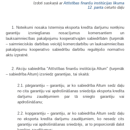
Izdoti saskaņā ar
Attīstības finanšu institūcijas likuma
12. panta
ceturto daļu
1. Noteikumi nosaka īstermiņa eksporta kredīta darījumu norēķinu
garantiju izsniegšanas nosacījumus komersantiem un
lauksaimniecības pakalpojumu kooperatīvajām sabiedrībām (turpmāk
– saimnieciskās darbības veicēji) komercdarbību un lauksaimniecības
pakalpojumu kooperatīvo sabiedrību darbību regulējošo normatīvo
aktu izpratnē.
2. Akciju sabiedrība "Attīstības finanšu institūcija Altum" (turpmāk
– sabiedrība Altum) izsniedz garantijas, tai skaitā:
2.1. pārgarantiju – garantiju, ar ko sabiedrība Altum sedz daļu
no cita garantiju vai apdrošināšanas sniedzēja eksporta kredīta
darījumu zaudējumiem par tā sniegto garantiju vai
apdrošināšanu;
2.2. kopgarantiju – garantiju, ar ko sabiedrība Altum sedz daļu
no eksporta kredīta darījumu zaudējumiem, ko nesedz cits
garantiju vai apdrošināšanas sniedzējs, ar to proporcionāli dalot
kopējos zaudējumus;