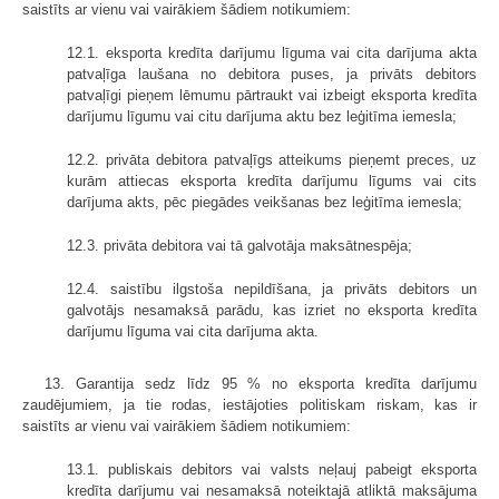
saistīts ar vienu vai vairākiem šādiem notikumiem:
12.1. eksporta kredīta darījumu līguma vai cita darījuma akta
patvaļīga laušana no debitora puses, ja privāts debitors
patvaļīgi pieņem lēmumu pārtraukt vai izbeigt eksporta kredīta
darījumu līgumu vai citu darījuma aktu bez leģitīma iemesla;
12.2. privāta debitora patvaļīgs atteikums pieņemt preces, uz
kurām attiecas eksporta kredīta darījumu līgums vai cits
darījuma akts, pēc piegādes veikšanas bez leģitīma iemesla;
12.3. privāta debitora vai tā galvotāja maksātnespēja;
12.4. saistību ilgstoša nepildīšana, ja privāts debitors un
galvotājs nesamaksā parādu, kas izriet no eksporta kredīta
darījumu līguma vai cita darījuma akta.
13. Garantija sedz līdz 95 % no eksporta kredīta darījumu
zaudējumiem, ja tie rodas, iestājoties politiskam riskam, kas ir
saistīts ar vienu vai vairākiem šādiem notikumiem:
13.1. publiskais debitors vai valsts neļauj pabeigt eksporta
kredīta darījumu vai nesamaksā noteiktajā atliktā maksājuma