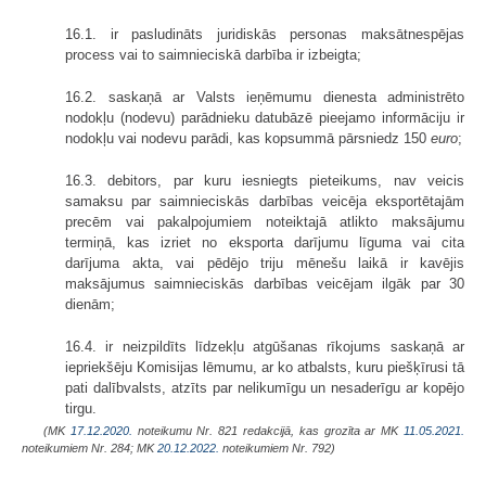
16.1. ir pasludināts juridiskās personas maksātnespējas
process vai to saimnieciskā darbība ir izbeigta;
16.2. saskaņā ar Valsts ieņēmumu dienesta administrēto
nodokļu (nodevu) parādnieku datubāzē pieejamo informāciju ir
nodokļu vai nodevu parādi, kas kopsummā pārsniedz 150
euro
;
16.3. debitors, par kuru iesniegts pieteikums, nav veicis
samaksu par saimnieciskās darbības veicēja eksportētajām
precēm vai pakalpojumiem noteiktajā atlikto maksājumu
termiņā, kas izriet no eksporta darījumu līguma vai cita
darījuma akta, vai pēdējo triju mēnešu laikā ir kavējis
maksājumus saimnieciskās darbības veicējam ilgāk par 30
dienām;
16.4. ir neizpildīts līdzekļu atgūšanas rīkojums saskaņā ar
iepriekšēju Komisijas lēmumu, ar ko atbalsts, kuru piešķīrusi tā
pati dalībvalsts, atzīts par nelikumīgu un nesaderīgu ar kopējo
tirgu.
(MK
17.12.2020.
noteikumu Nr. 821 redakcijā, kas grozīta ar MK
11.05.2021.
noteikumiem Nr. 284; MK
20.12.2022.
noteikumiem Nr. 792)