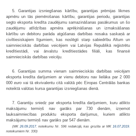
5. Garantijas izsniegšanas kārtību, garantijas prēmijas likmes
apmēru un tās piemērošanas kārtību, garantijas periodu, garantijas
segto eksporta kredīta zaudējumu samazināšanas pasākumus un šo
zaudējumu atlīdzības apmēra aprēķināšanas un izmaksāšanas
kārtību un debitoru parāda atgūšanas darbības nosaka saskaņā ar
civiltiesiskajiem līgumiem, kas noslēgti starp sabiedrību Altum un
saimnieciskās darbības veicējiem vai Latvijas Republikā reģistrētu
kredītiestādi, vai ārvalstu kredītiestādes filiāli, kas finansē
saimnieciskās darbības veicēju.
6. Garantijas summa vienam saimnieciskās darbības veicējam
eksporta kredīta darījumiem ar vienu debitoru nav lielāka par 2 000
000
euro
vai tā ekvivalentu citā valūtā pēc Eiropas Centrālās bankas
noteiktā valūtas kursa garantijas izsniegšanas dienā.
7. Garantiju sniedz par eksporta kredīta darījumiem, kuru atlikto
maksājumu termiņš nav garāks par 730 dienām, izņemot
lauksaimniecības produktu eksporta darījumus, kuriem atlikto
maksājumu termiņš nav garāks par 547 dienām.
(MK
26.09.2017.
noteikumu Nr. 596 redakcijā, kas grozīta ar MK
16.07.2019.
noteikumiem Nr. 330)