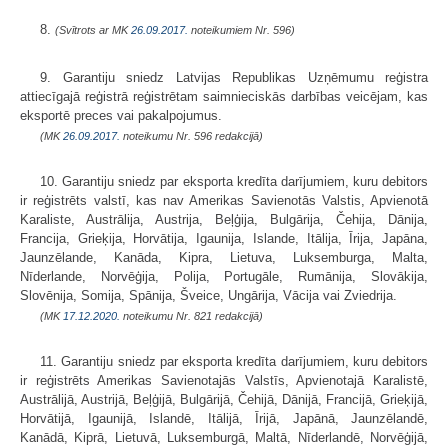
8.
(Svītrots ar MK
26.09.2017.
noteikumiem Nr. 596)
9. Garantiju sniedz Latvijas Republikas Uzņēmumu reģistra
attiecīgajā reģistrā reģistrētam saimnieciskās darbības veicējam, kas
eksportē preces vai pakalpojumus.
(MK
26.09.2017.
noteikumu Nr. 596 redakcijā)
10. Garantiju sniedz par eksporta kredīta darījumiem, kuru debitors
ir reģistrēts valstī, kas nav Amerikas Savienotās Valstis, Apvienotā
Karaliste, Austrālija, Austrija, Beļģija, Bulgārija, Čehija, Dānija,
Francija, Grieķija, Horvātija, Igaunija, Islande, Itālija, Īrija, Japāna,
Jaunzēlande, Kanāda, Kipra, Lietuva, Luksemburga, Malta,
Nīderlande, Norvēģija, Polija, Portugāle, Rumānija, Slovākija,
Slovēnija, Somija, Spānija, Šveice, Ungārija, Vācija vai Zviedrija.
(MK
17.12.2020.
noteikumu Nr. 821 redakcijā)
11. Garantiju sniedz par eksporta kredīta darījumiem, kuru debitors
ir reģistrēts Amerikas Savienotajās Valstīs, Apvienotajā Karalistē,
Austrālijā, Austrijā, Beļģijā, Bulgārijā, Čehijā, Dānijā, Francijā, Grieķijā,
Horvātijā, Igaunijā, Islandē, Itālijā, Īrijā, Japānā, Jaunzēlandē,
Kanādā, Kiprā, Lietuvā, Luksemburgā, Maltā, Nīderlandē, Norvēģijā,