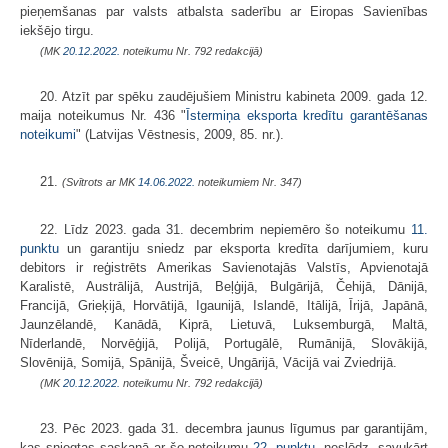
pieņemšanas par valsts atbalsta saderību ar Eiropas Savienības
iekšējo tirgu.
(MK
20.12.2022.
noteikumu Nr. 792 redakcijā)
20. Atzīt par spēku zaudējušiem Ministru kabineta 2009. gada 12.
maija noteikumus Nr. 436 "
Īstermiņa eksporta kredītu garantēšanas
noteikumi
" (Latvijas Vēstnesis, 2009, 85. nr.).
21.
(Svītrots ar MK
14.06.2022.
noteikumiem Nr. 347)
22. Līdz 2023. gada 31. decembrim nepiemēro šo noteikumu
11.
punktu
un garantiju sniedz par eksporta kredīta darījumiem, kuru
debitors ir reģistrēts Amerikas Savienotajās Valstīs, Apvienotajā
Karalistē, Austrālijā, Austrijā, Beļģijā, Bulgārijā, Čehijā, Dānijā,
Francijā, Grieķijā, Horvātijā, Igaunijā, Islandē, Itālijā, Īrijā, Japānā,
Jaunzēlandē, Kanādā, Kiprā, Lietuvā, Luksemburgā, Maltā,
Nīderlandē, Norvēģijā, Polijā, Portugālē, Rumānijā, Slovākijā,
Slovēnijā, Somijā, Spānijā, Šveicē, Ungārijā, Vācijā vai Zviedrijā.
(MK
20.12.2022.
noteikumu Nr. 792 redakcijā)
23. Pēc 2023. gada 31. decembra jaunus līgumus par garantijām,
kas sniegtas saskaņā ar šo noteikumu
22. punktu
, neslēdz, savukārt