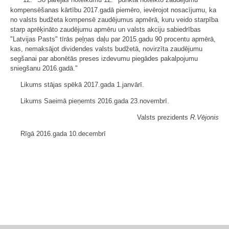
"12.
Šo pārejas noteikumu 12.
punktā noteikto zaudējumu
kompensēšanas kārtību 2017.gadā piemēro, ievērojot nosacījumu, ka
no valsts budžeta kompensē zaudējumus apmērā, kuru veido starpība
starp aprēķināto zaudējumu apmēru un valsts akciju sabiedrības
"Latvijas Pasts" tīrās peļņas daļu par 2015.gadu 90 procentu apmērā,
kas, nemaksājot dividendes valsts budžetā, novirzīta zaudējumu
segšanai par abonētās preses izdevumu piegādes pakalpojumu
sniegšanu 2016.gadā."
Likums stājas spēkā 2017.gada 1.janvārī.
Likums Saeimā pieņemts 2016.gada 23.novembrī.
Valsts prezidents
R.Vējonis
Rīgā 2016.gada 10.decembrī