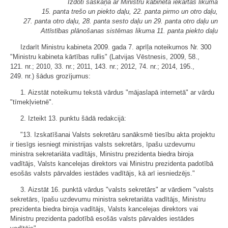
Izdoti saskaņā ar Ministru kabineta iekārtas likuma
15. panta trešo un piekto daļu, 22. panta pirmo un otro daļu,
27. panta otro daļu, 28. panta sesto daļu un 29. panta otro daļu un
Attīstības plānošanas sistēmas likuma 11. panta piekto daļu
Izdarīt Ministru kabineta 2009. gada 7. aprīļa noteikumos Nr. 300
"Ministru kabineta kārtības rullis" (Latvijas Vēstnesis, 2009, 58.,
121. nr.; 2010, 33. nr.; 2011, 143. nr.; 2012, 74. nr.; 2014, 195.,
249. nr.) šādus grozījumus:
1. Aizstāt noteikumu tekstā vārdus "mājaslapā internetā" ar vārdu
"tīmekļvietnē".
2. Izteikt 13. punktu šādā redakcijā:
"13. Izskatīšanai Valsts sekretāru sanāksmē tiesību akta projektu
ir tiesīgs iesniegt ministrijas valsts sekretārs, īpašu uzdevumu
ministra sekretariāta vadītājs, Ministru prezidenta biedra biroja
vadītājs, Valsts kancelejas direktors vai Ministru prezidenta padotībā
esošās valsts pārvaldes iestādes vadītājs, kā arī iesniedzējs."
3. Aizstāt 16. punktā vārdus "valsts sekretārs" ar vārdiem "valsts
sekretārs, īpašu uzdevumu ministra sekretariāta vadītājs, Ministru
prezidenta biedra biroja vadītājs, Valsts kancelejas direktors vai
Ministru prezidenta padotībā esošās valsts pārvaldes iestādes