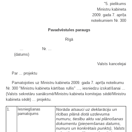
"5. pielikums
Ministru kabineta
2009. gada 7. aprīļa
noteikumiem Nr. 300
Pavadvēstules paraugs
Rīgā
...
Nr. ...
(datums)
Valsts kancelejai
Par ... projektu
Pamatojoties uz Ministru kabineta 2009. gada 7. aprīļa noteikumu
Nr. 300 "Ministru kabineta kārtības rullis" ..., iesniedzu izskatīšanai ...
(Valsts sekretāru sanāksmē/Ministru kabineta komitejas sēdē/Ministru
kabineta sēdē) ... projektu.
1.
Iesniegšanas
Norāda
atsauci uz deklarāciju un
pamatojums
rīcības plānā dotā uzdevuma
numuru, tiesību aktu vai plānošanas
dokumentu (pieņemšanas datums,
numurs un konkrētais punkts), Valsts