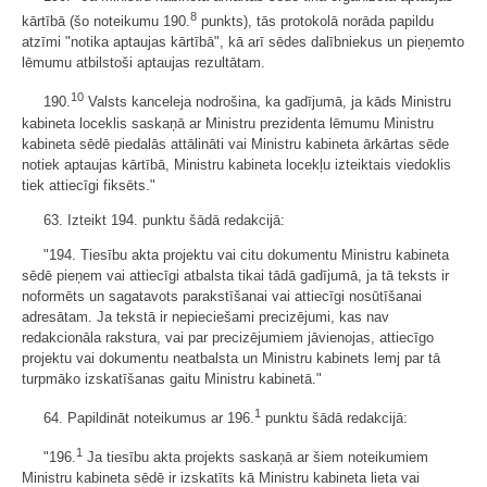
8
kārtībā (šo noteikumu 190.
punkts), tās protokolā norāda papildu
atzīmi "notika aptaujas kārtībā", kā arī sēdes dalībniekus un pieņemto
lēmumu atbilstoši aptaujas rezultātam.
10
190.
Valsts kanceleja nodrošina, ka gadījumā, ja kāds Ministru
kabineta loceklis saskaņā ar Ministru prezidenta lēmumu Ministru
kabineta sēdē piedalās attālināti vai Ministru kabineta ārkārtas sēde
notiek aptaujas kārtībā, Ministru kabineta locekļu izteiktais viedoklis
tiek attiecīgi fiksēts."
63. Izteikt 194. punktu šādā redakcijā:
"194. Tiesību akta projektu vai citu dokumentu Ministru kabineta
sēdē pieņem vai attiecīgi atbalsta tikai tādā gadījumā, ja tā teksts ir
noformēts un sagatavots parakstīšanai vai attiecīgi nosūtīšanai
adresātam. Ja tekstā ir nepieciešami precizējumi, kas nav
redakcionāla rakstura, vai par precizējumiem jāvienojas, attiecīgo
projektu vai dokumentu neatbalsta un Ministru kabinets lemj par tā
turpmāko izskatīšanas gaitu Ministru kabinetā."
1
64. Papildināt noteikumus ar 196.
punktu šādā redakcijā:
1
"196.
Ja tiesību akta projekts saskaņā ar šiem noteikumiem
Ministru kabineta sēdē ir izskatīts kā Ministru kabineta lieta vai