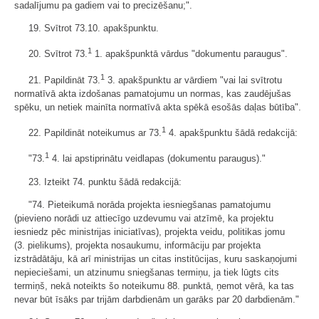
sadalījumu pa gadiem vai to precizēšanu;".
19. Svītrot 73.10. apakšpunktu.
1
20. Svītrot 73.
1. apakšpunktā vārdus "dokumentu paraugus".
1
21. Papildināt 73.
3. apakšpunktu ar vārdiem "vai lai svītrotu
normatīvā akta izdošanas pamatojumu un normas, kas zaudējušas
spēku, un netiek mainīta normatīvā akta spēkā esošās daļas būtība".
1
22. Papildināt noteikumus ar 73.
4. apakšpunktu šādā redakcijā:
1
"73.
4. lai apstiprinātu veidlapas (dokumentu paraugus)."
23. Izteikt 74. punktu šādā redakcijā:
"74. Pieteikumā norāda projekta iesniegšanas pamatojumu
(pievieno norādi uz attiecīgo uzdevumu vai atzīmē, ka projektu
iesniedz pēc ministrijas iniciatīvas), projekta veidu, politikas jomu
(3. pielikums), projekta nosaukumu, informāciju par projekta
izstrādātāju, kā arī ministrijas un citas institūcijas, kuru saskaņojumi
nepieciešami, un atzinumu sniegšanas termiņu, ja tiek lūgts cits
termiņš, nekā noteikts šo noteikumu 88. punktā, ņemot vērā, ka tas
nevar būt īsāks par trijām darbdienām un garāks par 20 darbdienām."