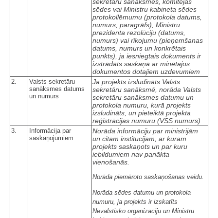
sekretāru sanāksmes, komitejas
sēdes vai Ministru kabineta sēdes
protokollēmumu (protokola datums,
numurs, paragrāfs), Ministru
prezidenta rezolūciju (datums,
numurs) vai rīkojumu (pieņemšanas
datums, numurs un konkrētais
punkts), ja iesniegtais dokuments ir
izstrādāts saskaņā ar minētajos
dokumentos dotajiem uzdevumiem
2.
Valsts sekretāru
Ja projekts izsludināts Valsts
sanāksmes datums
sekretāru sanāksmē, norāda
Valsts
un numurs
sekretāru sanāksmes datumu un
protokola numuru, kurā projekts
izsludināts, un pieteiktā projekta
reģistrācijas numuru (VSS numurs)
3.
Informācija par
Norāda
informāciju par ministrijām
saskaņojumiem
un citām institūcijām, ar kurām
projekts saskaņots un par kuru
iebildumiem nav panākta
vienošanās.
Norāda piemēroto saskaņošanas veidu.
Norāda sēdes datumu un protokola
numuru, ja projekts ir izskatīts
Nevalstisko organizāciju un Ministru