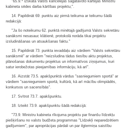
"65.9.
izskata Valsts kancelejas sagatavoto kārtējās Ministru
kabineta sēdes darba kārtības projektu;".
14. Papildināt 69. punktu aiz pirmā teikuma ar teikumu šādā
redakcijā:
"Ja šo noteikumu 62. punktā minētajā gadījumā Valsts sekretāru
sanāksmi nesasauc klātienē, protokolā norāda tikai projektu
izsludināšanas un atsaukšanas faktu."
15. Papildināt 73. punkta ievaddaļu aiz vārdiem "Valsts sekretāru
sanāksmē" ar vārdiem "neizsludina tādus tiesību aktu projektus,
plānošanas dokumentu projektus un informatīvos ziņojumus, kuri
satur ierobežotas pieejamības informāciju, kā arī".
16. Aizstāt 73.5. apakšpunktā vārdus "sasniegumiem sportā" ar
vārdiem "sasniegumiem sportā, kultūrā, kā arī mācību olimpiādēs,
konkursos un sacensībās".
17. Svītrot 73.7. apakšpunktu.
18. Izteikt 73.9. apakšpunktu šādā redakcijā:
"73.9. Ministru kabineta rīkojuma projektu par finanšu līdzekļu
piešķiršanu no valsts budžeta programmas "Līdzekļi neparedzētiem
gadījumiem", par apropriācijas pārdali un par ilgtermiņa saistību