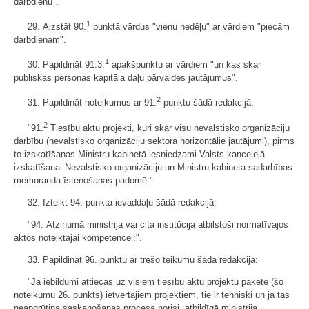
darbdienu".
1
29. Aizstāt 90.
punktā vārdus "vienu nedēļu" ar vārdiem "piecām
darbdienām".
1
30. Papildināt 91.3.
apakšpunktu ar vārdiem "un kas skar
publiskas personas kapitāla daļu pārvaldes jautājumus".
2
31. Papildināt noteikumus ar 91.
punktu šādā redakcijā:
2
"91.
Tiesību aktu projekti, kuri skar visu nevalstisko organizāciju
darbību (nevalstisko organizāciju sektora horizontālie jautājumi), pirms
to izskatīšanas Ministru kabinetā iesniedzami Valsts kancelejā
izskatīšanai Nevalstisko organizāciju un Ministru kabineta sadarbības
memoranda īstenošanas padomē."
32. Izteikt 94. punkta ievaddaļu šādā redakcijā:
"94. Atzinumā ministrija vai cita institūcija atbilstoši normatīvajos
aktos noteiktajai kompetencei:".
33. Papildināt 96. punktu ar trešo teikumu šādā redakcijā:
"Ja iebildumi attiecas uz visiem tiesību aktu projektu paketē (šo
noteikumu 26. punkts) ietvertajiem projektiem, tie ir tehniski un ja tas
neapgrūtina saskaņošanas procesa norisi, atbildīgā ministrija,