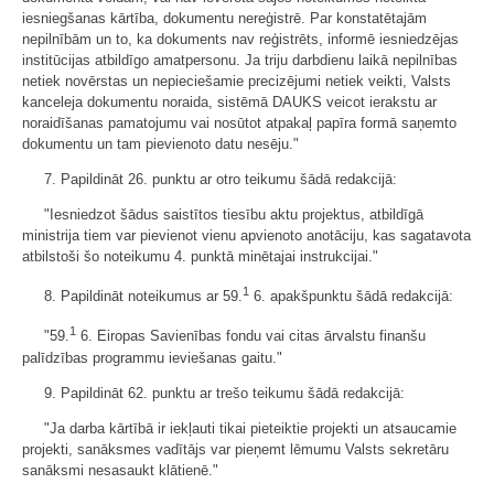
iesniegšanas kārtība, dokumentu nereģistrē. Par konstatētajām
nepilnībām un to, ka dokuments nav reģistrēts, informē iesniedzējas
institūcijas atbildīgo amatpersonu. Ja triju darbdienu laikā nepilnības
netiek novērstas un nepieciešamie precizējumi netiek veikti, Valsts
kanceleja dokumentu noraida, sistēmā DAUKS veicot ierakstu ar
noraidīšanas pamatojumu vai nosūtot atpakaļ papīra formā saņemto
dokumentu un tam pievienoto datu nesēju."
7. Papildināt 26. punktu ar otro teikumu šādā redakcijā:
"Iesniedzot šādus saistītos tiesību aktu projektus, atbildīgā
ministrija tiem var pievienot vienu apvienoto anotāciju, kas sagatavota
atbilstoši šo noteikumu 4. punktā minētajai instrukcijai."
1
8. Papildināt noteikumus ar 59.
6. apakšpunktu šādā redakcijā:
1
"59.
6. Eiropas Savienības fondu vai citas ārvalstu finanšu
palīdzības programmu ieviešanas gaitu."
9. Papildināt 62. punktu ar trešo teikumu šādā redakcijā:
"Ja darba kārtībā ir iekļauti tikai pieteiktie projekti un atsaucamie
projekti, sanāksmes vadītājs var pieņemt lēmumu Valsts sekretāru
sanāksmi nesasaukt klātienē."