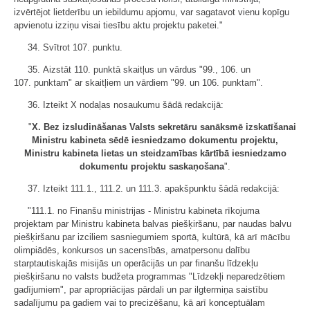
izvērtējot lietderību un iebildumu apjomu, var sagatavot vienu kopīgu
apvienotu izziņu visai tiesību aktu projektu paketei."
34. Svītrot 107. punktu.
35. Aizstāt 110. punktā skaitļus un vārdus "99., 106. un
107. punktam" ar skaitļiem un vārdiem "99. un 106. punktam".
36. Izteikt X nodaļas nosaukumu šādā redakcijā:
"
X.
Bez izsludināšanas Valsts sekretāru sanāksmē izskatīšanai
Ministru kabineta sēdē iesniedzamo dokumentu projektu,
Ministru kabineta lietas un steidzamības kārtībā iesniedzamo
dokumentu projektu saskaņošana
".
37. Izteikt 111.1., 111.2. un 111.3. apakšpunktu šādā redakcijā:
"111.1. no Finanšu ministrijas - Ministru kabineta rīkojuma
projektam par Ministru kabineta balvas piešķiršanu, par naudas balvu
piešķiršanu par izciliem sasniegumiem sportā, kultūrā, kā arī mācību
olimpiādēs, konkursos un sacensībās, amatpersonu dalību
starptautiskajās misijās un operācijās un par finanšu līdzekļu
piešķiršanu no valsts budžeta programmas "Līdzekļi neparedzētiem
gadījumiem", par apropriācijas pārdali un par ilgtermiņa saistību
sadalījumu pa gadiem vai to precizēšanu, kā arī konceptuālam