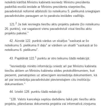
noteiktā kārtībā Ministru kabinetā iesniedz Ministru prezidenta
padotībā esošā iestāde ar Ministru prezidenta starpniecību,
pavadvēstuli noformē atbilstoši šo noteikumu 5. pielikumā sniegtajam
pavadvēstules paraugam un to paraksta iestādes vadītājs.
2
121.
Ja tiek iesniegta tiesību aktu projektu pakete (šo noteikumu
26. punkts), var sagatavot vienu pavadvēstuli visai tiesību aktu
projektu paketei."
42. Aizstāt 122. punktā vārdus un skaitļus "saskaņā ar šo
noteikumu 5. pielikuma II daļu" ar vārdiem un skaitli "saskaņā ar šo
noteikumu 6. pielikumu".
1
43. Papildināt 122.
punktu ar otro teikumu šādā redakcijā:
"Iesniedzējs minēto informāciju sniedz arī par Ministru kabineta
tiesību aktiem un Ministru kabineta sēdes protokollēmumiem, kuri
pieņemti, pamatojoties uz attiecīgiem iesniedzēja dokumentiem, kā
arī par iesniedzēja pavadvēstulei pievienotajiem citu institūciju
dokumentiem."
44. Izteikt 128. punktu šādā redakcijā:
"128. Valsts kanceleja septiņu darbdienu laikā pēc tiesību akta
projekta, plānošanas dokumenta projekta vai informatīvā ziņojuma