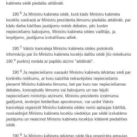
kabineta sēdē piedalās attālināti.
6
190.
Ja Ministru kabineta sēdē, kurā kāds Ministru kabineta
loceklis saskaņā ar Ministru prezidenta lēmumu piedalās attālināti, par
kādu darba kārtības jautājumu notiek debates, pēc kurām
nepieciešams balsojums, Ministru kabineta sēdes vadītājs, ja
iespējams, jautājuma izskatīšanu atliek.
7
190.
Valsts kanceleja Ministru kabineta sēdes protokolā
informāciju par šo Ministru kabineta locekļu dalību sēdē (šo noteikumu
4
190.
punkts) norāda ar papildu atzīmi "attālināti".
8
190.
Ja nepieciešams sasaukt Ministru kabineta ārkārtas sēdi par
konkrētu notikumu, ar kuru saistībā nekavējoties nepieciešams
pieņemt Ministru kabineta lēmumu, bet par kuru nav nepieciešamas
debates, konceptuāls lēmums vai balsojums un nav bijuši
nepieciešami ministriju atzinumi, Ministru prezidents izņēmuma
gadījumā, ievērojot lietderības apsvērumus, var uzdot Valsts
kancelejai organizēt Ministru kabineta sēdes norisi aptaujas kārtībā,
noskaidrojot Ministru kabineta locekļu viedokļus par sēdē izskatāmo
jautājumu un neaicinot Ministru kabineta locekļus klātienē piedalīties
sēdē.
9
190.
Ja Ministru kabineta ārkārtas sēde tika organizēta aptaujas