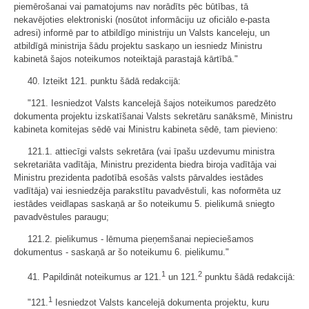
piemērošanai vai pamatojums nav norādīts pēc būtības, tā
nekavējoties elektroniski (nosūtot informāciju uz oficiālo e-pasta
adresi) informē par to atbildīgo ministriju un Valsts kanceleju, un
atbildīgā ministrija šādu projektu saskaņo un iesniedz Ministru
kabinetā šajos noteikumos noteiktajā parastajā kārtībā."
40. Izteikt 121. punktu šādā redakcijā:
"121. Iesniedzot Valsts kancelejā šajos noteikumos paredzēto
dokumenta projektu izskatīšanai Valsts sekretāru sanāksmē, Ministru
kabineta komitejas sēdē vai Ministru kabineta sēdē, tam pievieno:
121.1. attiecīgi valsts sekretāra (vai īpašu uzdevumu ministra
sekretariāta vadītāja, Ministru prezidenta biedra biroja vadītāja vai
Ministru prezidenta padotībā esošās valsts pārvaldes iestādes
vadītāja) vai iesniedzēja parakstītu pavadvēstuli, kas noformēta uz
iestādes veidlapas saskaņā ar šo noteikumu 5. pielikumā sniegto
pavadvēstules paraugu;
121.2. pielikumus - lēmuma pieņemšanai nepieciešamos
dokumentus - saskaņā ar šo noteikumu 6. pielikumu."
1
2
41. Papildināt noteikumus ar 121.
un 121.
punktu šādā redakcijā:
1
"121.
Iesniedzot Valsts kancelejā dokumenta projektu, kuru