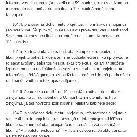
informatīvos ziņojumus (šo noteikumu 59. punkts), kuru steidzamība
ir pamatota saskaņā ar šo noteikumu 117. punktā minētajiem
kritērijiem;
164.4. plānošanas dokumentu projektus, informatīvos ziņojumus
(šo noteikumu 59. punkts) un tiesību aktu projektus, kas ir saskaņoti
šajos noteikumos noteiktajā kārtībā (šo noteikumu IX nodaļa un
111. punkts);
164.5. kārtējā gada valsts budžeta likumprojektu (budžeta
likumprojektu paketi), vidēja termiņa budžeta ietvara likumprojektu, ar
to sagatavošanu saistītos tiesību aktu projektus, kā arī ar budžeta
izpildes procesa nodrošināšanu saistītos tiesību aktu projektus un
informāciju kārtējā gada valsts budžeta likumā un Likumā par budžetu
un finanšu vadību noteiktajos gadījumos;
1
164.6. šo noteikumu 59.
un 61. punktā minētos informatīvos
ziņojumus, kā arī šo noteikumu 60. punktā minēto informatīvo
ziņojumu, ja tas novirzīts izskatīšanai Ministru kabineta sēdē;
164.7. plānošanas dokumentu projektus, informatīvos ziņojumus
vai tiesību aktu projektus, kas saskaņā ar Informācijas atklātības
likumu satur ierobežotas pieejamības informāciju vai saskaņā ar
likumu "Par valsts noslēpumu" ir valsts noslēpuma objekts vai satur
valsts noslēpuma objektu;