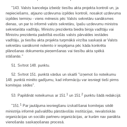
"143. Valsts kanceleja izbeidz tiesību akta projekta kontroli un, ja
nepieciešams, atjauno uzdevuma izpildes kontroli, nosakot uzdevuma
izpildes termiņu - viens mēnesis pēc Valsts sekretāru sanāksmes
dienas, un par to informē valsts sekretāru, īpašu uzdevumu ministra
sekretariāta vadītāju, Ministru prezidenta biedra biroja vadītāju vai
Ministru prezidenta padotībā esošās valsts pārvaldes iestādes
vadītāju, ja tiesību akta projekta turpmākā virzība saskaņā ar Valsts
sekretāru sanāksmē nolemto ir iespējama pēc kāda konkrēta
plānošanas dokumenta pieņemšanas vai tiesību akta spēkā
stāšanās."
51. Svītrot 148. punktu.
52. Svītrot 151. punktā vārdus un skaitli "izņemot šo noteikumu
148. punktā minēto gadījumu, kad informāciju var iesniegt tieši pirms
komitejas sēdes".
1
2
53. Papildināt noteikumus ar 151.
un 151.
punktu šādā redakcijā:
1
"151.
Par jautājuma iesniegšanu izskatīšanai komitejas sēdē
ministrija informē pašvaldību pārstāvošās institūcijas, nevalstiskās
organizācijas un sociālo partneru organizācijas, ar kurām nav panākta
vienošanās saskaņošanas procesā.