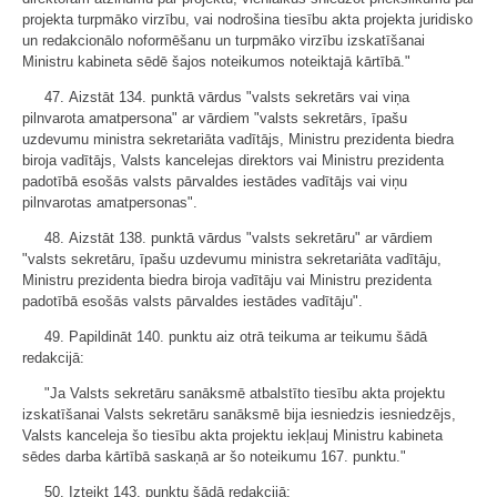
projekta turpmāko virzību, vai nodrošina tiesību akta projekta juridisko
un redakcionālo noformēšanu un turpmāko virzību izskatīšanai
Ministru kabineta sēdē šajos noteikumos noteiktajā kārtībā."
47. Aizstāt 134. punktā vārdus "valsts sekretārs vai viņa
pilnvarota amatpersona" ar vārdiem "valsts sekretārs, īpašu
uzdevumu ministra sekretariāta vadītājs, Ministru prezidenta biedra
biroja vadītājs, Valsts kancelejas direktors vai Ministru prezidenta
padotībā esošās valsts pārvaldes iestādes vadītājs vai viņu
pilnvarotas amatpersonas".
48. Aizstāt 138. punktā vārdus "valsts sekretāru" ar vārdiem
"valsts sekretāru, īpašu uzdevumu ministra sekretariāta vadītāju,
Ministru prezidenta biedra biroja vadītāju vai Ministru prezidenta
padotībā esošās valsts pārvaldes iestādes vadītāju".
49. Papildināt 140. punktu aiz otrā teikuma ar teikumu šādā
redakcijā:
"Ja Valsts sekretāru sanāksmē atbalstīto tiesību akta projektu
izskatīšanai Valsts sekretāru sanāksmē bija iesniedzis iesniedzējs,
Valsts kanceleja šo tiesību akta projektu iekļauj Ministru kabineta
sēdes darba kārtībā saskaņā ar šo noteikumu 167. punktu."
50. Izteikt 143. punktu šādā redakcijā: