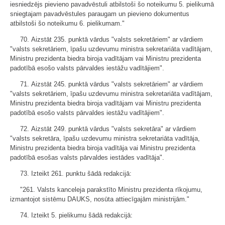
iesniedzējs pievieno pavadvēstuli atbilstoši šo noteikumu 5. pielikumā
sniegtajam pavadvēstules paraugam un pievieno dokumentus
atbilstoši šo noteikumu 6. pielikumam."
70. Aizstāt 235. punktā vārdus "valsts sekretāriem" ar vārdiem
"valsts sekretāriem, īpašu uzdevumu ministra sekretariāta vadītājam,
Ministru prezidenta biedra biroja vadītājam vai Ministru prezidenta
padotībā esošo valsts pārvaldes iestāžu vadītājiem".
71. Aizstāt 245. punktā vārdus "valsts sekretāriem" ar vārdiem
"valsts sekretāriem, īpašu uzdevumu ministra sekretariāta vadītājam,
Ministru prezidenta biedra biroja vadītājam vai Ministru prezidenta
padotībā esošo valsts pārvaldes iestāžu vadītājiem".
72. Aizstāt 249. punktā vārdus "valsts sekretāra" ar vārdiem
"valsts sekretāra, īpašu uzdevumu ministra sekretariāta vadītāja,
Ministru prezidenta biedra biroja vadītāja vai Ministru prezidenta
padotībā esošas valsts pārvaldes iestādes vadītāja".
73. Izteikt 261. punktu šādā redakcijā:
"261. Valsts kanceleja parakstīto Ministru prezidenta rīkojumu,
izmantojot sistēmu DAUKS, nosūta attiecīgajām ministrijām."
74. Izteikt 5. pielikumu šādā redakcijā: