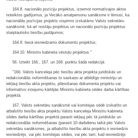
164.8. nacionālo pozīciju projektus, izņemot normatīvajos aktos
noteiktos gadījumus, ja Vecāko amatpersonu sanāksme ir lēmusi, ka
nacionālās pozīcijas projekts vispirms izskatāms Valsts sekretāru
sanāksmē, kā arī nostāju projektus un nacionālo pozīciju projektus
starptautisko tiesību jautājumos;
164.9. tiesā iesniedzamo dokumentu projektus;
164.10. Ministru kabineta vēstuļu projektus."
56. Izteikt 166., 167. un 168. punktu šādā redakcijā:
"166. Valsts kanceleja pēc tiesību akta projekta juridiskās un
redakcionālās noformēšanas to saskaņo ar atbildīgo ministriju un
iekļauj tiesību akta projektu, plānošanas dokumenta projektu vai
informatīvo ziņojumu kārtējās Ministru kabineta sēdes darba kārtības
projektā.
167. Valsts sekretāru sanāksmē vai komitejas sēdē izskatīto un
atbalstīto tiesību akta projektu Valsts kanceleja Ministru kabineta
sēdes darba kārtības projektā parasti iekļauj pēc tā juridiskās un
redakcionālās noformēšanas (parasti 10 darbdienu laikā pēc Valsts
sekretāru sanāksmes, ja atbalstīto tiesību akta projektu ir iesniedzis
iesniedzējs, vai pēc komitejas sēdes, vai pēc tam, kad iesniedzējs