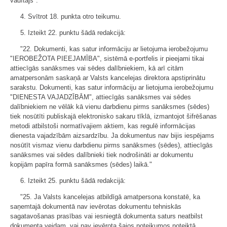
vadītājs".
4. Svītrot 18. punkta otro teikumu.
5. Izteikt 22. punktu šādā redakcijā:
"22. Dokumenti, kas satur informāciju ar lietojuma ierobežojumu
"IEROBEŽOTA PIEEJAMĪBA", sistēmā e-portfelis ir pieejami tikai
attiecīgās sanāksmes vai sēdes dalībniekiem, kā arī citām
amatpersonām saskaņā ar Valsts kancelejas direktora apstiprinātu
sarakstu. Dokumenti, kas satur informāciju ar lietojuma ierobežojumu
"DIENESTA VAJADZĪBĀM", attiecīgās sanāksmes vai sēdes
dalībniekiem ne vēlāk kā vienu darbdienu pirms sanāksmes (sēdes)
tiek nosūtīti publiskajā elektronisko sakaru tīklā, izmantojot šifrēšanas
metodi atbilstoši normatīvajiem aktiem, kas regulē informācijas
dienesta vajadzībām aizsardzību. Ja dokumentus nav bijis iespējams
nosūtīt vismaz vienu darbdienu pirms sanāksmes (sēdes), attiecīgās
sanāksmes vai sēdes dalībnieki tiek nodrošināti ar dokumentu
kopijām papīra formā sanāksmes (sēdes) laikā."
6. Izteikt 25. punktu šādā redakcijā:
"25. Ja Valsts kancelejas atbildīgā amatpersona konstatē, ka
saņemtajā dokumentā nav ievērotas dokumentu tehniskās
sagatavošanas prasības vai iesniegtā dokumenta saturs neatbilst
dokumenta veidam, vai nav ievērota šajos noteikumos noteiktā