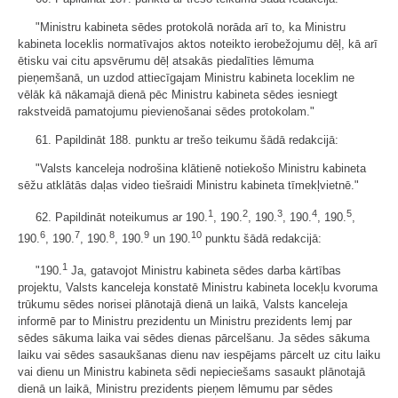
"Ministru kabineta sēdes protokolā norāda arī to, ka Ministru
kabineta loceklis normatīvajos aktos noteikto ierobežojumu dēļ, kā arī
ētisku vai citu apsvērumu dēļ atsakās piedalīties lēmuma
pieņemšanā, un uzdod attiecīgajam Ministru kabineta loceklim ne
vēlāk kā nākamajā dienā pēc Ministru kabineta sēdes iesniegt
rakstveidā pamatojumu pievienošanai sēdes protokolam."
61. Papildināt 188. punktu ar trešo teikumu šādā redakcijā:
"Valsts kanceleja nodrošina klātienē notiekošo Ministru kabineta
sēžu atklātās daļas video tiešraidi Ministru kabineta tīmekļvietnē."
1
2
3
4
5
62. Papildināt noteikumus ar 190.
, 190.
, 190.
, 190.
, 190.
,
6
7
8
9
10
190.
, 190.
, 190.
, 190.
un 190.
punktu šādā redakcijā:
1
"190.
Ja, gatavojot Ministru kabineta sēdes darba kārtības
projektu, Valsts kanceleja konstatē Ministru kabineta locekļu kvoruma
trūkumu sēdes norisei plānotajā dienā un laikā, Valsts kanceleja
informē par to Ministru prezidentu un Ministru prezidents lemj par
sēdes sākuma laika vai sēdes dienas pārcelšanu. Ja sēdes sākuma
laiku vai sēdes sasaukšanas dienu nav iespējams pārcelt uz citu laiku
vai dienu un Ministru kabineta sēdi nepieciešams sasaukt plānotajā
dienā un laikā, Ministru prezidents pieņem lēmumu par sēdes