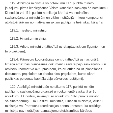
119. Atbildīgā ministrija šo noteikumu 117. punktā minēto
jautājumu pirms iesniegšanas Valsts kancelejā saskaņo šo noteikumu
IX nodaļā vai 111. punktā noteiktajā kārtībā vai nodrošina
saskaņošanu ar ministrijām un citām institūcijām, kuru kompetenci
atbilstoši ārējam normatīvajam aktam jautājums tieši skar, kā arī ar:
119.1. Tieslietu ministriju;
119.2. Finanšu ministriju;
119.3. Ārlietu ministriju (attiecībā uz starptautiskiem līgumiem un
to projektiem);
119.4. Pārresoru koordinācijas centru (attiecībā uz nacionālā
līmeņa attīstības plānošanas dokumentu savstarpējo saskaņotību un
atbilstību normatīvo aktu prasībām, kā arī attiecībā uz plānošanas
dokumentu projektiem un tiesību aktu projektiem, kuros skarti
publiskas personas kapitāla daļu pārvaldes jautājumi).
120. Atbildīgā ministrija šo noteikumu 117. punktā minēto
jautājumu saskaņošanu organizē un dokumentē saskaņā ar šo
noteikumu IX nodaļu, ievērojot šo noteikumu 109. punktā minēto
saīsināto termiņu. Ja Tieslietu ministrija, Finanšu ministrija, Ārlietu
ministrija vai Pārresoru koordinācijas centrs konstatē, ka atbildīgā
ministrija nav norādījusi pamatojumu steidzamības kārtības