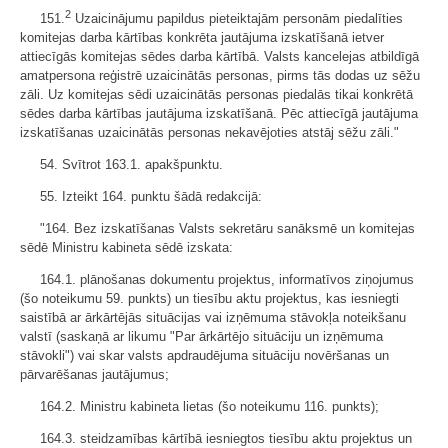
2
151.
Uzaicinājumu papildus pieteiktajām personām piedalīties
komitejas darba kārtības konkrēta jautājuma izskatīšanā ietver
attiecīgās komitejas sēdes darba kārtībā. Valsts kancelejas atbildīgā
amatpersona reģistrē uzaicinātās personas, pirms tās dodas uz sēžu
zāli. Uz komitejas sēdi uzaicinātās personas piedalās tikai konkrētā
sēdes darba kārtības jautājuma izskatīšanā. Pēc attiecīgā jautājuma
izskatīšanas uzaicinātās personas nekavējoties atstāj sēžu zāli."
54. Svītrot 163.1. apakšpunktu.
55. Izteikt 164. punktu šādā redakcijā:
"164. Bez izskatīšanas Valsts sekretāru sanāksmē un komitejas
sēdē Ministru kabineta sēdē izskata:
164.1. plānošanas dokumentu projektus, informatīvos ziņojumus
(šo noteikumu 59. punkts) un tiesību aktu projektus, kas iesniegti
saistībā ar ārkārtējās situācijas vai izņēmuma stāvokļa noteikšanu
valstī (saskaņā ar likumu "Par ārkārtējo situāciju un izņēmuma
stāvokli") vai skar valsts apdraudējuma situāciju novēršanas un
pārvarēšanas jautājumus;
164.2. Ministru kabineta lietas (šo noteikumu 116. punkts);
164.3. steidzamības kārtībā iesniegtos tiesību aktu projektus un