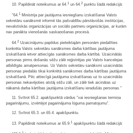
1
2
10. Papildināt noteikumus ar 64.
un 64.
punktu šādā redakcijā:
1
"64.
Ministrija par jautājuma iesniegšanu izskatīšanai Valsts
sekretāru sanāksmē informē tās pašvaldību pārstāvošās institūcijas,
nevalstiskās organizācijas un sociālo partneru organizācijas, ar kurām
nav panākta vienošanās saskaņošanas procesā.
2
64.
Uzaicinājumu papildus pieteiktajām personām piedalīties
konkrēta Valsts sekretāru sanāksmes darba kārtības jautājuma
izskatīšanā ietver attiecīgās sanāksmes darba kārtībā. Uzaicinātās
personas pirms došanās sēžu zālē reģistrējas pie Valsts kancelejas
atbildīgās amatpersonas. Uz Valsts sekretāru sanāksmi uzaicinātās
personas piedalās tikai konkrētā sanāksmes darba kārtības jautājuma
izskatīšanā. Pēc attiecīgā jautājuma izskatīšanas uz to uzaicinātās
personas nekavējoties atstāj sēžu zāli, un zālē tiek aicinātas uz
nākamā darba kārtības jautājuma izskatīšanu ieradušās personas."
11. Svītrot 65.2. apakšpunktā vārdus "vai iesniegšanas termiņa
pagarinājumu, izvērtējot pagarinājuma lūguma pamatojumu".
12. Svītrot 65.3. un 65.4. apakšpunktu.
1
13. Papildināt noteikumus ar 65.9.
apakšpunktu šādā redakcijā:
1