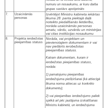
numuru un nosaukumu, ar kuru darba
grupas sastāvs apstiprināts
7.
Uzaicināmās
Izvērtējot
Ministru kabineta iekārtas
personas
likuma 28. panta
piektajā daļā
noteikto piedalīšanās lietderību,
norāda uzaicināmās personas
amatu, vārdu, uzvārdu un ministrijas
vai citas institūcijas nosaukumu
8.
Projekta ierobežotas
Norāda, vai projektam un
pieejamības statuss
pievienotajiem dokumentam ir vai
nav piešķirts ierobežotas
pieejamības statuss.
Katram dokumentam, kuram ir
ierobežotas pieejamības statuss,
norāda:
1) pamatojumu pieejamības
ierobežojuma piešķiršanai (kā attiecīgā
likuma norma attiecas uz konkrēto
dokumentu);
2) vai pieejamības ierobežojums paliek
spēkā arī pēc jautājuma izskatīšanas
Ministru kabinetā, un ierobežojuma