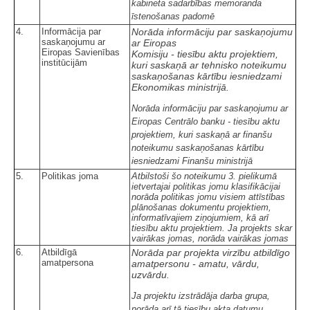
kabineta sadarbības memoranda
īstenošanas padomē
4.
Informācija par
Norāda informāciju par saskaņojumu
saskaņojumu ar
ar Eiropas
Eiropas Savienības
Komisiju - tiesību aktu projektiem,
institūcijām
kuri saskaņā ar tehnisko noteikumu
saskaņošanas kārtību iesniedzami
Ekonomikas ministrijā.
Norāda informāciju par saskaņojumu ar
Eiropas Centrālo banku - tiesību aktu
projektiem, kuri saskaņā ar finanšu
noteikumu saskaņošanas kārtību
iesniedzami Finanšu ministrijā
5.
Politikas joma
Atbilstoši šo noteikumu 3. pielikumā
ietvertajai politikas jomu klasifikācijai
norāda politikas jomu visiem attīstības
plānošanas dokumentu projektiem,
informatīvajiem ziņojumiem, kā arī
tiesību aktu projektiem. Ja projekts skar
vairākas jomas, norāda vairākas jomas
6.
Atbildīgā
Norāda par projekta virzību atbildīgo
amatpersona
amatpersonu - amatu, vārdu,
uzvārdu.
Ja projektu izstrādāja darba grupa,
norāda arī tā tiesību akta datumu,