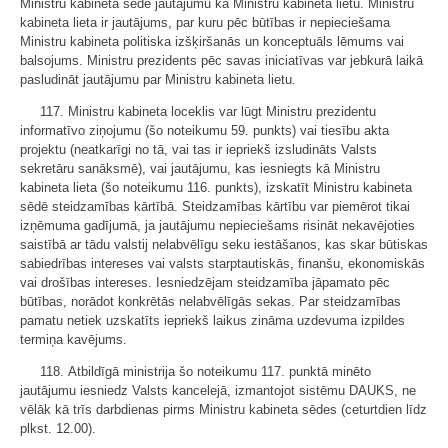
Ministru kabineta sēdē jautājumu kā Ministru kabineta lietu. Ministru
kabineta lieta ir jautājums, par kuru pēc būtības ir nepieciešama
Ministru kabineta politiska izšķiršanās un konceptuāls lēmums vai
balsojums. Ministru prezidents pēc savas iniciatīvas var jebkurā laikā
pasludināt jautājumu par Ministru kabineta lietu.
117. Ministru kabineta loceklis var lūgt Ministru prezidentu
informatīvo ziņojumu (šo noteikumu 59. punkts) vai tiesību akta
projektu (neatkarīgi no tā, vai tas ir iepriekš izsludināts Valsts
sekretāru sanāksmē), vai jautājumu, kas iesniegts kā Ministru
kabineta lieta (šo noteikumu 116. punkts), izskatīt Ministru kabineta
sēdē steidzamības kārtībā. Steidzamības kārtību var piemērot tikai
izņēmuma gadījumā, ja jautājumu nepieciešams risināt nekavējoties
saistībā ar tādu valstij nelabvēlīgu seku iestāšanos, kas skar būtiskas
sabiedrības intereses vai valsts starptautiskās, finanšu, ekonomiskās
vai drošības intereses. Iesniedzējam steidzamība jāpamato pēc
būtības, norādot konkrētās nelabvēlīgās sekas. Par steidzamības
pamatu netiek uzskatīts iepriekš laikus zināma uzdevuma izpildes
termiņa kavējums.
118. Atbildīgā ministrija šo noteikumu 117. punktā minēto
jautājumu iesniedz Valsts kancelejā, izmantojot sistēmu DAUKS, ne
vēlāk kā trīs darbdienas pirms Ministru kabineta sēdes (ceturtdien līdz
plkst. 12.00).