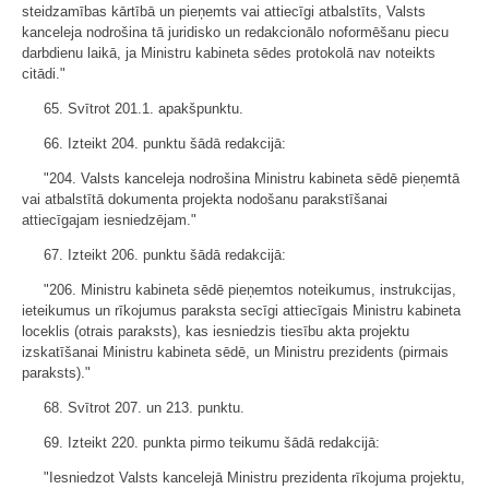
steidzamības kārtībā un pieņemts vai attiecīgi atbalstīts, Valsts
kanceleja nodrošina tā juridisko un redakcionālo noformēšanu piecu
darbdienu laikā, ja Ministru kabineta sēdes protokolā nav noteikts
citādi."
65. Svītrot 201.1. apakšpunktu.
66. Izteikt 204. punktu šādā redakcijā:
"204. Valsts kanceleja nodrošina Ministru kabineta sēdē pieņemtā
vai atbalstītā dokumenta projekta nodošanu parakstīšanai
attiecīgajam iesniedzējam."
67. Izteikt 206. punktu šādā redakcijā:
"206. Ministru kabineta sēdē pieņemtos noteikumus, instrukcijas,
ieteikumus un rīkojumus paraksta secīgi attiecīgais Ministru kabineta
loceklis (otrais paraksts), kas iesniedzis tiesību akta projektu
izskatīšanai Ministru kabineta sēdē, un Ministru prezidents (pirmais
paraksts)."
68. Svītrot 207. un 213. punktu.
69. Izteikt 220. punkta pirmo teikumu šādā redakcijā:
"Iesniedzot Valsts kancelejā Ministru prezidenta rīkojuma projektu,