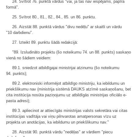
24. Svītrot 76. punktā vārdus "vai, ja tas nav iespējams, papīra
formā".
25. Svītrot 80., 81., 82., 84., 85. un 86. punktu.
26. Aizstāt 88. punktā vārdus "divu nedēļu" ar skaitli un vārdu
"10 darbdienu".
27. Izteikt 89. punktu šādā redakcijā:
"89. Izsludināto projektu (šo noteikumu 74. un 88. punkts) saskaņo
vienā no šādiem veidiem:
89.1. sniedzot atbildīgajai ministrijai atzinumu (šo noteikumu
94. punkts);
89.2. elektroniski informējot atbildīgo ministriju, ka iebildumu un
priekšlikumu nav (ministrija sistēmā DAUKS atzīmē saskaņošanu, bet
cita institūcija nosūta paziņojumu uz atbildīgās ministrijas oficiālo e-
pasta adresi);
89.3. apliecinot ar attiecīgās ministrijas valsts sekretāra vai citas
institūcijas vadītāja vai viņu pilnvarotas amatpersonas vīzu uz
projekta un anotācijas, ka iebildumu un priekšlikumu nav."
28. Aizstāt 90. punktā vārdu "nedēļas" ar vārdiem "piecu