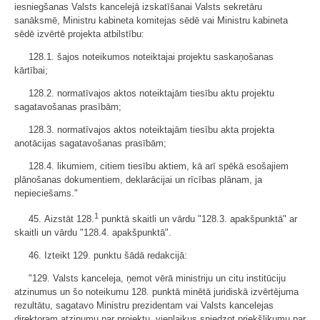
iesniegšanas Valsts kancelejā izskatīšanai Valsts sekretāru
sanāksmē, Ministru kabineta komitejas sēdē vai Ministru kabineta
sēdē izvērtē projekta atbilstību:
128.1. šajos noteikumos noteiktajai projektu saskaņošanas
kārtībai;
128.2. normatīvajos aktos noteiktajām tiesību aktu projektu
sagatavošanas prasībām;
128.3. normatīvajos aktos noteiktajām tiesību akta projekta
anotācijas sagatavošanas prasībām;
128.4. likumiem, citiem tiesību aktiem, kā arī spēkā esošajiem
plānošanas dokumentiem, deklarācijai un rīcības plānam, ja
nepieciešams."
1
45. Aizstāt 128.
punktā skaitli un vārdu "128.3. apakšpunktā" ar
skaitli un vārdu "128.4. apakšpunktā".
46. Izteikt 129. punktu šādā redakcijā:
"129. Valsts kanceleja, ņemot vērā ministriju un citu institūciju
atzinumus un šo noteikumu 128. punktā minētā juridiskā izvērtējuma
rezultātu, sagatavo Ministru prezidentam vai Valsts kancelejas
direktoram atzinumu par projektu, vienlaikus sniedzot priekšlikumu par