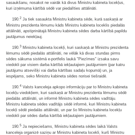
sasaukšanu, nosakot ne vairāk kā divus Ministru kabineta locekļus,
kuri izņēmuma kārtībā sēdē var piedalīties attālināti.
2
190.
Ja tiek sasaukta Ministru kabineta sēde, kurā saskaņā ar
Ministru prezidenta lēmumu kāds Ministru kabineta loceklis piedalās
attālināti, apstiprinātajā Ministru kabineta sēdes darba kārtībā papildu
jautājumus neiekļauj.
3
190.
Ministru kabineta locekļi, kuri saskaņā ar Ministru prezidenta
lēmumu sēdē piedalās attālināti, ne vēlāk kā divas stundas pirms
sēdes sākuma sistēmā e-portfelis laukā "Piezīmes" izsaka savu
viedokli par visiem darba kārtībā iekļautajiem jautājumiem (par katru
jautājumu atsevišķi vai darba kārtības sadaļu kopumā) un, ja
iespējams, seko Ministru kabineta sēdes norisei tiešraidē.
4
190.
Valsts kanceleja apkopo informāciju par to Ministru kabineta
locekļu viedokļiem, kuri saskaņā ar Ministru prezidenta lēmumu sēdē
piedalās attālināti, un informē Ministru kabineta sēdes vadītāju.
Ministru kabineta sēdes vadītājs sēdē informē, kuri Ministru kabineta
locekļi sēdē piedalās attālināti, un par šo Ministru kabineta locekļu
viedokli par sēdes darba kārtībā iekļautajiem jautājumiem.
5
190.
Ja nepieciešams, Ministru kabineta sēdes laikā Valsts
kanceleja organizē saziņu ar Ministru kabineta locekli, kurš Ministru