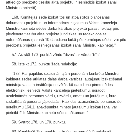
attiecīgo precizēto tiesību akta projektu ir iesniedzis izskatīšanai
Ministru kabinetā).
168. Komitejas sēdē izskatītos un atbalstītos plānošanas
dokumentu projektus un informatīvos ziņojumus Valsts kanceleja
Ministru kabineta sēdes darba kārtības projektā parasti iekļauj pēc
pievienotā tiesību akta projekta juridiskās un redakcionālās
noformēšanas (parasti 10 darbdienu laikā pēc komitejas sēdes vai pēc
precizētā projekta iesniegšanas izskatīšanai Ministru kabinetā)."
57. Aizstāt 170. punktā vārdu "divas" ar vārdu "trīs".
58. Izteikt 172. punktu šādā redakcijā:
"172. Par papildus uzaicināmajām personām konkrētu Ministru
kabineta sēdes atklātās daļas darba kārtības jautājumu izskatīšanai
ministrija vai cita institūcija ne vēlāk kā darbdienu pirms sēdes
elektroniski iesniedz Valsts kancelejā pieteikumu, norādot
uzaicināmās personas vārdu, uzvārdu, amatu un jautājumu, kura
izskatīšanā personai jāpiedalās. Papildus uzaicināmās personas šo
noteikumu 164.1. apakšpunktā minēto jautājumu izskatīšanai var
pieteikt līdz Ministru kabineta sēdes sākumam."
59. Svītrot 178. un 179. punktu.
60. Papildināt 187. punktu ar trešo teikumu šādā redakcijā: