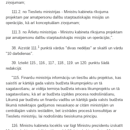
ziņojumam;
111.2. no Tieslietu ministrijas - Ministru kabineta rīkojuma
projektam par amatpersonu dalību starptautiskajās misijās un
operācijās, kā arī konceptuālam ziņojumam;
111.3. no Ārlietu ministrijas - Ministru kabineta rīkojuma projektam
par amatpersonu dalību starptautiskajās misijās un operācijās;".
1
38. Aizstāt 111.
punktā vārdus "divas nedēļas" ar skaitli un vārdu
"10 darbdienas".
39. Izteikt 115., 116., 117., 118., 119. un 120. punktu šādā
redakcijā:
"115. Finanšu ministrija informāciju un tiesību aktu projektus, kas
saistīti ar kārtējā gada valsts budžeta likumprojektu un tā
sagatavošanu, ar vidēja termiņa budžeta ietvara likumprojektu un tā
sagatavošanu, kā arī ar budžeta izpildes procesa nodrošināšanu,
Likumā par budžetu un finanšu vadību un kārtējā gada valsts budžeta
likumā noteiktajos gadījumos nesaskaņo ar citām ministrijām un
centrālajām valsts iestādēm, bet izstrādes procesā konsultējas ar
Tieslietu ministriju, lai nodrošinātu tiesiskuma principu.
116. Ministru kabineta loceklis var lūgt Ministru prezidentu izskatīt