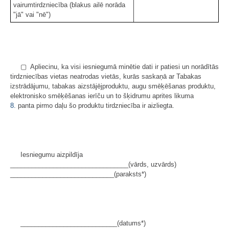
vairumtirdzniecība (blakus ailē norāda
"jā" vai "nē")
▢ Apliecinu, ka visi iesniegumā minētie dati ir patiesi un norādītās
tirdzniecības vietas neatrodas vietās, kurās saskaņā ar Tabakas
izstrādājumu, tabakas aizstājējproduktu, augu smēķēšanas produktu,
elektronisko smēķēšanas ierīču un to šķidrumu aprites likuma
8.
panta pirmo daļu šo produktu tirdzniecība ir aizliegta.
Iesniegumu aizpildīja
_________________________________(vārds, uzvārds)
_____________________________(paraksts*)
___________________________(datums*)