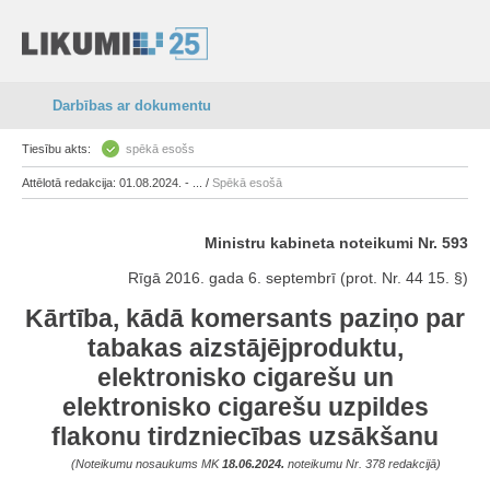
Darbības ar dokumentu
Tiesību akts:
spēkā esošs
Attēlotā redakcija: 01.08.2024. - ... /
Spēkā esošā
Ministru kabineta noteikumi Nr. 593
Rīgā 2016. gada 6. septembrī (prot. Nr. 44 15. §)
Kārtība, kādā komersants paziņo par
tabakas aizstājējproduktu,
elektronisko cigarešu un
elektronisko cigarešu uzpildes
flakonu tirdzniecības uzsākšanu
(Noteikumu nosaukums MK
18.06.2024.
noteikumu Nr. 378 redakcijā)