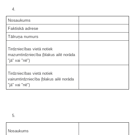
4.
Nosaukums
Faktiskā adrese
Tālruņa numurs
Tirdzniecības vietā notiek
mazumtirdzniecība (blakus ailē norāda
"jā" vai "nē")
Tirdzniecības vietā notiek
vairumtirdzniecība (blakus ailē norāda
"jā" vai "nē")
5.
Nosaukums