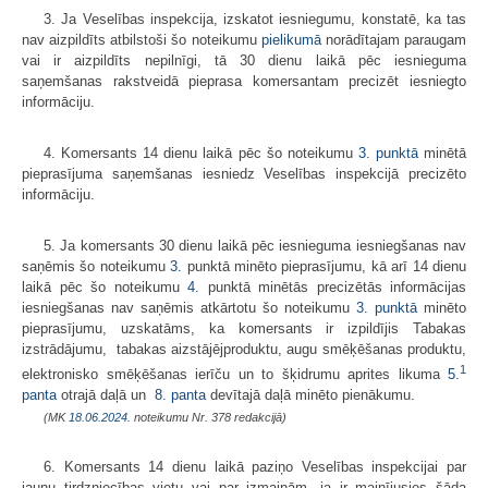
3. Ja Veselības inspekcija, izskatot iesniegumu, konstatē, ka tas
nav aizpildīts atbilstoši šo noteikumu
pielikumā
norādītajam paraugam
vai ir aizpildīts nepilnīgi, tā 30 dienu laikā pēc iesnieguma
saņemšanas rakstveidā pieprasa komersantam precizēt iesniegto
informāciju.
4. Komersants 14 dienu laikā pēc šo noteikumu
3. punktā
minētā
pieprasījuma saņemšanas iesniedz Veselības inspekcijā precizēto
informāciju.
5. Ja komersants 30 dienu laikā pēc iesnieguma iesniegšanas nav
saņēmis šo noteikumu
3.
punktā minēto pieprasījumu, kā arī 14 dienu
laikā pēc šo noteikumu
4.
punktā minētās precizētās informācijas
iesniegšanas nav saņēmis atkārtotu šo noteikumu
3. punktā
minēto
pieprasījumu, uzskatāms, ka komersants ir izpildījis Tabakas
izstrādājumu, tabakas aizstājējproduktu, augu smēķēšanas produktu,
1
elektronisko smēķēšanas ierīču un to šķidrumu aprites likuma
5.
panta
otrajā daļā un
8. panta
devītajā daļā minēto pienākumu.
(MK
18.06.2024.
noteikumu Nr. 378 redakcijā)
6. Komersants 14 dienu laikā paziņo Veselības inspekcijai par
jaunu tirdzniecības vietu vai par izmaiņām, ja ir mainījusies šāda