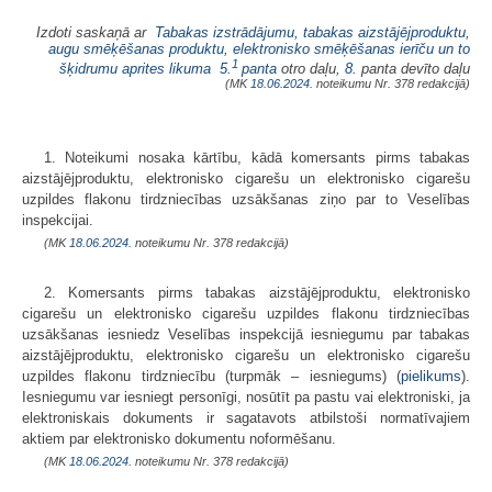
Izdoti saskaņā ar
Tabakas izstrādājumu, tabakas aizstājējproduktu,
augu smēķēšanas produktu, elektronisko smēķēšanas ierīču un to
1
šķidrumu aprites likuma
5.
panta
otro daļu,
8.
panta devīto daļu
(MK
18.06.2024.
noteikumu Nr. 378 redakcijā)
1. Noteikumi nosaka kārtību, kādā komersants pirms tabakas
aizstājējproduktu, elektronisko cigarešu un elektronisko cigarešu
uzpildes flakonu tirdzniecības uzsākšanas ziņo par to Veselības
inspekcijai.
(MK
18.06.2024.
noteikumu Nr. 378 redakcijā)
2. Komersants pirms tabakas aizstājējproduktu, elektronisko
cigarešu un elektronisko cigarešu uzpildes flakonu tirdzniecības
uzsākšanas iesniedz Veselības inspekcijā iesniegumu par tabakas
aizstājējproduktu, elektronisko cigarešu un elektronisko cigarešu
uzpildes flakonu tirdzniecību (turpmāk – iesniegums) (
​pielikums
).
Iesniegumu var iesniegt personīgi, nosūtīt pa pastu vai elektroniski, ja
elektroniskais dokuments ir sagatavots atbilstoši normatīvajiem
aktiem par elektronisko dokumentu noformēšanu.
(MK
18.06.2024.
noteikumu Nr. 378 redakcijā)