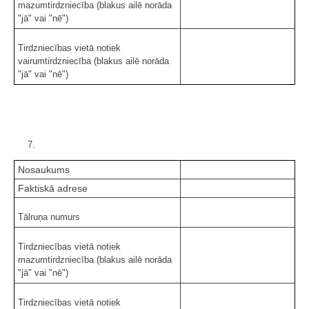
mazumtirdzniecība (blakus ailē norāda
"jā" vai "nē")
Tirdzniecības vietā notiek
vairumtirdzniecība (blakus ailē norāda
"jā" vai "nē")
7.
Nosaukums
Faktiskā adrese
Tālruņa numurs
Tirdzniecības vietā notiek
mazumtirdzniecība (blakus ailē norāda
"jā" vai "nē")
Tirdzniecības vietā notiek